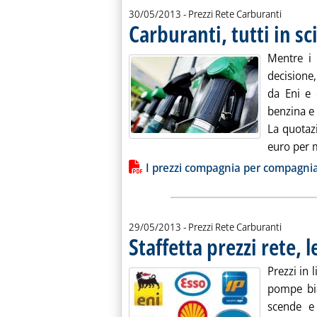
30/05/2013
- Prezzi Rete Carburanti
Carburanti, tutti in sc
Mentre i 
decisione,
da Eni e 
benzina e 
La quotaz
euro per mi
Lista allegati PDF alla notiz
I prezzi compagnia per compagni
29/05/2013
- Prezzi Rete Carburanti
Staffetta prezzi rete, 
Prezzi in 
pompe bi
scende e 