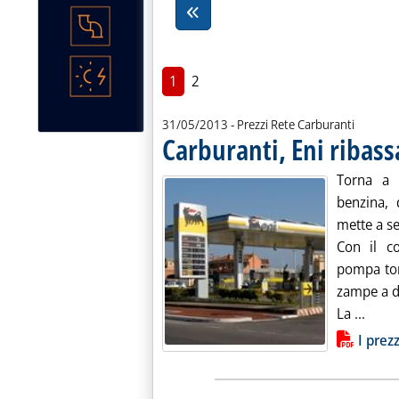
1
2
31/05/2013
- Prezzi Rete Carburanti
Carburanti, Eni ribass
Torna a s
benzina, 
mette a s
Con il co
pompa tor
zampe a da
Leggi
La ...
Lista allegati PDF alla notiz
I prez