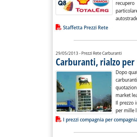
recupero
particol
autostrade
Lista allegati PDF alla notiz
Staffetta Prezzi Rete
29/05/2013
- Prezzi Rete Carburanti
Carburanti, rialzo per
Dopo quatt
carburan
quotazion
market lea
Il prezzo 
per mille l
Lista allegati PDF alla notiz
I prezzi compagnia per compagni