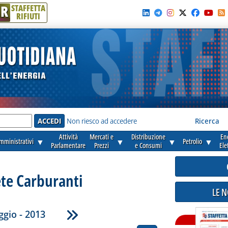
R
STAFFETTA
RIFIUTI
e'
Non riesco ad accedere
Ricerca
Attività
Mercati e
Distribuzione
En
amministrativi
▼
▼
▼
Petrolio
▼
Parlamentare
Prezzi
e Consumi
Ele
ete Carburanti
LE 
gio - 2013