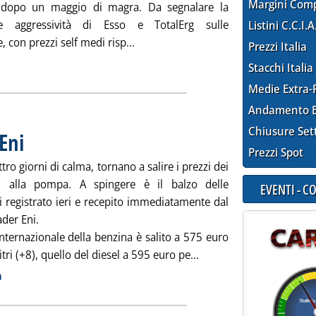
Margini Com
 dopo un maggio di magra. Da segnalare la
are aggressività di Esso e TotalErg sulle
Listini C.C.I.A
Leggi tutta la notizia: 'Staffetta pre
, con prezzi self medi risp...
Prezzi Italia
ia
Stacchi Italia
Medie Extra-
Andamento E
Chiusure Set
 Eni
. Pubblicata mercoledì 29 maggio 2013 alle 8.47.
Prezzi Spot
ro giorni di calma, tornano a salire i prezzi dei
ti alla pompa. A spingere è il balzo delle
EVENTI - 
i registrato ieri e recepito immediatamente dal
der Eni.
internazionale della benzina è salito a 575 euro
Leggi tutta la notizia: '
itri (+8), quello del diesel a 595 euro pe...
ia
a