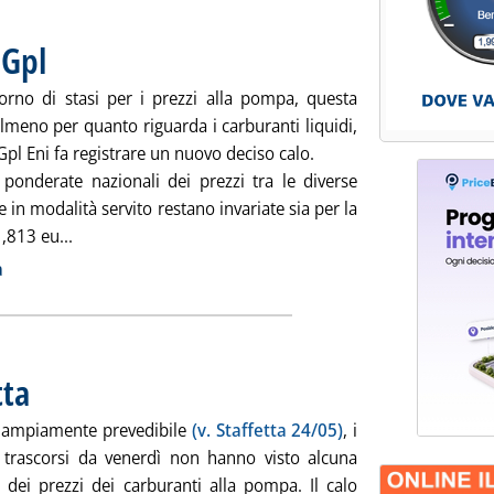
 Gpl
. Pubblicata martedì 28 maggio 2013 alle 8.48.
orno di stasi per i prezzi alla pompa, questa
lmeno per quanto riguarda i carburanti liquidi,
Gpl Eni fa registrare un nuovo deciso calo.
ponderate nazionali dei prezzi tra le diverse
in modalità servito restano invariate sia per la
Leggi tutta la notizia: 'Carburanti, calo per il Gpl'
,813 eu...
ia
a
tta
. Pubblicata lunedì 27 maggio 2013 alle 8.55.
 ampiamente prevedibile
(v. Staffetta 24/05)
, i
i trascorsi da venerdì non hanno visto alcuna
e dei prezzi dei carburanti alla pompa. Il calo