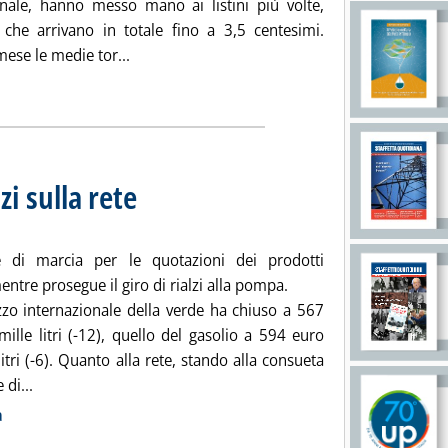
onale, hanno messo mano ai listini più volte,
i che arrivano in totale fino a 3,5 centesimi.
Leggi tutta la notizia: 'Staffetta prezzi rete, c
ese le medie tor...
ia
zi sulla rete
. Sottotitolo: Sul Mediterraneo torna il segno meno
. Pubblicata mercoledì 22 maggio 2013 alle 9.9.
e di marcia per le quotazioni dei prodotti
mentre prosegue il giro di rialzi alla pompa.
ezzo internazionale della verde ha chiuso a 567
ille litri (-12), quello del gasolio a 594 euro
litri (-6). Quanto alla rete, stando alla consueta
Leggi tutta la notizia: 'Carburanti, scia di rialzi sulla rete'
 di...
ia
a