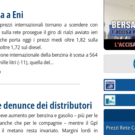
ia a Eni
. Pubblicata giovedì 30 maggio 2013 alle 8.56.
prezzi internazionali tornano a scendere con
 sulla rete prosegue il giro di rialzi avviato ieri
che porta oggi i prezzi medi oltre 1,82 sulla
L’ACCIS
oltre 1,72 sul diesel.
ione internazionale della benzina è scesa a 564
Leggi tutta la notizia: 'Carburanti, tutt
lle litri (-11), quella del...
ia
a
Sezione:
le denunce dei distributori
Sezione: quotaz
. Pubblicata mercoledì 29 mag
lieve aumento per benzina e gasolio – più per le
anche che per le compagnie – mentre il Gpl
STAFFETTA PRE
Prezzi Rete 
il metano resta invariato. Margini lordi in