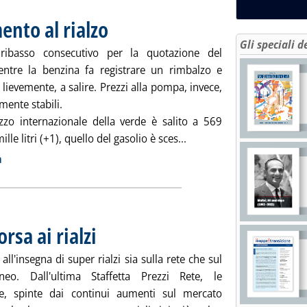
ento al rialzo
. Pubblicata giovedì 23 maggio 2013 alle 9.9.
Gli speciali d
ribasso consecutivo per la quotazione del
entre la benzina fa registrare un rimbalzo e
 lievemente, a salire. Prezzi alla pompa, invece,
mente stabili.
rezzo internazionale della verde è salito a 569
Leggi tutta la notizia: '
lle litri (+1), quello del gasolio è sces...
ia
a
orsa ai rialzi
. Pubblicata mercoledì 22 maggio 2013 alle 15.31.
all'insegna di super rialzi sia sulla rete che sul
neo. Dall'ultima Staffetta Prezzi Rete, le
e, spinte dai continui aumenti sul mercato