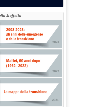
ella Staffetta
Carburanti, aggiustamento al rialzo'