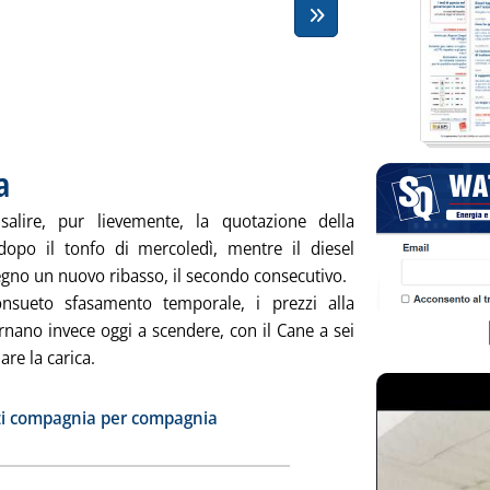
a
. Pubblicata venerdì 31 maggio 2013 alle 8.56.
alire, pur lievemente, la quotazione della
dopo il tonfo di mercoledì, mentre il diesel
egno un nuovo ribasso, il secondo consecutivo.
nsueto sfasamento temporale, i prezzi alla
nano invece oggi a scendere, con il Cane a sei
re la carica.
 tutta la notizia: 'Carburanti, Eni ribassa'
ia
zi compagnia per compagnia