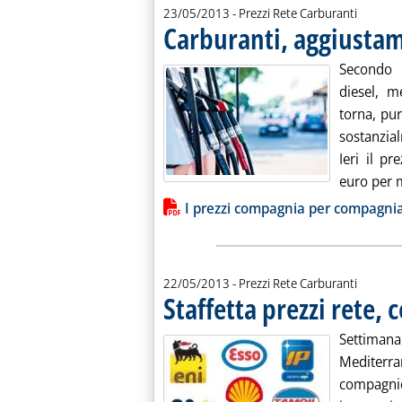
23/05/2013
- Prezzi Rete Carburanti
Carburanti, aggiustam
Secondo 
diesel, m
torna, pur
sostanzial
Ieri il p
euro per mi
Lista allegati PDF alla notiz
I prezzi compagnia per compagni
22/05/2013
- Prezzi Rete Carburanti
Staffetta prezzi rete, c
Settimana 
Mediterra
compagni