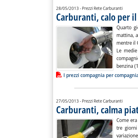
28/05/2013
- Prezzi Rete Carburanti
Carburanti, calo per il
Quarto gi
mattina, a
mentre il 
Le medie 
compagnie 
benzina (1
Lista allegati PDF alla notiz
I prezzi compagnia per compagni
27/05/2013
- Prezzi Rete Carburanti
Carburanti, calma pia
Come era
tre giorn
variazion