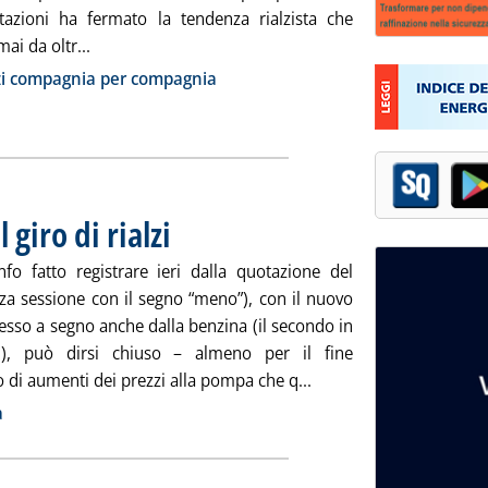
tazioni ha fermato la tendenza rialzista che
Leggi tutta la notizia: 'Carburanti, calma piatta'
ai da oltr...
ia
zi compagnia per compagnia
 giro di rialzi
. Pubblicata venerdì 24 maggio 2013 alle 8.46.
nfo fatto registrare ieri dalla quotazione del
rza sessione con il segno “meno”), con il nuovo
esso a segno anche dalla benzina (il secondo in
ni), può dirsi chiuso – almeno per il fine
Leggi tutta la notizia: '
 di aumenti dei prezzi alla pompa che q...
ia
a