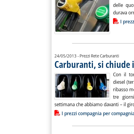
delle quo
durava orm
Lista allegati PDF alla notiz
I prez
24/05/2013
- Prezzi Rete Carburanti
Carburanti, si chiude il
Con il to
diesel (te
ribasso m
tre gior
settimana che abbiamo davanti – il giro
Lista allegati PDF alla notiz
I prezzi compagnia per compagni