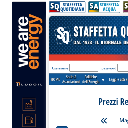
S
S
S
Q
A
STAFFETTA
STAFFETTA
QUOTIDIANA
ACQUA
'Modulo Login per acceder
Username
password
Società
Politiche
HOME
▼
Leggi e atti 
Associazioni
dell'Energia
Prezzi R
Mag