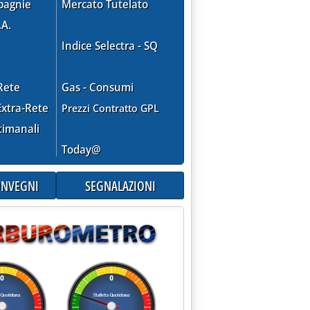
pagnie
Mercato Tutelato
.A.
zzi rete, le denunce dei distributori'
Indice Selectra - SQ
Rete
Gas - Consumi
xtra-Rete
Prezzi Contratto GPL
timanali
Today@
CONVEGNI
SEGNALAZIONI
Carburanti, rialzo per Eni'