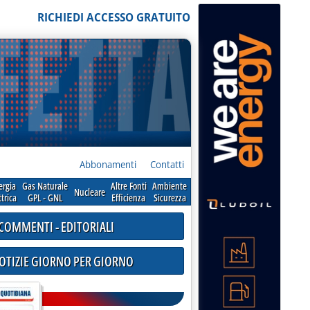
RICHIEDI ACCESSO GRATUITO
Abbonamenti
Contatti
ergia
Gas Naturale
Altre Fonti
Ambiente
Nucleare
ttrica
GPL - GNL
Efficienza
Sicurezza
COMMENTI - EDITORIALI
NOTIZIE GIORNO PER GIORNO