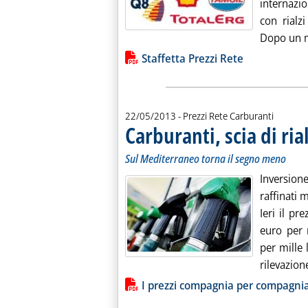
internazi
con rialz
Dopo un m
Lista allegati PDF alla notiz
Staffetta Prezzi Rete
22/05/2013
- Prezzi Rete Carburanti
Carburanti, scia di rial
Sul Mediterraneo torna il segno meno
Inversion
raffinati 
Ieri il pr
euro per m
per mille 
rilevazione
Lista allegati PDF alla notiz
I prezzi compagnia per compagni