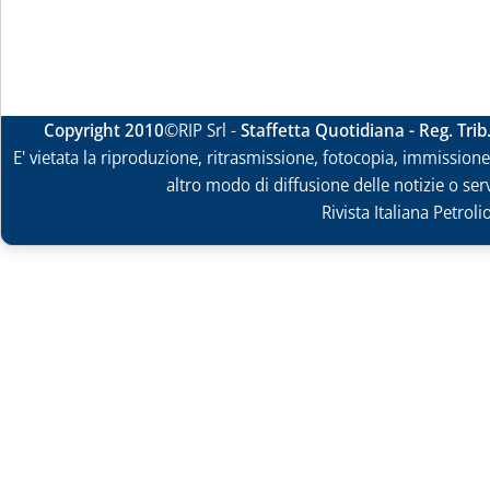
Copyright 2010
©RIP Srl -
Staffetta Quotidiana - Reg. Tri
E' vietata la riproduzione, ritrasmissione, fotocopia, immissione 
altro modo di diffusione delle notizie o ser
Rivista Italiana Petrol