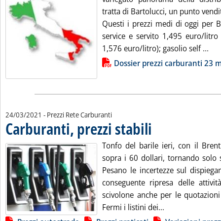
tratta di Bartolucci, un punto vendi
Questi i prezzi medi di oggi per B
service e servito 1,495 euro/litro
Leg
1,576 euro/litro); gasolio self ...
Lista allegati PDF alla notizia
Dossier prezzi carburanti 23 
24/03/2021
- Prezzi Rete Carburanti
Carburanti, prezzi stabili
. Pubblicata mercoledì 24 ma
Tonfo del barile ieri, con il Bren
sopra i 60 dollari, tornando solo 
Pesano le incertezze sul dispiega
conseguente ripresa delle attiv
scivolone anche per le quotazioni 
Leggi tutta la no
Fermi i listini dei...