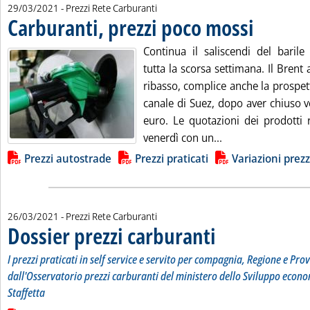
29/03/2021
- Prezzi Rete Carburanti
Carburanti, prezzi poco mossi
. Pubblicata lune
Continua il saliscendi del barile
tutta la scorsa settimana. Il Brent
ribasso, complice anche la prospet
canale di Suez, dopo aver chiuso v
euro. Le quotazioni dei prodotti 
Leggi tutta la not
venerdì con un...
Lista allegati PDF alla notizia
Prezzi autostrade
Prezzi praticati
Variazioni prezz
26/03/2021
- Prezzi Rete Carburanti
Dossier prezzi carburanti
. Sottotitolo: I prezzi prati
. Pubblicata venerdì 26 marz
I prezzi praticati in self service e servito per compagnia, Regione e Prov
dall'Osservatorio prezzi carburanti del ministero dello Sviluppo econo
Staffetta