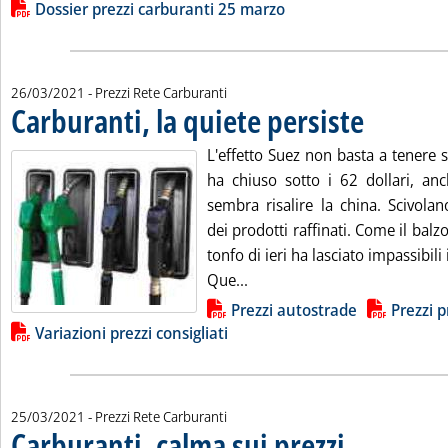
Leggi tutta la notizia: 'Dossier prezzi carburanti'
Lista allegati PDF alla notizia
Dossier prezzi carburanti 25 marzo
26/03/2021
- Prezzi Rete Carburanti
Carburanti, la quiete persiste
. Pubblicata vene
L'effetto Suez non basta a tenere su 
ha chiuso sotto i 62 dollari, an
sembra risalire la china. Scivola
dei prodotti raffinati. Come il balz
tonfo di ieri ha lasciato impassibili 
Leggi tutta la notizia: 'Carb
Que...
Lista allegati PDF alla notizia
Prezzi autostrade
Prezzi p
Variazioni prezzi consigliati
25/03/2021
- Prezzi Rete Carburanti
Carburanti, calma sui prezzi
. Pubblicata giovedì 