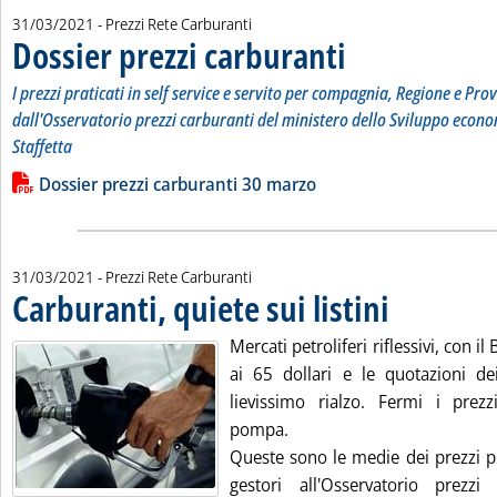
31/03/2021
- Prezzi Rete Carburanti
Dossier prezzi carburanti
. Sottotitolo: I prezzi prati
. Pubblicata mercoledì 31 ma
I prezzi praticati in self service e servito per compagnia, Regione e Prov
dall'Osservatorio prezzi carburanti del ministero dello Sviluppo econo
Staffetta
Leggi tutta la notizia: 'Dossier prezzi carburanti'
Lista allegati PDF alla notizia
Dossier prezzi carburanti 30 marzo
31/03/2021
- Prezzi Rete Carburanti
Carburanti, quiete sui listini
. Pubblicata mercole
Mercati petroliferi riflessivi, con i
ai 65 dollari e le quotazioni dei
lievissimo rialzo. Fermi i prezz
pompa.
Queste sono le medie dei prezzi pr
gestori all'Osservatorio prezzi