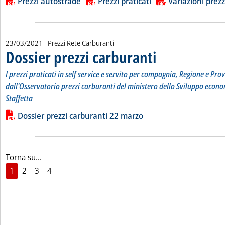
Lista allegati PDF alla notizia
Prezzi autostrade
Prezzi praticati
Variazioni prezz
23/03/2021
- Prezzi Rete Carburanti
Dossier prezzi carburanti
. Sottotitolo: I prezzi prati
. Pubblicata martedì 23 marz
I prezzi praticati in self service e servito per compagnia, Regione e Prov
dall'Osservatorio prezzi carburanti del ministero dello Sviluppo econo
Staffetta
Leggi tutta la notizia: 'Dossier prezzi carburanti'
Lista allegati PDF alla notizia
Dossier prezzi carburanti 22 marzo
Torna su...
1
2
3
4