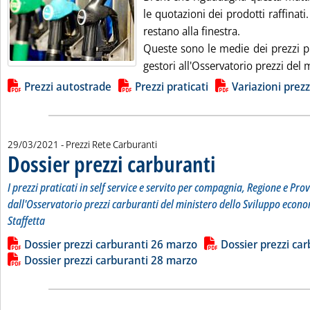
le quotazioni dei prodotti raffinati.
restano alla finestra.
Queste sono le medie dei prezzi pr
gestori all'Osservatorio prezzi del m
Lista allegati PDF alla notizia
Prezzi autostrade
Prezzi praticati
Variazioni prezz
29/03/2021
- Prezzi Rete Carburanti
Dossier prezzi carburanti
. Sottotitolo: I prezzi prati
. Pubblicata lunedì 29 marzo
I prezzi praticati in self service e servito per compagnia, Regione e Prov
dall'Osservatorio prezzi carburanti del ministero dello Sviluppo econo
Staffetta
Leggi tutta la notizia: 'Dossier prezzi carburanti'
Lista allegati PDF alla notizia
Dossier prezzi carburanti 26 marzo
Dossier prezzi ca
Dossier prezzi carburanti 28 marzo