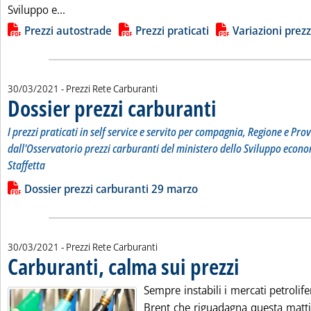
Leggi tutta la notizia: 'Carburanti, quiete sui listin
Sviluppo e...
Lista allegati PDF alla notizia
Prezzi autostrade
Prezzi praticati
Variazioni prezz
30/03/2021
- Prezzi Rete Carburanti
Dossier prezzi carburanti
. Sottotitolo: I prezzi prati
. Pubblicata martedì 30 marz
I prezzi praticati in self service e servito per compagnia, Regione e Prov
dall'Osservatorio prezzi carburanti del ministero dello Sviluppo econo
Staffetta
Leggi tutta la notizia: 'Dossier prezzi carburanti'
Lista allegati PDF alla notizia
Dossier prezzi carburanti 29 marzo
30/03/2021
- Prezzi Rete Carburanti
Carburanti, calma sui prezzi
. Pubblicata martedì 
Sempre instabili i mercati petrolifer
Brent che riguadagna questa mattin