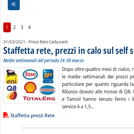
1
2
3
4
31/03/2021
- Prezzi Rete Carburanti
Staffetta rete, prezzi in calo sul self 
Medie settimanali del periodo 24-30 marzo
Dopo oltre quattro mesi di rialzo, 
le medie settimanali dei prezzi pr
particolare per quanto riguarda la
Ribasso dovuto alle mosse di Q8, 
e Tamoil hanno tenuto fermi i lis
Leggi tutta la notiz
service è a 1,5...
Lista allegati PDF alla notizia
Staffetta prezzi Rete