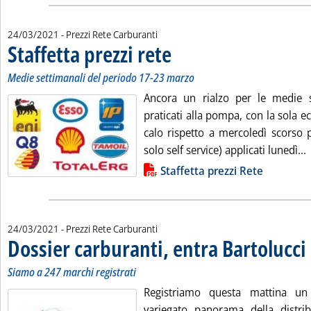
24/03/2021
- Prezzi Rete Carburanti
Staffetta prezzi rete
. Sottotitolo: Medie settimanali del perio
. Pubblicata mercoledì 24 marzo 2021 alle
Medie settimanali del periodo 17-23 marzo
Ancora un rialzo per le medie s
praticati alla pompa, con la sola ec
calo rispetto a mercoledì scorso p
L
solo self service) applicati lunedì...
Lista allegati PDF alla notizia
Staffetta prezzi Rete
24/03/2021
- Prezzi Rete Carburanti
Dossier carburanti, entra Bartolucci
.
.
Siamo a 247 marchi registrati
Registriamo questa mattina u
variegato panorama della distrib