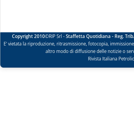
Copyright 2010
©RIP Srl -
Staffetta Quotidiana - Reg. Tri
E' vietata la riproduzione, ritrasmissione, fotocopia, immissione 
altro modo di diffusione delle notizie o ser
Rivista Italiana Petrol