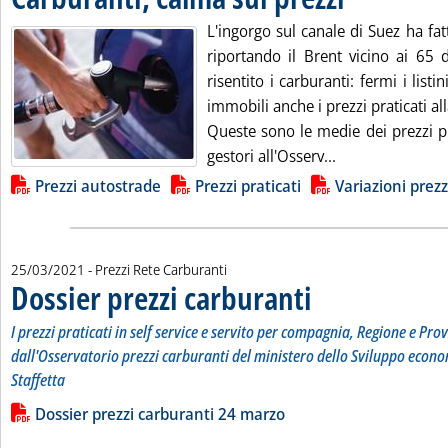
L'ingorgo sul canale di Suez ha fat
riportando il Brent vicino ai 65 
risentito i carburanti: fermi i listin
immobili anche i prezzi praticati a
Queste sono le medie dei prezzi pr
Leggi tutta la n
gestori all'Osserv...
Lista allegati PDF alla notizia
Prezzi autostrade
Prezzi praticati
Variazioni prezz
25/03/2021
- Prezzi Rete Carburanti
Dossier prezzi carburanti
. Sottotitolo: I prezzi prati
. Pubblicata giovedì 25 marz
I prezzi praticati in self service e servito per compagnia, Regione e Prov
dall'Osservatorio prezzi carburanti del ministero dello Sviluppo econo
Staffetta
Leggi tutta la notizia: 'Dossier prezzi carburanti'
Lista allegati PDF alla notizia
Dossier prezzi carburanti 24 marzo