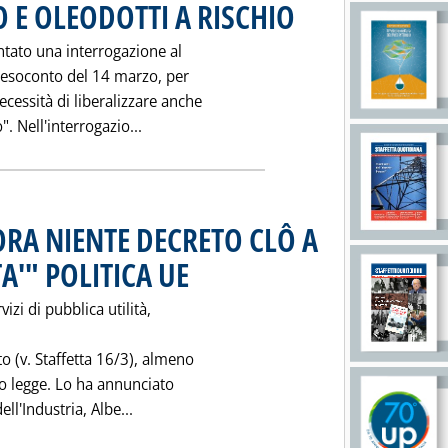
 E OLEODOTTI A RISCHIO
. Pubblicata mercoledì 22 marzo
ntato una interrogazione al
 resoconto del 14 marzo, per
ecessità di liberalizzare anche
Leggi tutta la notizia: 'INTERROGAZIONI
. Nell'interrogazio...
ORA NIENTE DECRETO CLÔ A
A'" POLITICA UE
. Pubblicata martedì 21 marzo 1995 alle 0.0.
vizi di pubblica utilità,
to (v. Staffetta 16/3), almeno
o legge. Lo ha annunciato
Leggi tutta la notizia: 'DDL AUTHORITY: 
ll'Industria, Albe...