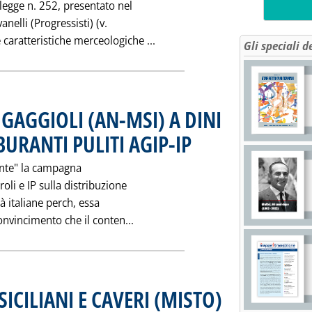
 legge n. 252, presentato nel
nelli (Progressisti) (v.
Leggi tutta la notizia: '"CA
 caratteristiche merceologiche ...
Gli speciali d
GAGGIOLI (AN-MSI) A DINI
RANTI PULITI AGIP-IP
. Pubblicata martedì 28 marzo 1995 a
iante" la campagna
roli e IP sulla distribuzione
tà italiane perch‚ essa
Leggi tutta la notizia: 'INTERRO
nvincimento che il conten...
ICILIANI E CAVERI (MISTO)