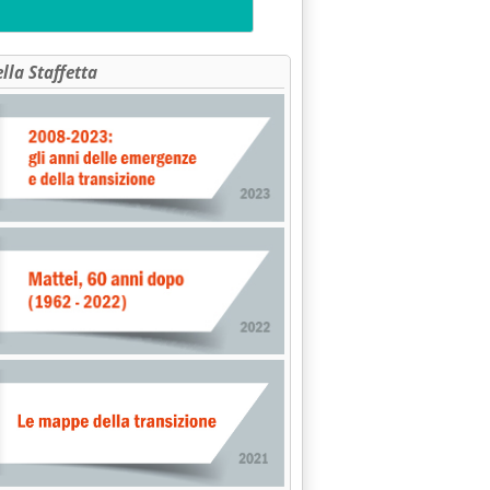
RATTERISTICHE CARBURANTI" AL SENATO: CONFLITTO DI COMPE
ella Staffetta
lle 0.0.
GAZIONE ON. GAGGIOLI (AN-MSI) A DINI SU "CAMPAGNA" CARBUR