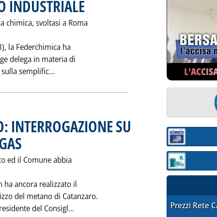
O INDUSTRIALE
. Pubblicata venerdì 31 marzo 1995 alle 0.0.
la chimica, svoltasi a Roma
3), la Federchimica ha
gge delega in materia di
L’ACCIS
Leggi tutta la notizia: 'FEDERCHIMICA: PRO
ulla semplific...
: INTERROGAZIONE SU
LGAS
. Pubblicata giovedì 30 marzo 1995 alle 0.0.
Sezione:
tto ed il Comune abbia
Sezione: quotaz
on ha ancora realizzato il
ilizzo del metano di Catanzaro.
STAFFETTA PRE
Prezzi Rete 
Leggi tutta la notizia: 'METANO A CA
residente del Consigl...