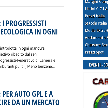
Margini Com
Listini C.C.I.A
Prezzi Italia
 I PROGRESSISTI
Stacchi Italia
 ECOLOGICA IN OGNI
Medie Extra-
Andamento E
ata giovedì 30 marzo 1995 alle 0.0.
Chiusure Set
e introdotta in ogni manovra
Prezzi Spot
ettivo ribadito dal sen.
ogressisti-Federativo di Camera e
EVENTI - 
Leggi tutta la notizia: 'CAR
arburanti puliti ("Meno benzene...
 PER AUTO GPL E A
CIRE DA UN MERCATO