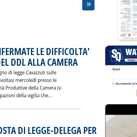
FERMATE LE DIFFICOLTA'
DEL DDL ALLA CAMERA
. Pubblicata venerdì 31 marzo 1995 alle 
no di legge Cavazzuti sulle
, svoltasi mercoledì presso le
tà Produttive della Camera (v.
Leggi tutta la notizia: 'ENEL-AUTHO
azioni della vigilia che...
STA DI LEGGE-DELEGA PER