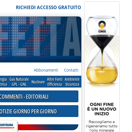
RICHIEDI ACCESSO GRATUITO
Abbonamenti
Contatti
ergia
Gas Naturale
Altre Fonti
Ambiente
Nucleare
ttrica
GPL - GNL
Efficienza
Sicurezza
COMMENTI - EDITORIALI
NOTIZIE GIORNO PER GIORNO