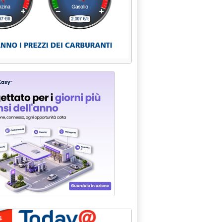
ITI/3: PER AUTO GPL E A METANO E' ORA DI USCIRE DA UN ME
0.
 (F.I.) BOCCIA IL "DDL CAVAZZUTI"'