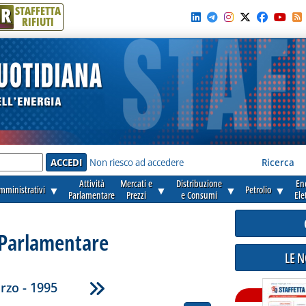
R
STAFFETTA
RIFIUTI
e'
Non riesco ad accedere
Ricerca
Attività
Mercati e
Distribuzione
En
amministrativi
▼
▼
▼
Petrolio
▼
Parlamentare
Prezzi
e Consumi
Ele
 Parlamentare
LE 
rzo - 1995