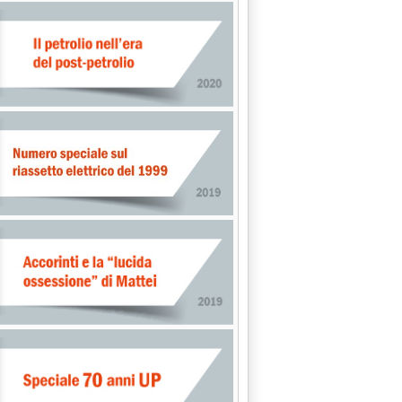
 1995 alle 0.0.
 ON. SICILIANI E CAVERI (MISTO) SU GASOLIO AGRICOLO E OLE
PER ORA NIENTE DECRETO CLÔ A RAVENNA SU "PRIORITA'" POLIT