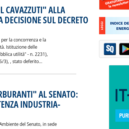
L CAVAZZUTI" ALLA
A DECISIONE SUL DECRETO
 0.0.
 per la concorrenza e la
tà. Istituzione delle
bblica utilità" - n. 2231),
Leggi tutta la notizia: 'ENEL-AUTHORIT
/3), ‚ stato deferito...
RBURANTI" AL SENATO:
ENZA INDUSTRIA-
1995 alle 0.0.
-Ambiente del Senato, in sede