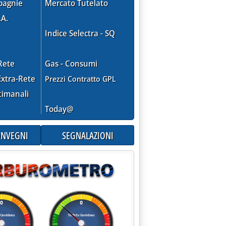
pagnie
Mercato Tutelato
.A.
Indice Selectra - SQ
Rete
Gas - Consumi
xtra-Rete
Prezzi Contratto GPL
timanali
Today@
CONVEGNI
SEGNALAZIONI
BURANTI PULITI/1: I PROGRESSISTI INSISTONO VARIABILE ECOL