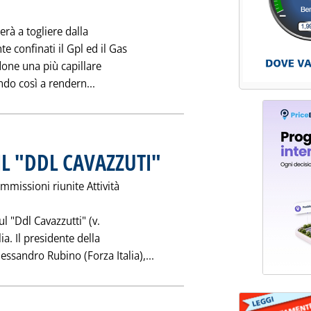
rzo 1995 alle 0.0.
rà a togliere dalla
e confinati il Gpl ed il Gas
one una più capillare
Leggi tutta la notizia: 'CARBURANTI PUL
ndo così a rendern...
 IL "DDL CAVAZZUTI"
. Pubblicata mercoledì 29 marzo 1995 alle 0.
mmissioni riunite Attività
ul "Ddl Cavazzutti" (v.
ia. Il presidente della
Leggi tutta la notizia: 'RUBINO
essandro Rubino (Forza Italia),...