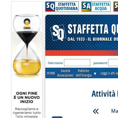
S
S
S
Q
A
STAFFETTA
STAFFETTA
QUOTIDIANA
ACQUA
'Modulo Login per acceder
Username
password
Società
Politiche
HOME
▼
Leggi e atti 
Associazioni
dell'Energia
Attività
Ma