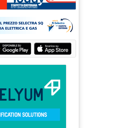
Y: "DDL CAVAZZUTI" ALLA CAMERA ATTESA PER LA DECISIONE SU