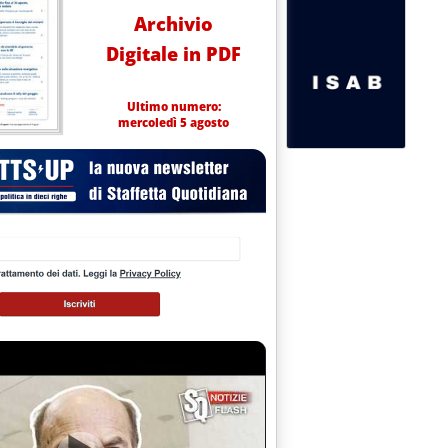
Archivio
Digitale in PDF
Ultimo numero:
mercoledì 5 agosto
audizioni per Gme e AU su prezzi elettricità e gas; audizioni ed emendamenti sul decreto Ilva; v