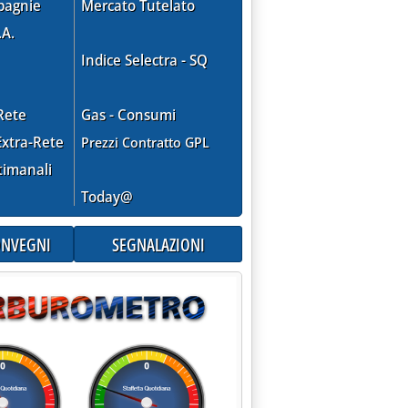
pagnie
Mercato Tutelato
.A.
Indice Selectra - SQ
ntro 2020 con ecobonus'
Rete
Gas - Consumi
xtra-Rete
Prezzi Contratto GPL
timanali
Today@
CONVEGNI
SEGNALAZIONI