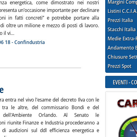
Margini Com
cienza energetica, come dimostrato nei nostri
ppresenta un'occasione importante per declinare
Listini C.C.I.A
ioni in fatti concreti” e potrebbe portare alla
Prezzi Italia
di oltre un milione e mezzo di posti di lavoro.
Stacchi Italia
Leggi tutta la notizia: 'Confindustria, +1,6 mln posti e
 il vi...
Medie Extra-
ia
6 18 - Confindustria
Andamento E
Chiusure Set
Prezzi Spot
EVENTI - 
e
. Pubblicata lunedì 17 giugno 2013 alle 11.37.
a entra nel vivo l'esame del decreto Ilva con le
, tra le altre, del commissario Bondi e del
o dell'Ambiente Orlando. Al Senato le
ni riunite Finanze e Industria procederanno a
 di audizioni sul ddl efficienza energetica e