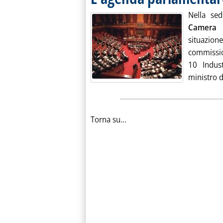
Nella sed
Camer
situazion
commissio
10 Indust
ministro d
Torna su...