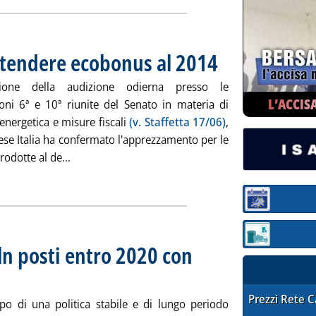
estendere ecobonus al 2014
. Pubblicata martedì 18 giugn
ione della audizione odierna presso le
L’ACCIS
ni 6ª e 10ª riunite del Senato in materia di
 energetica e misure fiscali
(v. Staffetta 17/06)
,
ese Italia ha confermato l'apprezzamento per le
Leggi tutta la notizia: 'Rete Imprese Italia, est
rodotte al de...
Sezione:
Sezione: quotaz
ln posti entro 2020 con
2013 alle 16.46.
STAFFETTA PRE
Prezzi Rete 
ppo di una politica stabile e di lungo periodo