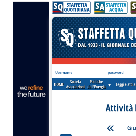
S
S
S
Q
A
STAFFETTA
STAFFETTA
QUOTIDIANA
ACQUA
'Modulo Login per acceder
Username
password
Società
Politiche
HOME
▼
Leggi e atti 
Associazioni
dell'Energia
Attività
Giu