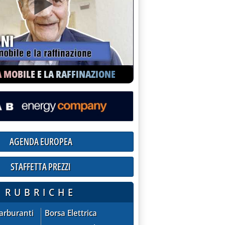
o 2013 alle 17.58.
A MOBILE E LA RAFFINAZIONE
endere ecobonus al 2014'
AGENDA EUROPEA
STAFFETTA PREZZI
ioni praticate dalle compagnie sul mercato extra-rete
RUBRICHE
ZZI - quotazioni praticate dalle compagnie sul mercato extra
AGENDA EUROPEA
Carburanti
Borsa Elettrica