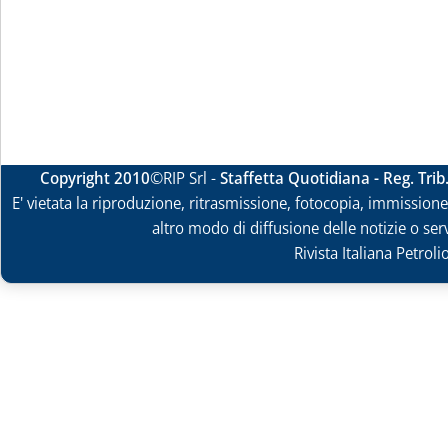
Copyright 2010
©RIP Srl -
Staffetta Quotidiana - Reg. Tri
E' vietata la riproduzione, ritrasmissione, fotocopia, immissione 
altro modo di diffusione delle notizie o ser
Rivista Italiana Petrol