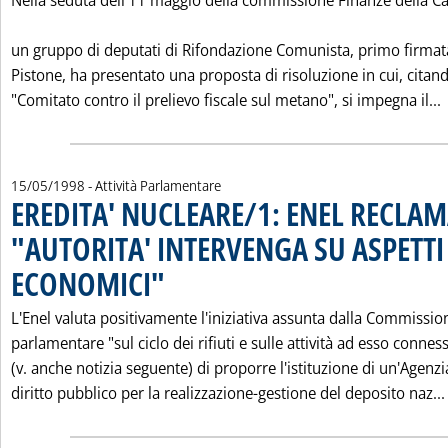
Nella seduta dell'11 maggio della commissione Finanze della C
un gruppo di deputati di Rifondazione Comunista, primo firmata
Pistone, ha presentato una proposta di risoluzione in cui, citan
L
"Comitato contro il prelievo fiscale sul metano", si impegna il...
15/05/1998
- Attività Parlamentare
EREDITA' NUCLEARE/1: ENEL RECLAM
"AUTORITA' INTERVENGA SU ASPETTI
ECONOMICI"
. Pubblicata venerdì 15 maggio 1998 alle 0.0.
L'Enel valuta positivamente l'iniziativa assunta dalla Commissio
parlamentare "sul ciclo dei rifiuti e sulle attività ad esso connes
(v. anche notizia seguente) di proporre l'istituzione di un'Agenzi
diritto pubblico per la realizzazione-gestione del deposito naz...