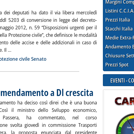
Margini Com
Listini C.C.I.A
 dei deputati ha dato il via libera mercoledì
Prezzi Italia
 ddl 5203 di conversione in legge del decreto-
maggio 2012, n. 59 “Disposizioni urgenti per il
Stacchi Italia
ella Protezione civile”, che definisce le modalità
Medie Extra-
nto delle accise e delle addizionali in caso di
Andamento E
Leggi tutta la notizia: 'Riforma Protezione civile, ok dall
Il ...
Chiusure Set
ia
otezione civile Senato
Prezzi Spot
EVENTI - 
 emendamento a Dl crescita
. Pubblicata lunedì 25 giugn
rlamento ha deciso così direi che è una buona
 Così il ministro dello Sviluppo economico,
 Passera, ha commentato, nel corso
zione svolta giovedì in commissione Trasporti
era, la proposta enunciata dal presidente