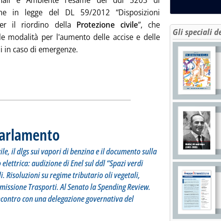
ionali e Ambiente l'esame del ddl 5203 di
one in legge del DL 59/2012 “Disposizioni
er il riordino della
Protezione civile
”, che
Gli speciali d
 le modalità per l'aumento delle accise e delle
i in caso di emergenze.
tta la notizia: 'Questa settimana in Parlamento'
Parlamento
. Sottotitolo: Alla Camera la riforma della Protezione civile, il dlgs
. Pubblicata lunedì 04 giugno 2012 alle 11.36.
le, il dlgs sui vapori di benzina e il documento sulla
ettrica: audizione di Enel sul ddl “Spazi verdi
i. Risoluzioni su regime tributario oli vegetali,
mmissione Trasporti. Al Senato la Spending Review.
ncontro con una delegazione governativa del