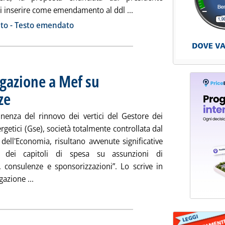
Leggi tutta la notizia: 'I
i inserire come emendamento al ddl ...
ia
uto - Testo emendato
ogazione a Mef su
ze
. Pubblicata giovedì 21 giugno 2012 alle 12.17.
inenza del rinnovo dei vertici del Gestore dei
ergetici (Gse), società totalmente controllata dal
dell'Economia, risultano avvenute significative
ni dei capitoli di spesa su assunzioni di
, consulenze e sponsorizzazioni”. Lo scrive in
Leggi tutta la notizia: 'Gse, Vico (Pd): interrogazion
gazione ...