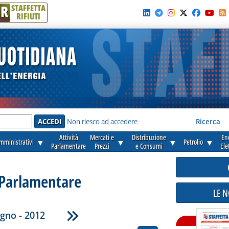
R
STAFFETTA
RIFIUTI
e'
Non riesco ad accedere
Ricerca
Attività
Mercati e
Distribuzione
En
amministrativi
▼
▼
▼
Petrolio
▼
Parlamentare
Prezzi
e Consumi
Ele
 Parlamentare
LE 
gno - 2012