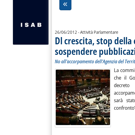
26/06/2012
- Attività Parlamentare
Dl crescita, stop dell
sospendere pubblicazi
No all'accorpamento dell'Agenzia del Territ
La commis
che il Go
decreto
accorpame
sarà sta
confronto”