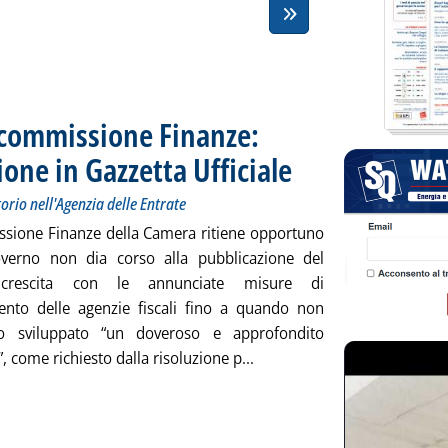
a commissione Finanze:
one in Gazzetta Ufficiale
. Sottotitolo: No all'accorpamento
. Pubblicata martedì 26 giugno 2
orio nell'Agenzia delle Entrate
sione Finanze della Camera ritiene opportuno
verno non dia corso alla pubblicazione del
 crescita con le annunciate misure di
nto delle agenzie fiscali fino a quando non
to sviluppato “un doveroso e approfondito
Leggi tutta la notizia: 'Dl 
, come richiesto dalla risoluzione p...