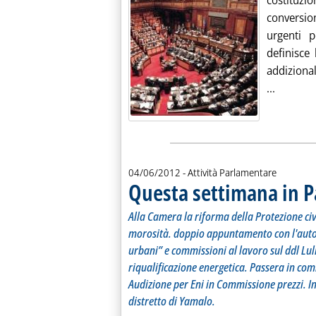
costituz
conversi
urgenti p
definisce
addizional
Leggi tu
...
04/06/2012
- Attività Parlamentare
Questa settimana in 
Alla Camera la riforma della Protezione civi
morosità. doppio appuntamento con l'auto el
urbani” e commissioni al lavoro sul ddl Lull
riqualificazione energetica. Passera in co
Audizione per Eni in Commissione prezzi. I
distretto di Yamalo.