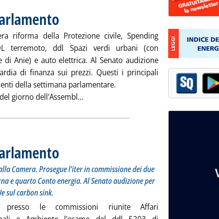
Parlamento
. Pubblicata lunedì 18 giugno 2012 alle 14.25.
ra riforma della Protezione civile, Spending
DL terremoto, ddl Spazi verdi urbani (con
e di Anie) e auto elettrica. Al Senato audizione
rdia di finanza sui prezzi. Questi i principali
nti della settimana parlamentare.
Leggi tutta la notizia: 'Questa settim
 del giorno dell'Assembl...
Parlamento
. Sottotitolo: DL emergenza sisma e DL Protezione civile alla Camera.
. Pubblicata lunedì 11 giugno 2012 alle 11.50.
alla Camera. Prosegue l'iter in commissione dei due
Terna e quarto Conto energia. Al Senato audizione per
Ue sul carbon sink.
e presso le commissioni riunite Affari