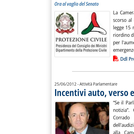
Ora al vaglio del Senato
La Camera
scorso al
legge 15 
riordino d
per l'aume
emergenze. 
Lista allegati PDF alla notiz
Ddl Pr
25/06/2012
- Attività Parlamentare
Incentivi auto, verso
“Se il Pa
notizia”.
Corrado
dell'audi
alla Cam