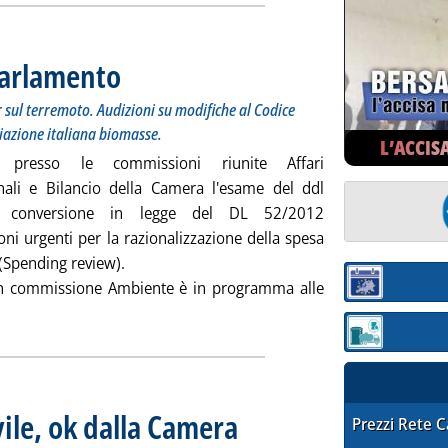
Parlamento
. Sottotitolo: Passera sulle rinnovabili alla Camera, Aper sul terrem
. Pubblicata lunedì 25 giugno 2012 alle 12.18.
 sul terremoto. Audizioni su modifiche al Codice
iazione italiana biomasse.
L’ACCIS
e presso le commissioni riunite Affari
onali e Bilancio della Camera l'esame del ddl
 conversione in legge del DL 52/2012
oni urgenti per la razionalizzazione della spesa
(Spending review).
n commissione Ambiente è in programma alle
Sezione:
a: 'Questa settimana in Parlamento'
Sezione: quotaz
ile, ok dalla Camera
. Sottotitolo: Ora al vaglio del Senato
. Pubblicata lunedì 25 giugno 2012 alle 10.3
STAFFETTA PRE
Prezzi Rete 