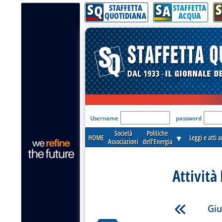
S
S
S
Q
A
STAFFETTA
STAFFETTA
QUOTIDIANA
ACQUA
'Modulo Login per acceder
Username
password
Società
Politiche
HOME
▼
Leggi e atti 
Associazioni
dell'Energia
Attività
Giu