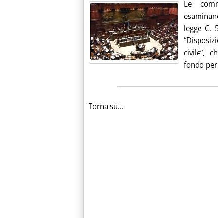
Le commi
esaminano
legge C. 
“Disposiz
civile”, 
fondo per 
Torna su...