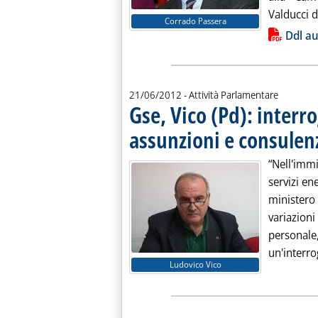
Valducci d
Corrado Passera
Lista allegati PDF alla notiz
Ddl a
21/06/2012
- Attività Parlamentare
Gse, Vico (Pd): interr
assunzioni e consulen
“Nell'imm
servizi en
ministero 
variazio
personale
un'interro
Ludovico Vico