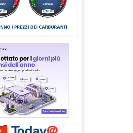
ncentivi auto, verso emendamento a Dl crescita'
e a Mef su assunzioni e consulenze'