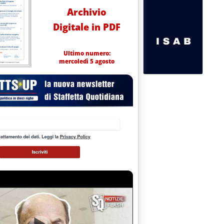
Archivio
Digitale in PDF
Ultimo numero:
mercoledì 5 agosto
 dell'Agenzia del Territorio nell'Agenzia delle Entrate
012 alle 10.19.
crescita, stop della commissione Finanze: . sospendere pubblicaz