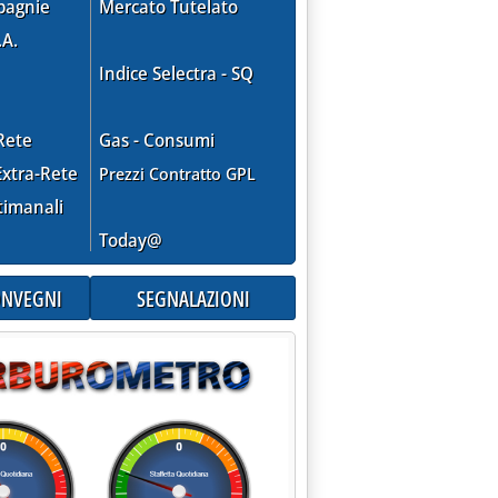
pagnie
Mercato Tutelato
.A.
Indice Selectra - SQ
Rete
Gas - Consumi
xtra-Rete
Prezzi Contratto GPL
a Camera '
timanali
Today@
CONVEGNI
SEGNALAZIONI
o 2012 alle 10.25.