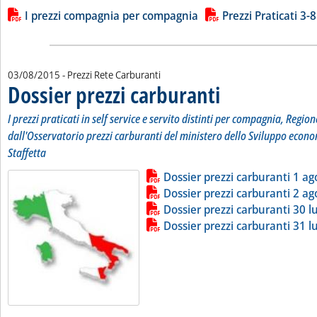
Lista allegati PDF alla notizia
I prezzi compagnia per compagnia
Prezzi Praticati 3-8
03/08/2015
- Prezzi Rete Carburanti
Dossier prezzi carburanti
. Sottotitolo: I prezzi pratic
. Pubblicata lunedì 03 agost
I prezzi praticati in self service e servito distinti per compagnia, Region
dall'Osservatorio prezzi carburanti del ministero dello Sviluppo econo
Staffetta
Lista allegati PDF alla notizia
Leggi tutta la notizia: 'Dossier pr
Dossier prezzi carburanti 1 ag
Dossier prezzi carburanti 2 ag
Dossier prezzi carburanti 30 lu
Dossier prezzi carburanti 31 lu