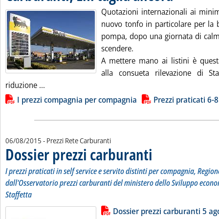
Quotazioni internazionali ai mini
nuovo tonfo in particolare per la b
pompa, dopo una giornata di calm
scendere.
A mettere mano ai listini è quest
alla consueta rilevazione di Sta
Leggi tutta la notizia: 'Carburanti, Eni taglia anco
riduzione ...
Lista allegati PDF alla notizia
I prezzi compagnia per compagnia
Prezzi praticati 6-8
06/08/2015
- Prezzi Rete Carburanti
Dossier prezzi carburanti
. Sottotitolo: I prezzi pratic
. Pubblicata giovedì 06 agost
I prezzi praticati in self service e servito distinti per compagnia, Region
dall'Osservatorio prezzi carburanti del ministero dello Sviluppo econo
Staffetta
Lista allegati PDF alla notizia
Leggi tutta la notizia: 'Dossier pr
Dossier prezzi carburanti 5 ag