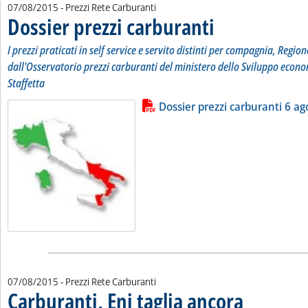
07/08/2015
- Prezzi Rete Carburanti
Dossier prezzi carburanti
. Sottotitolo: I prezzi pratic
. Pubblicata venerdì 07 agos
I prezzi praticati in self service e servito distinti per compagnia, Region
dall'Osservatorio prezzi carburanti del ministero dello Sviluppo econo
Staffetta
Lista allegati PDF alla notizia
Leggi tutta la notizia: 'Dossier pr
Dossier prezzi carburanti 6 ag
07/08/2015
- Prezzi Rete Carburanti
Carburanti, Eni taglia ancora
. Pubblicata venerd