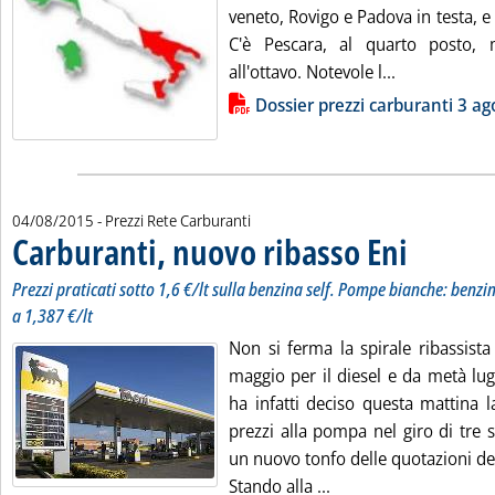
veneto, Rovigo e Padova in testa, e
C'è Pescara, al quarto posto, m
Leggi tutta l
all'ottavo. Notevole l...
Lista allegati PDF alla notizia
Dossier prezzi carburanti 3 ag
04/08/2015
- Prezzi Rete Carburanti
Carburanti, nuovo ribasso Eni
. Sottotitolo: Pr
. Pubblicata mar
Prezzi praticati sotto 1,6 €/lt sulla benzina self. Pompe bianche: benzina
a 1,387 €/lt
Non si ferma la spirale ribassista
maggio per il diesel e da metà lug
ha infatti deciso questa mattina l
prezzi alla pompa nel giro di tre s
un nuovo tonfo delle quotazioni dei 
Leggi tutta la notizi
Stando alla ...