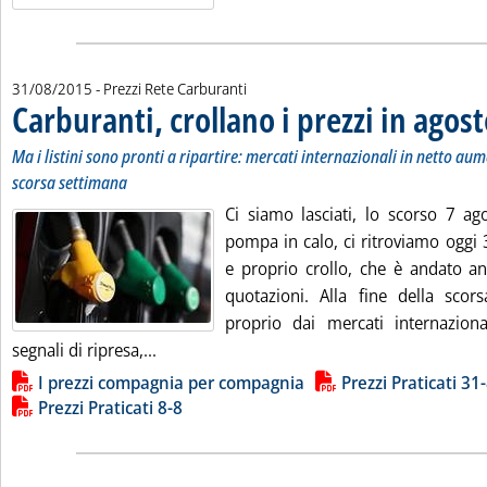
31/08/2015
- Prezzi Rete Carburanti
Carburanti, crollano i prezzi in agos
Ma i listini sono pronti a ripartire: mercati internazionali in netto aum
scorsa settimana
Ci siamo lasciati, lo scorso 7 ago
pompa in calo, ci ritroviamo oggi
e proprio crollo, che è andato anc
quotazioni. Alla fine della scors
proprio dai mercati internazional
Leggi tutta la notizia: 'Carburanti, crollano
segnali di ripresa,...
Lista allegati PDF alla notizia
I prezzi compagnia per compagnia
Prezzi Praticati 31
Prezzi Praticati 8-8