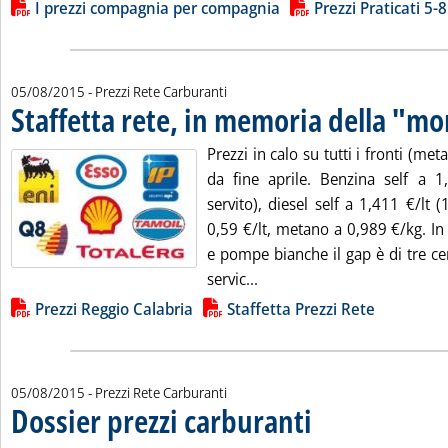
Lista allegati PDF alla notizia
I prezzi compagnia per compagnia
Prezzi Praticati 5-8
05/08/2015
- Prezzi Rete Carburanti
Staffetta rete, in memoria della "mo
Prezzi in calo su tutti i fronti (me
da fine aprile. Benzina self a 1,
servito), diesel self a 1,411 €/lt (
0,59 €/lt, metano a 0,989 €/kg. I
e pompe bianche il gap è di tre cent
Leggi tutta la notizia: 'St
servic...
Lista allegati PDF alla notizia
Prezzi Reggio Calabria
Staffetta Prezzi Rete
05/08/2015
- Prezzi Rete Carburanti
Dossier prezzi carburanti
. Sottotitolo: I prezzi pratic
. Pubblicata mercoledì 05 ag