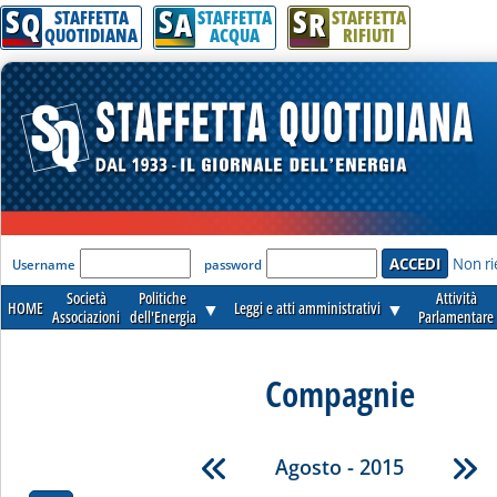
S
S
S
Q
A
R
STAFFETTA
STAFFETTA
STAFFETTA
QUOTIDIANA
ACQUA
RIFIUTI
'Modulo Login per accedere'
Non ri
Username
password
Società
Politiche
Attività
HOME
▼
Leggi e atti amministrativi
▼
Associazioni
dell'Energia
Parlamentare
Compagnie
Agosto - 2015