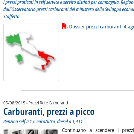
I prezzi praticati in self service e servito distinti per compagnia, Region
dall'Osservatorio prezzi carburanti del ministero dello Sviluppo econo
Staffetta
Lista allegati PDF alla notizia
Leggi tutta la notizia: 'Dossier pr
Dossier prezzi carburanti 4 ag
05/08/2015
- Prezzi Rete Carburanti
Carburanti, prezzi a picco
. Sottotitolo: Benzina self a
. Pubblicata mercoledì 05 a
Benzina self a 1,6 euro/litro, diesel a 1,411
Continuano a scendere i prezzi