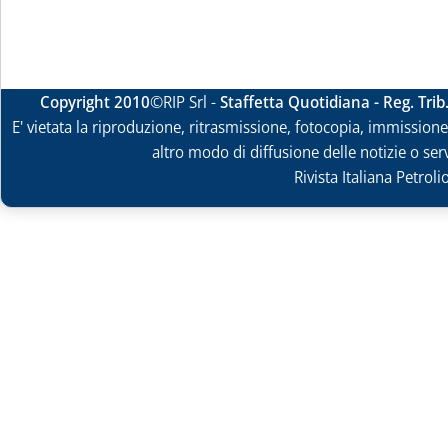
Copyright 2010
©RIP Srl -
Staffetta Quotidiana - Reg. Tri
E' vietata la riproduzione, ritrasmissione, fotocopia, immissione 
altro modo di diffusione delle notizie o ser
Rivista Italiana Petrol