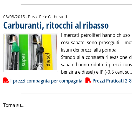
03/08/2015
- Prezzi Rete Carburanti
Carburanti, ritocchi al ribasso
. Pubblicata lune
I mercati petroliferi hanno chiuso 
così sabato sono proseguiti i mov
listini dei prezzi alla pompa.
Stando alla consueta rilevazione d
sabato hanno ridotto i prezzi consi
benzina e diesel) e IP (-0,5 cent su..
Lista allegati PDF alla notizia
I prezzi compagnia per compagnia
Prezzi Praticati 2-8
Torna su...