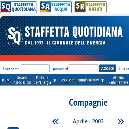
S
S
S
Q
A
R
STAFFETTA
STAFFETTA
STAFFETTA
QUOTIDIANA
ACQUA
RIFIUTI
'Modulo Login per accedere'
Non ri
Username
password
Società
Politiche
Attività
HOME
▼
Leggi e atti amministrativi
▼
Associazioni
dell'Energia
Parlamentare
Compagnie
Aprile - 2003