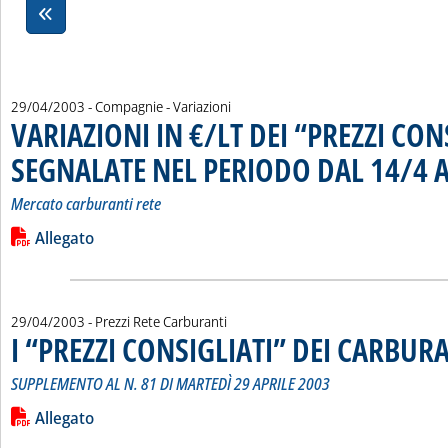
29/04/2003
- Compagnie - Variazioni
VARIAZIONI IN €/LT DEI “PREZZI CON
SEGNALATE NEL PERIODO DAL 14/4 A
Mercato carburanti rete
Leggi tutta la notizia: 'VARIAZIONI IN €/LT DEI “PREZZI C
Lista allegati PDF alla notizia
Allegato
29/04/2003
- Prezzi Rete Carburanti
I “PREZZI CONSIGLIATI” DEI CARBUR
SUPPLEMENTO AL N. 81 DI MARTEDÌ 29 APRILE 2003
Leggi tutta la notizia: 'I “PREZZI CONSIGLIATI” DEI CARBURA
Lista allegati PDF alla notizia
Allegato