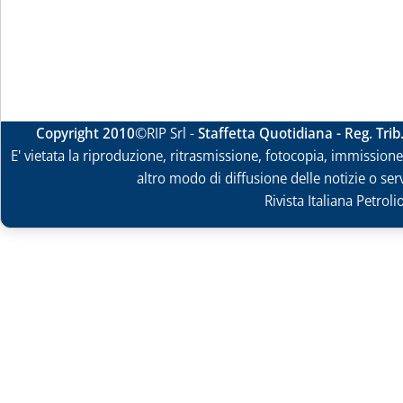
Copyright 2010
©RIP Srl -
Staffetta Quotidiana - Reg. Tri
E' vietata la riproduzione, ritrasmissione, fotocopia, immissione 
altro modo di diffusione delle notizie o ser
Rivista Italiana Petrol