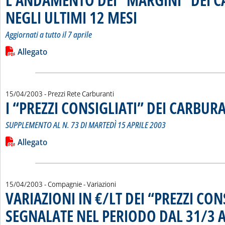
NEGLI ULTIMI 12 MESI
. Sottotitolo: Aggiornati a tutto il 7 ap
. Pubblicata venerdì 18 aprile 2003 a
Aggiornati a tutto il 7 aprile
Leggi tutta la notizia: 'L'ANDAMENTO DEI “MARGINI” DEI C
Lista allegati PDF alla notizia
Allegato
15/04/2003
- Prezzi Rete Carburanti
I “PREZZI CONSIGLIATI” DEI CARBUR
SUPPLEMENTO AL N. 73 DI MARTEDÌ 15 APRILE 2003
Leggi tutta la notizia: 'I “PREZZI CONSIGLIATI” DEI CARBURA
Lista allegati PDF alla notizia
Allegato
15/04/2003
- Compagnie - Variazioni
VARIAZIONI IN €/LT DEI “PREZZI CON
SEGNALATE NEL PERIODO DAL 31/3 A