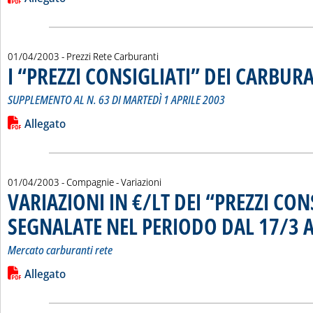
01/04/2003
- Prezzi Rete Carburanti
I “PREZZI CONSIGLIATI” DEI CARBUR
SUPPLEMENTO AL N. 63 DI MARTEDÌ 1 APRILE 2003
Leggi tutta la notizia: 'I “PREZZI CONSIGLIATI” DEI CARBURA
Lista allegati PDF alla notizia
Allegato
01/04/2003
- Compagnie - Variazioni
VARIAZIONI IN €/LT DEI “PREZZI CON
SEGNALATE NEL PERIODO DAL 17/3 A
Mercato carburanti rete
Leggi tutta la notizia: 'VARIAZIONI IN €/LT DEI “PREZZI C
Lista allegati PDF alla notizia
Allegato