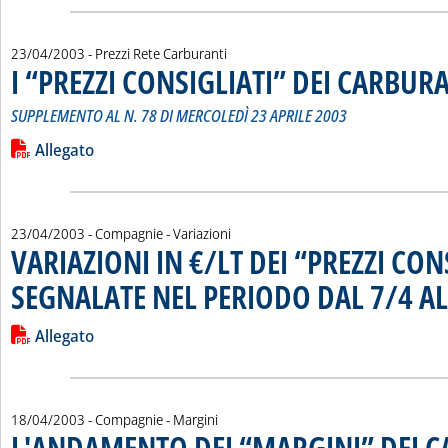
23/04/2003
- Prezzi Rete Carburanti
I “PREZZI CONSIGLIATI” DEI CARBUR
SUPPLEMENTO AL N. 78 DI MERCOLEDÌ 23 APRILE 2003
Leggi tutta la notizia: 'I “PREZZI CONSIGLIATI” DEI CARBURA
Lista allegati PDF alla notizia
Allegato
23/04/2003
- Compagnie - Variazioni
VARIAZIONI IN €/LT DEI “PREZZI CON
SEGNALATE NEL PERIODO DAL 7/4 AL
Leggi tutta la notizia: 'VARIAZIONI IN €/LT DEI “PREZZI C
Lista allegati PDF alla notizia
Allegato
18/04/2003
- Compagnie - Margini
L'ANDAMENTO DEI “MARGINI” DEI 