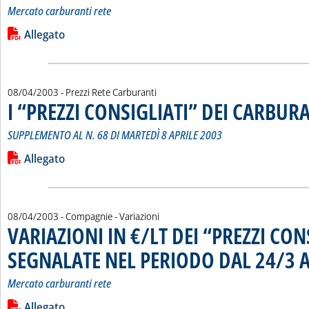
Mercato carburanti rete
Leggi tutta la notizia: 'VARIAZIONI IN €/LT DEI “PREZZI C
Lista allegati PDF alla notizia
Allegato
08/04/2003
- Prezzi Rete Carburanti
I “PREZZI CONSIGLIATI” DEI CARBUR
SUPPLEMENTO AL N. 68 DI MARTEDÌ 8 APRILE 2003
Leggi tutta la notizia: 'I “PREZZI CONSIGLIATI” DEI CARBURA
Lista allegati PDF alla notizia
Allegato
08/04/2003
- Compagnie - Variazioni
VARIAZIONI IN €/LT DEI “PREZZI CON
SEGNALATE NEL PERIODO DAL 24/3 A
Mercato carburanti rete
Leggi tutta la notizia: 'VARIAZIONI IN €/LT DEI “PREZZI C
Lista allegati PDF alla notizia
Allegato