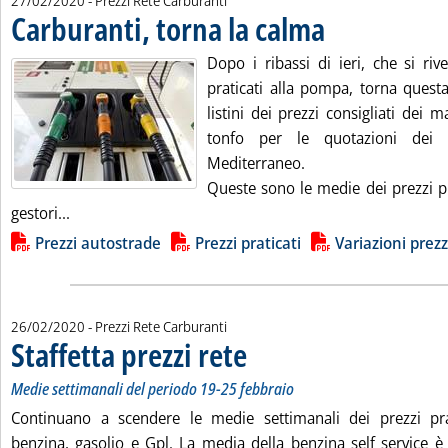
27/02/2020
- Prezzi Rete Carburanti
Carburanti, torna la calma
. Pubblicata giovedì 27 fe
Dopo i ribassi di ieri, che si riv
praticati alla pompa, torna quest
listini dei prezzi consigliati dei
tonfo per le quotazioni dei p
Mediterraneo.
Queste sono le medie dei prezzi pr
Leggi tutta la notizia: 'Carburanti, torna la calma'
gestori...
Lista allegati PDF alla notizia
Prezzi autostrade
Prezzi praticati
Variazioni prezz
26/02/2020
- Prezzi Rete Carburanti
Staffetta prezzi rete
. Sottotitolo: Medie settimanali del perio
. Pubblicata mercoledì 26 febbraio 2020 a
Medie settimanali del periodo 19-25 febbraio
Continuano a scendere le medie settimanali dei prezzi pra
benzina, gasolio e Gpl. La media della benzina self service è 