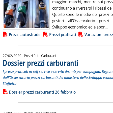
maggiori marchi, mentre sui prezz
continuano a riversarsi i ribassi dei
Queste sono le medie dei prezzi pr
gestori all'Osservatorio prezzi
Leg
Sviluppo economico ed elabor...
Lista allegati PDF alla notizia
Prezzi autostrade
Prezzi praticati
Variazioni prezz
27/02/2020
- Prezzi Rete Carburanti
Dossier prezzi carburanti
. Sottotitolo: I prezzi pratic
. Pubblicata giovedì 27 febbr
I prezzi praticati in self service e servito distinti per compagnia, Region
dall'Osservatorio prezzi carburanti del ministero dello Sviluppo econo
Staffetta
Leggi tutta la notizia: 'Dossier prezzi carburanti'
Lista allegati PDF alla notizia
Dossier prezzi carburanti 26 febbraio