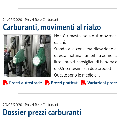
21/02/2020
- Prezzi Rete Carburanti
Carburanti, movimenti al rialzo
. Pubblicata 
Non è rimasto isolato il movimento
da Eni.
Stando alla consueta rilevazione d
questa mattina Tamoil ha aumenta
litro i prezzi consigliati di benzina
di 0,5 centesimi sui due prodotti.
Leggi tut
Queste sono le medie d...
Lista allegati PDF alla notizia
Prezzi autostrade
Prezzi praticati
Variazioni prezz
20/02/2020
- Prezzi Rete Carburanti
Dossier prezzi carburanti
. Sottotitolo: I prezzi pratic
. Pubblicata giovedì 20 febbr