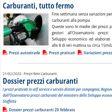
Carburanti, tutto fermo
. Pubblicata lunedì 24 febbraio 
Fine settimana senza variazioni per 
carburanti alla pompa.
Queste sono le medie dei prezzi pr
gestori all'Osservatorio prezzi
Sviluppo economico ed elaborati da
alle 8 di ieri mattina su circa 15mil
Lista allegati PDF alla notizia
Prezzi autostrade
Prezzi praticati
Variazioni prezz
21/02/2020
- Prezzi Rete Carburanti
Dossier prezzi carburanti
. Sottotitolo: I prezzi pratic
. Pubblicata venerdì 21 febb
I prezzi praticati in self service e servito distinti per compagnia, Region
dall'Osservatorio prezzi carburanti del ministero dello Sviluppo econo
Staffetta
Leggi tutta la notizia: 'Dossier prezzi carburanti'
Lista allegati PDF alla notizia
Dossier prezzi carburanti 20 febbraio