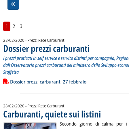
1
2
3
28/02/2020
- Prezzi Rete Carburanti
Dossier prezzi carburanti
. Sottotitolo: I prezzi pratic
. Pubblicata venerdì 28 febb
I prezzi praticati in self service e servito distinti per compagnia, Region
dall'Osservatorio prezzi carburanti del ministero dello Sviluppo econo
Staffetta
Leggi tutta la notizia: 'Dossier prezzi carburanti'
Lista allegati PDF alla notizia
Dossier prezzi carburanti 27 febbraio
28/02/2020
- Prezzi Rete Carburanti
Carburanti, quiete sui listini
. Pubblicata venerdì
Secondo giorno di calma per i p