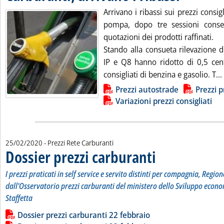
Arrivano i ribassi sui prezzi consigl
pompa, dopo tre sessioni consec
quotazioni dei prodotti raffinati.
Stando alla consueta rilevazione d
IP e Q8 hanno ridotto di 0,5 cente
consigliati di benzina e gasolio. T...
Lista allegati PDF alla notizia
Prezzi autostrade
Prezzi p
Variazioni prezzi consigliati
25/02/2020
- Prezzi Rete Carburanti
Dossier prezzi carburanti
. Sottotitolo: I prezzi pratic
. Pubblicata martedì 25 febb
I prezzi praticati in self service e servito distinti per compagnia, Region
dall'Osservatorio prezzi carburanti del ministero dello Sviluppo econo
Staffetta
Leggi tutta la notizia: 'Dossier prezzi carburanti'
Lista allegati PDF alla notizia
Dossier prezzi carburanti 22 febbraio