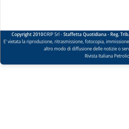
Copyright 2010
©RIP Srl -
Staffetta Quotidiana - Reg. Tri
E' vietata la riproduzione, ritrasmissione, fotocopia, immissione 
altro modo di diffusione delle notizie o ser
Rivista Italiana Petrol