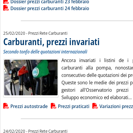
Dossier prezzi carburanti 23 febbraio
Dossier prezzi carburanti 24 febbraio
25/02/2020
- Prezzi Rete Carburanti
Carburanti, prezzi invariati
. Sottotitolo: Secondo t
. Pubblicata martedì 25
Secondo tonfo delle quotazioni internazionali
Ancora invariati i listini de i p
carburanti alla pompa, nonosta
consecutivo delle quotazioni dei pro
Queste sono le medie dei prezzi pr
gestori all'Osservatorio prezzi
Sviluppo economico ed elaborati...
Lista allegati PDF alla notizia
Prezzi autostrade
Prezzi praticati
Variazioni prezz
24/02/2020
- Prezzi Rete Carburanti