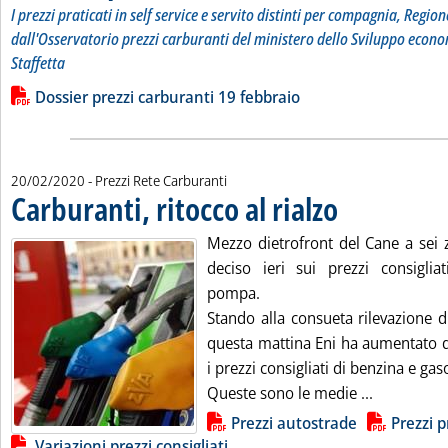
I prezzi praticati in self service e servito distinti per compagnia, Region
dall'Osservatorio prezzi carburanti del ministero dello Sviluppo econo
Staffetta
Leggi tutta la notizia: 'Dossier prezzi carburanti'
Lista allegati PDF alla notizia
Dossier prezzi carburanti 19 febbraio
20/02/2020
- Prezzi Rete Carburanti
Carburanti, ritocco al rialzo
. Pubblicata giovedì 20
Mezzo dietrofront del Cane a sei 
deciso ieri sui prezzi consigliat
pompa.
Stando alla consueta rilevazione d
questa mattina Eni ha aumentato di
i prezzi consigliati di benzina e gaso
Leggi tutta
Queste sono le medie ...
Lista allegati PDF alla notizia
Prezzi autostrade
Prezzi p
Variazioni prezzi consigliati