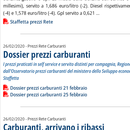
millesimi), servito a 1,686 euro/litro (-2). Diesel rispettivam
Leggi tutta la n
(-4) e 1,578 euro/litro (-4). Gpl servito a 0,621 ...
Lista allegati PDF alla notizia
Staffetta prezzi Rete
26/02/2020
- Prezzi Rete Carburanti
Dossier prezzi carburanti
. Sottotitolo: I prezzi pratic
. Pubblicata mercoledì 26 fe
I prezzi praticati in self service e servito distinti per compagnia, Region
dall'Osservatorio prezzi carburanti del ministero dello Sviluppo econo
Staffetta
Leggi tutta la notizia: 'Dossier prezzi carburanti'
Lista allegati PDF alla notizia
Dossier prezzi carburanti 21 febbraio
Dossier prezzi carburanti 25 febbraio
26/02/2020
- Prezzi Rete Carburanti
Carburanti, arrivano i ribassi
. Pubblicata merco