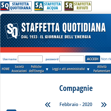
S
S
S
Q
A
R
STAFFETTA
STAFFETTA
STAFFETTA
QUOTIDIANA
ACQUA
RIFIUTI
'Modulo Login per accedere'
Non ri
Username
password
Società
Politiche
Attività
HOME
▼
Leggi e atti amministrativi
▼
Associazioni
dell'Energia
Parlamentare
Compagnie
Febbraio - 2020