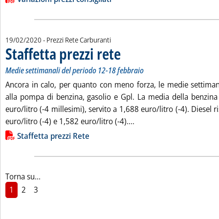
19/02/2020
- Prezzi Rete Carburanti
Staffetta prezzi rete
. Sottotitolo: Medie settimanali del perio
. Pubblicata mercoledì 19 febbraio 2020 a
Medie settimanali del periodo 12-18 febbraio
Ancora in calo, per quanto con meno forza, le medie settimanal
alla pompa di benzina, gasolio e Gpl. La media della benzina 
euro/litro (-4 millesimi), servito a 1,688 euro/litro (-4). Diesel
Leggi tutta la notizia: 'S
euro/litro (-4) e 1,582 euro/litro (-4)....
Lista allegati PDF alla notizia
Staffetta prezzi Rete
Torna su...
1
2
3