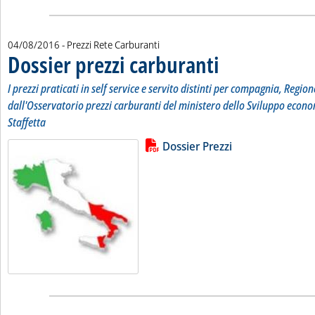
04/08/2016
- Prezzi Rete Carburanti
Dossier prezzi carburanti
. Sottotitolo: I prezzi pratic
. Pubblicata giovedì 04 agos
I prezzi praticati in self service e servito distinti per compagnia, Region
dall'Osservatorio prezzi carburanti del ministero dello Sviluppo econo
Staffetta
Lista allegati PDF alla notizia
Leggi tutta la notizia: 'Dossier pr
Dossier Prezzi