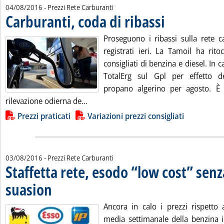
04/08/2016
- Prezzi Rete Carburanti
Carburanti, coda di ribassi
. Pubblicata giovedì 04 a
Proseguono i ribassi sulla rete c
registrati ieri. La Tamoil ha ritoc
consigliati di benzina e diesel. In 
TotalErg sul Gpl per effetto d
propano algerino per agosto. È
Leggi tutta la notizia: 'Carburanti, coda
rilevazione odierna de...
Lista allegati PDF alla notizia
Prezzi praticati
Variazioni prezzi consigliati
03/08/2016
- Prezzi Rete Carburanti
Staffetta rete, esodo “low cost” sen
suasion
. Pubblicata mercoledì 03 agosto 2016 alle 14.54.
Ancora in calo i prezzi rispetto 
media settimanale della benzina i