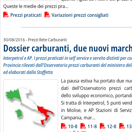
Leggi tutta la notizia: 'Carbur
Queste le medie dei prezzi pra...
Lista allegati PDF alla notizia
Prezzi praticati
Variazioni prezzi consigliati
30/08/2016
- Prezzi Rete Carburanti
Dossier carburanti, due nuovi march
Interpetrol e AP. I prezzi praticati in self service e servito distinti per
Provincia rilevati dall'Osservatorio prezzi carburanti del ministero d
ed elaborati dalla Staffetta
La pausa estiva ha portato due nu
dati dell'Osservatorio prezzi car
dello sviluppo economico, portando 
Si tratta di Interpetrol, 5 punti ve
in Molise, e AP Stazioni di Serviz
Leggi tutta la no
Campania, mar...
Lista allegati PDF alla notizia
10-8
11-8
12-8
13