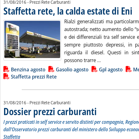
31/08/2016
- Prezzi Rete Carburanti
Staffetta rete, la calda estate di Eni
. Pu
Rialzi generalizzati ma particolarm
autostrada; netto aumento dello “
e dei differenziali tra self service 
sempre piuttosto depressi, in p
riguarda il diesel. Questi in sin
Leggi tutta la not
possono trarre ...
Lista allegati PDF alla notizia
Benzina agosto
Gasolio agosto
Gpl agosto
Me
Staffetta prezzi Rete
31/08/2016
- Prezzi Rete Carburanti
Dossier prezzi carburanti
. Sottotitolo: I prezzi pratic
. Pubblicata mercoledì 31 ag
I prezzi praticati in self service e servito distinti per compagnia, Region
dall'Osservatorio prezzi carburanti del ministero dello Sviluppo econo
Staffetta