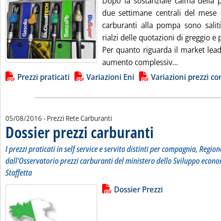
Dopo la sostanziale calma della p
due settimane centrali del mese d
carburanti alla pompa sono saliti
rialzi delle quotazioni di greggio e p
Per quanto riguarda il market lead
Leggi tutta 
aumento complessiv...
Lista allegati PDF alla notizia
Prezzi praticati
Variazioni Eni
Variazioni prezzi con
05/08/2016
- Prezzi Rete Carburanti
Dossier prezzi carburanti
. Sottotitolo: I prezzi pratic
. Pubblicata venerdì 05 agos
I prezzi praticati in self service e servito distinti per compagnia, Region
dall'Osservatorio prezzi carburanti del ministero dello Sviluppo econo
Staffetta
Lista allegati PDF alla notizia
Leggi tutta la notizia: 'Dossier pr
Dossier Prezzi