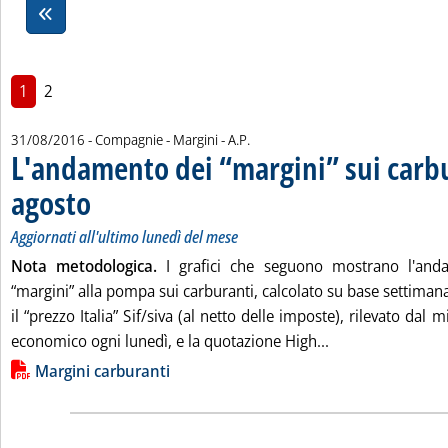
1
2
di:
31/08/2016
- Compagnie - Margini -
A.P.
L'andamento dei “margini” sui carbu
agosto
. Sottotitolo: Aggiornati all'ultimo lunedì del mese
. Pubblicata mercoledì 31 agosto 2016 alle 14.47.
Aggiornati all'ultimo lunedì del mese
Nota metodologica.
I grafici che seguono mostrano l'and
“margini” alla pompa sui carburanti, calcolato su base settiman
il “prezzo Italia” Sif/siva (al netto delle imposte), rilevato dal 
Leggi tutta la no
economico ogni lunedì, e la quotazione High...
Lista allegati PDF alla notizia
Margini carburanti