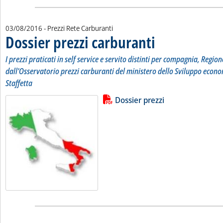
03/08/2016
- Prezzi Rete Carburanti
Dossier prezzi carburanti
. Sottotitolo: I prezzi pratic
. Pubblicata mercoledì 03 ag
I prezzi praticati in self service e servito distinti per compagnia, Region
dall'Osservatorio prezzi carburanti del ministero dello Sviluppo econo
Staffetta
Lista allegati PDF alla notizia
Leggi tutta la notizia: 'Dossier pr
Dossier prezzi