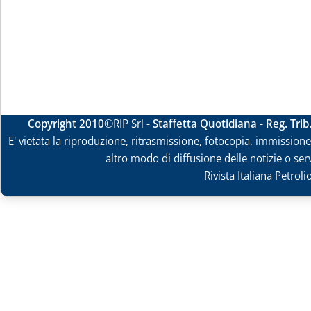
Copyright 2010
©RIP Srl -
Staffetta Quotidiana - Reg. Tri
E' vietata la riproduzione, ritrasmissione, fotocopia, immissione 
altro modo di diffusione delle notizie o ser
Rivista Italiana Petrol