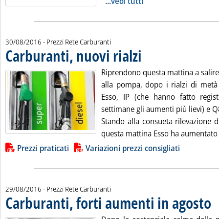
...
vedi tutti
30/08/2016
- Prezzi Rete Carburanti
Carburanti, nuovi rialzi
. Pubblicata martedì 30 agosto 20
Riprendono questa mattina a salire 
alla pompa, dopo i rialzi di metà
Esso, IP (che hanno fatto regist
settimane gli aumenti più lievi) e Q
Stando alla consueta rilevazione d
questa mattina Esso ha aumentato .
Lista allegati PDF alla notizia
Prezzi praticati
Variazioni prezzi consigliati
29/08/2016
- Prezzi Rete Carburanti
Carburanti, forti aumenti in agosto
. P