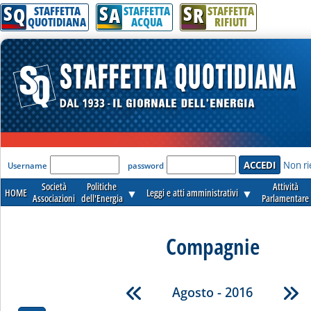
S
S
S
Q
A
R
STAFFETTA
STAFFETTA
STAFFETTA
QUOTIDIANA
ACQUA
RIFIUTI
'Modulo Login per accedere'
Non ri
Username
password
Società
Politiche
Attività
HOME
▼
Leggi e atti amministrativi
▼
Associazioni
dell'Energia
Parlamentare
Compagnie
Agosto - 2016