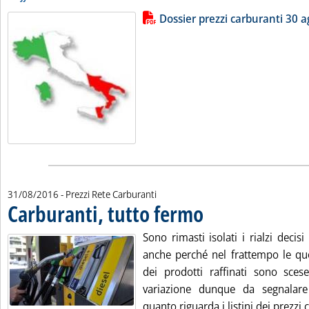
Lista allegati PDF alla notizia
Leggi tutta la notizia: 'Dossier pr
Dossier prezzi carburanti 30 a
31/08/2016
- Prezzi Rete Carburanti
Carburanti, tutto fermo
. Pubblicata mercoledì 31 agosto
Sono rimasti isolati i rialzi decisi
anche perché nel frattempo le quo
dei prodotti raffinati sono sce
variazione dunque da segnalar
quanto riguarda i listini dei prezzi c