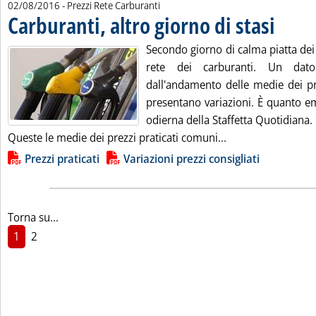
02/08/2016
- Prezzi Rete Carburanti
Carburanti, altro giorno di stasi
. Pubblicata
Secondo giorno di calma piatta dei p
rete dei carburanti. Un dat
dall'andamento delle medie dei pr
presentano variazioni. È quanto em
odierna della Staffetta Quotidiana.
Leggi tutta la noti
Queste le medie dei prezzi praticati comuni...
Lista allegati PDF alla notizia
Prezzi praticati
Variazioni prezzi consigliati
Torna su...
1
2