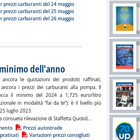
ia
r prezzi carburanti del 24 maggio
r prezzi carburanti del 25 maggio
r prezzi carburanti del 26 maggio
l minimo dell'anno
. Pubblicata lunedì 27 maggio 2024 alle 8.50.
ancora le quotazioni dei prodotti raffinati,
ancora i prezzi dei carburanti alla pompa. Il
occa il minimo del 2024 a 1,725 euro/litro
ionale in modalità “fai da te”): è il livello più
25 luglio 2023.
Leggi tutta la notizia
a consueta rilevazione di Staffetta Quotid...
ia
mento
Prezzi autostrade
 praticati
Variazioni prezzi consigliati