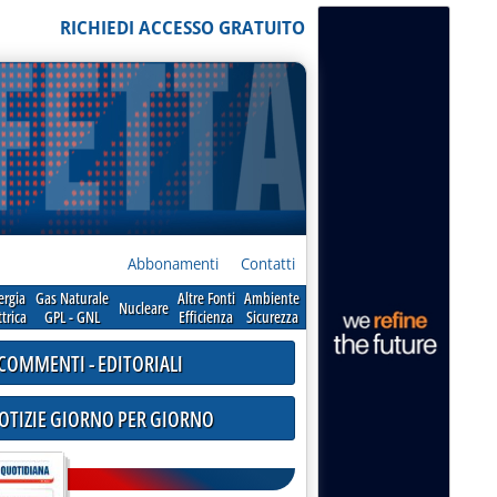
RICHIEDI ACCESSO GRATUITO
Abbonamenti
Contatti
ergia
Gas Naturale
Altre Fonti
Ambiente
Nucleare
ttrica
GPL - GNL
Efficienza
Sicurezza
COMMENTI - EDITORIALI
NOTIZIE GIORNO PER GIORNO