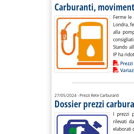
Carburanti, movimenti
Ferme le q
Londra, fe
alla pomp
consigliat
Stando all
IP ha ridot
Lista allegati PDF alla notiz
Prezzi
Variaz
27/05/2024
- Prezzi Rete Carburanti
Dossier prezzi carbura
I prezzi 
rilevati d
elaborati d