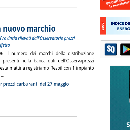
un nuovo marchio
. Sottotitolo: I prezzi praticati per compagnia, Regione
. Pubblicata martedì 28 maggio 2024 alle 15.26.
Provincia rilevati dall'Osservatorio prezzi
ffetta
6 il numero dei marchi della distribuzione
i presenti nella banca dati dell'Osservaprezzi
esta mattina registriamo Resoil con 1 impianto
Leggi tutta la notizia: 'Dossier carburanti, un nuovo marchio
...
ia
r prezzi carburanti del 27 maggio