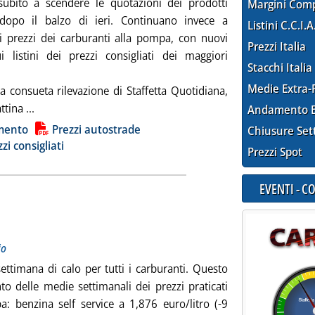
ubito a scendere le quotazioni dei prodotti
Margini Com
, dopo il balzo di ieri. Continuano invece a
Listini C.C.I.A
i prezzi dei carburanti alla pompa, con nuovi
Prezzi Italia
ui listini dei prezzi consigliati dei maggiori
Stacchi Italia
Medie Extra-
a consueta rilevazione di Staffetta Quotidiana,
Leggi tutta la notizia: 'Carburanti, nuovi ribassi'
tina ...
Andamento E
ia
mento
Prezzi autostrade
Chiusure Set
zi consigliati
Prezzi Spot
EVENTI - 
otitolo: Medie settimanali del periodo 22-28 maggio
licata mercoledì 29 maggio 2024 alle 15.25.
io
ettimana di calo per tutti i carburanti. Questo
to delle medie settimanali dei prezzi praticati
a: benzina self service a 1,876 euro/litro (-9