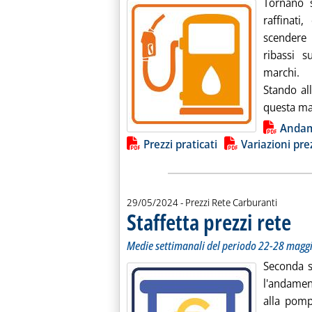
Tornano s
raffinati
scendere 
ribassi s
marchi.
Stando all
questa mat
Lista allegati PDF alla notiz
Anda
Prezzi praticati
Variazioni prez
29/05/2024
- Prezzi Rete Carburanti
Staffetta prezzi rete
. Sott
. Pubb
Medie settimanali del periodo 22-28 magg
Seconda s
l'andamen
alla pomp