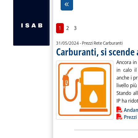
1
2
3
31/05/2024
- Prezzi Rete Carburanti
Carburanti, si scende
Ancora in 
in calo i
anche i pr
livello pi
Stando all
IP ha ridot
Lista allegati PDF alla notiz
Anda
Prezzi