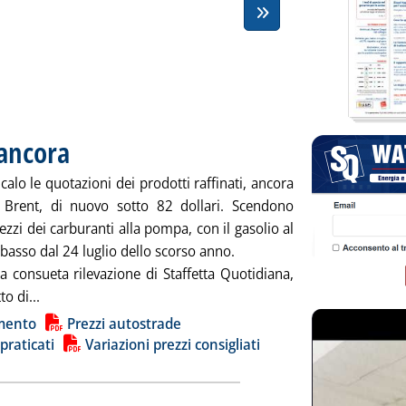
 ancora
. Pubblicata venerdì 31 maggio 2024 alle 8.40.
calo le quotazioni dei prodotti raffinati, ancora
l Brent, di nuovo sotto 82 dollari. Scendono
ezzi dei carburanti alla pompa, con il gasolio al
ù basso dal 24 luglio dello scorso anno.
a consueta rilevazione di Staffetta Quotidiana,
Leggi tutta la notizia: 'Carburanti, si scende ancora'
to di...
ia
mento
Prezzi autostrade
 praticati
Variazioni prezzi consigliati