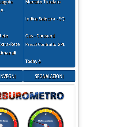
pagnie
Mercato Tutelato
.A.
Indice Selectra - SQ
Rete
Gas - Consumi
xtra-Rete
Prezzi Contratto GPL
timanali
Today@
CONVEGNI
SEGNALAZIONI