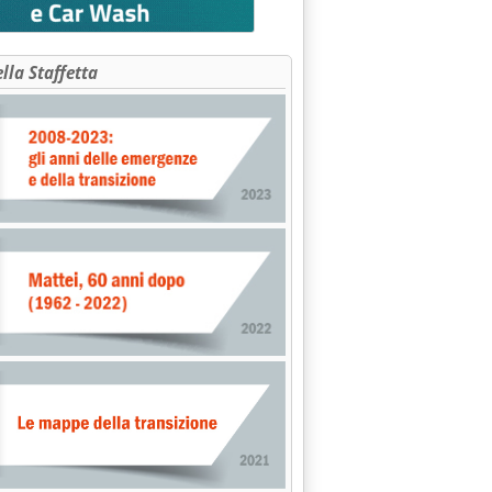
ella Staffetta
menti al ribasso'