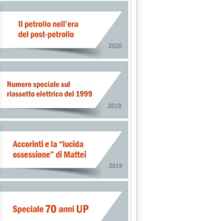
: 'Carburanti, gasolio al minimo dell'anno'