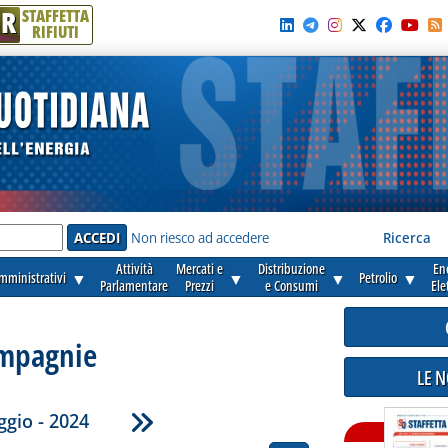
R
STAFFETTA
RIFIUTI
e'
Non riesco ad accedere
Ricerca
Attività
Mercati e
Distribuzione
En
amministrativi
▼
▼
▼
Petrolio
▼
Parlamentare
Prezzi
e Consumi
Ele
mpagnie
LE 
gio - 2024