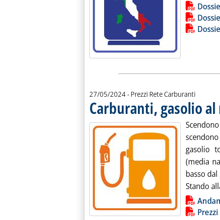
Lista allegati PDF alla notiz
Dossie
Dossie
Dossie
27/05/2024
- Prezzi Rete Carburanti
Carburanti, gasolio a
Scendono 
scendono 
gasolio t
(media naz
basso dal 
Stando all
Lista allegati PDF alla notiz
Anda
Prezzi