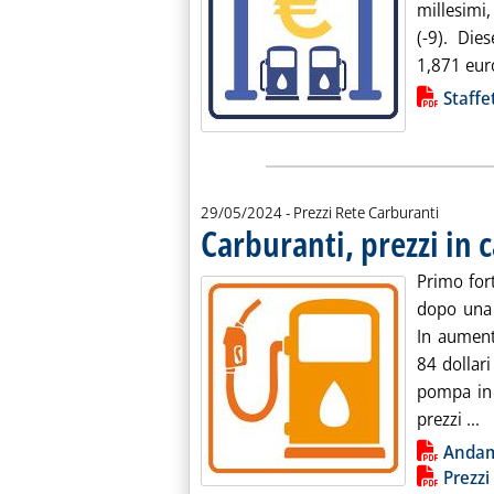
millesimi,
(-9). Die
1,871 euro/
Lista allegati PDF alla notiz
Staffe
29/05/2024
- Prezzi Rete Carburanti
Carburanti, prezzi in c
Primo fort
dopo una 
In aumento
84 dollari
pompa in l
Le
prezzi ...
Lista allegati PDF alla notiz
Anda
Prezzi