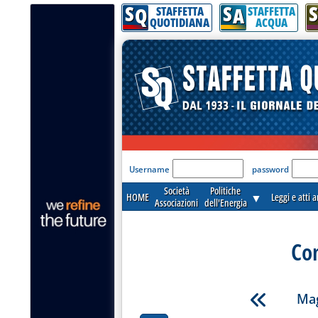
S
S
S
Q
A
STAFFETTA
STAFFETTA
QUOTIDIANA
ACQUA
'Modulo Login per acceder
Username
password
Società
Politiche
HOME
▼
Leggi e atti 
Associazioni
dell'Energia
Co
Mag