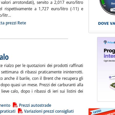
 valori arrotondati), servito a 2,017 euro/litro
sel rispettivamente a 1,727 euro/litro (-11) e
Leggi tutta la notizia: 'Staffetta prezzi rete'
litr...
ia
tta prezzi Rete
alo
. Pubblicata mercoledì 29 maggio 2024 alle 8.42.
e rialzo per le quotazioni dei prodotti raffinati
settimana di ribassi praticamente ininterrotti.
 anche il barile, con il Brent che recupera gli
 dopo quasi un mese. Prezzi dei carburanti alla
ieve calo, dopo i ribassi di ieri sui listini dei
ggi tutta la notizia: 'Carburanti, prezzi in calo'
ia
mento
Prezzi autostrade
 praticati
Variazioni prezzi consigliati