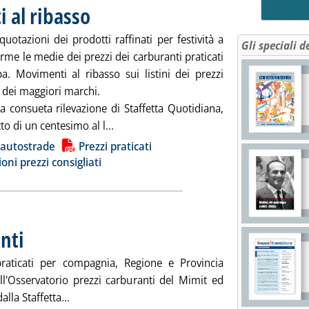
 al ribasso
. Pubblicata martedì 28 maggio 2024 alle 8.51.
uotazioni dei prodotti raffinati per festività a
Gli speciali d
rme le medie dei prezzi dei carburanti praticati
a. Movimenti al ribasso sui listini dei prezzi
i dei maggiori marchi.
a consueta rilevazione di Staffetta Quotidiana,
Leggi tutta la notizia: 'Carburanti, movi
to di un centesimo al l...
ia
 autostrade
Prezzi praticati
ioni prezzi consigliati
nti
. Pubblicata lunedì 27 maggio 2024 alle 12.20.
praticati per compagnia, Regione e Provincia
all'Osservatorio prezzi carburanti del Mimit ed
Leggi tutta la notizia: 'Dossier prezzi carburanti'
alla Staffetta...