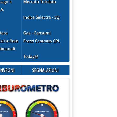
pagnie
Mercato Tutelato
.A.
Indice Selectra - SQ
Rete
Gas - Consumi
xtra-Rete
Prezzi Contratto GPL
timanali
Today@
CONVEGNI
SEGNALAZIONI