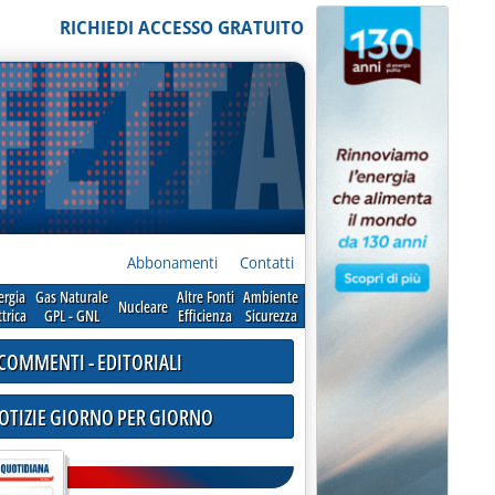
RICHIEDI ACCESSO GRATUITO
Abbonamenti
Contatti
ergia
Gas Naturale
Altre Fonti
Ambiente
Nucleare
ttrica
GPL - GNL
Efficienza
Sicurezza
COMMENTI - EDITORIALI
NOTIZIE GIORNO PER GIORNO