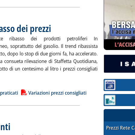
asso dei prezzi
. Pubblicata giovedì 29 febbraio 2024 alle 9.46.
nte ribasso dei prodotti petroliferi In
L’ACCIS
eo, soprattutto del gasolio. Il trend ribassista
to, dopo lo stop di due giorni fa, ha accelerato.
a consueta rilevazione di Staffetta Quotidiana,
otto di un centesimo al litro i prezzi consigliati
tta la notizia: 'Carburanti, nuovo ribasso dei prezzi'
Sezione:
ia
 praticati
Variazioni prezzi consigliati
Sezione: quotaz
nti
. Sottotitolo: I prezzi praticati per compagnia, Regione e Provincia rilevati dall'Osserva
. Pubblicata mercoledì 28 febbraio 2024 alle 17.54.
STAFFETTA PRE
Prezzi Rete 