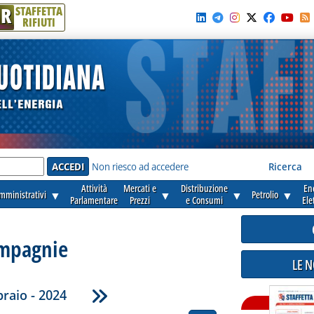
R
STAFFETTA
RIFIUTI
e'
Non riesco ad accedere
Ricerca
Attività
Mercati e
Distribuzione
En
amministrativi
▼
▼
▼
Petrolio
▼
Parlamentare
Prezzi
e Consumi
Ele
mpagnie
LE 
raio - 2024