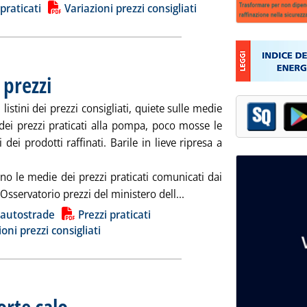
 praticati
Variazioni prezzi consigliati
 prezzi
. Pubblicata martedì 27 febbraio 2024 alle 8.36.
 listini dei prezzi consigliati, quiete sulle medie
 dei prezzi praticati alla pompa, poco mosse le
 dei prodotti raffinati. Barile in lieve ripresa a
no le medie dei prezzi praticati comunicati dai
Leggi tutta la notizia: 'C
l'Osservatorio prezzi del ministero dell...
ia
 autostrade
Prezzi praticati
ioni prezzi consigliati
orte calo
. Pubblicata lunedì 26 febbraio 2024 alle 8.42.