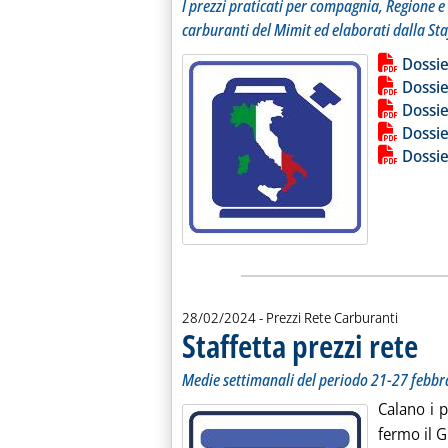
I prezzi praticati per compagnia, Regione e 
carburanti del Mimit ed elaborati dalla Sta
Lista allegati PDF alla notiz
Leggi tutt
Dossie
Dossie
Dossie
Dossie
Dossie
28/02/2024
- Prezzi Rete Carburanti
Staffetta prezzi rete
. Sott
. Pubb
Medie settimanali del periodo 21-27 febbr
Calano i p
fermo il 