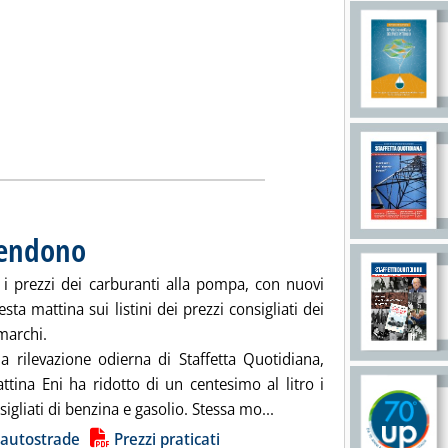
scendono
. Pubblicata venerdì 23 febbraio 2024 alle 8.39.
i prezzi dei carburanti alla pompa, con nuovi
esta mattina sui listini dei prezzi consigliati dei
marchi.
la rilevazione odierna di Staffetta Quotidiana,
ttina Eni ha ridotto di un centesimo al litro i
Leggi tutta la notizia: '
sigliati di benzina e gasolio. Stessa mo...
ia
 autostrade
Prezzi praticati