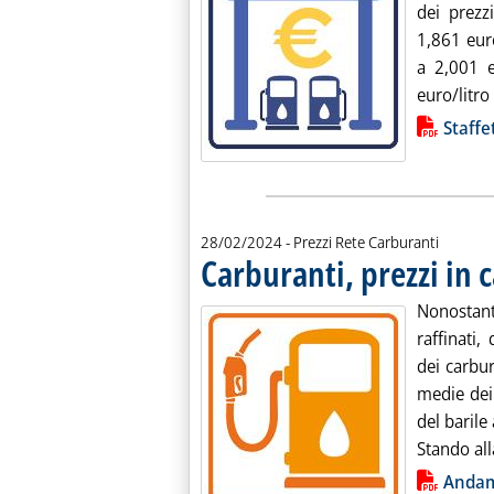
dei prezz
1,861 euro
a 2,001 e
euro/litro (
Lista allegati PDF alla notiz
Staffe
28/02/2024
- Prezzi Rete Carburanti
Carburanti, prezzi in c
Nonostant
raffinati
dei carbura
medie dei 
del barile 
Stando all
Lista allegati PDF alla notiz
Anda