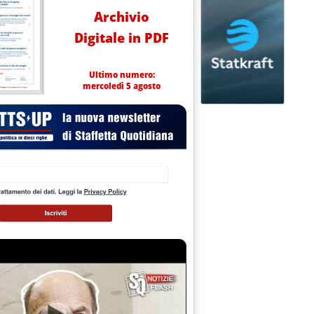
Archivio
Digitale in PDF
Ultimo numero:
mercoledì 5 agosto
torio prezzi carburanti del Mimit ed elaborati dalla Staffetta