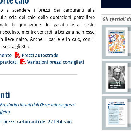
no a scendere i prezzi dei carburanti alla
lla scia del calo delle quotazioni petrolifere
Gli speciali d
onali: la quotazione del gasolio è al sesto
onsecutivo, mentre venerdì la benzina ha messo
 lieve rialzo. Anche il barile è in calo, con il
Leggi tutta la notizia: 'Carburanti, prezzi in for
 sopra gli 80 d...
ia
mento
Prezzi autostrade
 praticati
Variazioni prezzi consigliati
nti
. Sottotitolo: I prezzi praticati per compagnia, Regione e Provincia rilevati dall'Osserva
. Pubblicata venerdì 23 febbraio 2024 alle 12.56.
Provincia rilevati dall'Osservatorio prezzi
ffetta
ia
a la notizia: 'Dossier prezzi carburanti'
r prezzi carburanti del 22 febbraio