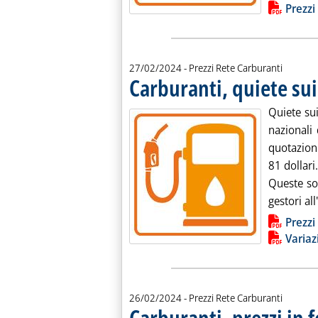
Prezzi
27/02/2024
- Prezzi Rete Carburanti
Carburanti, quiete sui
Quiete sui
nazionali
quotazioni
81 dollari.
Queste so
gestori al
Lista allegati PDF alla notiz
Prezzi
Variaz
26/02/2024
- Prezzi Rete Carburanti
Carburanti, prezzi in f