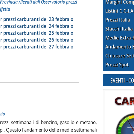
Provincia rilevati dall'Osservatorio prezzi
Margini Com
ffetta
Listini C.C.I.A
ia
a la notizia: 'Dossier prezzi carburanti'
r prezzi carburanti del 23 febbraio
Prezzi Italia
r prezzi carburanti del 24 febbraio
Stacchi Italia
r prezzi carburanti del 25 febbraio
Medie Extra-
r prezzi carburanti del 26 febbraio
r prezzi carburanti del 27 febbraio
Andamento E
Chiusure Set
Prezzi Spot
EVENTI - 
otitolo: Medie settimanali del periodo 21-27 febbraio
licata mercoledì 28 febbraio 2024 alle 14.19.
aio
rezzi settimanali di benzina, gasolio e metano,
Gpl. Questo l'andamento delle medie settimanali