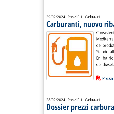
29/02/2024
- Prezzi Rete Carburanti
Carburanti, nuovo rib
Consiste
Mediterran
del prodot
Stando all
Eni ha rid
del diesel.
Leggi tu
...
Lista allegati PDF alla notiz
Prezzi
28/02/2024
- Prezzi Rete Carburanti
Dossier prezzi carbura