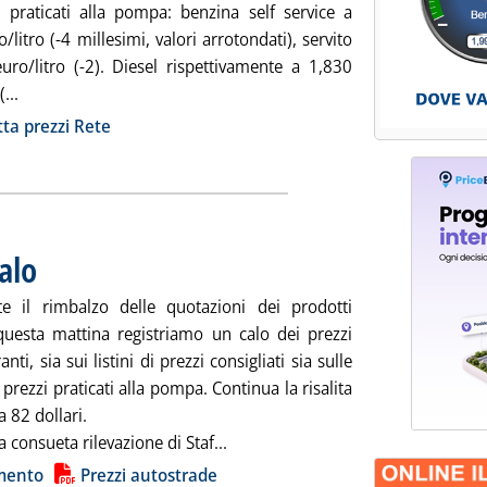
i praticati alla pompa: benzina self service a
/litro (-4 millesimi, valori arrotondati), servito
uro/litro (-2). Diesel rispettivamente a 1,830
Leggi tutta la notizia: 'Staffetta prezzi rete'
...
ia
tta prezzi Rete
alo
. Pubblicata mercoledì 28 febbraio 2024 alle 8.37.
e il rimbalzo delle quotazioni dei prodotti
, questa mattina registriamo un calo dei prezzi
nti, sia sui listini di prezzi consigliati sia sulle
prezzi praticati alla pompa. Continua la risalita
a 82 dollari.
Leggi tutta la notizia: 'Carburanti,
a consueta rilevazione di Staf...
ia
mento
Prezzi autostrade