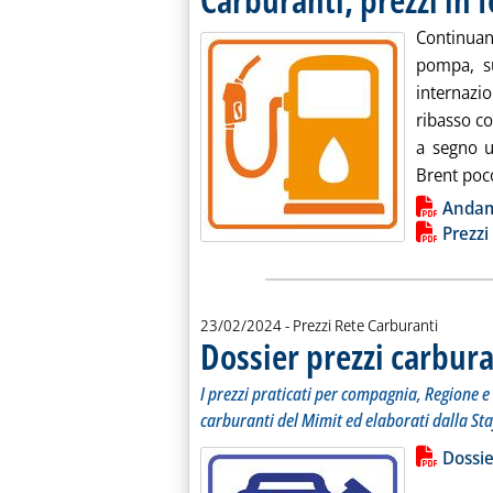
Continua
pompa, su
internazi
ribasso c
a segno un
Brent poco
Lista allegati PDF alla notiz
Anda
Prezzi
23/02/2024
- Prezzi Rete Carburanti
Dossier prezzi carbura
I prezzi praticati per compagnia, Regione e 
carburanti del Mimit ed elaborati dalla Sta
Lista allegati PDF alla notiz
Leggi tutt
Dossie