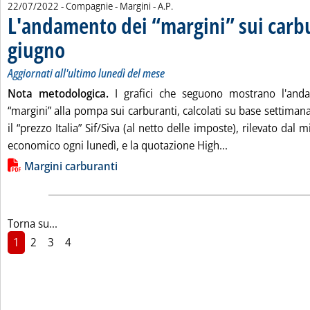
di:
22/07/2022
- Compagnie - Margini -
A.P.
L'andamento dei “margini” sui carbu
giugno
. Sottotitolo: Aggiornati all'ultimo lunedì del mese
. Pubblicata venerdì 22 luglio 2022 alle 12.33.
Aggiornati all'ultimo lunedì del mese
Nota metodologica.
I grafici che seguono mostrano l'and
“margini” alla pompa sui carburanti, calcolati su base settiman
il “prezzo Italia” Sif/Siva (al netto delle imposte), rilevato dal 
Leggi tutta la no
economico ogni lunedì, e la quotazione High...
Lista allegati PDF alla notizia
Margini carburanti
Torna su...
1
2
3
4