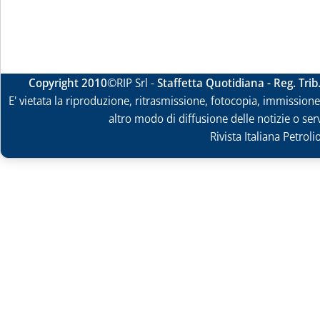
Copyright 2010
©RIP Srl -
Staffetta Quotidiana - Reg. Tri
E' vietata la riproduzione, ritrasmissione, fotocopia, immissione 
altro modo di diffusione delle notizie o ser
Rivista Italiana Petrol