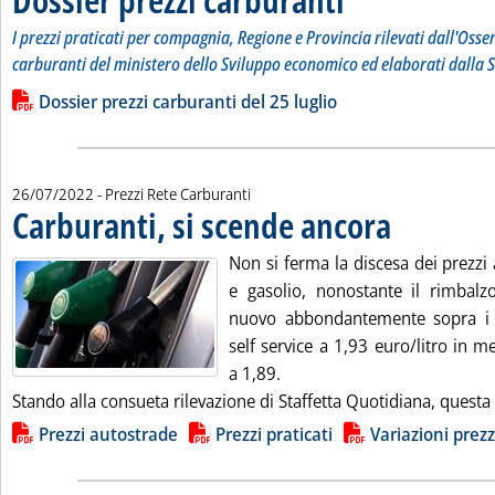
I prezzi praticati per compagnia, Regione e Provincia rilevati dall'Osse
carburanti del ministero dello Sviluppo economico ed elaborati dalla S
Leggi tutta la notizia: 'Dossier prezzi carburanti'
Lista allegati PDF alla notizia
Dossier prezzi carburanti del 25 luglio
26/07/2022
- Prezzi Rete Carburanti
Carburanti, si scende ancora
. Pubblicata martedì
Non si ferma la discesa dei prezzi
e gasolio, nonostante il rimbalzo
nuovo abbondantemente sopra i 1
self service a 1,93 euro/litro in m
a 1,89.
Stando alla consueta rilevazione di Staffetta Quotidiana, questa 
Lista allegati PDF alla notizia
Prezzi autostrade
Prezzi praticati
Variazioni prezz