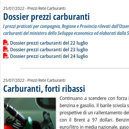
25/07/2022
- Prezzi Rete Carburanti
Dossier prezzi carburanti
. Sottotitolo: I prezzi prati
. Pubblicata lunedì 25 luglio
I prezzi praticati per compagnia, Regione e Provincia rilevati dall'Osse
carburanti del ministero dello Sviluppo economico ed elaborati dalla S
Leggi tutta la notizia: 'Dossier prezzi carburanti'
Lista allegati PDF alla notizia
Dossier prezzi carburanti del 22 luglio
Dossier prezzi carburanti del 23 luglio
Dossier prezzi carburanti del 24 luglio
25/07/2022
- Prezzi Rete Carburanti
Carburanti, forti ribassi
. Pubblicata lunedì 25 luglio 202
Continuano a scendere con forza i
benzina e gasolio. Il barile scivola 
prospettive di un rallentamento de
con il Brent a 97 dollari. Benzin
euro/litro in media nazionale, gaso