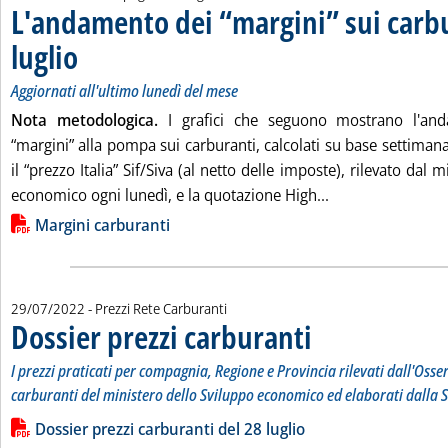
L'andamento dei “margini” sui carbu
luglio
. Sottotitolo: Aggiornati all'ultimo lunedì del mese
. Pubblicata venerdì 29 luglio 2022 alle 11.27.
Aggiornati all'ultimo lunedì del mese
Nota metodologica.
I grafici che seguono mostrano l'and
“margini” alla pompa sui carburanti, calcolati su base settiman
il “prezzo Italia” Sif/Siva (al netto delle imposte), rilevato dal 
Leggi tutta la no
economico ogni lunedì, e la quotazione High...
Lista allegati PDF alla notizia
Margini carburanti
29/07/2022
- Prezzi Rete Carburanti
Dossier prezzi carburanti
. Sottotitolo: I prezzi prati
. Pubblicata venerdì 29 lugli
I prezzi praticati per compagnia, Regione e Provincia rilevati dall'Osse
carburanti del ministero dello Sviluppo economico ed elaborati dalla S
Leggi tutta la notizia: 'Dossier prezzi carburanti'
Lista allegati PDF alla notizia
Dossier prezzi carburanti del 28 luglio