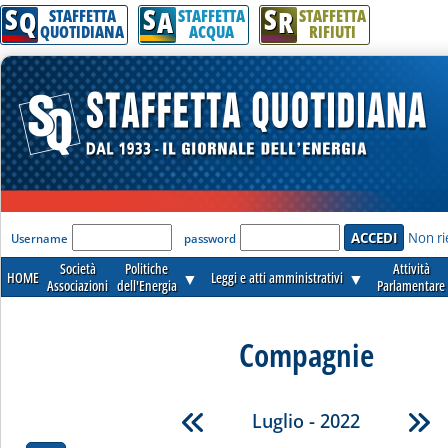
S
S
S
Q
A
R
STAFFETTA
STAFFETTA
STAFFETTA
QUOTIDIANA
ACQUA
RIFIUTI
'Modulo Login per accedere'
Non ri
Username
password
Società
Politiche
Attività
HOME
▼
Leggi e atti amministrativi
▼
Associazioni
dell'Energia
Parlamentare
Compagnie
Luglio - 2022