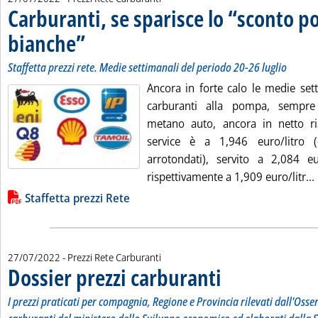
Carburanti, se sparisce lo “sconto 
bianche”
. Sottotitolo: Staffetta prezzi rete. Medie settimanali del periodo 20-2
. Pubblicata mercoledì 27 luglio 2022 alle 14.39.
Staffetta prezzi rete. Medie settimanali del periodo 20-26 luglio
Ancora in forte calo le medie sett
carburanti alla pompa, sempre
metano auto, ancora in netto ri
service è a 1,946 euro/litro (-
arrotondati), servito a 2,084 eur
rispettivamente a 1,909 euro/litr...
Lista allegati PDF alla notizia
Staffetta prezzi Rete
27/07/2022
- Prezzi Rete Carburanti
Dossier prezzi carburanti
. Sottotitolo: I prezzi prati
. Pubblicata mercoledì 27 lug
I prezzi praticati per compagnia, Regione e Provincia rilevati dall'Osse