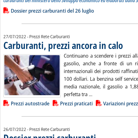
carburanti del ministero dello Sviluppo economico ed elaborati dalla S
Leggi tutta la notizia: 'Dossier prezzi carburanti'
Lista allegati PDF alla notizia
Dossier prezzi carburanti del 26 luglio
27/07/2022
- Prezzi Rete Carburanti
Carburanti, prezzi ancora in calo
. Pubblica
Continuano a scendere i prezzi al
gasolio, anche a fronte di un ri
internazionali dei prodotti raffinati
100 dollari. La benzina self service
media nazionale, il gasolio a 1,8
Leggi tutta la notizia
perfetta tra ...
Lista allegati PDF alla notizia
Prezzi autostrade
Prezzi praticati
Variazioni prezz
26/07/2022
- Prezzi Rete Carburanti
Dossier prezzi carburanti
. Sottotitolo: I prezzi prati
. Pubblicata martedì 26 lugli