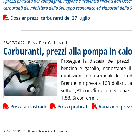
I prezzi praticati per compagnia, Regione e Provincia rilevati dall'Osse
carburanti del ministero dello Sviluppo economico ed elaborati dalla S
Leggi tutta la notizia: 'Dossier prezzi carburanti'
Lista allegati PDF alla notizia
Dossier prezzi carburanti del 27 luglio
28/07/2022
- Prezzi Rete Carburanti
Carburanti, prezzi alla pompa in cal
Prosegue la discesa dei prezz
benzina e gasolio, nonostante il
quotazioni internazionali dei prodo
Brent è in ripresa a 103 dollari. La
sotto 1,91 euro/litro in media nazio
Leggi tutta la no
1,88. Si conferm...
Lista allegati PDF alla notizia
Prezzi autostrade
Prezzi praticati
Variazioni prezz
27/07/2022
- Prezzi Rete Carburanti