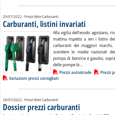
29/07/2022
- Prezzi Rete Carburanti
Carburanti, listini invariati
. Pubblicata venerdì 29 
Alla vigilia dell'esodo agostano, ri
mattina rispetto a ieri i listini de
carburanti dei maggiori marchi,
scendere le medie nazionali dei 
pompa di benzina e gasolio, soprat
Leggi tutta la noti
delle pompe bi...
Lista allegati PDF alla notizia
Prezzi autostrade
Prezzi p
Variazioni prezzi consigliati
28/07/2022
- Prezzi Rete Carburanti
Dossier prezzi carburanti
. Sottotitolo: I prezzi prati
. Pubblicata giovedì 28 lugli