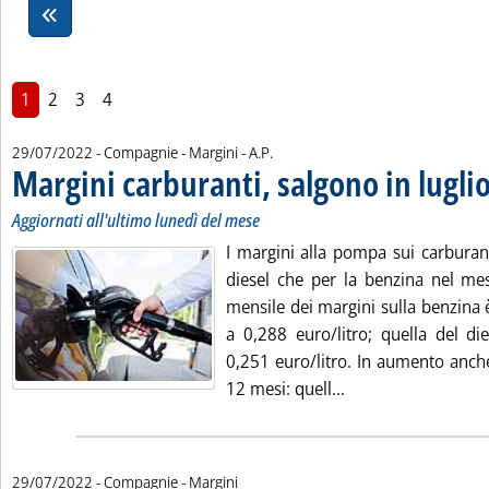
1
2
3
4
di:
29/07/2022
- Compagnie - Margini -
A.P.
Margini carburanti, salgono in lugli
Aggiornati all'ultimo lunedì del mese
I margini alla pompa sui carburanti
diesel che per la benzina nel mes
mensile dei margini sulla benzina è
a 0,288 euro/litro; quella del di
0,251 euro/litro. In aumento anche
Leggi tutta la noti
12 mesi: quell...
29/07/2022
- Compagnie - Margini