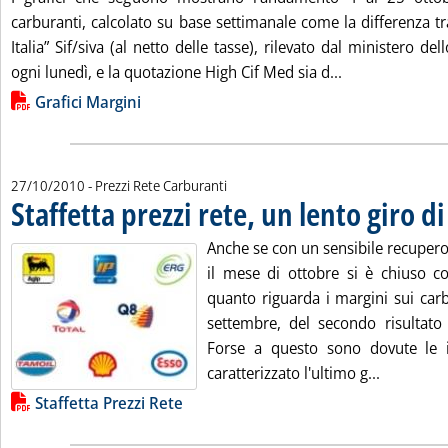
carburanti, calcolato su base settimanale come la differenza tr
Italia” Sif/siva (al netto delle tasse), rilevato dal ministero d
Leggi tutta la 
ogni lunedì, e la quotazione High Cif Med sia d...
Lista allegati PDF alla notizia
Grafici Margini
27/10/2010
- Prezzi Rete Carburanti
Staffetta prezzi rete, un lento giro di
Anche se con un sensibile recupero
il mese di ottobre si è chiuso 
quanto riguarda i margini sui carb
settembre, del secondo risultato 
Forse a questo sono dovute le 
Leggi tutt
caratterizzato l'ultimo g...
Lista allegati PDF alla notizia
Staffetta Prezzi Rete