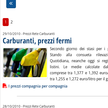
1
2
29/10/2010
- Prezzi Rete Carburanti
Carburanti, prezzi fermi
. Pubblicata venerdì 29 ottobre
Secondo giorno dei stasi per i p
Stando alla consueta rilevazi
Quotidiana, neanche oggi si reg
listini. Le medie calcolate dal
comprese tra 1,377 e 1,392 euro/l
tra 1,255 e 1,272 euro/litro per il ga
Lista allegati PDF alla notizia
I prezzi compagnia per compagnia
28/10/2010
- Prezzi Rete Carburanti