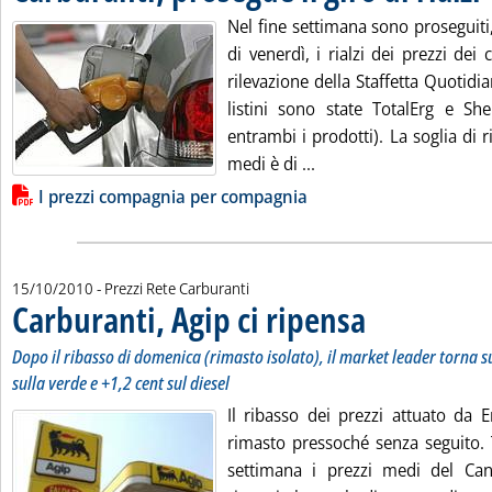
. Pubblicata lunedì 18 ottobre 2010 alle 8.56.
Nel fine settimana sono proseguiti
di venerdì, i rialzi dei prezzi dei 
rilevazione della Staffetta Quotid
listini sono state TotalErg e She
entrambi i prodotti). La soglia di r
Leggi tutta la notizia: '
medi è di ...
Lista allegati PDF alla notizia
I prezzi compagnia per compagnia
15/10/2010
- Prezzi Rete Carburanti
Carburanti, Agip ci ripensa
. Sottotitolo: Dopo il ribasso di domenica (rimasto isolato), il market leader torna sui propri
. Pubblicata venerdì 15 ottobre 2010 alle 8.50.
Dopo il ribasso di domenica (rimasto isolato), il market leader torna su
sulla verde e +1,2 cent sul diesel
Il ribasso dei prezzi attuato da 
rimasto pressoché senza seguito. 
settimana i prezzi medi del C