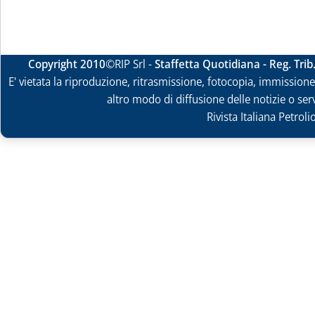
Copyright 2010
©RIP Srl -
Staffetta Quotidiana - Reg. Tri
E' vietata la riproduzione, ritrasmissione, fotocopia, immissione 
altro modo di diffusione delle notizie o ser
Rivista Italiana Petrol