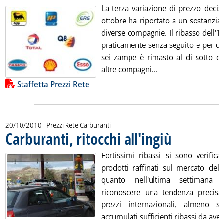
La terza variazione di prezzo dec
ottobre ha riportato a un sostanzi
diverse compagnie. Il ribasso dell
praticamente senza seguito e per q
sei zampe è rimasto al di sotto d
Leggi tutta la not
altre compagni...
Lista allegati PDF alla notizia
Staffetta Prezzi Rete
20/10/2010
- Prezzi Rete Carburanti
Carburanti, ritocchi all'ingiù
. Pubblicata mercoledì 20 ottobre 2010 alle 9.3.
Fortissimi ribassi si sono verific
prodotti raffinati sul mercato de
quanto nell'ultima settimana
riconoscere una tendenza precis
prezzi internazionali, almeno
accumulati sufficienti ribassi da ave