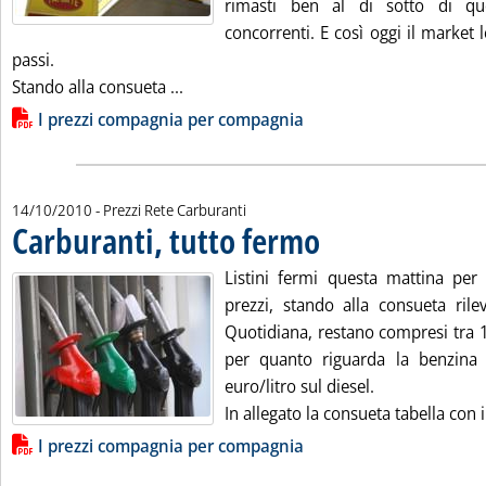
rimasti ben al di sotto di qu
concorrenti. E così oggi il market 
passi.
Leggi tutta la notizia: 'Carburanti, Agip 
Stando alla consueta ...
Lista allegati PDF alla notizia
I prezzi compagnia per compagnia
14/10/2010
- Prezzi Rete Carburanti
Carburanti, tutto fermo
. Pubblicata giovedì 14 ottobre 
Listini fermi questa mattina per 
prezzi, stando alla consueta rilev
Quotidiana, restano compresi tra 1
per quanto riguarda la benzina
euro/litro sul diesel.
In allegato la consueta tabella con 
Lista allegati PDF alla notizia
I prezzi compagnia per compagnia