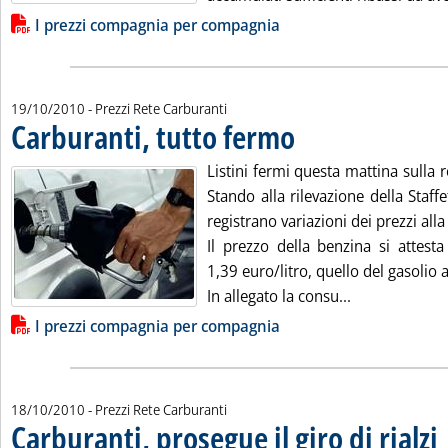
Lista allegati PDF alla notizia
I prezzi compagnia per compagnia
19/10/2010
- Prezzi Rete Carburanti
Carburanti, tutto fermo
. Pubblicata martedì 19 ottobre 2010 alle 8.57.
Listini fermi questa mattina sulla r
Stando alla rilevazione della Staff
registrano variazioni dei prezzi al
Il prezzo della benzina si attest
1,39 euro/litro, quello del gasolio a
Leggi tutta la
In allegato la consu...
Lista allegati PDF alla notizia
I prezzi compagnia per compagnia
18/10/2010
- Prezzi Rete Carburanti
Carburanti, prosegue il giro di rialzi