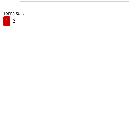
Torna su...
1
2