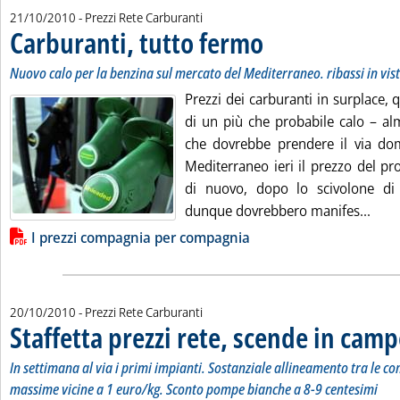
21/10/2010
- Prezzi Rete Carburanti
Carburanti, tutto fermo
. Sottotitolo: Nuovo calo per la
. Pubblicata giovedì 21 ottobre 
Nuovo calo per la benzina sul mercato del Mediterraneo. ribassi in vi
Prezzi dei carburanti in surplace, q
di un più che probabile calo – al
che dovrebbe prendere il via do
Mediterraneo ieri il prezzo del pr
di nuovo, dopo lo scivolone d
Legg
dunque dovrebbero manifes...
Lista allegati PDF alla notizia
I prezzi compagnia per compagnia
20/10/2010
- Prezzi Rete Carburanti
Staffetta prezzi rete, scende in camp
In settimana al via i primi impianti. Sostanziale allineamento tra le 
massime vicine a 1 euro/kg. Sconto pompe bianche a 8-9 centesimi