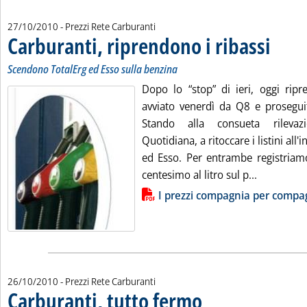
27/10/2010
- Prezzi Rete Carburanti
Carburanti, riprendono i ribassi
. Sottotito
. Pubblicat
Scendono TotalErg ed Esso sulla benzina
Dopo lo “stop” di ieri, oggi ripre
avviato venerdì da Q8 e prosegu
Stando alla consueta rilevazi
Quotidiana, a ritoccare i listini all
ed Esso. Per entrambe registriam
Leggi tutta
centesimo al litro sul p...
Lista allegati PDF alla notizia
I prezzi compagnia per compa
26/10/2010
- Prezzi Rete Carburanti
Carburanti, tutto fermo
. Pubblicata martedì 26 ottobre 