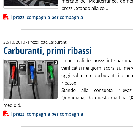
mercato del Mediterraneo, domeni
Leggi tutta 
prezzi. Stando alla co...
Lista allegati PDF alla notizia
I prezzi compagnia per compagnia
22/10/2010
- Prezzi Rete Carburanti
Carburanti, primi ribassi
. Pubblicata venerdì 22 ottob
Dopo i cali dei prezzi internazional
verificatisi nei giorni scorsi sul m
oggi sulla rete carburanti italian
ribasso.
Stando alla consueta rilevazi
Quotidiana, da questa mattina Q8
Leggi tutta la notizia: 'Carburanti, primi ribassi'
medio d...
Lista allegati PDF alla notizia
I prezzi compagnia per compagnia