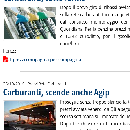
Dopo il breve giro di ribassi avvi
sulla rete carburanti torna la quie
dal consueto monitoraggio dei p
Quotidiana. Per la benzina prezzi 
e 1,392 euro/litro, per il gaso
euro/litro.
Leggi tutta la notizia: 'Carburanti, tutto fermo'
I prezz...
Lista allegati PDF alla notizia
I prezzi compagnia per compagnia
25/10/2010
- Prezzi Rete Carburanti
Carburanti, scende anche Agip
. Pubblicata lu
Prosegue senza troppo slancio la t
prezzi avviata venerdì da Q8 a seguit
scorsa settimana sul mercato del 
Dopo tre chiusure di fila in riba