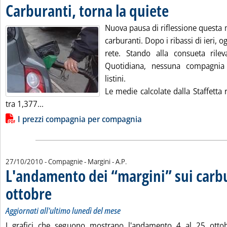
Carburanti, torna la quiete
. Pubblicata giovedì 28 
Nuova pausa di riflessione questa m
carburanti. Dopo i ribassi di ieri, o
rete. Stando alla consueta rileva
Quotidiana, nessuna compagni
listini.
Le medie calcolate dalla Staffetta
Leggi tutta la notizia: 'Carburanti, torna la quiete'
tra 1,377...
Lista allegati PDF alla notizia
I prezzi compagnia per compagnia
di:
27/10/2010
- Compagnie - Margini -
A.P.
L'andamento dei “margini” sui carbu
ottobre
. Sottotitolo: Aggiornati all'ultimo lunedì del mese
. Pubblicata mercoledì 27 ottobre 2010 alle 14.56.
Aggiornati all'ultimo lunedì del mese
I grafici che seguono mostrano l'andamento 4 al 25 ottob