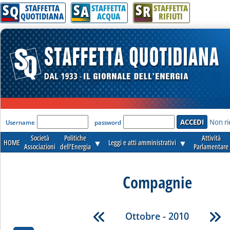
S
S
S
Q
A
R
STAFFETTA
STAFFETTA
STAFFETTA
QUOTIDIANA
ACQUA
RIFIUTI
'Modulo Login per accedere'
Non ri
Username
password
Società
Politiche
Attività
HOME
▼
Leggi e atti amministrativi
▼
Associazioni
dell'Energia
Parlamentare
Compagnie
Ottobre - 2010