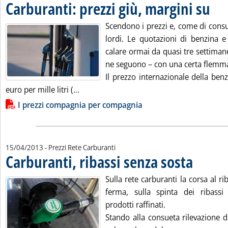
Carburanti: prezzi giù, margini su
. Pubbl
Scendono i prezzi e, come di consu
lordi. Le quotazioni di benzina e
calare ormai da quasi tre settiman
ne seguono – con una certa flemm
Il prezzo internazionale della ben
Leggi tutta la notizia: 'Carburanti: prezzi
euro per mille litri (...
Lista allegati PDF alla notizia
I prezzi compagnia per compagnia
15/04/2013
- Prezzi Rete Carburanti
Carburanti, ribassi senza sosta
. Pubblicata lu
Sulla rete carburanti la corsa al ri
ferma, sulla spinta dei ribassi
prodotti raffinati.
Stando alla consueta rilevazione d