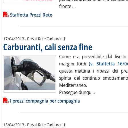
Leggi tutta la notizia: 'St
fronte ...
Lista allegati PDF alla notizia
Staffetta Prezzi Rete
17/04/2013
- Prezzi Rete Carburanti
Carburanti, cali senza fine
. Pubblicata mercoledì 17 
Come era prevedibile dal livello 
margini lordi
(v. Staffetta 16/0
questa mattina i ribassi dei pre
spinta del continuo smottamento
Mediterraneo.
Leggi tutta la no
Prosegue dunqu...
Lista allegati PDF alla notizia
I prezzi compagnia per compagnia
16/04/2013
- Prezzi Rete Carburanti