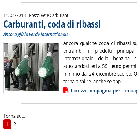
11/04/2013
- Prezzi Rete Carburanti
Carburanti, coda di ribassi
. Sottotitolo: Ancora giù 
. Pubblicata giovedì 11 a
Ancora giù la verde internazionale
Ancora qualche coda di ribassi su
entrambi i prodotti principa
internazionale della benzina 
attestandosi ieri a 551 euro per mill
minimo dal 24 dicembre scorso. Qu
Leggi 
torna a salire, anche se app...
Lista allegati PDF alla notizia
I prezzi compagnia per compa
Torna su...
1
2