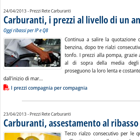
24/04/2013
- Prezzi Rete Carburanti
Carburanti, i prezzi al livello di un a
Oggi ribassi per IP e Q8
Continua a salire la quotazione d
benzina, dopo tre rialzi consecutivi
tonfo. I prezzi alla pompa, grazie
al di sopra della media degli
proseguono la loro lenta e costante
Leggi tutta la notizia: 'Carburanti, i prezzi a
dall'inizio di mar...
Lista allegati PDF alla notizia
I prezzi compagnia per compagnia
23/04/2013
- Prezzi Rete Carburanti
Carburanti, assestamento al ribasso
.
Terzo rialzo consecutivo per le q