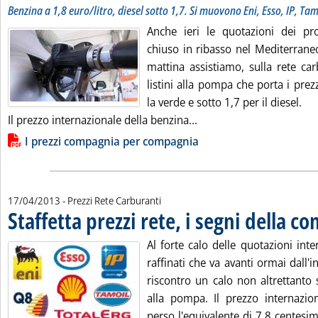
Benzina a 1,8 euro/litro, diesel sotto 1,7. Si muovono Eni, Esso, IP, Tam
Anche ieri le quotazioni dei pro
chiuso in ribasso nel Mediterrane
mattina assistiamo, sulla rete car
listini alla pompa che porta i pre
la verde e sotto 1,7 per il diesel.
Leggi tutta la notizia: 
Il prezzo internazionale della benzina...
Lista allegati PDF alla notizia
I prezzi compagnia per compagnia
17/04/2013
- Prezzi Rete Carburanti
Staffetta prezzi rete, i segni della c
Al forte calo delle quotazioni inte
raffinati che va avanti ormai dall'i
riscontro un calo non altrettanto s
alla pompa. Il prezzo internazio
perso l'equivalente di 7,8 centesimi