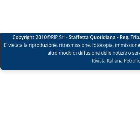
Copyright 2010
©RIP Srl -
Staffetta Quotidiana - Reg. Tri
E' vietata la riproduzione, ritrasmissione, fotocopia, immissione 
altro modo di diffusione delle notizie o ser
Rivista Italiana Petrol