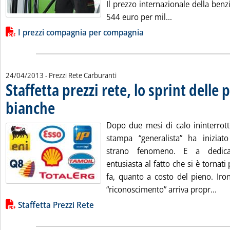
Il prezzo internazionale della benzi
Leggi tutta la n
544 euro per mil...
Lista allegati PDF alla notizia
I prezzi compagnia per compagnia
24/04/2013
- Prezzi Rete Carburanti
Staffetta prezzi rete, lo sprint delle
bianche
. Pubblicata mercoledì 24 aprile 2013 alle 14.54.
Dopo due mesi di calo ininterrott
stampa “generalista” ha iniziat
strano fenomeno. E a dedicar
entusiasta al fatto che si è torna
fa, quanto a costo del pieno. Iron
Leg
“riconoscimento” arriva propr...
Lista allegati PDF alla notizia
Staffetta Prezzi Rete