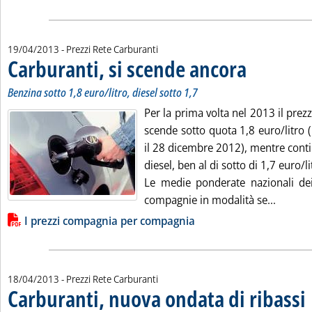
19/04/2013
- Prezzi Rete Carburanti
Carburanti, si scende ancora
. Sottotitolo: Benzin
. Pubblicata venerdì
Benzina sotto 1,8 euro/litro, diesel sotto 1,7
Per la prima volta nel 2013 il pre
scende sotto quota 1,8 euro/litro (l
il 28 dicembre 2012), mentre contin
diesel, ben al di sotto di 1,7 euro/li
Le medie ponderate nazionali dei 
Leggi t
compagnie in modalità se...
Lista allegati PDF alla notizia
I prezzi compagnia per compagnia
18/04/2013
- Prezzi Rete Carburanti
Carburanti, nuova ondata di ribassi
. 
. 