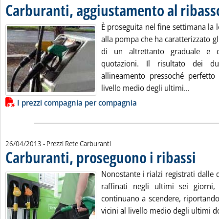
Carburanti, aggiustamento al ribass
È proseguita nel fine settimana la l
alla pompa che ha caratterizzato gli
di un altrettanto graduale e c
quotazioni. Il risultato dei
allineamento pressoché perfetto 
Leggi tu
livello medio degli ultimi...
Lista allegati PDF alla notizia
I prezzi compagnia per compagnia
26/04/2013
- Prezzi Rete Carburanti
Carburanti, proseguono i ribassi
. Pubblica
Nonostante i rialzi registrati dalle
raffinati negli ultimi sei giorni
continuano a scendere, riportando
vicini al livello medio degli ultimi 