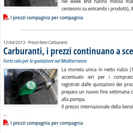
nel week end hanno messo mano 
centesimi su entrambi i prodotti), I
Lista allegati PDF alla notizia
I prezzi compagnia per compagnia
12/04/2013
- Prezzi Rete Carburanti
Carburanti, i prezzi continuano a sc
Forte calo per le quotazioni nel Mediterraneo
La moneta unica in netto rialzo (
accentuato ieri per i comprato
registrati dalle quotazioni dei prodo
prepara un nuovo fine settimana di
alla pompa.
Il prezzo internazionale della benzi
Leggi tutta la notizia: 'Carburanti, i prezzi continuano a sc
...
Lista allegati PDF alla notizia
I prezzi compagnia per compagnia