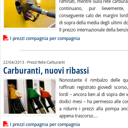
raffinati, mentre sulla rete carbura
continuano, pur lievemente
conseguente calo dei margini lord
di sopra della media degli ultimi d
Il prezzo internazionale della benzin
Lista allegati PDF alla notizia
I prezzi compagnia per compagnia
22/04/2013
- Prezzi Rete Carburanti
Carburanti, nuovi ribassi
. Pubblicata lunedì 22 aprile
Nonostante il rimbalzo delle qu
raffinati registrato giovedì scorso,
lordi – ancora ben al di sopra dei v
dodici mesi – ha permesso alle co
a ridurre i prezzi alla pompa anc
Leggi tutta la 
appena trascorso....
Lista allegati PDF alla notizia
I prezzi compagnia per compagnia