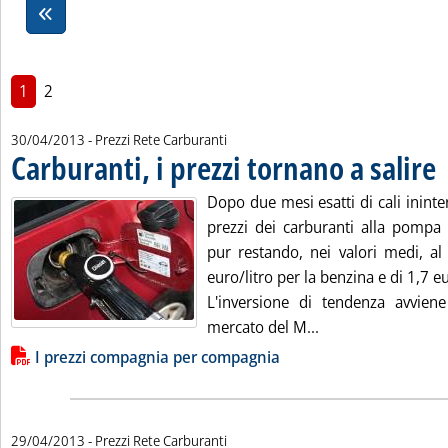
1
2
30/04/2013
- Prezzi Rete Carburanti
Carburanti, i prezzi tornano a salire
. 
Dopo due mesi esatti di cali ininter
prezzi dei carburanti alla pompa 
pur restando, nei valori medi, al
euro/litro per la benzina e di 1,7 eur
L'inversione di tendenza avvien
Leggi tutta la noti
mercato del M...
Lista allegati PDF alla notizia
I prezzi compagnia per compagnia
29/04/2013
- Prezzi Rete Carburanti