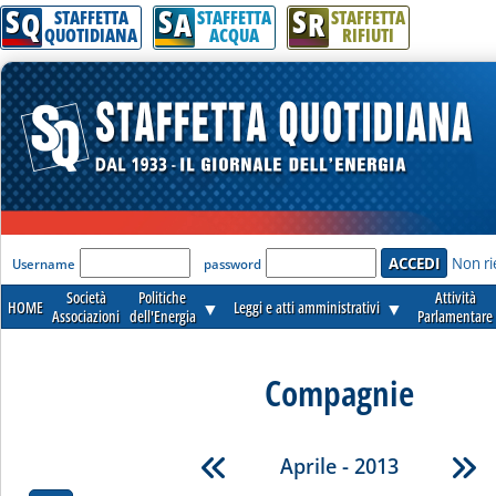
S
S
S
Q
A
R
STAFFETTA
STAFFETTA
STAFFETTA
QUOTIDIANA
ACQUA
RIFIUTI
'Modulo Login per accedere'
Non ri
Username
password
Società
Politiche
Attività
HOME
▼
Leggi e atti amministrativi
▼
Associazioni
dell'Energia
Parlamentare
Compagnie
Aprile - 2013