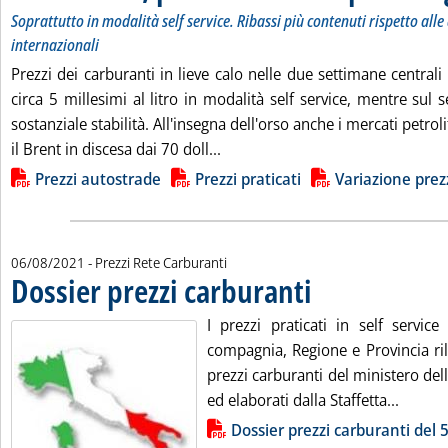
Soprattutto in modalità self service. Ribassi più contenuti rispetto all
internazionali
Prezzi dei carburanti in lieve calo nelle due settimane centrali
circa 5 millesimi al litro in modalità self service, mentre sul 
sostanziale stabilità. All'insegna dell'orso anche i mercati petroli
Leggi tutta la notizia: 'Carburan
il Brent in discesa dai 70 doll...
Lista allegati PDF alla notizia
Prezzi autostrade
Prezzi praticati
Variazione prezz
06/08/2021
- Prezzi Rete Carburanti
Dossier prezzi carburanti
. Pubblicata venerdì 06 agos
I prezzi praticati in self service
compagnia, Regione e Provincia ril
prezzi carburanti del ministero de
Leggi t
ed elaborati dalla Staffetta...
Lista allegati PDF alla notizia
Dossier prezzi carburanti del 