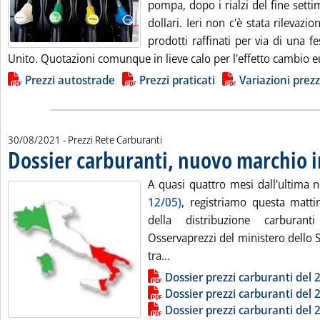
pompa, dopo i rialzi del fine sett
dollari. Ieri non c'è stata rilevazi
prodotti raffinati per via di una fe
Unito. Quotazioni comunque in lieve calo per l'effetto cambio eu
Lista allegati PDF alla notizia
Prezzi autostrade
Prezzi praticati
Variazioni prezz
30/08/2021
- Prezzi Rete Carburanti
Dossier carburanti, nuovo marchio in
A quasi quattro mesi dall'ultima
12/05)
, registriamo questa matt
della distribuzione carburan
Osservaprezzi del ministero dello 
Leggi tutta la notizia: 'Dossi
tra...
Lista allegati PDF alla notizia
Dossier prezzi carburanti del 
Dossier prezzi carburanti del 
Dossier prezzi carburanti del 