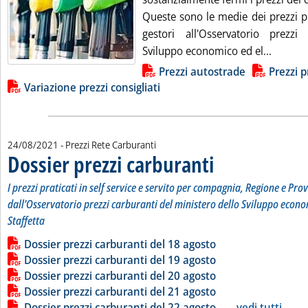
Queste sono le medie dei prezzi pr
gestori all'Osservatorio prezzi
Leggi tu
Sviluppo economico ed el...
Lista allegati PDF alla notizia
Prezzi autostrade
Prezzi p
Variazione prezzi consigliati
24/08/2021
- Prezzi Rete Carburanti
Dossier prezzi carburanti
. Sottotitolo: I prezzi prati
. Pubblicata martedì 24 agos
I prezzi praticati in self service e servito per compagnia, Regione e Prov
dall'Osservatorio prezzi carburanti del ministero dello Sviluppo econo
Staffetta
Leggi tutta la notizia: 'Dossier prezzi carburanti'
Lista allegati PDF alla notizia
Dossier prezzi carburanti del 18 agosto
Dossier prezzi carburanti del 19 agosto
Dossier prezzi carburanti del 20 agosto
Dossier prezzi carburanti del 21 agosto
Dossier prezzi carburanti del 22 agosto
...
vedi tutti