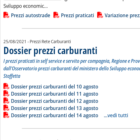
Leggi tutta la notizia: 'Carburanti, quiete 
Sviluppo economic...
Lista allegati PDF alla notizia
Prezzi autostrade
Prezzi praticati
Variazione prezz
25/08/2021
- Prezzi Rete Carburanti
Dossier prezzi carburanti
. Sottotitolo: I prezzi prati
. Pubblicata mercoledì 25 ag
I prezzi praticati in self service e servito per compagnia, Regione e Prov
dall'Osservatorio prezzi carburanti del ministero dello Sviluppo econo
Staffetta
Leggi tutta la notizia: 'Dossier prezzi carburanti'
Lista allegati PDF alla notizia
Dossier prezzi carburanti del 10 agosto
Dossier prezzi carburanti del 11 agosto
Dossier prezzi carburanti del 12 agosto
Dossier prezzi carburanti del 13 agosto
Dossier prezzi carburanti del 14 agosto
...
vedi tutti