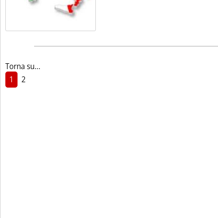
Torna su...
1
2