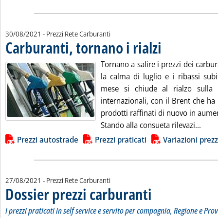
30/08/2021
- Prezzi Rete Carburanti
Carburanti, tornano i rialzi
. Pubblicata lunedì 30 a
Tornano a salire i prezzi dei carb
la calma di luglio e i ribassi sub
mese si chiude al rialzo sulla 
internazionali, con il Brent che ha 
prodotti raffinati di nuovo in aume
Leggi
Stando alla consueta rilevazi...
Lista allegati PDF alla notizia
Prezzi autostrade
Prezzi praticati
Variazioni prezz
27/08/2021
- Prezzi Rete Carburanti
Dossier prezzi carburanti
. Sottotitolo: I prezzi prati
. Pubblicata venerdì 27 agos
I prezzi praticati in self service e servito per compagnia, Regione e Prov