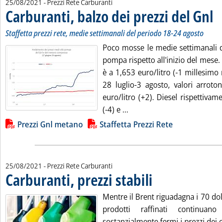
25/08/2021
- Prezzi Rete Carburanti
Carburanti, balzo dei prezzi del Gnl
. So
. P
Staffetta prezzi rete, medie settimanali del periodo 18-24 agosto
Poco mosse le medie settimanali de
pompa rispetto all'inizio del mese. 
è a 1,653 euro/litro (-1 millesimo 
28 luglio-3 agosto, valori arroton
euro/litro (+2). Diesel rispettivam
Leggi tutta la notizia: 'Car
(-4) e ...
Lista allegati PDF alla notizia
Prezzi Gnl metano
Staffetta Prezzi Rete
25/08/2021
- Prezzi Rete Carburanti
Carburanti, prezzi stabili
. Pubblicata mercoledì 25 ago
Mentre il Brent riguadagna i 70 doll
prodotti raffinati continuan
sostanzialmente fermi i prezzi dei 