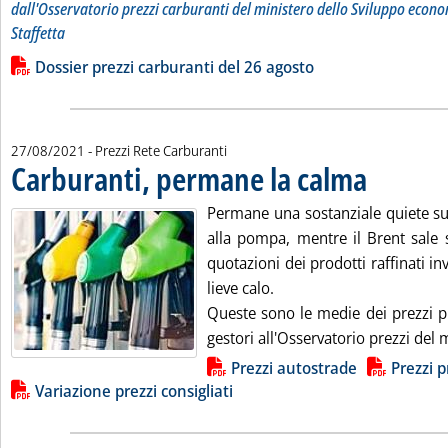
dall'Osservatorio prezzi carburanti del ministero dello Sviluppo econo
Staffetta
Leggi tutta la notizia: 'Dossier prezzi carburanti'
Lista allegati PDF alla notizia
Dossier prezzi carburanti del 26 agosto
27/08/2021
- Prezzi Rete Carburanti
Carburanti, permane la calma
. Pubblicata vene
Permane una sostanziale quiete sui
alla pompa, mentre il Brent sale s
quotazioni dei prodotti raffinati in
lieve calo.
Queste sono le medie dei prezzi pr
gestori all'Osservatorio prezzi del m
Lista allegati PDF alla notizia
Prezzi autostrade
Prezzi p
Variazione prezzi consigliati