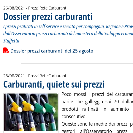
26/08/2021
- Prezzi Rete Carburanti
Dossier prezzi carburanti
. Sottotitolo: I prezzi prati
. Pubblicata giovedì 26 agost
I prezzi praticati in self service e servito per compagnia, Regione e Prov
dall'Osservatorio prezzi carburanti del ministero dello Sviluppo econo
Staffetta
Leggi tutta la notizia: 'Dossier prezzi carburanti'
Lista allegati PDF alla notizia
Dossier prezzi carburanti del 25 agosto
26/08/2021
- Prezzi Rete Carburanti
Carburanti, quiete sui prezzi
. Pubblicata giovedì
Poco mossi i prezzi dei carburan
barile che galleggia sui 70 dolla
prodotti raffinati in aumento
consecutivo.
Queste sono le medie dei prezzi pr
gestori all'Osservatorio prezzi