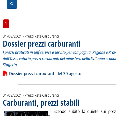
1
2
31/08/2021
- Prezzi Rete Carburanti
Dossier prezzi carburanti
. Sottotitolo: I prezzi prati
. Pubblicata martedì 31 agos
I prezzi praticati in self service e servito per compagnia, Regione e Prov
dall'Osservatorio prezzi carburanti del ministero dello Sviluppo econo
Staffetta
Leggi tutta la notizia: 'Dossier prezzi carburanti'
Lista allegati PDF alla notizia
Dossier prezzi carburanti del 30 agosto
31/08/2021
- Prezzi Rete Carburanti
Carburanti, prezzi stabili
. Pubblicata martedì 31 agost
Scende subito la quiete sui prezz