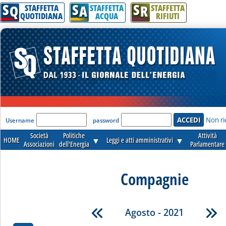
S
S
S
Q
A
R
STAFFETTA
STAFFETTA
STAFFETTA
QUOTIDIANA
ACQUA
RIFIUTI
'Modulo Login per accedere'
Non ri
Username
password
Società
Politiche
Attività
HOME
▼
Leggi e atti amministrativi
▼
Associazioni
dell'Energia
Parlamentare
Compagnie
Agosto - 2021