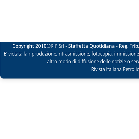
Copyright 2010
©RIP Srl -
Staffetta Quotidiana - Reg. Tri
E' vietata la riproduzione, ritrasmissione, fotocopia, immissione 
altro modo di diffusione delle notizie o ser
Rivista Italiana Petrol