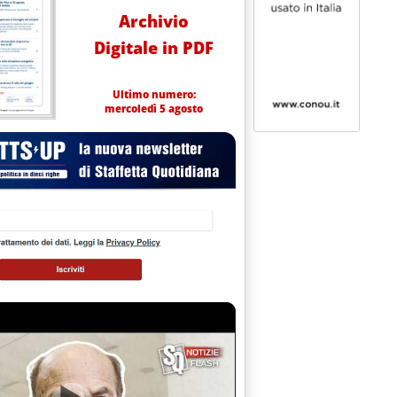
Archivio
Digitale in PDF
Ultimo numero:
mercoledì 5 agosto
atorio prezzi carburanti del ministero dello Sviluppo economico ed elaborati dalla Staffetta