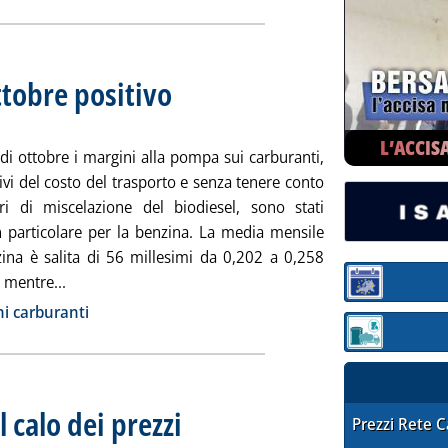
ttobre positivo
. Sottotitolo: Aggiornati all'ultimo lunedì del mese
. Pubblicata giovedì 30 novembre 2023 alle 12.40.
L’ACCIS
di ottobre i margini alla pompa sui carburanti,
vi del costo del trasporto e senza tenere conto
ri di miscelazione del biodiesel, sono stati
in particolare per la benzina. La media mensile
zina è salita di 56 millesimi da 0,202 a 0,258
Leggi tutta la notizia: 'Margini carburanti, ottobre pos
, mentre...
Sezione:
ia
i carburanti
Sezione: quotaz
 calo dei prezzi
. Pubblicata giovedì 30 novembre 2023 alle 8.35.
STAFFETTA PRE
Prezzi Rete 