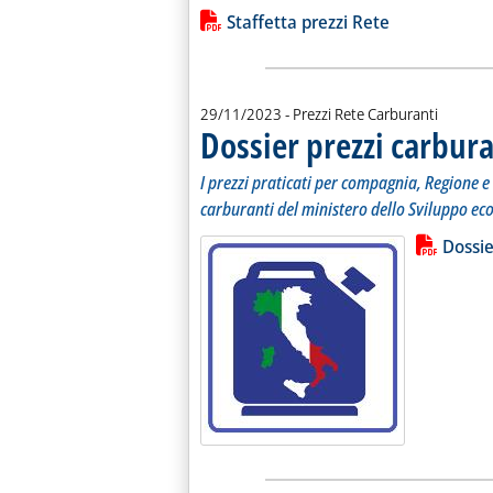
Lista allegati PDF alla notiz
Staffetta prezzi Rete
29/11/2023
- Prezzi Rete Carburanti
Dossier prezzi carbura
I prezzi praticati per compagnia, Regione e 
carburanti del ministero dello Sviluppo ec
Lista allegati PDF alla notiz
Leggi tutt
Dossie