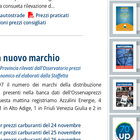
Leggi tutta la notizia: 'Carburanti, nuo
a consueta rilevazione d...
ia
 autostrade
Prezzi praticati
ioni prezzi consigliati
un nuovo marchio
. Sottotitolo: I prezzi praticati per compagnia, Region
. Pubblicata lunedì 27 novembre 2023 alle 10.18.
Provincia rilevati dall'Osservatorio prezzi
onomico ed elaborati dalla Staffetta
7 il numero dei marchi della distribuzione
i presenti nella banca dati dell'Osservaprezzi
esta mattina registriamo Azzalini Energie, 4
1 in Alto Adige, 1 in Friuli Venezia Giulia e 2 in
Leggi tutta la notizia: 'Dossier carburanti, un nuovo marchio'
ia
r prezzi carburanti del 24 novembre
r prezzi carburanti del 25 novembre
r prezzi carburanti del 26 novembre