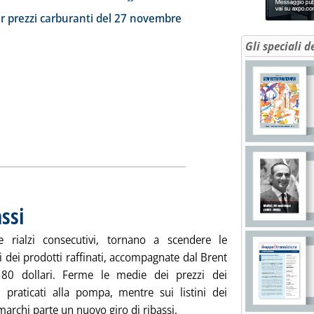
ia
a la notizia: 'Dossier prezzi carburanti'
r prezzi carburanti del 27 novembre
Gli speciali d
ssi
. Pubblicata martedì 28 novembre 2023 alle 8.58.
 rialzi consecutivi, tornano a scendere le
 dei prodotti raffinati, accompagnate dal Brent
 80 dollari. Ferme le medie dei prezzi dei
i praticati alla pompa, mentre sui listini dei
archi parte un nuovo giro di ribassi.