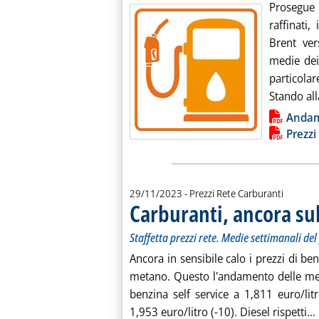
Prosegue 
raffinati
Brent ver
medie dei
particolar
Stando all
Lista allegati PDF alla notiz
Anda
Prezzi
29/11/2023
- Prezzi Rete Carburanti
Carburanti, ancora sul
Staffetta prezzi rete. Medie settimanali d
Ancora in sensibile calo i prezzi di ben
metano. Questo l'andamento delle medi
benzina self service a 1,811 euro/litr
1,953 euro/litro (-10). Diesel rispetti...