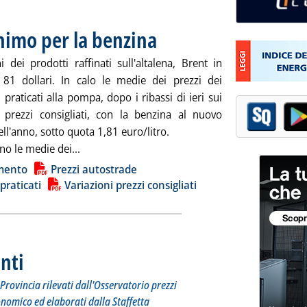
nimo per la benzina
. Pubblicata mercoledì 29 novembre 2023 alle
 dei prodotti raffinati sull'altalena, Brent in
 81 dollari. In calo le medie dei prezzi dei
 praticati alla pompa, dopo i ribassi di ieri sui
ei prezzi consigliati, con la benzina al nuovo
l'anno, sotto quota 1,81 euro/litro.
Leggi tutta la notizia: 'Carburanti, nuovo min
o le medie dei...
ia
mento
Prezzi autostrade
 praticati
Variazioni prezzi consigliati
nti
. Sottotitolo: I prezzi praticati per compagnia, Regione e Provincia rilevati dall'Osserv
. Pubblicata martedì 28 novembre 2023 alle 17.8.
Provincia rilevati dall'Osservatorio prezzi
onomico ed elaborati dalla Staffetta