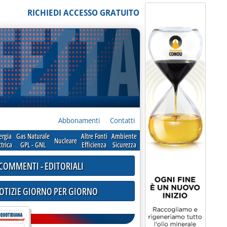
RICHIEDI ACCESSO GRATUITO
Abbonamenti
Contatti
ergia
Gas Naturale
Altre Fonti
Ambiente
Nucleare
ttrica
GPL - GNL
Efficienza
Sicurezza
COMMENTI - EDITORIALI
NOTIZIE GIORNO PER GIORNO