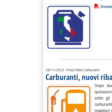
Lista allegati PDF alla notiz
Leggi tutt
Dossie
28/11/2023
- Prezzi Rete Carburanti
Carburanti, nuovi riba
Dopo due
quotazioni
sotto gli
carburant
maggiori m