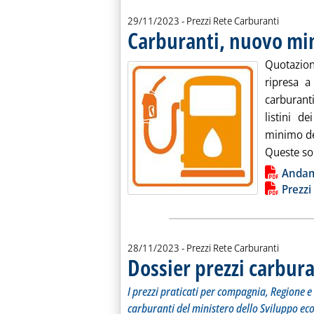
29/11/2023
- Prezzi Rete Carburanti
Carburanti, nuovo mi
Quotazioni
ripresa a
carburanti
listini d
minimo del
Queste son
Lista allegati PDF alla notiz
Anda
Prezzi
28/11/2023
- Prezzi Rete Carburanti
Dossier prezzi carbura
I prezzi praticati per compagnia, Regione e 
carburanti del ministero dello Sviluppo ec