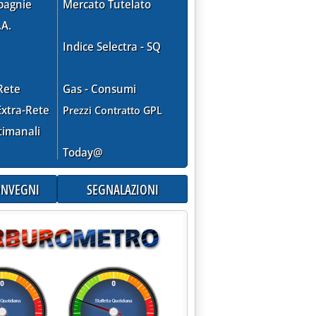
pagnie
Mercato Tutelato
.A.
Indice Selectra - SQ
Rete
Gas - Consumi
tinua il calo dei prezzi'
xtra-Rete
Prezzi Contratto GPL
timanali
Today@
CONVEGNI
SEGNALAZIONI
 22-28 novembre