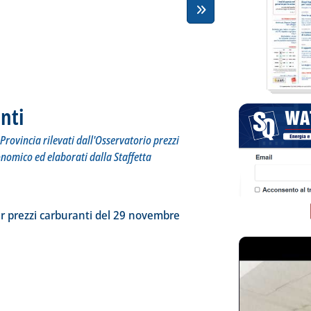
nti
. Sottotitolo: I prezzi praticati per compagnia, Regione e Provincia rilevati dall'Osserv
. Pubblicata giovedì 30 novembre 2023 alle 16.45.
Provincia rilevati dall'Osservatorio prezzi
onomico ed elaborati dalla Staffetta
tta la notizia: 'Dossier prezzi carburanti'
ia
r prezzi carburanti del 29 novembre