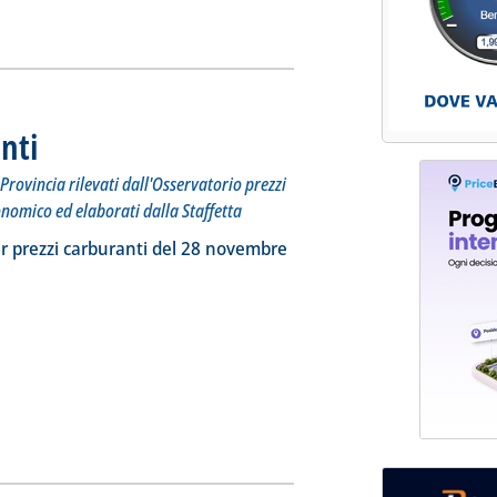
ia
nti
. Sottotitolo: I prezzi praticati per compagnia, Regione e Provincia rilevati dall'Osserv
. Pubblicata mercoledì 29 novembre 2023 alle 9.40.
Provincia rilevati dall'Osservatorio prezzi
onomico ed elaborati dalla Staffetta
ia
a la notizia: 'Dossier prezzi carburanti'
r prezzi carburanti del 28 novembre