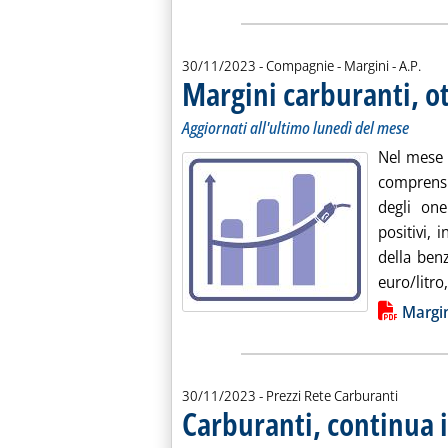
di:
30/11/2023
- Compagnie - Margini -
A.P.
Margini carburanti, o
Aggiornati all'ultimo lunedì del mese
Nel mese 
comprensi
degli one
positivi, 
della ben
euro/litro
Lista allegati PDF alla notiz
Margin
30/11/2023
- Prezzi Rete Carburanti
Carburanti, continua il