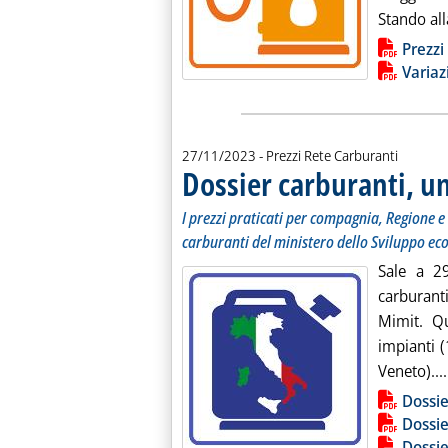
Stando all
Lista allegati PDF alla notiz
Prezzi
Variaz
27/11/2023
- Prezzi Rete Carburanti
Dossier carburanti, 
I prezzi praticati per compagnia, Regione e 
carburanti del ministero dello Sviluppo ec
Sale a 29
carburant
Mimit. Qu
impianti (
Veneto)....
Lista allegati PDF alla notiz
Dossie
Dossie
Dossie