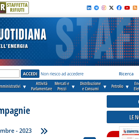
R
STAFFETTA
RIFIUTI
e'
Non riesco ad accedere
Ricerca
Attività
Mercati e
Distribuzione
En
amministrativi
▼
▼
▼
Petrolio
▼
Parlamentare
Prezzi
e Consumi
Ele
mpagnie
LE 
mbre - 2023