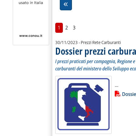
1
2
3
30/11/2023
- Prezzi Rete Carburanti
Dossier prezzi carbura
I prezzi praticati per compagnia, Regione e 
carburanti del ministero dello Sviluppo ec
Leggi tu
...
Lista allegati PDF alla notiz
Dossie