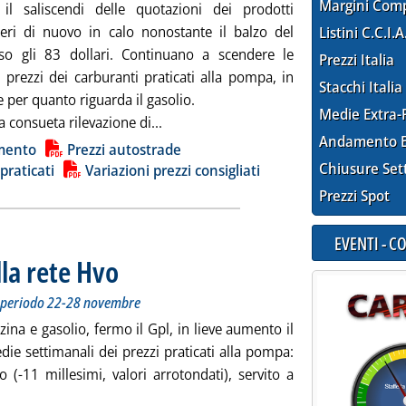
Margini Com
il saliscendi delle quotazioni dei prodotti
, ieri di nuovo in calo nonostante il balzo del
Listini C.C.I.A
so gli 83 dollari. Continuano a scendere le
Prezzi Italia
 prezzi dei carburanti praticati alla pompa, in
Stacchi Italia
e per quanto riguarda il gasolio.
Medie Extra-
Leggi tutta la notizia: 'Carburanti, con
a consueta rilevazione di...
Andamento E
ia
mento
Prezzi autostrade
Chiusure Set
 praticati
Variazioni prezzi consigliati
Prezzi Spot
EVENTI - 
la rete Hvo
. Sottotitolo: Staffetta prezzi rete. Medie settimanali del periodo
. Pubblicata mercoledì 29 novembre 2023 alle 14.59.
el periodo 22-28 novembre
zina e gasolio, fermo il Gpl, in lieve aumento il
e settimanali dei prezzi praticati alla pompa:
o (-11 millesimi, valori arrotondati), servito a
Leggi tutta la notizia: 'Carburanti, ancora sulla rete Hvo'