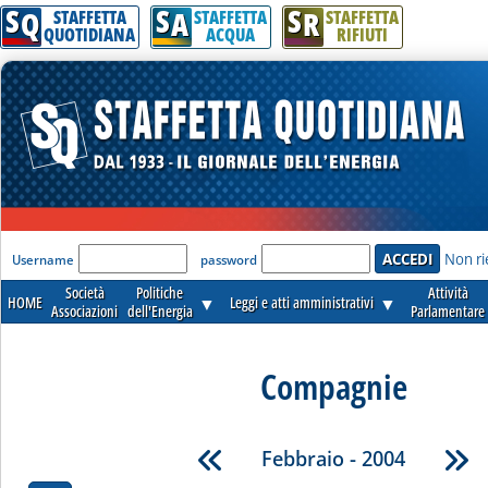
S
S
S
Q
A
R
STAFFETTA
STAFFETTA
STAFFETTA
QUOTIDIANA
ACQUA
RIFIUTI
'Modulo Login per accedere'
Non ri
Username
password
Società
Politiche
Attività
HOME
▼
Leggi e atti amministrativi
▼
Associazioni
dell'Energia
Parlamentare
Compagnie
Febbraio - 2004