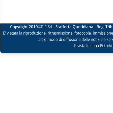
Copyright 2010
©RIP Srl -
Staffetta Quotidiana - Reg. Tri
E' vietata la riproduzione, ritrasmissione, fotocopia, immissione 
altro modo di diffusione delle notizie o ser
Rivista Italiana Petrol