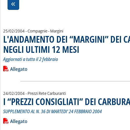
25/02/2004
- Compagnie - Margini
L'ANDAMENTO DEI “MARGINI” DEI 
NEGLI ULTIMI 12 MESI
. Sottotitolo: Aggiornati a tutto il 2 fe
. Pubblicata mercoledì 25 febbraio 2
Aggiornati a tutto il 2 febbraio
Leggi tutta la notizia: 'L'ANDAMENTO DEI “MARGINI” DEI C
Lista allegati PDF alla notizia
Allegato
24/02/2004
- Prezzi Rete Carburanti
I “PREZZI CONSIGLIATI” DEI CARBUR
SUPPLEMENTO AL N. 36 DI MARTEDI' 24 FEBBRAIO 2004
Leggi tutta la notizia: 'I “PREZZI CONSIGLIATI” DEI CARBURA
Lista allegati PDF alla notizia
Allegato