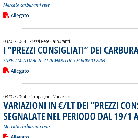
Mercato carburanti rete
Leggi tutta la notizia: 'VARIAZIONI IN €/LT DEI “PREZZI C
Lista allegati PDF alla notizia
Allegato
03/02/2004
- Prezzi Rete Carburanti
I “PREZZI CONSIGLIATI” DEI CARBUR
SUPPLEMENTO AL N. 21 DI MARTEDI' 3 FEBBRAIO 2004
Leggi tutta la notizia: 'I “PREZZI CONSIGLIATI” DEI CARBURA
Lista allegati PDF alla notizia
Allegato
03/02/2004
- Compagnie - Variazioni
VARIAZIONI IN €/LT DEI “PREZZI CON
SEGNALATE NEL PERIODO DAL 19/1 A
Mercato carburanti rete
Leggi tutta la notizia: 'VARIAZIONI IN €/LT DEI “PREZZI C
Lista allegati PDF alla notizia
Allegato