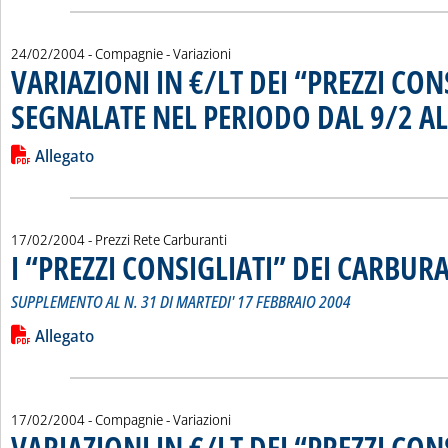
24/02/2004
- Compagnie - Variazioni
VARIAZIONI IN €/LT DEI “PREZZI CON
SEGNALATE NEL PERIODO DAL 9/2 AL
Leggi tutta la notizia: 'VARIAZIONI IN €/LT DEI “PREZZI C
Lista allegati PDF alla notizia
Allegato
17/02/2004
- Prezzi Rete Carburanti
I “PREZZI CONSIGLIATI” DEI CARBUR
SUPPLEMENTO AL N. 31 DI MARTEDI' 17 FEBBRAIO 2004
Leggi tutta la notizia: 'I “PREZZI CONSIGLIATI” DEI CARBURA
Lista allegati PDF alla notizia
Allegato
17/02/2004
- Compagnie - Variazioni
VARIAZIONI IN €/LT DEI “PREZZI CON