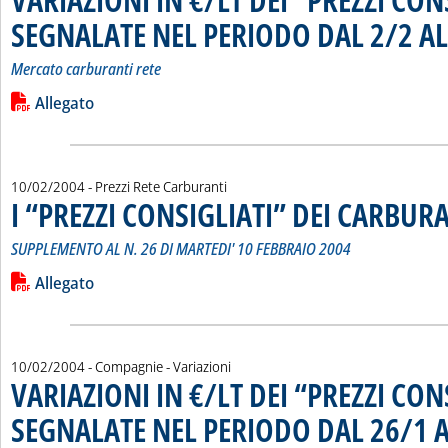
SEGNALATE NEL PERIODO DAL 2/2 AL
Mercato carburanti rete
Leggi tutta la notizia: 'VARIAZIONI IN €/LT DEI “PREZZI C
Lista allegati PDF alla notizia
Allegato
10/02/2004
- Prezzi Rete Carburanti
I “PREZZI CONSIGLIATI” DEI CARBUR
SUPPLEMENTO AL N. 26 DI MARTEDI' 10 FEBBRAIO 2004
Leggi tutta la notizia: 'I “PREZZI CONSIGLIATI” DEI CARBURA
Lista allegati PDF alla notizia
Allegato
10/02/2004
- Compagnie - Variazioni
VARIAZIONI IN €/LT DEI “PREZZI CON
SEGNALATE NEL PERIODO DAL 26/1 A