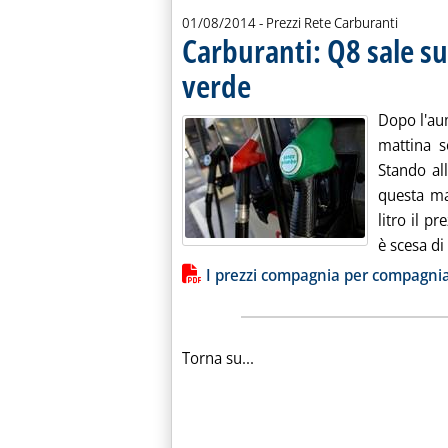
01/08/2014
- Prezzi Rete Carburanti
Carburanti: Q8 sale su
verde
. Pubblicata venerdì 01 agosto 2014 alle 
Dopo l'aum
mattina s
Stando all
questa ma
litro il p
è scesa di 
Lista allegati PDF alla notiz
I prezzi compagnia per compagni
Torna su...