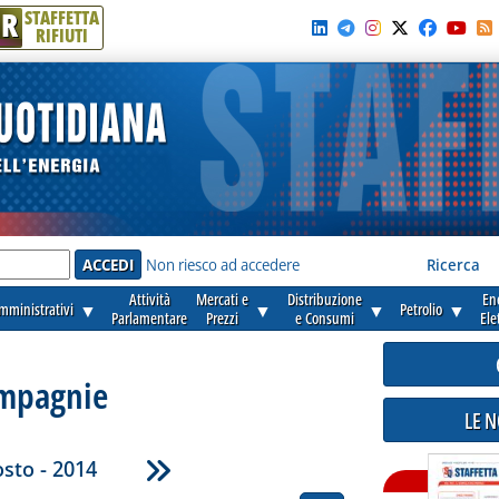
R
STAFFETTA
RIFIUTI
e'
Non riesco ad accedere
Ricerca
Attività
Mercati e
Distribuzione
En
amministrativi
▼
▼
▼
Petrolio
▼
Parlamentare
Prezzi
e Consumi
Ele
mpagnie
LE 
sto - 2014