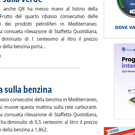
, anche Q8 ha messo mano al listino della
Frutto del quarto ribasso consecutivo delle
i dei prodotti petroliferi in Mediterraneo.
a consueta rilevazione di Staffetta Quotidiana,
a diminuito di 1 centesimo al litro il prezzo
Leggi tutta la notizia: 'Carburanti, Q8 sc
o della benzina porta...
ia
a
a sulla benzina
. Pubblicata martedì 05 agosto 2014 alle 9.27.
assi consecutivi della benzina in Mediterraneo,
si muove questa mattina sulla rete carburanti.
a consueta rilevazione di Staffetta Quotidiana,
i ha diminuito di 0,5 centesimi al litro il prezzo
o della benzina a 1,862.