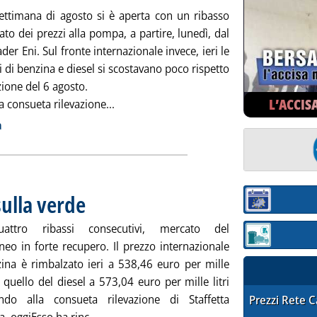
settimana di agosto si è aperta con un ribasso
ato dei prezzi alla pompa, a partire, lunedì, dal
der Eni. Sul fronte internazionale invece, ieri le
 di benzina e diesel si scostavano poco rispetto
azione del 6 agosto.
L’ACCIS
Leggi tutta la notizia: 'Carburanti, fine 
a consueta rilevazione...
ia
a
sulla verde
. Pubblicata giovedì 07 agosto 2014 alle 9.44.
Sezione:
attro ribassi consecutivi, mercato del
Sezione: quotaz
neo in forte recupero. Il prezzo internazionale
zina è rimbalzato ieri a 538,46 euro per mille
), quello del diesel a 573,04 euro per mille litri
ndo alla consueta rilevazione di Staffetta
STAFFETTA PRE
Prezzi Rete 
Leggi tutta la notizia: 'Carburanti, Esso sale