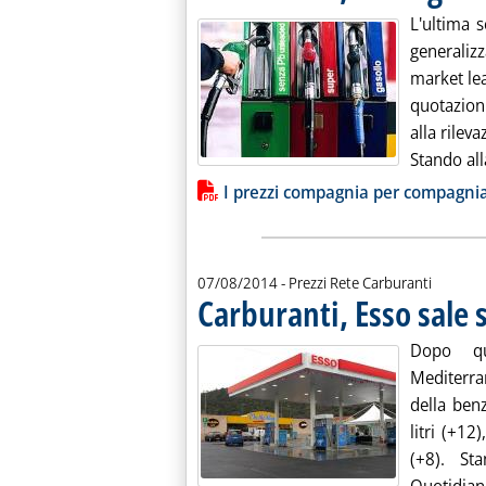
L'ultima 
generalizz
market lea
quotazioni
alla rilev
Stando all
Lista allegati PDF alla notiz
I prezzi compagnia per compagni
07/08/2014
- Prezzi Rete Carburanti
Carburanti, Esso sale 
Dopo qu
Mediterra
della ben
litri (+12
(+8). Sta