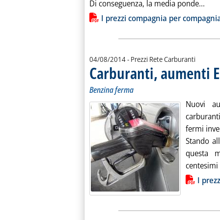
Legg
Di conseguenza, la media ponde...
Lista allegati PDF alla notiz
I prezzi compagnia per compagni
04/08/2014
- Prezzi Rete Carburanti
Carburanti, aumenti Es
Benzina ferma
Nuovi au
carburant
fermi inve
Stando all
questa m
centesimi a
Lista allegati PDF alla notiz
I prez