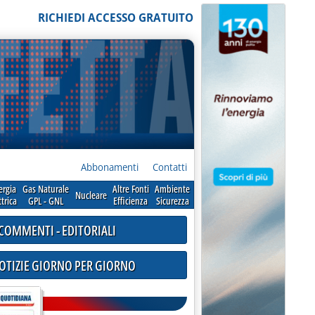
RICHIEDI ACCESSO GRATUITO
Abbonamenti
Contatti
ergia
Gas Naturale
Altre Fonti
Ambiente
Nucleare
ttrica
GPL - GNL
Efficienza
Sicurezza
COMMENTI - EDITORIALI
NOTIZIE GIORNO PER GIORNO