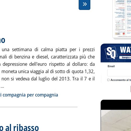
mo
. Pubblicata venerdì 29 agosto 2014 alle 8.49.
 una settimana di calma piatta per i prezzi
nali di benzina e diesel, caratterizzata più che
a depressione dell'euro rispetto al dollaro: da
 moneta unica viaggia al di sotto di quota 1,32,
e non si vedeva dal luglio del 2013. Tra il 7 e il
Leggi tutta la notizia: 'Carburanti, tutto fermo'
...
ia
zi compagnia per compagnia
o al ribasso
. Pubblicata giovedì 28 agosto 2014 alle 9.1.