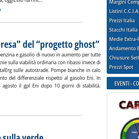
, oggiEsso ha rinc...
Margini Com
ia
a
Listini C.C.I.A
Prezzi Italia
Stacchi Italia
Medie Extra-
rpresa" del “progetto ghost”
. Pubblicata mercoledì 06 
Andamento E
benzina e gasolio di nuovo in aumento per tutte
Chiusure Set
ie sulla viabilità ordinaria con ribassi invece di
Prezzi Spot
otalErg sulle autostrade. Pompe bianche in calo
o del differenziale rispetto al gasolio Eni. In
EVENTI - 
 agosto il gpl Eni dopo 10 giorni di stabilità.
eggi tutta la notizia: 'Staffetta rete, la "sorpresa" del “progetto
ia
 sulla verde
. Pubblicata mercoledì 06 agosto 2014 alle 9.46.