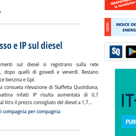
i tutta la notizia: 'Carburanti, Eni ribassa sulla benzina '
ia
a
so e IP sul diesel
. Sottotitolo: Benzina ferma
. Pubblicata lunedì 04 agosto 2014 alle 9.42.
menti sul diesel si registrano sulla rete
i, dopo quelli di giovedì e venerdì. Restano
ce benzina e Gpl.
a consueta rilevazione di Staffetta Quotidiana,
attina infatti IP risulta aumentata di 0,7
Leggi tutta la notizi
l litro il prezzo consigliato del diesel a 1,7...
ia
zi compagnia per compagnia