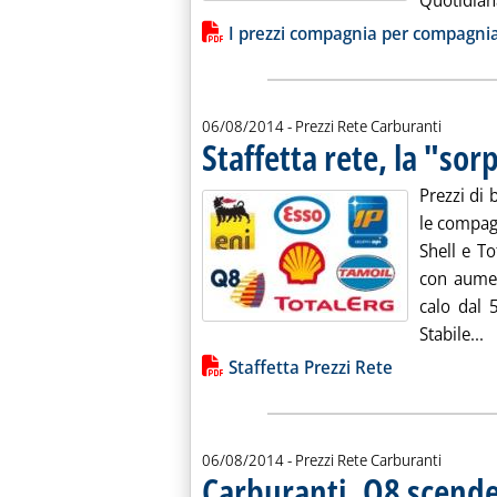
Quotidiana
Lista allegati PDF alla notiz
I prezzi compagnia per compagni
06/08/2014
- Prezzi Rete Carburanti
Staffetta rete, la "so
Prezzi di 
le compagn
Shell e T
con aument
calo dal 5
L
Stabile...
Lista allegati PDF alla notiz
Staffetta Prezzi Rete
06/08/2014
- Prezzi Rete Carburanti
Carburanti, Q8 scende