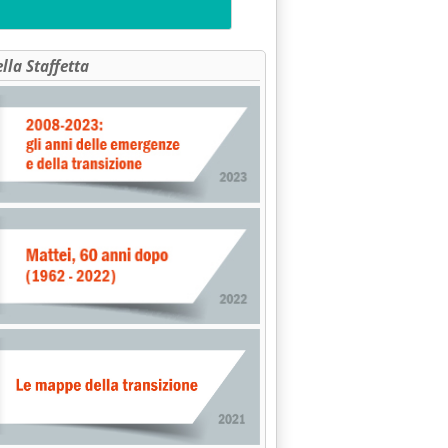
ella Staffetta
scende sulla verde'