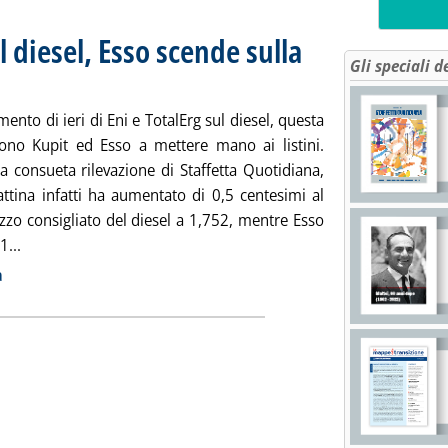
l diesel, Esso scende sulla
Gli speciali d
10.0.
ento di ieri di Eni e TotalErg sul diesel, questa
ono Kupit ed Esso a mettere mano ai listini.
a consueta rilevazione di Staffetta Quotidiana,
ttina infatti ha aumentato di 0,5 centesimi al
rezzo consigliato del diesel a 1,752, mentre Esso
Leggi tutta la notizia: 'Carburanti: Q8 sale sul diesel, Esso 
1...
ia
a