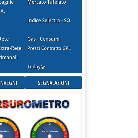
pagnie
Mercato Tutelato
.A.
Indice Selectra - SQ
Rete
Gas - Consumi
agosto 2014 alle 15.30.
xtra-Rete
Prezzi Contratto GPL
timanali
Today@
CONVEGNI
SEGNALAZIONI
 ghost” '