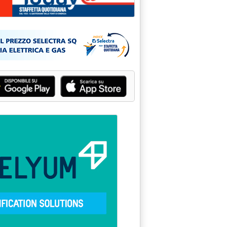
a: 'Carburanti, aumenti Esso e IP sul diesel'