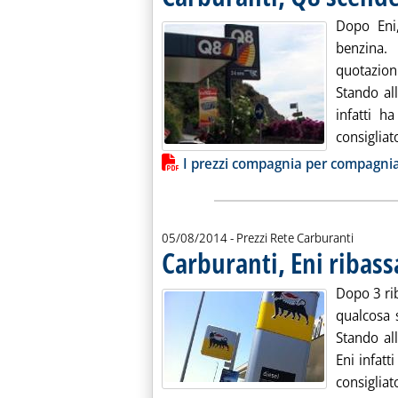
Dopo Eni
benzina. 
quotazion
Stando all
infatti h
consigliat
Lista allegati PDF alla notiz
I prezzi compagnia per compagni
05/08/2014
- Prezzi Rete Carburanti
Carburanti, Eni ribass
Dopo 3 rib
qualcosa 
Stando all
Eni infatt
consigliat