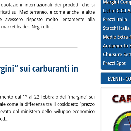
Margini Com
e quotazioni internazionali dei prodotti che si
Listini C.C.I.A
ificati sul Mediterraneo, e come anche le altre
e avessero risposto molto lentamente alla
Prezzi Italia
Leggi tutta la notizia: 'Staffetta prez
market leader. Negli ulti...
Stacchi Italia
ia
Medie Extra-
Andamento E
Chiusure Set
Prezzi Spot
ini” sui carburanti in
 lunedì del mese
 2010 alle 14.43.
EVENTI - 
amento dal 1° al 22 febbraio del “margine” sui
ale come la differenza tra il cosiddetto “prezzo
, rilevato dal ministero dello Sviluppo economico
Leggi tutta la notizia: 'L'andamento dei “margini” sui carbu
ed...
ia