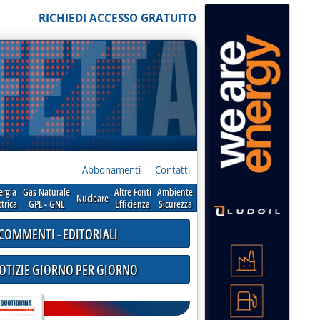
RICHIEDI ACCESSO GRATUITO
Abbonamenti
Contatti
ergia
Gas Naturale
Altre Fonti
Ambiente
Nucleare
ttrica
GPL - GNL
Efficienza
Sicurezza
COMMENTI - EDITORIALI
NOTIZIE GIORNO PER GIORNO