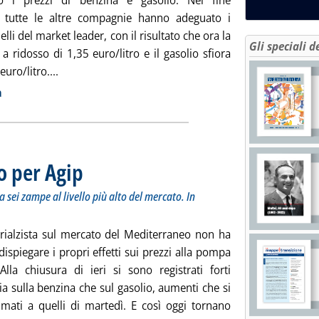
o i prezzi di benzina e gasolio. Nel fine
 tutte le altre compagnie hanno adeguato i
uelli del market leader, con il risultato che ora la
Gli speciali d
a ridosso di 1,35 euro/litro e il gasolio sfiora
Leggi tutta la notizia: 'Carburanti, aumenti per tutt
uro/litro....
ia
a
zo per Agip
. Sottotitolo: Benzina +2,5 centesimi, gasolio +2. Il Cane a sei zampe 
. Pubblicata venerdì 19 febbraio 2010 alle 9.12.
a sei zampe al livello più alto del mercato. In
 rialzista sul mercato del Mediterraneo non ha
dispiegare i propri effetti sui prezzi alla pompa
 Alla chiusura di ieri si sono registrati forti
a sulla benzina che sul gasolio, aumenti che si
ati a quelli di martedì. E così oggi tornano