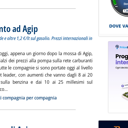
nto ad Agip
. Sottotitolo: Tutte le compagnie oltre 1,35 €/lt sulla verde e oltre 1
. Pubblicata mercoledì 24 febbraio 2010 alle 9.9.
e e oltre 1,2 €/lt sul gasolio. Prezzi internazionali in
 oggi, appena un giorno dopo la mossa di Agip,
 rialzi dei prezzi alla pompa sulla rete carburanti
Tutte le compagnie si sono portate oggi al livello
t leader, con aumenti che vanno dagli 8 ai 20
 sulla benzina e dai 10 ai 25 millesimi sul
Leggi tutta la notizia: 'Carburanti, allineamento ad Agip'
co...
ia
zi compagnia per compagnia
. Sottotitolo: La benzina supera 1,35 €/lt, il gasolio oltre 1,2 €/lt. Sal
. Pubblicata martedì 23 febbraio 2010 alle 9.18.