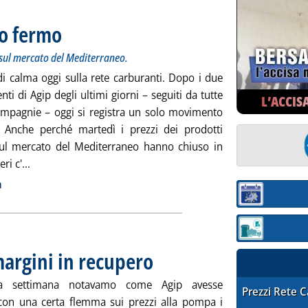
to fermo
. Sottotitolo: Shell ritocca all'insù il gasolio. Lieve rialzo sul mercato del M
. Pubblicata giovedì 25 febbraio 2010 alle 9.23.
zo sul mercato del Mediterraneo.
di calma oggi sulla rete carburanti. Dopo i due
nti di Agip degli ultimi giorni – seguiti da tutte
L’ACCIS
compagnie – oggi si registra un solo movimento
. Anche perché martedì i prezzi dei prodotti
 sul mercato del Mediterraneo hanno chiuso in
Leggi tutta la notizia: 'Carburanti, quasi tutto fermo'
ri c'...
ia
a
Sezione:
Sezione: quotaz
 margini in recupero
. Pubblicata mercoledì 24 febbraio 2010 alle 1
sa settimana notavamo come Agip avesse
STAFFETTA PRE
Prezzi Rete 
 con una certa flemma sui prezzi alla pompa i