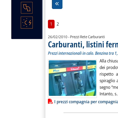
1
2
26/02/2010
- Prezzi Rete Carburanti
Carburanti, listini fer
Prezzi internazionali in calo. Benzina tra 1,
Alla chius
dei prodot
rispetto 
spiraglio a
segno “men
Intanto, s.
Lista allegati PDF alla notiz
I prezzi compagnia per compagni