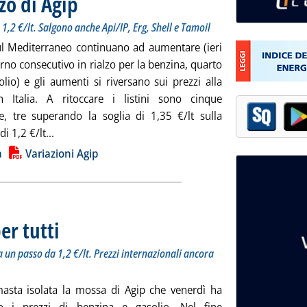
zo di Agip
 1,2 €/lt. Salgono anche Api/IP, Erg, Shell e Tamoil
sul Mediterraneo continuano ad aumentare (ieri
rno consecutivo in rialzo per la benzina, quarto
olio) e gli aumenti si riversano sui prezzi alla
 Italia. A ritoccare i listini sono cinque
, tre superando la soglia di 1,35 €/lt sulla
Leggi tutta la notizia: 'Carburanti, nuovo balzo di A
i 1,2 €/lt...
ia
a
Variazioni Agip
er tutti
. Sottotitolo: Sulla benzina la soglia è 1,35 €/lt. Gasolio a un passo da 1,2 €
. Pubblicata lunedì 22 febbraio 2010 alle 9.24.
 a un passo da 1,2 €/lt. Prezzi internazionali ancora
asta isolata la mossa di Agip che venerdì ha