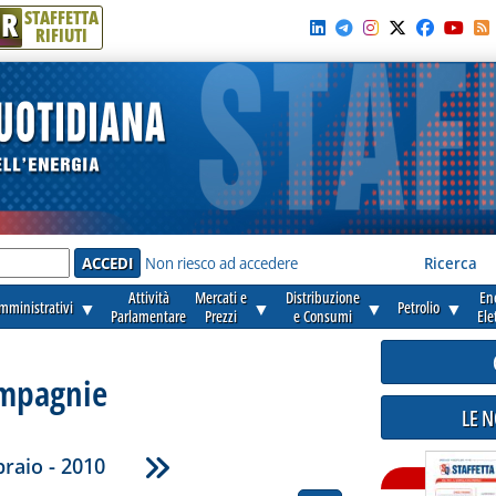
R
STAFFETTA
RIFIUTI
e'
Non riesco ad accedere
Ricerca
Attività
Mercati e
Distribuzione
En
amministrativi
▼
▼
▼
Petrolio
▼
Parlamentare
Prezzi
e Consumi
Ele
mpagnie
LE 
raio - 2010