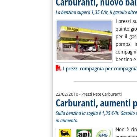
Carburanti, nuovo bal
La benzina supera 1,35 €/lt, il gasolio oltre
I prezzi 
quinto gio
per il gas
pompa in
compagnie
benzina e d
Lista allegati PDF alla notiz
I prezzi compagnia per compagni
22/02/2010
- Prezzi Rete Carburanti
Carburanti, aumenti p
Sulla benzina la soglia è 1,35 €/lt. Gasolio
in aumento.
Non è rim