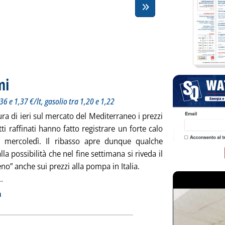
mi
. Sottotitolo: Prezzi internazionali in calo. Benzina tra 1,36 e 1,37 €/lt, gasolio tra 1,20 e 1
. Pubblicata venerdì 26 febbraio 2010 alle 9.6.
36 e 1,37 €/lt, gasolio tra 1,20 e 1,22
ura di ieri sul mercato del Mediterraneo i prezzi
ti raffinati hanno fatto registrare un forte calo
a mercoledì. Il ribasso apre dunque qualche
lla possibilità che nel fine settimana si riveda il
o” anche sui prezzi alla pompa in Italia.
Leggi tutta la notizia: 'Carburanti, listini fermi'
..
ia
a