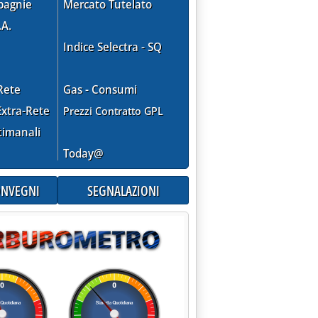
pagnie
Mercato Tutelato
.A.
Indice Selectra - SQ
zi rete, margini in recupero'
Rete
Gas - Consumi
xtra-Rete
Prezzi Contratto GPL
timanali
Today@
CONVEGNI
SEGNALAZIONI
ranti in febbraio'