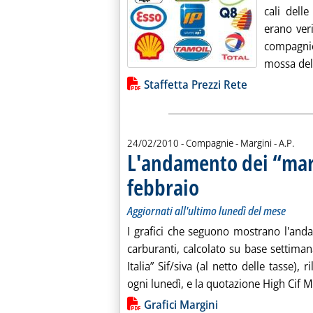
cali dell
erano ver
compagni
mossa del 
Lista allegati PDF alla notiz
Staffetta Prezzi Rete
di:
24/02/2010
- Compagnie - Margini -
A.P.
L'andamento dei “marg
febbraio
. Sottotitolo: Aggiornati all'ultimo
. Pubblicata mercoledì 24 febbraio
Aggiornati all'ultimo lunedì del mese
I grafici che seguono mostrano l'and
carburanti, calcolato su base settiman
Italia” Sif/siva (al netto delle tasse)
ogni lunedì, e la quotazione High Cif M
Lista allegati PDF alla notiz
Grafici Margini