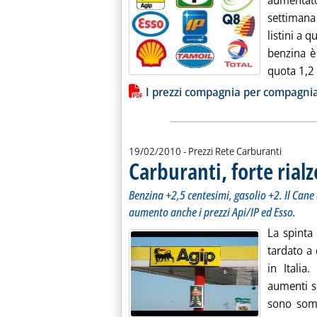
aumentat
settimana
listini a q
benzina è 
quota 1,2 e
Lista allegati PDF alla notiz
I prezzi compagnia per compagni
19/02/2010
- Prezzi Rete Carburanti
Carburanti, forte rial
Benzina +2,5 centesimi, gasolio +2. Il Cane 
aumento anche i prezzi Api/IP ed Esso.
La spinta
tardato a 
in Italia.
aumenti si
sono somm