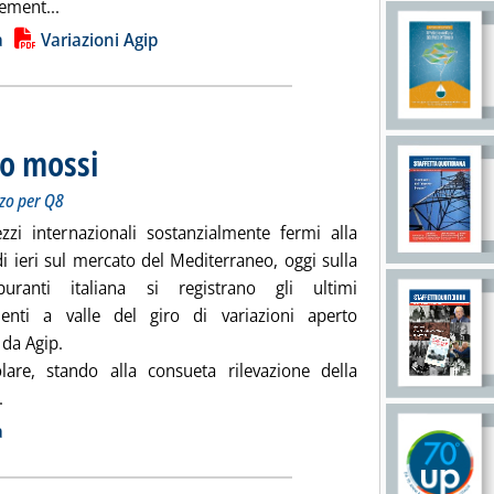
Leggi tutta la notizia: 'Carburanti, forte rialzo per Agip'
ement...
ia
a
Variazioni Agip
co mossi
. Sottotitolo: Per Esso ribasso sulla verde. Gasolio in rialzo per Q8
. Pubblicata giovedì 18 febbraio 2010 alle 9.3.
lzo per Q8
zzi internazionali sostanzialmente fermi alla
i ieri sul mercato del Mediterraneo, oggi sulla
buranti italiana si registrano gli ultimi
enti a valle del giro di variazioni aperto
da Agip.
olare, stando alla consueta rilevazione della
Leggi tutta la notizia: 'Carburanti, prezzi poco mossi'
.
ia
a