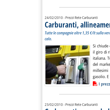
24/02/2010
- Prezzi Rete Carburanti
Carburanti, allineame
Tutte le compagnie oltre 1,35 €/lt sulla verd
calo.
Si chiude
il giro di
italiana. 
del marke
millesimi
gasolio. E 
Lista allegati PDF alla notiz
I prez
23/02/2010
- Prezzi Rete Carburanti