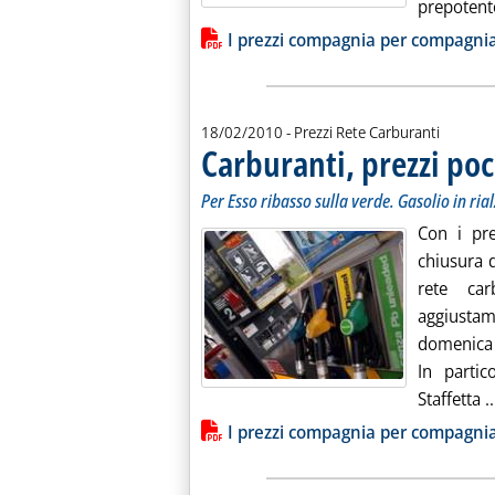
prepotent
Lista allegati PDF alla notiz
I prezzi compagnia per compagni
18/02/2010
- Prezzi Rete Carburanti
Carburanti, prezzi po
Per Esso ribasso sulla verde. Gasolio in ria
Con i pre
chiusura d
rete car
aggiustam
domenica 
In partic
Staffetta ..
Lista allegati PDF alla notiz
I prezzi compagnia per compagni