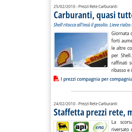
25/02/2010
- Prezzi Rete Carburanti
Carburanti, quasi tut
Shell ritocca all'insù il gasolio. Lieve rial
Giornata 
forti aume
le altre 
per Shell
raffinati
ribasso e ie
Lista allegati PDF alla notiz
I prezzi compagnia per compagni
24/02/2010
- Prezzi Rete Carburanti
Staffetta prezzi rete,
La scor
riversato