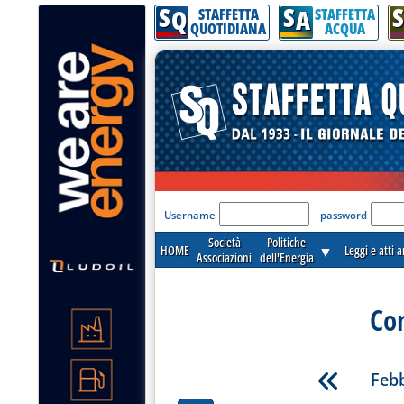
S
S
S
Q
A
STAFFETTA
STAFFETTA
QUOTIDIANA
ACQUA
'Modulo Login per acceder
Username
password
Società
Politiche
HOME
▼
Leggi e atti 
Associazioni
dell'Energia
Co
Febb