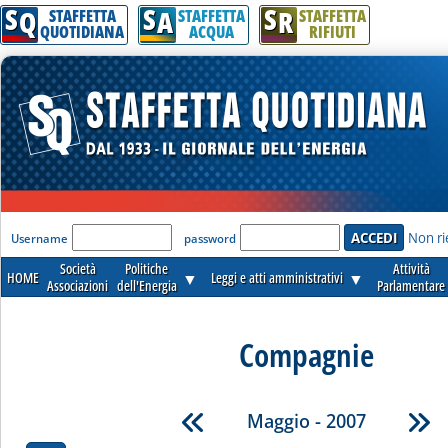
S
S
S
Q
A
R
STAFFETTA
STAFFETTA
STAFFETTA
QUOTIDIANA
ACQUA
RIFIUTI
'Modulo Login per accedere'
Non ri
Username
password
Società
Politiche
Attività
HOME
▼
Leggi e atti amministrativi
▼
Associazioni
dell'Energia
Parlamentare
Compagnie
Maggio - 2007