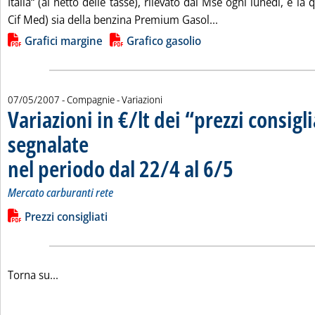
Italia“ (al netto delle tasse), rilevato dal Mse ogni lunedì, e la
Leggi tutta la notiz
Cif Med) sia della benzina Premium Gasol...
Lista allegati PDF alla notizia
Grafici margine
Grafico gasolio
07/05/2007
- Compagnie - Variazioni
Variazioni in €/lt dei “prezzi consigli
segnalate
nel periodo dal 22/4 al 6/5
. Sottotitolo: Mercato ca
. Pubblicata lunedì 07 m
Mercato carburanti rete
Leggi tutta la notizia: 'Variazioni in €/lt dei “prezzi consigliat
Lista allegati PDF alla notizia
Prezzi consigliati
Torna su...