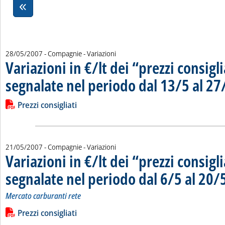
28/05/2007
- Compagnie - Variazioni
Variazioni in €/lt dei “prezzi consigli
segnalate nel periodo dal 13/5 al 27
Leggi tutta la notizia: 'Variazioni in €/lt dei “prezzi consiglia
Lista allegati PDF alla notizia
Prezzi consigliati
21/05/2007
- Compagnie - Variazioni
Variazioni in €/lt dei “prezzi consigli
segnalate nel periodo dal 6/5 al 20/
Mercato carburanti rete
Leggi tutta la notizia: 'Variazioni in €/lt dei “prezzi consiglia
Lista allegati PDF alla notizia
Prezzi consigliati