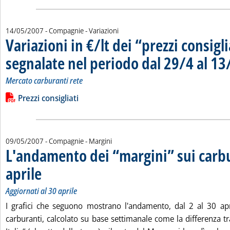
14/05/2007
- Compagnie - Variazioni
Variazioni in €/lt dei “prezzi consigli
segnalate nel periodo dal 29/4 al 13
Mercato carburanti rete
Leggi tutta la notizia: 'Variazioni in €/lt dei “prezzi consiglia
Lista allegati PDF alla notizia
Prezzi consigliati
09/05/2007
- Compagnie - Margini
L'andamento dei “margini” sui carbu
aprile
. Sottotitolo: Aggiornati al 30 aprile
. Pubblicata mercoledì 09 maggio 2007 alle 15.38.
Aggiornati al 30 aprile
I grafici che seguono mostrano l'andamento, dal 2 al 30 apr
carburanti, calcolato su base settimanale come la differenza tr