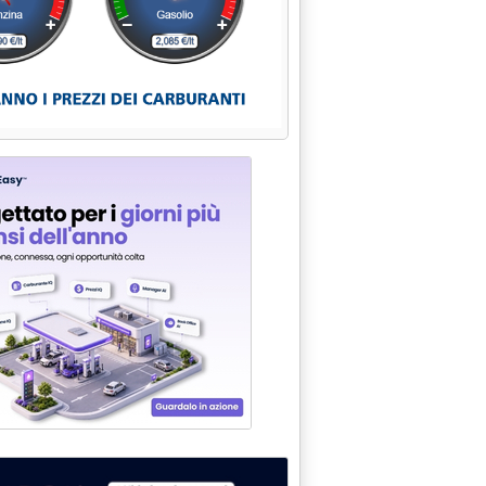
.
opra 1,8 €/l'