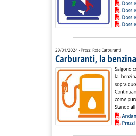
Lista allegati PDF alla notiz
Dossie
Dossie
Dossie
Dossie
29/01/2024
- Prezzi Rete Carburanti
Carburanti, la benzina
Salgono co
la benzin
sopra quot
Continuano
come pure 
Stando all
Lista allegati PDF alla notiz
Anda
Prezzi