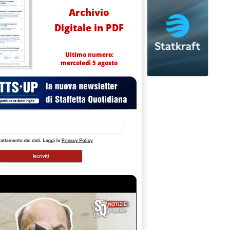
Archivio
Digitale in PDF
Ultimo numero:
mercoledì 5 agosto
iodo 24-30 gennaio
?'