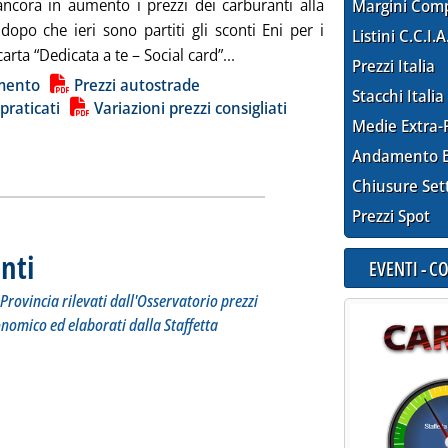
 ancora in aumento i prezzi dei carburanti alla
Margini Com
opo che ieri sono partiti gli sconti Eni per i
Listini C.C.I.A
Leggi tutta la notizia: 'Carbura
 carta “Dedicata a te – Social card”...
Prezzi Italia
ia
mento
Prezzi autostrade
Stacchi Italia
 praticati
Variazioni prezzi consigliati
Medie Extra-
Andamento E
Chiusure Set
Prezzi Spot
nti
. Sottotitolo: I prezzi praticati per compagnia, Regione e Provincia rilevati dall'Osserv
. Pubblicata lunedì 29 gennaio 2024 alle 17.35.
EVENTI - 
Provincia rilevati dall'Osservatorio prezzi
onomico ed elaborati dalla Staffetta
tta la notizia: 'Dossier prezzi carburanti'