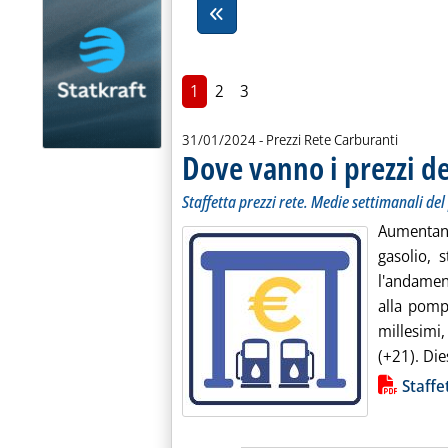
1
2
3
31/01/2024
- Prezzi Rete Carburanti
Dove vanno i prezzi de
Staffetta prezzi rete. Medie settimanali de
Aumentano
gasolio, 
l'andamen
alla pomp
millesimi,
(+21). Dies
Lista allegati PDF alla notiz
Staffe