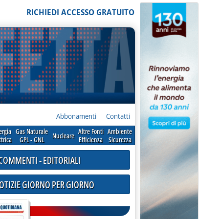
RICHIEDI ACCESSO GRATUITO
Abbonamenti
Contatti
ergia
Gas Naturale
Altre Fonti
Ambiente
Nucleare
ttrica
GPL - GNL
Efficienza
Sicurezza
COMMENTI - EDITORIALI
NOTIZIE GIORNO PER GIORNO