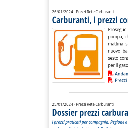
26/01/2024
- Prezzi Rete Carburanti
Carburanti, i prezzi c
Prosegue l
pompa, ch
mattina si
nuovo bal
sesto cons
per il gaso
Lista allegati PDF alla notiz
Anda
Prezzi
25/01/2024
- Prezzi Rete Carburanti
Dossier prezzi carbura
I prezzi praticati per compagnia, Regione e 