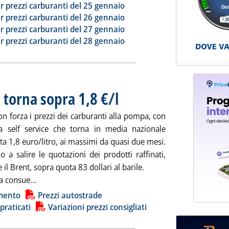
ia
r prezzi carburanti del 25 gennaio
r prezzi carburanti del 26 gennaio
r prezzi carburanti del 27 gennaio
r prezzi carburanti del 28 gennaio
 torna sopra 1,8 €/l
. Pubblicata lunedì 29 gennaio 2024 alle 8.49
n forza i prezzi dei carburanti alla pompa, con
a self service che torna in media nazionale
a 1,8 euro/litro, ai massimi da quasi due mesi.
 a salire le quotazioni dei prodotti raffinati,
il Brent, sopra quota 83 dollari al barile.
Leggi tutta la notizia: 'Carburanti, la benzina torna s
a consue...
ia
mento
Prezzi autostrade
 praticati
Variazioni prezzi consigliati