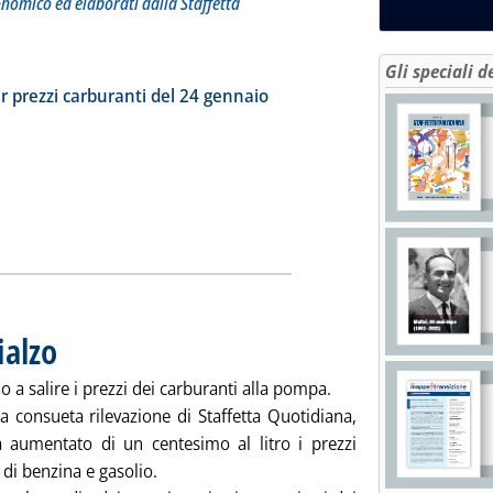
onomico ed elaborati dalla Staffetta
tta la notizia: 'Dossier prezzi carburanti'
Gli speciali d
ia
r prezzi carburanti del 24 gennaio
ialzo
. Pubblicata giovedì 25 gennaio 2024 alle 8.41.
 a salire i prezzi dei carburanti alla pompa.
a consueta rilevazione di Staffetta Quotidiana,
 aumentato di un centesimo al litro i prezzi
i di benzina e gasolio.