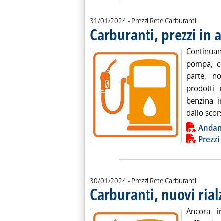
31/01/2024
- Prezzi Rete Carburanti
Carburanti, prezzi in
Continuan
pompa, c
parte, no
prodotti 
benzina i
dallo scor
Lista allegati PDF alla notiz
Anda
Prezzi
30/01/2024
- Prezzi Rete Carburanti
Carburanti, nuovi rial
Ancora i