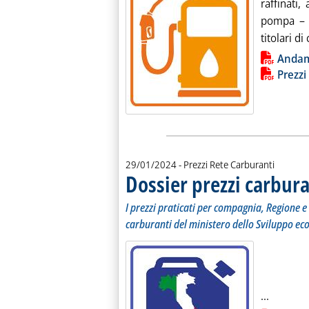
raffinati,
pompa – d
titolari di
Lista allegati PDF alla notiz
Anda
Prezzi
29/01/2024
- Prezzi Rete Carburanti
Dossier prezzi carbura
I prezzi praticati per compagnia, Regione e 
carburanti del ministero dello Sviluppo ec
Leggi tu
...