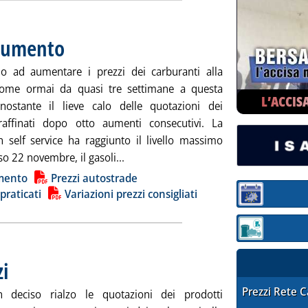
 aumento
. Pubblicata mercoledì 31 gennaio 2024 alle 8.47.
o ad aumentare i prezzi dei carburanti alla
ome ormai da quasi tre settimane a questa
L’ACCIS
nostante il lieve calo delle quotazioni dei
raffinati dopo otto aumenti consecutivi. La
n self service ha raggiunto il livello massimo
Leggi tutta la notizia: 'Carburanti, p
so 22 novembre, il gasoli...
ia
mento
Prezzi autostrade
 praticati
Variazioni prezzi consigliati
Sezione:
Sezione: quotaz
zi
. Pubblicata martedì 30 gennaio 2024 alle 8.32.
STAFFETTA PRE
Prezzi Rete 
n deciso rialzo le quotazioni dei prodotti