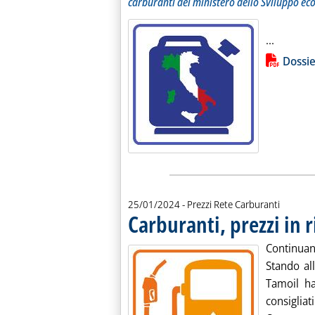
carburanti del ministero dello Sviluppo ec
Leggi tu
...
Lista allegati PDF alla notiz
Dossie
25/01/2024
- Prezzi Rete Carburanti
Carburanti, prezzi in r
Continuano
Stando all
Tamoil ha
consigliat