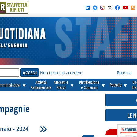
R
STAFFETTA
RIFIUTI
e'
Non riesco ad accedere
Ricerca
Attività
Mercati e
Distribuzione
En
amministrativi
▼
▼
▼
Petrolio
▼
Parlamentare
Prezzi
e Consumi
Ele
mpagnie
LE 
naio - 2024