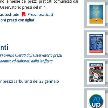
no le medie dei prezzi praticati comunicati dai
Leggi tutta la notizia: 'Carburanti, 
l'Osservatorio prezzi del min...
ia
 autostrade
Prezzi praticati
ioni prezzi consigliati
nti
. Sottotitolo: I prezzi praticati per compagnia, Regione e Provincia rilevati dall'Osserv
. Pubblicata mercoledì 24 gennaio 2024 alle 17.47.
Provincia rilevati dall'Osservatorio prezzi
onomico ed elaborati dalla Staffetta
tta la notizia: 'Dossier prezzi carburanti'
ia
r prezzi carburanti del 23 gennaio