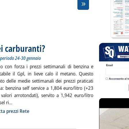
i carburanti?
. Sottotitolo: Staffetta prezzi rete. Medie settimanali del per
. Pubblicata mercoledì 31 gennaio 2024 alle 13.28.
l periodo 24-30 gennaio
 con forza i prezzi settimanali di benzina e
stabile il Gpl, in lieve calo il metano. Questo
to delle medie settimanali dei prezzi praticati
a: benzina self service a 1,804 euro/litro (+23
 valori arrotondati), servito a 1,942 euro/litro
Leggi tutta la notizia: 'Dove vanno i prezzi dei carburanti
el ri...
ia
tta prezzi Rete