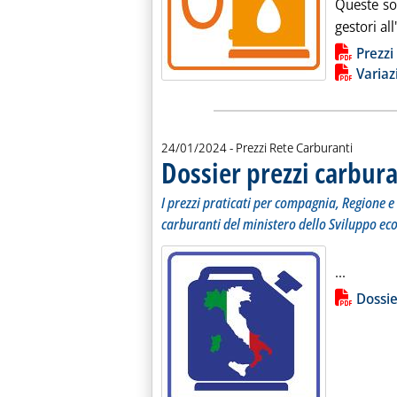
Queste so
gestori al
Lista allegati PDF alla notiz
Prezzi
Variaz
24/01/2024
- Prezzi Rete Carburanti
Dossier prezzi carbura
I prezzi praticati per compagnia, Regione e 
carburanti del ministero dello Sviluppo ec
Leggi tu
...
Lista allegati PDF alla notiz
Dossie