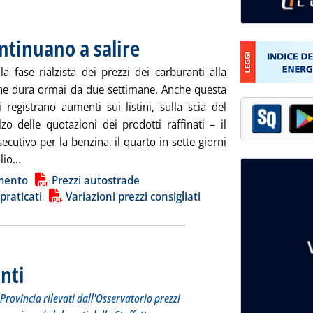
ontinuano a salire
. Pubblicata venerdì 26 gennaio 2024 alle 8.48.
a fase rialzista dei prezzi dei carburanti alla
e dura ormai da due settimane. Anche questa
 registrano aumenti sui listini, sulla scia del
zo delle quotazioni dei prodotti raffinati – il
ecutivo per la benzina, il quarto in sette giorni
Leggi tutta la notizia: 'Carburanti, i prezzi continuano a sal
lio...
ia
mento
Prezzi autostrade
 praticati
Variazioni prezzi consigliati
nti
. Sottotitolo: I prezzi praticati per compagnia, Regione e Provincia rilevati dall'Osserv
. Pubblicata giovedì 25 gennaio 2024 alle 13.30.
Provincia rilevati dall'Osservatorio prezzi