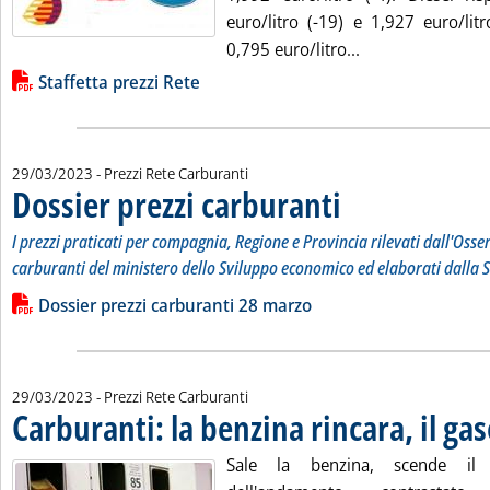
euro/litro (-19) e 1,927 euro/litr
Leggi tutta la not
0,795 euro/litro...
Lista allegati PDF alla notizia
Staffetta prezzi Rete
29/03/2023
- Prezzi Rete Carburanti
Dossier prezzi carburanti
. Sottotitolo: I prezzi prati
. Pubblicata mercoledì 29 ma
I prezzi praticati per compagnia, Regione e Provincia rilevati dall'Osse
carburanti del ministero dello Sviluppo economico ed elaborati dalla S
Leggi tutta la notizia: 'Dossier prezzi carburanti'
Lista allegati PDF alla notizia
Dossier prezzi carburanti 28 marzo
29/03/2023
- Prezzi Rete Carburanti
Carburanti: la benzina rincara, il gas
Sale la benzina, scende il g