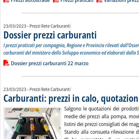
Lista allegati PDF alla notizia
Prezzi autostrade
Prezzi praticati
Variazioni prezz
23/03/2023
- Prezzi Rete Carburanti
Dossier prezzi carburanti
. Sottotitolo: I prezzi prati
. Pubblicata giovedì 23 marz
I prezzi praticati per compagnia, Regione e Provincia rilevati dall'Osse
carburanti del ministero dello Sviluppo economico ed elaborati dalla S
Leggi tutta la notizia: 'Dossier prezzi carburanti'
Lista allegati PDF alla notizia
Dossier prezzi carburanti 22 marzo
23/03/2023
- Prezzi Rete Carburanti
Carburanti: prezzi in calo, quotazioni
Salgono le quotazioni dei prodotti
medie dei prezzi alla pompa, movi
listini dei prezzi consigliati dei ma
Stando alla consueta rilevazione d