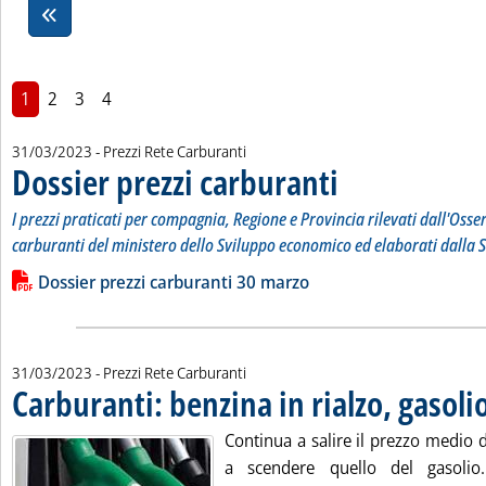
1
2
3
4
31/03/2023
- Prezzi Rete Carburanti
Dossier prezzi carburanti
. Sottotitolo: I prezzi prati
. Pubblicata venerdì 31 marz
I prezzi praticati per compagnia, Regione e Provincia rilevati dall'Osse
carburanti del ministero dello Sviluppo economico ed elaborati dalla S
Leggi tutta la notizia: 'Dossier prezzi carburanti'
Lista allegati PDF alla notizia
Dossier prezzi carburanti 30 marzo
31/03/2023
- Prezzi Rete Carburanti
Carburanti: benzina in rialzo, gasolio
Continua a salire il prezzo medio 
a scendere quello del gasolio