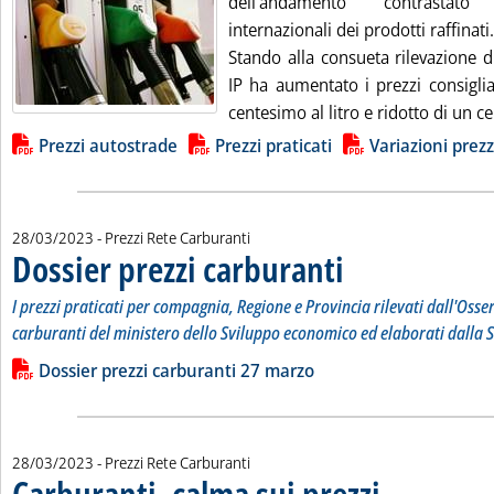
dell'andamento contrastato
internazionali dei prodotti raffinati.
Stando alla consueta rilevazione d
IP ha aumentato i prezzi consiglia
centesimo al litro e ridotto di un cen
Lista allegati PDF alla notizia
Prezzi autostrade
Prezzi praticati
Variazioni prezz
28/03/2023
- Prezzi Rete Carburanti
Dossier prezzi carburanti
. Sottotitolo: I prezzi prati
. Pubblicata martedì 28 marz
I prezzi praticati per compagnia, Regione e Provincia rilevati dall'Osse
carburanti del ministero dello Sviluppo economico ed elaborati dalla S
Leggi tutta la notizia: 'Dossier prezzi carburanti'
Lista allegati PDF alla notizia
Dossier prezzi carburanti 27 marzo
28/03/2023
- Prezzi Rete Carburanti
Carburanti, calma sui prezzi
. Pubblicata martedì 