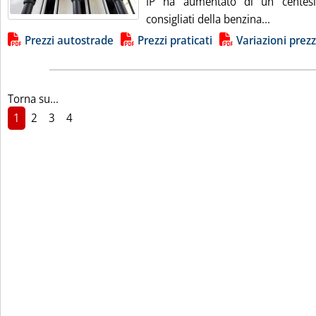
IP ha aumentato di un centesi
Leggi tut
consigliati della benzina...
Lista allegati PDF alla notizia
Prezzi autostrade
Prezzi praticati
Variazioni prezz
Torna su...
1
2
3
4