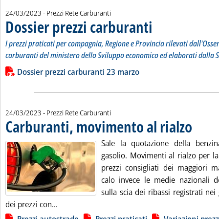
24/03/2023
- Prezzi Rete Carburanti
Dossier prezzi carburanti
. Sottotitolo: I prezzi prati
. Pubblicata venerdì 24 marz
I prezzi praticati per compagnia, Regione e Provincia rilevati dall'Osse
carburanti del ministero dello Sviluppo economico ed elaborati dalla S
Leggi tutta la notizia: 'Dossier prezzi carburanti'
Lista allegati PDF alla notizia
Dossier prezzi carburanti 23 marzo
24/03/2023
- Prezzi Rete Carburanti
Carburanti, movimento al rialzo
. Pubblicat
Sale la quotazione della benzin
gasolio. Movimenti al rialzo per la 
prezzi consigliati dei maggiori m
calo invece le medie nazionali d
sulla scia dei ribassi registrati nei 
Leggi tutta la notizia: 'Carburanti, movimento 
dei prezzi con...