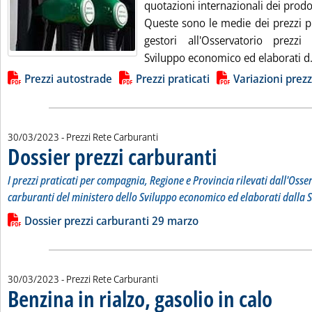
quotazioni internazionali dei prodott
Queste sono le medie dei prezzi pr
gestori all'Osservatorio prezzi
Sviluppo economico ed elaborati d.
Lista allegati PDF alla notizia
Prezzi autostrade
Prezzi praticati
Variazioni prezz
30/03/2023
- Prezzi Rete Carburanti
Dossier prezzi carburanti
. Sottotitolo: I prezzi prati
. Pubblicata giovedì 30 marz
I prezzi praticati per compagnia, Regione e Provincia rilevati dall'Osse
carburanti del ministero dello Sviluppo economico ed elaborati dalla S
Leggi tutta la notizia: 'Dossier prezzi carburanti'
Lista allegati PDF alla notizia
Dossier prezzi carburanti 29 marzo
30/03/2023
- Prezzi Rete Carburanti
Benzina in rialzo, gasolio in calo
. Pubblicata