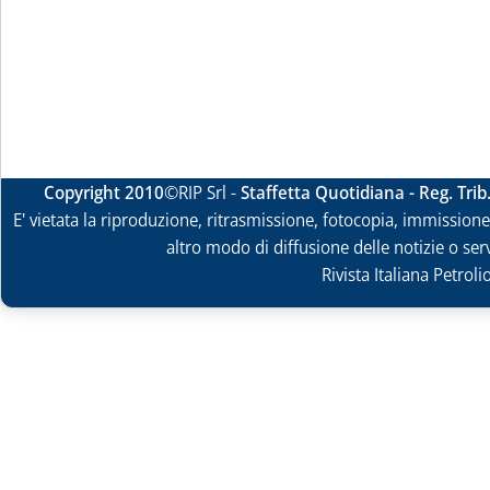
Copyright 2010
©RIP Srl -
Staffetta Quotidiana - Reg. Tri
E' vietata la riproduzione, ritrasmissione, fotocopia, immissione 
altro modo di diffusione delle notizie o ser
Rivista Italiana Petrol