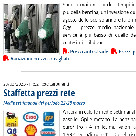
Sono ormai un ricordo i tempi in 
più della benzina, un'inversione dur
agosto dello scorso anno e la pri
Oggi il prezzo medio nazionale 
service è più basso di quello de
Leggi tutta la
centesimi. E il divar...
Lista allegati PDF alla notizia
Prezzi autostrade
Prezzi p
Variazioni prezzi consigliati
29/03/2023
- Prezzi Rete Carburanti
Staffetta prezzi rete
. Sottotitolo: Medie settimanali del perio
. Pubblicata mercoledì 29 marzo 2023 alle
Medie settimanali del periodo 22-28 marzo
Ancora in calo le medie settimanali
gasolio, Gpl e metano. La benzina 
euro/litro (-4 millesimi, valori a
1,992 euro/litro (-4). Diesel ri