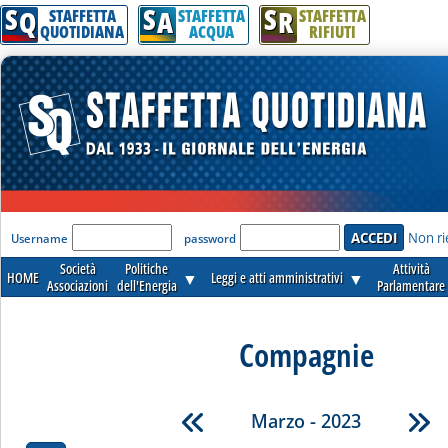
S
S
S
Q
A
R
STAFFETTA
STAFFETTA
STAFFETTA
QUOTIDIANA
ACQUA
RIFIUTI
'Modulo Login per accedere'
Non ri
Username
password
Società
Politiche
Attività
HOME
▼
Leggi e atti amministrativi
▼
Associazioni
dell'Energia
Parlamentare
Compagnie
Marzo - 2023