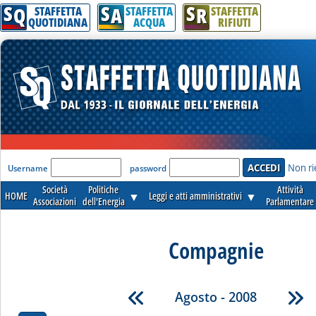
S
S
S
Q
A
R
STAFFETTA
STAFFETTA
STAFFETTA
QUOTIDIANA
ACQUA
RIFIUTI
'Modulo Login per accedere'
Non ri
Username
password
Società
Politiche
Attività
HOME
▼
Leggi e atti amministrativi
▼
Associazioni
dell'Energia
Parlamentare
Compagnie
Agosto - 2008