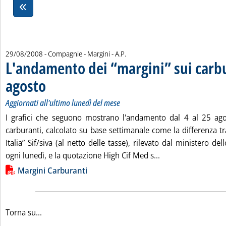
di:
29/08/2008
- Compagnie - Margini -
A.P.
L'andamento dei “margini” sui carbu
agosto
. Sottotitolo: Aggiornati all'ultimo lunedì del mese
. Pubblicata venerdì 29 agosto 2008 alle 14.53.
Aggiornati all'ultimo lunedì del mese
I grafici che seguono mostrano l'andamento dal 4 al 25 ago
carburanti, calcolato su base settimanale come la differenza tr
Italia” Sif/siva (al netto delle tasse), rilevato dal ministero d
Leggi tutta la not
ogni lunedì, e la quotazione High Cif Med s...
Lista allegati PDF alla notizia
Margini Carburanti
Torna su...