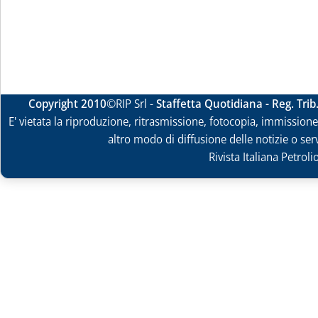
Copyright 2010
©RIP Srl -
Staffetta Quotidiana - Reg. Tri
E' vietata la riproduzione, ritrasmissione, fotocopia, immissione 
altro modo di diffusione delle notizie o ser
Rivista Italiana Petrol