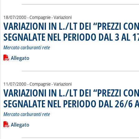
18/07/2000
- Compagnie - Variazioni
VARIAZIONI IN L./LT DEI “PREZZI CO
SEGNALATE NEL PERIODO DAL 3 AL 1
Mercato carburanti rete
Leggi tutta la notizia: 'VARIAZIONI IN L./LT DEI “PREZZI C
Lista allegati PDF alla notizia
Allegato
11/07/2000
- Compagnie - Variazioni
VARIAZIONI IN L./LT DEI “PREZZI CO
SEGNALATE NEL PERIODO DAL 26/6 A
Mercato carburanti rete
Leggi tutta la notizia: 'VARIAZIONI IN L./LT DEI “PREZZI C
Lista allegati PDF alla notizia
Allegato