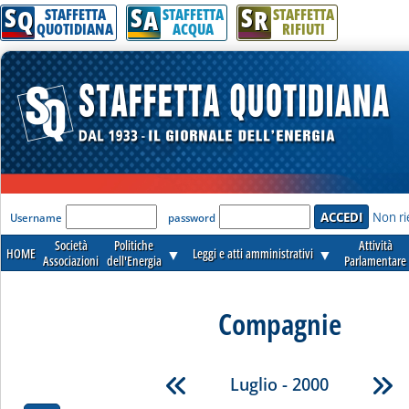
S
S
S
Q
A
R
STAFFETTA
STAFFETTA
STAFFETTA
QUOTIDIANA
ACQUA
RIFIUTI
'Modulo Login per accedere'
Non ri
Username
password
Società
Politiche
Attività
HOME
▼
Leggi e atti amministrativi
▼
Associazioni
dell'Energia
Parlamentare
Compagnie
Luglio - 2000