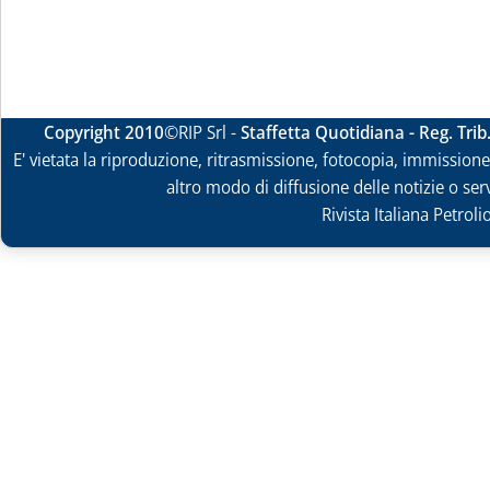
Copyright 2010
©RIP Srl -
Staffetta Quotidiana - Reg. Tri
E' vietata la riproduzione, ritrasmissione, fotocopia, immissione 
altro modo di diffusione delle notizie o ser
Rivista Italiana Petrol