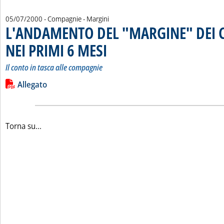
05/07/2000
- Compagnie - Margini
L'ANDAMENTO DEL "MARGINE" DEI 
NEI PRIMI 6 MESI
. Sottotitolo: Il conto in tasca alle compagnie
. Pubblicata mercoledì 05 luglio 2000 alle 12.56.
Il conto in tasca alle compagnie
Leggi tutta la notizia: 'L'ANDAMENTO DEL "MARGINE" DEI C
Lista allegati PDF alla notizia
Allegato
Torna su...