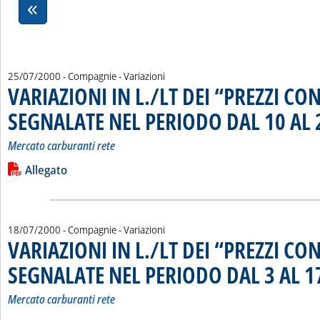
25/07/2000
- Compagnie - Variazioni
VARIAZIONI IN L./LT DEI “PREZZI CO
SEGNALATE NEL PERIODO DAL 10 AL 
Mercato carburanti rete
Leggi tutta la notizia: 'VARIAZIONI IN L./LT DEI “PREZZI C
Lista allegati PDF alla notizia
Allegato
18/07/2000
- Compagnie - Variazioni
VARIAZIONI IN L./LT DEI “PREZZI CO
SEGNALATE NEL PERIODO DAL 3 AL 1
Mercato carburanti rete
Leggi tutta la notizia: 'VARIAZIONI IN L./LT DEI “PREZZI C