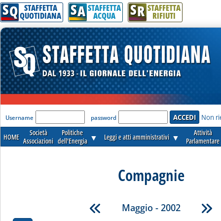
S
S
S
Q
A
R
STAFFETTA
STAFFETTA
STAFFETTA
QUOTIDIANA
ACQUA
RIFIUTI
'Modulo Login per accedere'
Non ri
Username
password
Società
Politiche
Attività
HOME
▼
Leggi e atti amministrativi
▼
Associazioni
dell'Energia
Parlamentare
Compagnie
Maggio - 2002