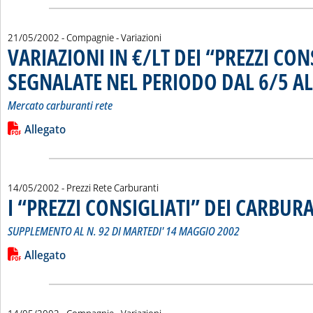
21/05/2002
- Compagnie - Variazioni
VARIAZIONI IN €/LT DEI “PREZZI CON
SEGNALATE NEL PERIODO DAL 6/5 AL
Mercato carburanti rete
Leggi tutta la notizia: 'VARIAZIONI IN €/LT DEI “PREZZI C
Lista allegati PDF alla notizia
Allegato
14/05/2002
- Prezzi Rete Carburanti
I “PREZZI CONSIGLIATI” DEI CARBUR
SUPPLEMENTO AL N. 92 DI MARTEDI' 14 MAGGIO 2002
Leggi tutta la notizia: 'I “PREZZI CONSIGLIATI” DEI CARBURA
Lista allegati PDF alla notizia
Allegato