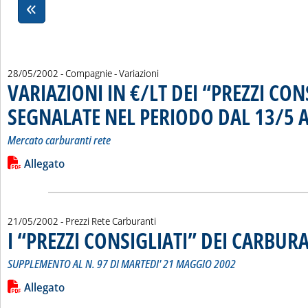
28/05/2002
- Compagnie - Variazioni
VARIAZIONI IN €/LT DEI “PREZZI CON
SEGNALATE NEL PERIODO DAL 13/5 A
Mercato carburanti rete
Leggi tutta la notizia: 'VARIAZIONI IN €/LT DEI “PREZZI C
Lista allegati PDF alla notizia
Allegato
21/05/2002
- Prezzi Rete Carburanti
I “PREZZI CONSIGLIATI” DEI CARBUR
SUPPLEMENTO AL N. 97 DI MARTEDI' 21 MAGGIO 2002
Leggi tutta la notizia: 'I “PREZZI CONSIGLIATI” DEI CARBURA
Lista allegati PDF alla notizia
Allegato