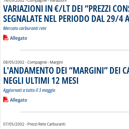
14/05/2002
- Compagnie - Variazioni
VARIAZIONI IN €/LT DEI “PREZZI CON
SEGNALATE NEL PERIODO DAL 29/4 A
Mercato carburanti rete
Leggi tutta la notizia: 'VARIAZIONI IN €/LT DEI “PREZZI C
Lista allegati PDF alla notizia
Allegato
08/05/2002
- Compagnie - Margini
L'ANDAMENTO DEI “MARGINI” DEI 
NEGLI ULTIMI 12 MESI
. Sottotitolo: Aggiornati a tutto il 3 m
. Pubblicata mercoledì 08 maggio 20
Aggiornati a tutto il 3 maggio
Leggi tutta la notizia: 'L'ANDAMENTO DEI “MARGINI” DEI C
Lista allegati PDF alla notizia
Allegato
07/05/2002
- Prezzi Rete Carburanti