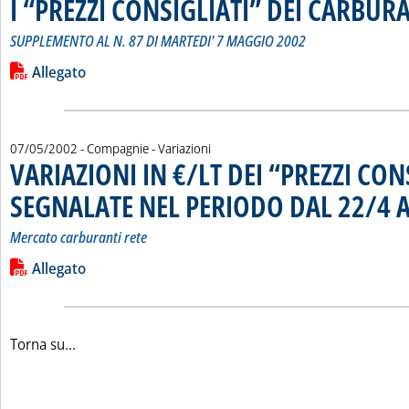
I “PREZZI CONSIGLIATI” DEI CARBUR
SUPPLEMENTO AL N. 87 DI MARTEDI' 7 MAGGIO 2002
Leggi tutta la notizia: 'I “PREZZI CONSIGLIATI” DEI CARBURA
Lista allegati PDF alla notizia
Allegato
07/05/2002
- Compagnie - Variazioni
VARIAZIONI IN €/LT DEI “PREZZI CON
SEGNALATE NEL PERIODO DAL 22/4 A
Mercato carburanti rete
Leggi tutta la notizia: 'VARIAZIONI IN €/LT DEI “PREZZI C
Lista allegati PDF alla notizia
Allegato
Torna su...