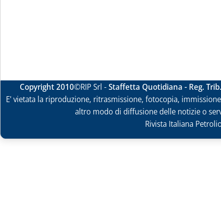
Copyright 2010
©RIP Srl -
Staffetta Quotidiana - Reg. Tri
E' vietata la riproduzione, ritrasmissione, fotocopia, immissione 
altro modo di diffusione delle notizie o ser
Rivista Italiana Petrol