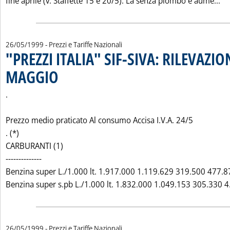
Le
fine aprile (v. Staffette 15 e 20/5). La senza piombo è aume...
26/05/1999
- Prezzi e Tariffe Nazionali
"PREZZI ITALIA" SIF-SIVA: RILEVAZIO
MAGGIO
. Pubblicata mercoledì 26 maggio 1999 alle 0.0.
.
Prezzo medio praticato Al consumo Accisa I.V.A. 24/5
. (*)
CARBURANTI (1)
--------------
Benzina super L./1.000 lt. 1.917.000 1.119.629 319.500 477.8
Benzina super s.pb L./1.000 lt. 1.832.000 1.049.153 305.330 4.
26/05/1999
- Prezzi e Tariffe Nazionali