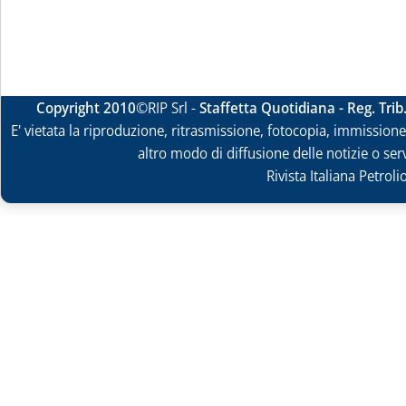
Copyright 2010
©RIP Srl -
Staffetta Quotidiana - Reg. Tri
E' vietata la riproduzione, ritrasmissione, fotocopia, immissione 
altro modo di diffusione delle notizie o ser
Rivista Italiana Petrol