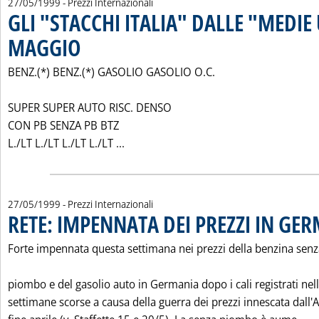
27/05/1999
- Prezzi Internazionali
GLI "STACCHI ITALIA" DALLE "MEDIE 
MAGGIO
. Pubblicata giovedì 27 maggio 1999 alle 0.0.
BENZ.(*) BENZ.(*) GASOLIO GASOLIO O.C.
SUPER SUPER AUTO RISC. DENSO
CON PB SENZA PB BTZ
Leggi tutta la notizia: 'GLI "STACCH
L./LT L./LT L./LT L./LT ...
27/05/1999
- Prezzi Internazionali
RETE: IMPENNATA DEI PREZZI IN GE
Forte impennata questa settimana nei prezzi della benzina senz
piombo e del gasolio auto in Germania dopo i cali registrati nel
settimane scorse a causa della guerra dei prezzi innescata dall'A