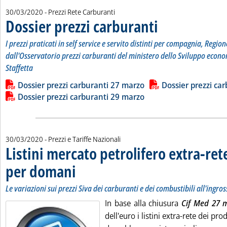
30/03/2020
- Prezzi Rete Carburanti
Dossier prezzi carburanti
. Sottotitolo: I prezzi pratic
. Pubblicata lunedì 30 marzo
I prezzi praticati in self service e servito distinti per compagnia, Region
dall'Osservatorio prezzi carburanti del ministero dello Sviluppo econo
Staffetta
Leggi tutta la notizia: 'Dossier prezzi carburanti'
Lista allegati PDF alla notizia
Dossier prezzi carburanti 27 marzo
Dossier prezzi ca
Dossier prezzi carburanti 29 marzo
30/03/2020
- Prezzi e Tariffe Nazionali
Listini mercato petrolifero extra-ret
per domani
. Sottotitolo: Le variazioni sui prezzi Siva dei carburanti e dei c
. Pubblicata lunedì 30 marzo 2020 alle 9.13.
Le variazioni sui prezzi Siva dei carburanti e dei combustibili all'ingro
In base alla chiusura
Cif Med 27 
dell'euro i listini extra-rete dei pr