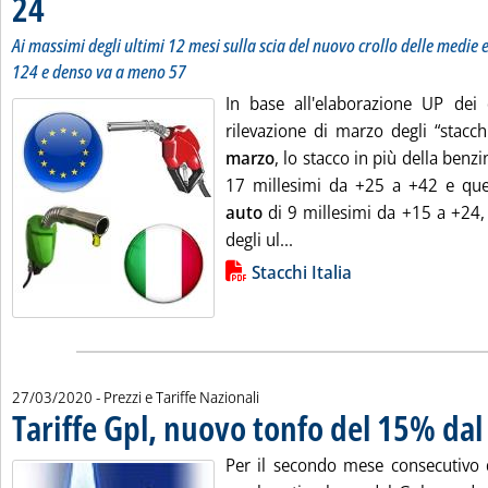
24
Ai massimi degli ultimi 12 mesi sulla scia del nuovo crollo delle medie 
124 e denso va a meno 57
In base all'elaborazione UP dei 
rilevazione di marzo degli “stacchi
marzo
, lo stacco in più della benzin
17 millesimi da +25 a +42 e que
auto
di 9 millesimi da +15 a +24,
Leggi tutta la notizia: 'St
degli ul...
Lista allegati PDF alla notizia
Stacchi Italia
27/03/2020
- Prezzi e Tariffe Nazionali
Tariffe Gpl, nuovo tonfo del 15% dal 
Per il secondo mese consecutivo da