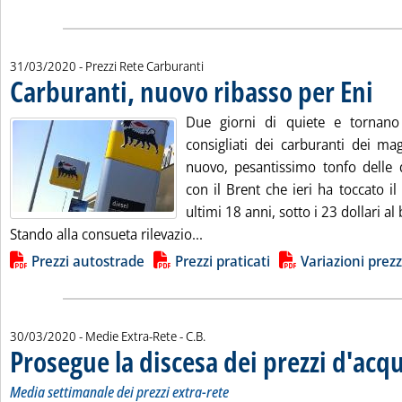
31/03/2020
- Prezzi Rete Carburanti
Carburanti, nuovo ribasso per Eni
. Pubb
Due giorni di quiete e tornano
consigliati dei carburanti dei ma
nuovo, pesantissimo tonfo delle q
con il Brent che ieri ha toccato il 
ultimi 18 anni, sotto i 23 dollari al 
Leggi tutta la notizia: 'Carbura
Stando alla consueta rilevazio...
Lista allegati PDF alla notizia
Prezzi autostrade
Prezzi praticati
Variazioni prezz
di:
30/03/2020
- Medie Extra-Rete -
C.B.
Prosegue la discesa dei prezzi d'acq
Media settimanale dei prezzi extra-rete