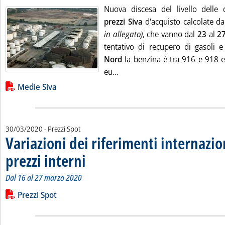
Nuova discesa del livello delle
prezzi Siva
d'acquisto calcolate da
in allegato)
, che vanno dal
23
al
2
tentativo di recupero di gasoli e
Nord
la benzina è tra 916 e 918 eu
Leggi tutta la notizia: 'Proseg
eu...
Lista allegati PDF alla notizia
Medie Siva
30/03/2020
- Prezzi Spot
Variazioni dei riferimenti internazio
prezzi interni
. Sottotitolo: Dal 16 al 27 marzo 2020
. Pubblicata lunedì 30 marzo 2020 alle 11.43.
Dal 16 al 27 marzo 2020
Leggi tutta la notizia: 'Variazioni dei riferimenti internazionali
Lista allegati PDF alla notizia
Prezzi Spot