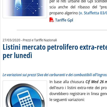
per le reti urbane del Gpl scende
scia anche del ribasso del “pre
propano algerino
(v. Staffetta 03/
Lista allegati PDF alla notizia
Tariffe Gpl
27/03/2020
- Prezzi e Tariffe Nazionali
Listini mercato petrolifero extra-ret
per lunedì
. Sottotitolo:
. Pubblicata venerdì 27 marzo 2020 alle 9.23.
Le variazioni sui prezzi Siva dei carburanti e dei combustibili all'
Le variazioni sui prezzi Siva dei carburanti e dei combustibili all'ingro
In base alla chiusura
Cif Med 26 
dell'euro i listini extra-rete dei pr
dovrebbero registrare in linea gene
le seguenti variazioni: