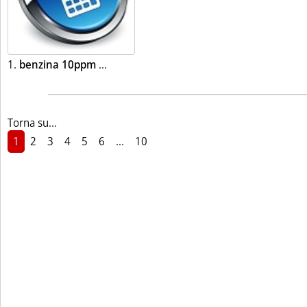
Leggi tutta la notizia: 'Listini mercato pe
1.
benzina 10ppm
...
Torna su...
1
2
3
4
5
6
...
10