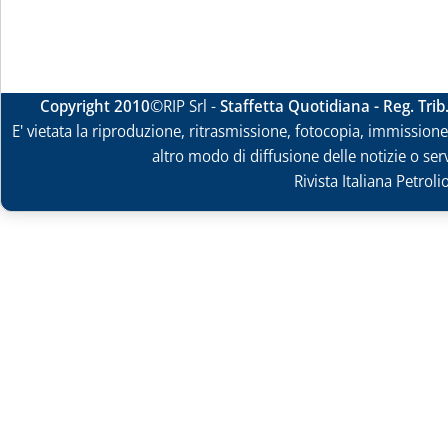
Copyright 2010
©RIP Srl -
Staffetta Quotidiana - Reg. Tri
E' vietata la riproduzione, ritrasmissione, fotocopia, immissione 
altro modo di diffusione delle notizie o ser
Rivista Italiana Petrol