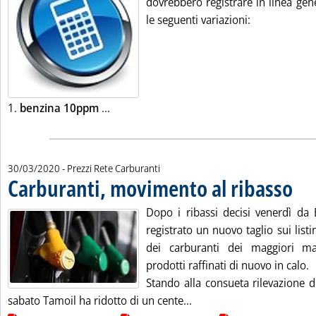
dovrebbero registrare in linea gene
le seguenti variazioni:
Leggi tutta la notizia: 'Listini mercato p
1.
benzina 10ppm
...
30/03/2020
- Prezzi Rete Carburanti
Carburanti, movimento al ribasso
. Pubbl
Dopo i ribassi decisi venerdì da 
registrato un nuovo taglio sui listin
dei carburanti dei maggiori ma
prodotti raffinati di nuovo in calo.
Stando alla consueta rilevazione d
Leggi tutta la notizia: '
sabato Tamoil ha ridotto di un cente...