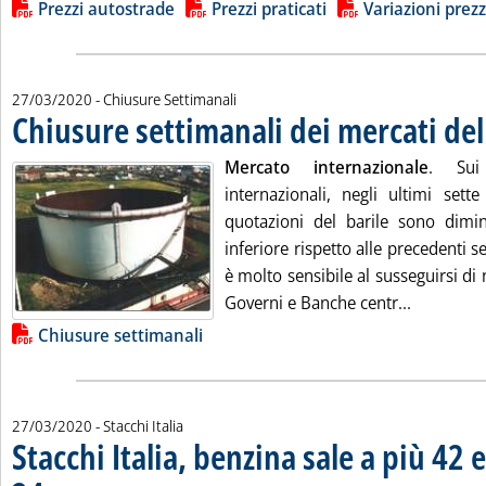
Lista allegati PDF alla notizia
Prezzi autostrade
Prezzi praticati
Variazioni prezz
27/03/2020
- Chiusure Settimanali
Chiusure settimanali dei mercati de
Mercato internazionale
. Sui 
internazionali, negli ultimi sette
quotazioni del barile sono dimi
inferiore rispetto alle precedenti
è molto sensibile al susseguirsi di 
Leggi tutt
Governi e Banche centr...
Lista allegati PDF alla notizia
Chiusure settimanali
27/03/2020
- Stacchi Italia
Stacchi Italia, benzina sale a più 42 e
. Sottotitolo: Ai massimi degli ultimi 12 mesi sulla scia del nuovo crollo delle medi
. Pubblicata venerdì 27 marzo 2020 alle 13.39.