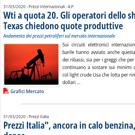
di:
31/03/2020
- Prezzi Internazionali -
A.P.
Wti a quota 20. Gli operatori dello sh
Texas chiedono quote produttive
. Sottot
. Pubbli
Andamento dei prezzi petroliferi sul mercato internazionale
Sui circuiti elettronici internazio
barile hanno avviato anche questa
dei ribassi, sia per i greggi che per
continuano a sostare sui minimi de
col light crude Usa che lotta per 
Leggi tutta la notizia: 'W
dollari ...
Lista allegati PDF alla notizia
Grafici Mercato
31/03/2020
- Prezzi Italia
Prezzi Italia”, ancora in calo benzina,
. Sottotitolo: I ribassi rispetto a fine febbraio. Crollo del denso
. Pubblicata martedì 31 marzo 2020 alle 13.16.