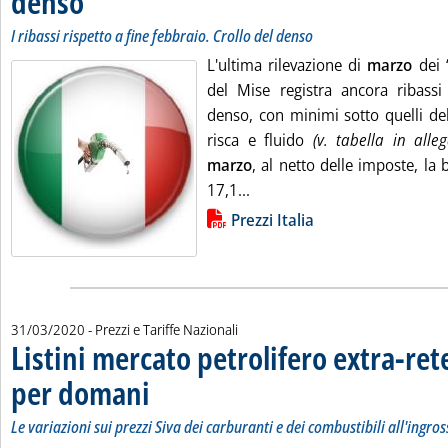
denso
I ribassi rispetto a fine febbraio. Crollo del denso
L'ultima rilevazione di
marzo
dei “
del Mise registra ancora ribassi
denso, con minimi sotto quelli del
risca e fluido
(v. tabella in alle
marzo
, al netto delle imposte, la 
Leggi tutta la notizia: 'Prez
17,1...
Lista allegati PDF alla notizia
Prezzi Italia
31/03/2020
- Prezzi e Tariffe Nazionali
Listini mercato petrolifero extra-ret
per domani
. Sottotitolo: Le variazioni sui prezzi Siva dei carburanti e dei c
. Pubblicata martedì 31 marzo 2020 alle 9.36.
Le variazioni sui prezzi Siva dei carburanti e dei combustibili all'ingro