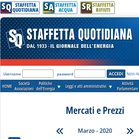
S
S
S
Q
A
R
STAFFETTA
STAFFETTA
STAFFETTA
QUOTIDIANA
ACQUA
RIFIUTI
'Modulo Login per accedere'
Non ri
Username
password
Società
Politiche
Attività
HOME
▼
Leggi e atti amministrativi
▼
Associazioni
dell'Energia
Parlamentare
Mercati e Prezzi
Marzo - 2020