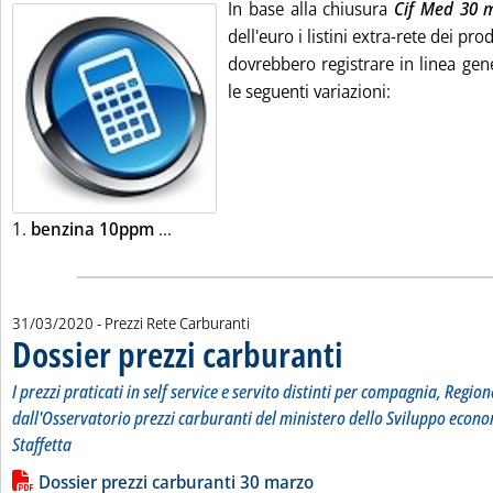
In base alla chiusura
Cif Med 30 
dell'euro i listini extra-rete dei pr
dovrebbero registrare in linea gene
le seguenti variazioni:
Leggi tutta la notizia: 'Listini mercato p
1.
benzina 10ppm
...
31/03/2020
- Prezzi Rete Carburanti
Dossier prezzi carburanti
. Sottotitolo: I prezzi pratic
. Pubblicata martedì 31 marz
I prezzi praticati in self service e servito distinti per compagnia, Region
dall'Osservatorio prezzi carburanti del ministero dello Sviluppo econo
Staffetta
Leggi tutta la notizia: 'Dossier prezzi carburanti'
Lista allegati PDF alla notizia
Dossier prezzi carburanti 30 marzo