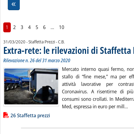
1
2
3
4
5
6
...
10
di:
31/03/2020
- Staffetta Prezzi -
C.B.
Extra-rete: le rilevazioni di Staffetta
Rilevazione n. 26 del 31 marzo 2020
Mercato interno quasi fermo, non
stallo di “fine mese,” ma per eff
attività lavorative per contra
Coronavirus. A risentirne di pi
consumi sono crollati. In Mediterr
Leg
Med, espressa in euro per mill...
Lista allegati PDF alla notizia
26 Staffetta prezzi