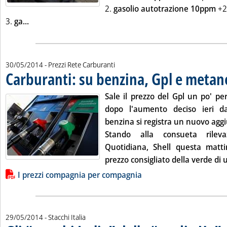
2.
gasolio autotrazione 10ppm
+2
Leggi tutta la notizia: 'Listini mercato petrolifero extr
3.
ga...
30/05/2014
- Prezzi Rete Carburanti
Carburanti: su benzina, Gpl e metan
Sale il prezzo del Gpl un po' pe
dopo l'aumento deciso ieri d
benzina si registra un nuovo aggi
Stando alla consueta rileva
Quotidiana, Shell questa matt
prezzo consigliato della verde di 
Lista allegati PDF alla notizia
I prezzi compagnia per compagnia
29/05/2014
- Stacchi Italia
. 
. 