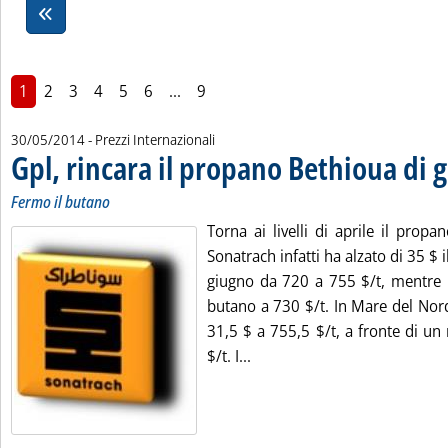
1
2
3
4
5
6
...
9
30/05/2014
- Prezzi Internazionali
Gpl, rincara il propano Bethioua di 
Fermo il butano
Torna ai livelli di aprile il propa
Sonatrach infatti ha alzato di 35 $ i
giugno da 720 a 755 $/t, mentre ha
butano a 730 $/t. In Mare del Nord
31,5 $ a 755,5 $/t, a fronte di un
Leggi tutta la notizia: 'Gpl,
$/t. I...