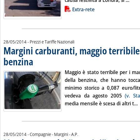
causa festività a Londra, si ...
Lista allegati PDF alla notizia
Extra-rete
28/05/2014
- Prezzi e Tariffe Nazionali
Margini carburanti, maggio terribile
benzina
. Pubblicata mercoledì 28 maggio 2014 alle 15.10.
Maggio è stato terribile per i ma
della benzina, che hanno tocca
minimo storico a 0,087 euro/litr
vedeva da agosto 2005
(v. St
L
media mensile è scesa di altri t...
di:
28/05/2014
- Compagnie - Margini -
A.P.