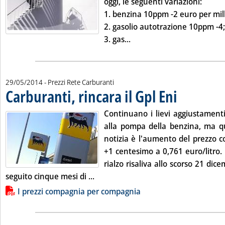
oggi, le seguenti variazioni:
1.
benzina 10ppm
-2 euro per mille
2.
gasolio autotrazione 10ppm
-4;
Leggi tutta la notizia: 'Li
3.
gas...
29/05/2014
- Prezzi Rete Carburanti
Carburanti, rincara il Gpl Eni
. Pubblicata giovedì
Continuano i lievi aggiustamenti 
alla pompa della benzina, ma q
notizia è l'aumento del prezzo co
+1 centesimo a 0,761 euro/litro. P
rialzo risaliva allo scorso 21 dic
Leggi tutta la notizia: 'Carburanti, ri
seguito cinque mesi di ...
Lista allegati PDF alla notizia
I prezzi compagnia per compagnia