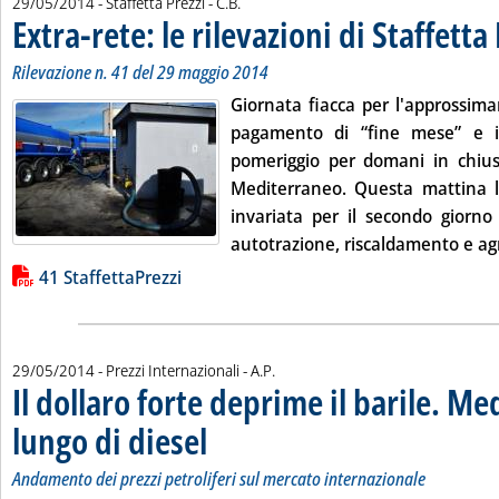
di:
29/05/2014
- Staffetta Prezzi -
C.B.
Extra-rete: le rilevazioni di Staffetta
Rilevazione n. 41 del 29 maggio 2014
Giornata fiacca per l'approssimar
pagamento di “fine mese” e i r
pomeriggio per domani in chiu
Mediterraneo. Questa mattina 
invariata per il secondo giorno 
autotrazione, riscaldamento e agri
Lista allegati PDF alla notizia
41 StaffettaPrezzi
di:
29/05/2014
- Prezzi Internazionali -
A.P.
Il dollaro forte deprime il barile. M
lungo di diesel
. Sottotitolo: Andamento dei prezzi petroliferi sul merc
. Pubblicata giovedì 29 maggio 2014 alle 15.20.
Andamento dei prezzi petroliferi sul mercato internazionale