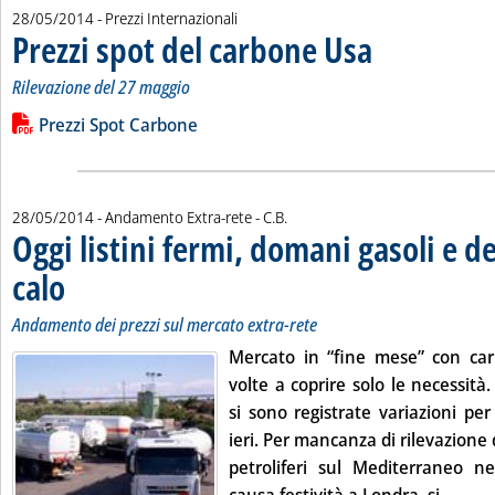
28/05/2014
- Prezzi Internazionali
Prezzi spot del carbone Usa
. Sottotitolo: Rilevazio
. Pubblicata mercoledì
Rilevazione del 27 maggio
Leggi tutta la notizia: 'Prezzi spot del carbone Usa '
Lista allegati PDF alla notizia
Prezzi Spot Carbone
di:
28/05/2014
- Andamento Extra-rete -
C.B.
Oggi listini fermi, domani gasoli e d
calo
. Sottotitolo: Andamento dei prezzi sul mercato extra-rete
. Pubblicata mercoledì 28 maggio 2014 alle 15.11.
Andamento dei prezzi sul mercato extra-rete
Mercato in “fine mese” con car
volte a coprire solo le necessit
si sono registrate variazioni per 
ieri. Per mancanza di rilevazione 
petroliferi sul Mediterraneo n
Leggi