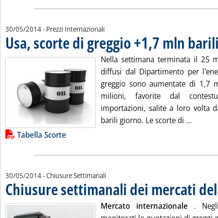
30/05/2014
- Prezzi Internazionali
Usa, scorte di greggio +1,7 mln baril
Nella settimana terminata il 25 m
diffusi dal Dipartimento per l'ene
greggio sono aumentate di 1,7 mi
milioni, favorite dal contes
importazioni, salite a loro volta 
Leggi tu
barili giorno. Le scorte di ...
Lista allegati PDF alla notizia
Tabella Scorte
30/05/2014
- Chiusure Settimanali
Chiusure settimanali dei mercati de
Mercato internazionale
. Negl