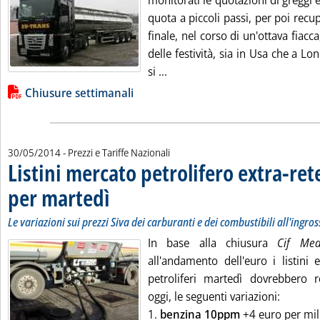
monitorati le quotazioni di greggi
quota a piccoli passi, per poi rec
finale, nel corso di un'ottava fiacca
delle festività, sia in Usa che a Lo
Leggi tutta la notizia: 'Chius
si ...
Lista allegati PDF alla notizia
Chiusure settimanali
30/05/2014
- Prezzi e Tariffe Nazionali
Listini mercato petrolifero extra-ret
per martedì
. Sottotitolo: Le variazioni sui prezzi Siva dei carburanti e dei 
. Pubblicata venerdì 30 maggio 2014 alle 9.26.
Le variazioni sui prezzi Siva dei carburanti e dei combustibili all'ingro
In base alla chiusura
Cif M
all'andamento dell'euro i listini 
petroliferi martedì dovrebbero re
oggi, le seguenti variazioni:
1.
benzina 10ppm
+4 euro per mille