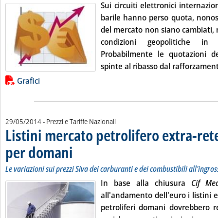
Sui circuiti elettronici internazio
barile hanno perso quota, nonos
del mercato non siano cambiati, n
condizioni geopolitiche in
Probabilmente le quotazioni d
spinte al ribasso dal rafforzamento
Lista allegati PDF alla notizia
Grafici
29/05/2014
- Prezzi e Tariffe Nazionali
Listini mercato petrolifero extra-ret
per domani
. Sottotitolo: Le variazioni sui prezzi Siva dei carburanti e dei c
. Pubblicata giovedì 29 maggio 2014 alle 9.38.
Le variazioni sui prezzi Siva dei carburanti e dei combustibili all'ingro
In base alla chiusura
Cif M
all'andamento dell'euro i listini 
petroliferi domani dovrebbero re