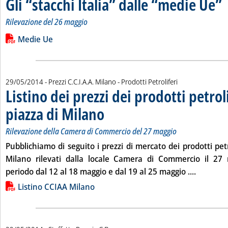
Gli “stacchi Italia” dalle “medie Ue”
Rilevazione del 26 maggio
Leggi tutta la notizia: 'Gli “stacchi Italia” dalle “medie Ue”'
Lista allegati PDF alla notizia
Medie Ue
29/05/2014
- Prezzi C.C.I.A.A. Milano - Prodotti Petroliferi
Listino dei prezzi dei prodotti petroli
piazza di Milano
. Sottotitolo: Rilevazione della Camera di Commerc
. Pubblicata giovedì 29 maggio 2014 alle 15.25.
Rilevazione della Camera di Commercio del 27 maggio
Pubblichiamo di seguito i prezzi di mercato dei prodotti petro
Milano rilevati dalla locale Camera di Commercio il
27 
Leggi tut
periodo dal
12
al
18 maggio
e dal
19
al
25 maggio
....
Lista allegati PDF alla notizia
Listino CCIAA Milano