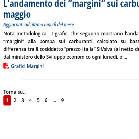
L'andamento dei “margini” sui carbu
maggio
. Sottotitolo: Aggiornati all'ultimo lunedì del mese
. Pubblicata mercoledì 28 maggio 2014 alle 15.6.
Aggiornati all'ultimo lunedì del mese
Nota metodologica
. I grafici che seguono mostrano l'and
“margini” alla pompa sui carburanti, calcolato su ba
differenza tra il cosiddetto “prezzo Italia” Sif/siva (al netto d
Leggi
dal ministero dello Sviluppo economico ogni lunedì, e ...
Lista allegati PDF alla notizia
Grafici Margini
Torna su...
1
2
3
4
5
6
...
9