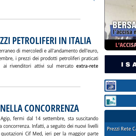
a: 'TARIFFE: DA DOMANI GAS + 3,8, ELETTRICITÀ +4,4%'
ZZI PETROLIFERI IN ITALIA
. Pubblicata venerdì 30 settem
L’ACCIS
iterraneo di mercoledì e all'andamento dell'euro,
embre, i prezzi dei prodotti petroliferi praticati
 ai rivenditori attivi sul mercato
extra-rete
ggi tutta la notizia: 'LE VARIAZIONI DEI PREZZI PETROLIFERI IN 
Sezione:
Sezione: quotaz
O NELLA CONCORRENZA
. Pubblicata venerdì 30 settembre 2005 
i Agip, fermi dal 14 settembre, sta suscitando
 concorrenza. Infatti, a seguito dei nuovi livelli
STAFFETTA PRE
Prezzi Rete 
 quotazioni Cif Med, ieri per la maggior parte