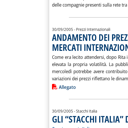
delle compagnie presenti sulla rete tra 
30/09/2005
- Prezzi Internazionali
ANDAMENTO DEI PREZZ
MERCATI INTERNAZIO
Come era lecito attendersi, dopo Rita
elevata la propria volatilità. La pubb
mercoledì potrebbe avere contribuito
variazioni dei prezzi riflettano le dinam
Lista allegati PDF alla notiz
Allegato
30/09/2005
- Stacchi Italia
GLI “STACCHI ITALIA”