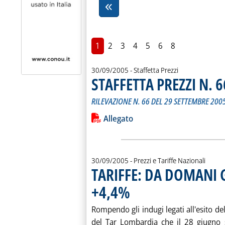
1
2
3
4
5
6
8
30/09/2005
- Staffetta Prezzi
STAFFETTA PREZZI N. 6
RILEVAZIONE N. 66 DEL 29 SETTEMBRE 200
Leggi tutta la notizia: 'STAFFETTA PRE
Lista allegati PDF alla notiz
Allegato
30/09/2005
- Prezzi e Tariffe Nazionali
TARIFFE: DA DOMANI G
+4,4%
. Pubblicata venerdì 30 settembre 2005 
Rompendo gli indugi legati all'esito del
del Tar Lombardia che il 28 giugno 