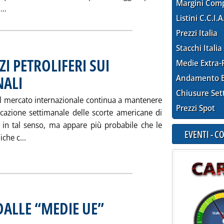
Margini Com
Leggi tutta la notizia: 'AGIP FERMA: DISAGIO NELLA CONC
...
Listini C.C.I.A
Prezzi Italia
Stacchi Italia
I PETROLIFERI SUI
Medie Extra-
NALI
Andamento E
. Pubblicata venerdì 30 settembre 2005 alle 15.55.
Chiusure Set
 il mercato internazionale continua a mantenere
Prezzi Spot
licazione settimanale delle scorte americane di
 in tal senso, ma appare più probabile che le
EVENTI - 
Leggi tutta la notizia: 'ANDAMENTO DEI PREZZI PETR
iche c...
ia
 DALLE “MEDIE UE”
. Sottotitolo: Prezzi e mercato Italia
. Pubblicata venerdì 30 settembre 2005 alle 15.51