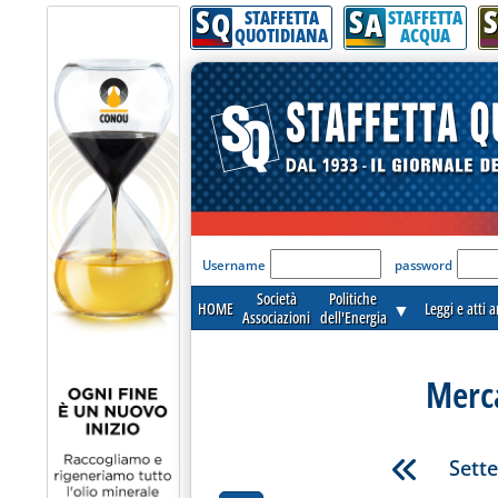
S
S
S
Q
A
STAFFETTA
STAFFETTA
QUOTIDIANA
ACQUA
'Modulo Login per acceder
Username
password
Società
Politiche
HOME
▼
Leggi e atti 
Associazioni
dell'Energia
Merca
Sett