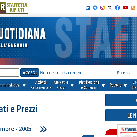
R
STAFFETTA
RIFIUTI
e'
Non riesco ad accedere
Ricerca
Attività
Mercati e
Distribuzione
En
amministrativi
▼
▼
▼
Petrolio
▼
Parlamentare
Prezzi
e Consumi
Ele
ti e Prezzi
LE 
embre - 2005