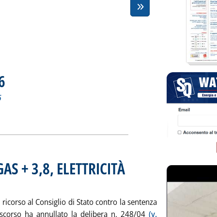
6
. Sottotitolo: RILEVAZIONE N. 66 DEL 29 SETTEMBRE 2005
. Pubblicata venerdì 30 settembre 2005 alle 16.8.
5
ZZI N. 66'
ia
AS + 3,8, ELETTRICITÀ
alle 16.3.
 ricorso al Consiglio di Stato contro la sentenza
scorso ha annullato la delibera n. 248/04
(v.