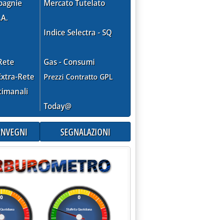
pagnie
Mercato Tutelato
ORRENZA'
.A.
Indice Selectra - SQ
Rete
Gas - Consumi
xtra-Rete
Prezzi Contratto GPL
timanali
Today@
CONVEGNI
SEGNALAZIONI
OLIFERI SUI MERCATI INTERNAZIONALI'
.