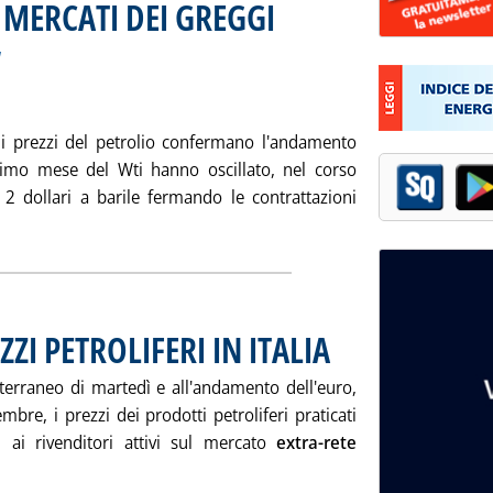
 MERCATI DEI GREGGI
. Sottotitolo: di Maurizio Moscatelli e M
. Pubblicata venerdì 30 settembre 2005 al
a
i i prezzi del petrolio confermano l'andamento
 primo mese del Wti hanno oscillato, nel corso
 2 dollari a barile fermando le contrattazioni
tizia: 'MERCATI A TERMINE & MERCATI DEI GREGGI'
ZZI PETROLIFERI IN ITALIA
. Pubblicata giovedì 29 settemb
diterraneo di martedì e all'andamento dell'euro,
embre, i prezzi dei prodotti petroliferi praticati
 ai rivenditori attivi sul mercato
extra-rete
ggi tutta la notizia: 'LE VARIAZIONI DEI PREZZI PETROLIFERI IN