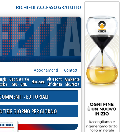
RICHIEDI ACCESSO GRATUITO
Abbonamenti
Contatti
ergia
Gas Naturale
Altre Fonti
Ambiente
Nucleare
ttrica
GPL - GNL
Efficienza
Sicurezza
COMMENTI - EDITORIALI
NOTIZIE GIORNO PER GIORNO