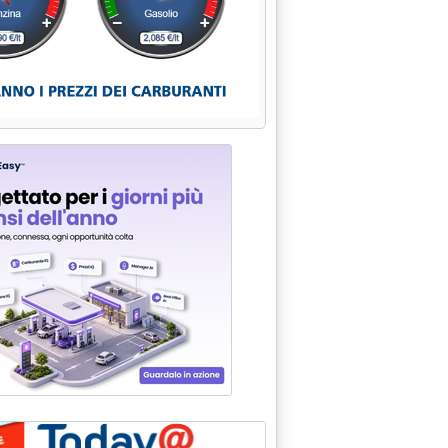
CHE IL GAS (+3,8%)'