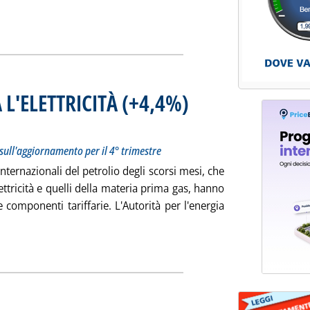
 ITALIA” DALLE “MEDIE UE”'
ia
 L'ELETTRICITÀ (+4,4%)
titolo: Testo del comunicato stampa dell'Autorità sull'aggiornamento per il 4° trimestre
icata venerdì 30 settembre 2005 alle 15.48.
sull'aggiornamento per il 4° trimestre
internazionali del petrolio degli scorsi mesi, che
ettricità e quelli della materia prima gas, hanno
componenti tariffarie. L'Autorità per l'energia
tutta la notizia: 'TARIFFE: AUMENTA SIA L'ELETTRICITÀ (+4,4%) 
ia