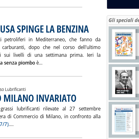
Gli speciali d
SA SPINGE LA BENZINA
. Pubblicata giovedì 29 settembre
i petroliferi in Mediterraneo, che fanno da
i carburanti, dopo che nel corso dell'ultimo
 sui livelli di una settimana prima. Ieri la
Leggi tutta la notizia: 'MERCATO, DOMAN
a senza piombo
è...
sso Lubrificanti
NO MILANO INVARIATO
. Pubblicata giovedì 29 settembre 2005 all
grassi lubrificanti rilevate al 27 settembre
ra di Commercio di Milano, in confronto alla
Leggi tutta la notizia: 'LUBRIFICANTI, LISTINO MILANO
27/7)
....