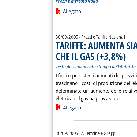
Prezzi e mercato Italia
Leggi tutta la notizia: 'GLI “STACCHI
Lista allegati PDF alla notiz
Allegato
30/09/2005
- Prezzi e Tariffe Nazionali
TARIFFE: AUMENTA SIA
CHE IL GAS (+3,8%)
. Sotto
. Pubbl
Testo del comunicato stampa dell'Autorità 
I forti e persistenti aumenti dei prezzi 
trascinano i costi di produzione dell'el
determinato un aumento delle relative 
Leggi 
elettrica e il gas ha provveduto...
Lista allegati PDF alla notiz
Allegato
30/09/2005
- A Termine e Greggi