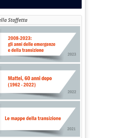
ella Staffetta
 2005 alle 16.19.
DA USA SPINGE LA BENZINA'
e 15.58.
 INVARIATO'