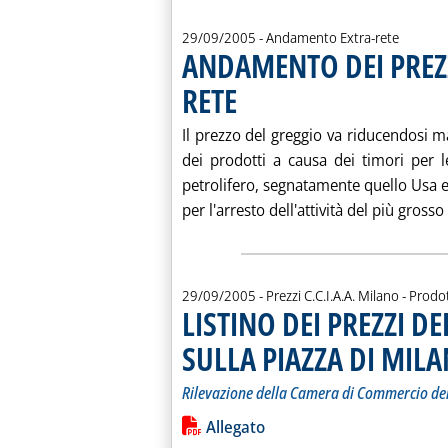
29/09/2005
- Andamento Extra-rete
ANDAMENTO DEI PREZ
RETE
. Pubblicata giovedì 29 settembre 2005 alle 
Il prezzo del greggio va riducendosi 
dei prodotti a causa dei timori per l
petrolifero, segnatamente quello Usa e
per l'arresto dell'attività del più grosso 
29/09/2005
- Prezzi C.C.I.A.A. Milano - Prodot
LISTINO DEI PREZZI D
SULLA PIAZZA DI MIL
Rilevazione della Camera di Commercio de
Leggi tutta la notizia: 'LISTINO DE
Lista allegati PDF alla notiz
Allegato