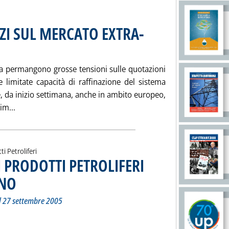
ZI SUL MERCATO EXTRA-
15.55.
ma permangono grosse tensioni sulle quotazioni
e limitate capacità di raffinazione del sistema
, da inizio settimana, anche in ambito europeo,
Leggi tutta la notizia: 'ANDAMENTO DEI PREZZI SUL MER
im...
ti Petroliferi
EI PRODOTTI PETROLIFERI
ANO
. Sottotitolo: Rilevazione della Camera di Commercio del 27 settembre 2005
. Pubblicata giovedì 29 settembre 2005 alle 15.46.
l 27 settembre 2005
I PREZZI DEI PRODOTTI PETROLIFERI SULLA PIAZZA DI MILANO'
ia