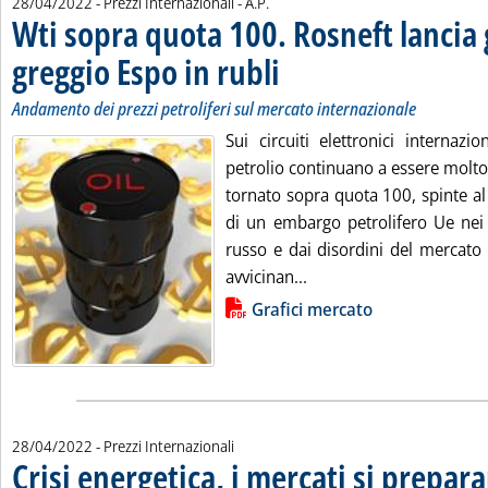
di:
28/04/2022
- Prezzi Internazionali -
A.P.
Wti sopra quota 100. Rosneft lancia 
greggio Espo in rubli
. Sottotitolo: Andamento dei prezzi petro
. Pubblicata giovedì 28 aprile 2022 alle 
Andamento dei prezzi petroliferi sul mercato internazionale
Sui circuiti elettronici internazi
petrolio continuano a essere molto i
tornato sopra quota 100, spinte al r
di un embargo petrolifero Ue nei 
russo e dai disordini del mercato 
Leggi tutta la notizia: 
avvicinan...
Lista allegati PDF alla notizia
Grafici mercato
28/04/2022
- Prezzi Internazionali
Crisi energetica, i mercati si prepar