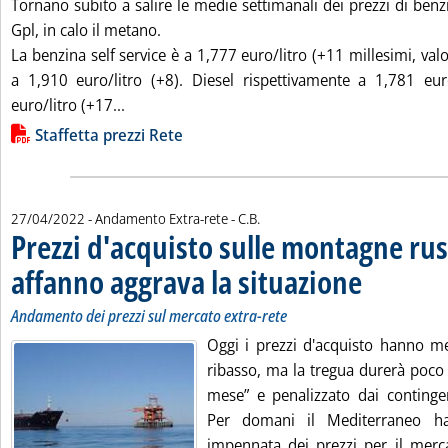
Tornano subito a salire le medie settimanali dei prezzi di benzin
Gpl, in calo il metano.
La benzina self service è a 1,777 euro/litro (+11 millesimi, valo
a 1,910 euro/litro (+8). Diesel rispettivamente a 1,781 eur
Leggi tutta la notizia: 'Staffetta prezzi rete'
euro/litro (+17...
Lista allegati PDF alla notizia
Staffetta prezzi Rete
di:
27/04/2022
- Andamento Extra-rete -
C.B.
Prezzi d'acquisto sulle montagne rus
affanno aggrava la situazione
. Sottotitolo: And
. Pubblicata merco
Andamento dei prezzi sul mercato extra-rete
Oggi i prezzi d'acquisto hanno m
ribasso, ma la tregua durerà poco 
mese” e penalizzato dai continge
Per domani il Mediterraneo ha
impennata dei prezzi per il merca