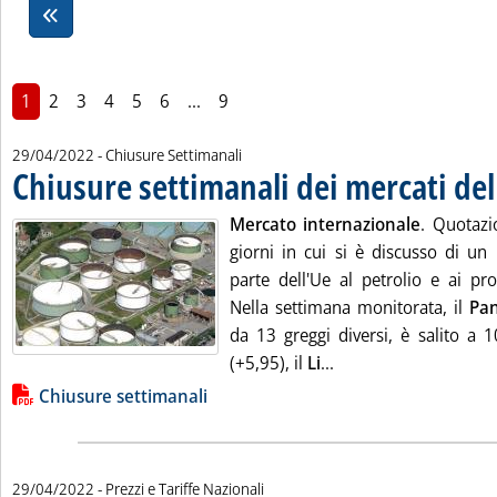
1
2
3
4
5
6
...
9
29/04/2022
- Chiusure Settimanali
Chiusure settimanali dei mercati del
Mercato internazionale
. Quotazi
giorni in cui si è discusso di un
parte dell'Ue al petrolio e ai prod
Nella settimana monitorata, il
Pan
da 13 greggi diversi, è salito a 1
Leggi tutta la notizi
(+5,95), il
Li
...
Lista allegati PDF alla notizia
Chiusure settimanali
29/04/2022
- Prezzi e Tariffe Nazionali