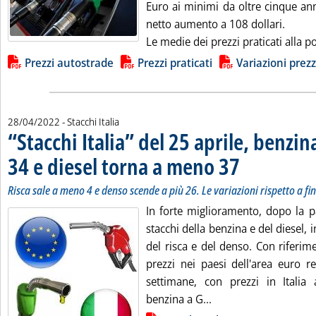
Euro ai minimi da oltre cinque ann
netto aumento a 108 dollari.
Le medie dei prezzi praticati alla p
Lista allegati PDF alla notizia
Prezzi autostrade
Prezzi praticati
Variazioni prezz
28/04/2022
- Stacchi Italia
“Stacchi Italia” del 25 aprile, benzi
34 e diesel torna a meno 37
. Sottotitolo: Risca sa
. Pubblicata giovedì 28
Risca sale a meno 4 e denso scende a più 26. Le variazioni rispetto a f
In forte miglioramento, dopo la pa
stacchi della benzina e del diesel, 
del risca e del denso. Con riferime
prezzi nei paesi dell'area euro re
settimane, con prezzi in Italia a
Leggi tutta la notizi
benzina a G...