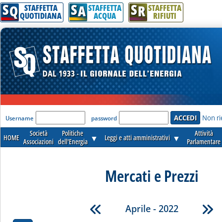
S
S
S
Q
A
R
STAFFETTA
STAFFETTA
STAFFETTA
QUOTIDIANA
ACQUA
RIFIUTI
'Modulo Login per accedere'
Non ri
Username
password
Società
Politiche
Attività
HOME
▼
Leggi e atti amministrativi
▼
Associazioni
dell'Energia
Parlamentare
Mercati e Prezzi
Aprile - 2022