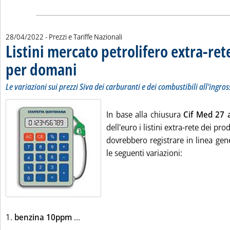
28/04/2022
- Prezzi e Tariffe Nazionali
Listini mercato petrolifero extra-ret
per domani
. Sottotitolo: Le variazioni sui prezzi Siva dei carburanti e dei c
. Pubblicata giovedì 28 aprile 2022 alle 9.7.
Le variazioni sui prezzi Siva dei carburanti e dei combustibili all'ingro
In base alla chiusura
Cif Med 27 a
dell'euro i listini extra-rete dei pr
dovrebbero registrare in linea gene
le seguenti variazioni:
Leggi tutta la notizia: 'Listini mercato p
1.
benzina 10ppm
...