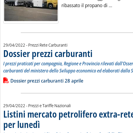
Leggi tutt
ribassato il propano di ...
29/04/2022
- Prezzi Rete Carburanti
Dossier prezzi carburanti
. Sottotitolo: I prezzi prati
. Pubblicata venerdì 29 april
I prezzi praticati per compagnia, Regione e Provincia rilevati dall'Osse
carburanti del ministero dello Sviluppo economico ed elaborati dalla S
Leggi tutta la notizia: 'Dossier prezzi carburanti'
Lista allegati PDF alla notizia
Dossier prezzi carburanti 28 aprile
29/04/2022
- Prezzi e Tariffe Nazionali
Listini mercato petrolifero extra-ret
per lunedì
. Sottotitolo: Le variazioni sui prezzi Siva dei carburanti e dei comb
. Pubblicata venerdì 29 aprile 2022 alle 9.6.