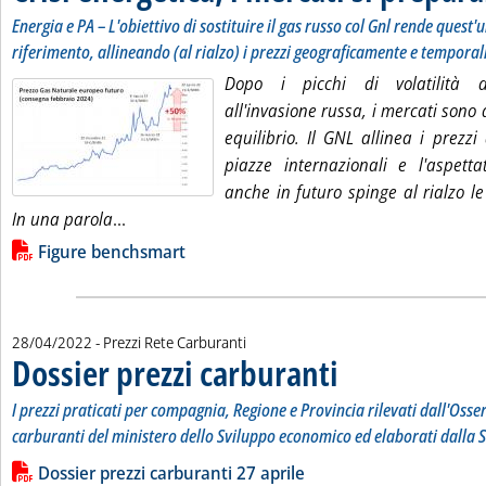
Energia e PA – L'obiettivo di sostituire il gas russo col Gnl rende quest'
riferimento, allineando (al rialzo) i prezzi geograficamente e tempora
Dopo i picchi di volatilità d
all'invasione russa, i mercati sono a
equilibrio. Il GNL allinea i prezzi
piazze internazionali e l'aspetta
anche in futuro spinge al rialzo l
Leggi tutta la notizia: 'Crisi energetica, i merc
In una parola
...
Lista allegati PDF alla notizia
Figure benchsmart
28/04/2022
- Prezzi Rete Carburanti
Dossier prezzi carburanti
. Sottotitolo: I prezzi prati
. Pubblicata giovedì 28 april
I prezzi praticati per compagnia, Regione e Provincia rilevati dall'Osse
carburanti del ministero dello Sviluppo economico ed elaborati dalla S
Leggi tutta la notizia: 'Dossier prezzi carburanti'
Lista allegati PDF alla notizia
Dossier prezzi carburanti 27 aprile