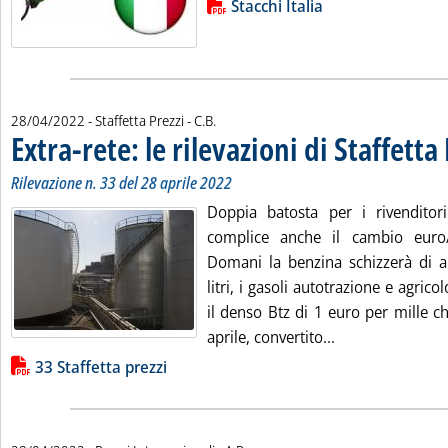
Lista allegati PDF alla notizia
Stacchi Italia
di:
28/04/2022
- Staffetta Prezzi -
C.B.
Extra-rete: le rilevazioni di Staffetta
Rilevazione n. 33 del 28 aprile 2022
Doppia batosta per i rivenditor
complice anche il cambio euro/d
Domani la benzina schizzerà di al
litri, i gasoli autotrazione e agricol
il denso Btz di 1 euro per mille ch
Leggi tutta la no
aprile, convertito...
Lista allegati PDF alla notizia
33 Staffetta prezzi