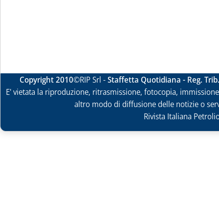
Copyright 2010
©RIP Srl -
Staffetta Quotidiana - Reg. Tri
E' vietata la riproduzione, ritrasmissione, fotocopia, immissione 
altro modo di diffusione delle notizie o ser
Rivista Italiana Petrol