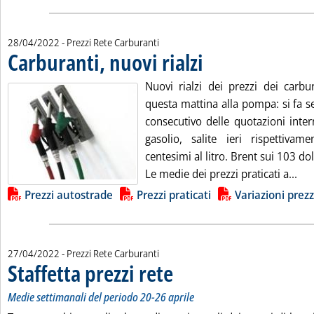
28/04/2022
- Prezzi Rete Carburanti
Carburanti, nuovi rialzi
. Pubblicata giovedì 28 aprile 202
Nuovi rialzi dei prezzi dei carbu
questa mattina alla pompa: si fa s
consecutivo delle quotazioni inter
gasolio, salite ieri rispettiva
centesimi al litro. Brent sui 103 dol
Leg
Le medie dei prezzi praticati a...
Lista allegati PDF alla notizia
Prezzi autostrade
Prezzi praticati
Variazioni prezz
27/04/2022
- Prezzi Rete Carburanti
Staffetta prezzi rete
. Sottotitolo: Medie settimanali del period
. Pubblicata mercoledì 27 aprile 2022 alle
Medie settimanali del periodo 20-26 aprile