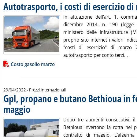
Autotrasporto, i costi di esercizio d
In attuazione dell'art. 1, comm
dicembre 2014, n. 190 (legge di
ministero delle Infrastrutture (M
proprio sito internet i valori indic
"costi di esercizio" di marzo 
Legg
autotrasporto per conto terzi...
Lista allegati PDF alla notizia
Costo gasolio marzo
29/04/2022
- Prezzi Internazionali
Gpl, propano e butano Bethioua in fo
maggio
. Pubblicata venerdì 29 aprile 2022 alle 10.42.
Dopo tre aumenti consecutivi, i
Bethioua invertono la rotta nei pr
contratto di maggio. L'algerina