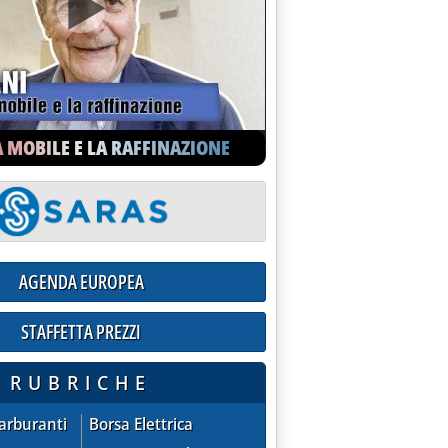
A MOBILE E LA RAFFINAZIONE
I FINE ANNO'
AGENDA EUROPEA
STAFFETTA PREZZI
ioni praticate dalle compagnie sul mercato extra-rete
RUBRICHE
ZZI - quotazioni praticate dalle compagnie sul mercato extra
AGENDA EUROPEA
Carburanti
Borsa Elettrica