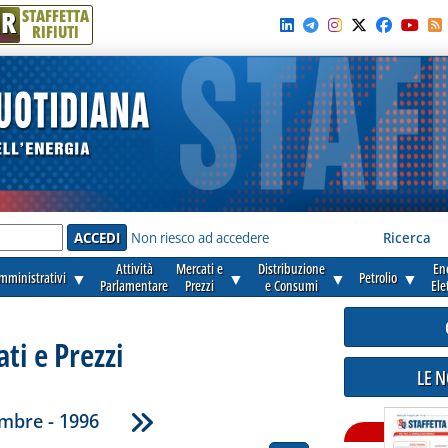
R
STAFFETTA
RIFIUTI
e'
Non riesco ad accedere
Ricerca
Attività
Mercati e
Distribuzione
En
amministrativi
▼
▼
▼
Petrolio
▼
Parlamentare
Prezzi
e Consumi
Ele
ti e Prezzi
LE 
mbre - 1996