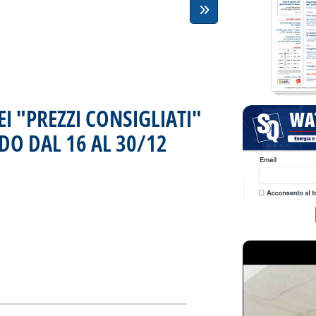
EI "PREZZI CONSIGLIATI"
DO DAL 16 AL 30/12
. Pubblicata martedì 31 dicembre 1996 alle 
 'VARIAZIONI IN L./LT DEI "PREZZI CONSIGLIATI" SEGNALATE NE