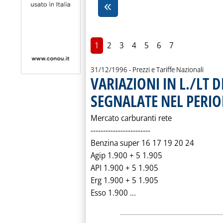
1
2
3
4
5
6
7
31/12/1996
- Prezzi e Tariffe Nazionali
VARIAZIONI IN L./LT D
SEGNALATE NEL PERIO
Mercato carburanti rete
------------------------
Benzina super 16 17 19 20 24
Agip 1.900 + 5 1.905
API 1.900 + 5 1.905
Erg 1.900 + 5 1.905
Leggi tutta la notizia:
Esso 1.900 ...