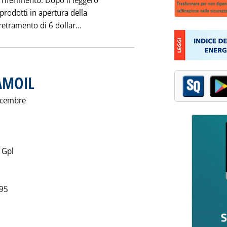
 riferimento. Dopo il leggero
 prodotti in apertura della
Leggi tutta la notizia: 'ANDAMENTO D
etramento di 6 dollar...
TAMOIL
. Pubblicata martedì 24 dicembre 1996 alle 0.0.
dicembre
 Gpl
995
la notizia: 'PREZZI CONSIGLIATI TAMOIL'