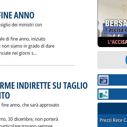
 FINE ANNO
. Pubblicata martedì 31 dicembre 1996 alle 0.0.
iglio dei ministri con
ale di fine anno, iniziato
L’ACCIS
di non siamo in grado di dare
Leggi tutta la notizia: 'LE MISURE FISCALI D
ciate nei giorni s...
Sezione:
RME INDIRETTE SU TAGLIO
ITO
. Pubblicata mercoledì 25 dicembre 1996 alle 0.0.
Sezione: quotaz
 fine anno, che sarà approvato
simo, 30 dicembre, non porterà
STAFFETTA PRE
Prezzi Rete 
n particolare trovano sempre