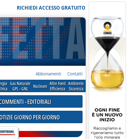
RICHIEDI ACCESSO GRATUITO
Abbonamenti
Contatti
ergia
Gas Naturale
Altre Fonti
Ambiente
Nucleare
ttrica
GPL - GNL
Efficienza
Sicurezza
COMMENTI - EDITORIALI
NOTIZIE GIORNO PER GIORNO