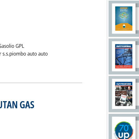
Gasolio GPL
 s.s.piombo auto auto
notizia: 'PREZZI CONSIGLIATI FINA ITALIANA'
BUTAN GAS
. Pubblicata martedì 24 dicembre 1996 alle 0.0.