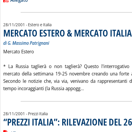
Lista allegati PDF alla notizia
Allegato
28/11/2001
- Estero e Italia
MERCATO ESTERO & MERCATO ITALIA
di G. Massimo Patrignani
Mercato Estero
* La Russia taglierà o non taglierà? Questo l'interrogativo
mercato della settimana 19-25 novembre creando una forte al
Secondo le notizie che, via via, venivano da rappresentanti
Leggi tutta la notizi
tempo incoraggianti (la Russia appogg...
28/11/2001
- Prezzi Italia
“PREZZI ITALIA”: RILEVAZIONE DEL 
Leggi tutta la notizia: '“PREZZI ITALIA”: RILEVAZIONE DEL 