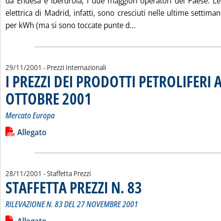
da Endesa e Iberdrola, i due maggiori operatori del Paese. Le
elettrica di Madrid, infatti, sono cresciuti nelle ultime settim
Leggi tutta la notizia
per kWh (ma si sono toccate punte d...
29/11/2001
- Prezzi Internazionali
I PREZZI DEI PRODOTTI PETROLIFERI A
OTTOBRE 2001
. Sottotitolo: Mercato Europa
. Pubblicata giovedì 29 novembre 2001 alle 15.16.
Mercato Europa
Leggi tutta la notizia: 'I PREZZI DEI PRODOTTI PETROLIFERI 
Lista allegati PDF alla notizia
Allegato
28/11/2001
- Staffetta Prezzi
STAFFETTA PREZZI N. 83
. Sottotitolo: RILEVAZIONE N. 8
. Pubblicata mercoledì 28 novemb
RILEVAZIONE N. 83 DEL 27 NOVEMBRE 2001
Leggi tutta la notizia: 'STAFFETTA PREZZI N. 83'