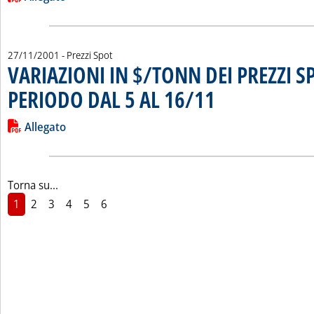
27/11/2001
- Prezzi Spot
VARIAZIONI IN $/TONN DEI PREZZI S
PERIODO DAL 5 AL 16/11
. Pubblicata martedì 27 nove
Leggi tutta la notizia: 'VARIAZIONI IN $/TONN DEI PREZZI 
Lista allegati PDF alla notizia
Allegato
Torna su...
1
2
3
4
5
6