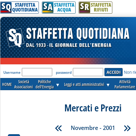
S
S
S
Q
A
R
STAFFETTA
STAFFETTA
STAFFETTA
QUOTIDIANA
ACQUA
RIFIUTI
'Modulo Login per accedere'
Non ri
Username
password
Società
Politiche
Attività
HOME
▼
Leggi e atti amministrativi
▼
Associazioni
dell'Energia
Parlamentare
Mercati e Prezzi
Novembre - 2001