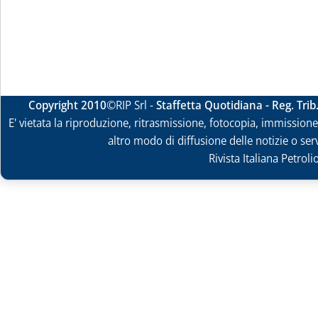
Copyright 2010
©RIP Srl -
Staffetta Quotidiana - Reg. Tri
E' vietata la riproduzione, ritrasmissione, fotocopia, immissione 
altro modo di diffusione delle notizie o ser
Rivista Italiana Petrol