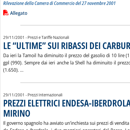
Rilevazione della Camera di Commercio del 27 novembre 2001
Leggi tutta la notizia: 'LISTINO DEI PREZZI DEI PRODOTTI 
Lista allegati PDF alla notizia
Allegato
29/11/2001
- Prezzi e Tariffe Nazionali
LE “ULTIME” SUI RIBASSI DEI CARBU
Da ieri la Tamoil ha diminuito il prezzo del gasolio di 10 lire (
gpl (990). Sempre dai ieri anche la Shell ha diminuito il prezzo
Leggi tutta la notizia: 'LE “ULTIME” SUI RIBASSI D
(1.650). ...
29/11/2001
- Prezzi Internazionali
PREZZI ELETTRICI ENDESA-IBERDROL
MIRINO
. Pubblicata giovedì 29 novembre 2001 alle 15.20.
Il governo spagnolo ha avviato un'inchiesta sui prezzi di vendita de