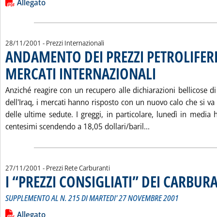
Lista allegati PDF alla notizia
Allegato
28/11/2001
- Prezzi Internazionali
ANDAMENTO DEI PREZZI PETROLIFERI
MERCATI INTERNAZIONALI
. Pubblicata mercoledì 28
Anziché reagire con un recupero alle dichiarazioni bellicose di
dell'Iraq, i mercati hanno risposto con un nuovo calo che si va
delle ultime sedute. I greggi, in particolare, lunedì in media
Leggi tutta la no
centesimi scendendo a 18,05 dollari/baril...
27/11/2001
- Prezzi Rete Carburanti
I “PREZZI CONSIGLIATI” DEI CARBUR
SUPPLEMENTO AL N. 215 DI MARTEDI' 27 NOVEMBRE 2001
Leggi tutta la notizia: 'I “PREZZI CONSIGLIATI” DEI CARBURA
Lista allegati PDF alla notizia
Allegato