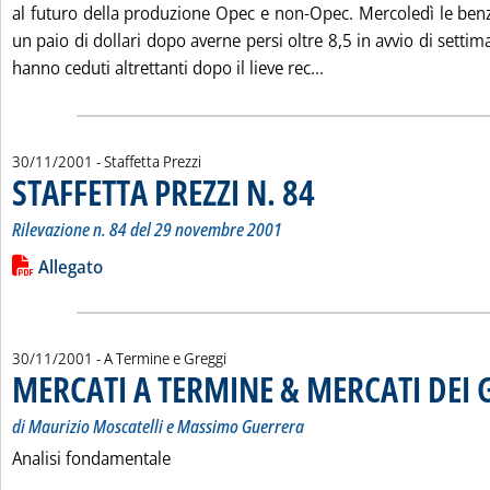
al futuro della produzione Opec e non-Opec. Mercoledì le be
un paio di dollari dopo averne persi oltre 8,5 in avvio di settim
Leggi tutta la noti
hanno ceduti altrettanti dopo il lieve rec...
30/11/2001
- Staffetta Prezzi
STAFFETTA PREZZI N. 84
. Sottotitolo: Rilevazione n. 84 
. Pubblicata venerdì 30 novembre
Rilevazione n. 84 del 29 novembre 2001
Leggi tutta la notizia: 'STAFFETTA PREZZI N. 84'
Lista allegati PDF alla notizia
Allegato
30/11/2001
- A Termine e Greggi
MERCATI A TERMINE & MERCATI DEI 
di Maurizio Moscatelli e Massimo Guerrera
Analisi fondamentale