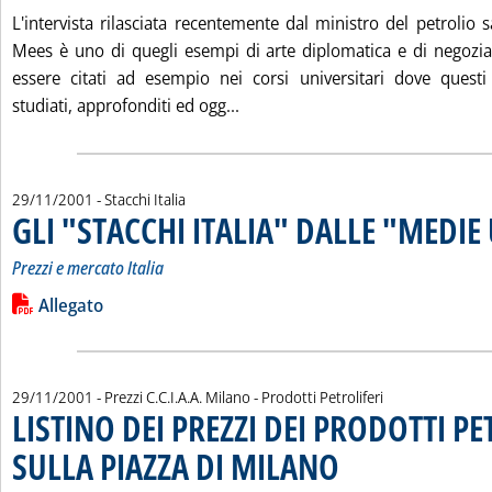
L'intervista rilasciata recentemente dal ministro del petrolio 
Mees è uno di quegli esempi di arte diplomatica e di negozi
essere citati ad esempio nei corsi universitari dove ques
Leggi tutta la notizia: 'MERCA
studiati, approfonditi ed ogg...
29/11/2001
- Stacchi Italia
GLI "STACCHI ITALIA" DALLE "MEDIE
Prezzi e mercato Italia
Leggi tutta la notizia: 'GLI "STACCHI ITALIA" DALLE "MEDIE U
Lista allegati PDF alla notizia
Allegato
29/11/2001
- Prezzi C.C.I.A.A. Milano - Prodotti Petroliferi
LISTINO DEI PREZZI DEI PRODOTTI PE
SULLA PIAZZA DI MILANO
. Sottotitolo: Rilevazione d
. Pubblicata giovedì 29 nove