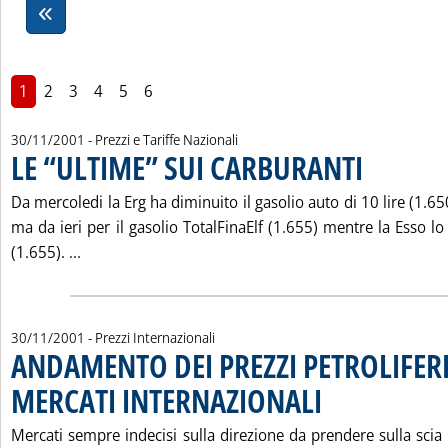
1
2
3
4
5
6
30/11/2001
- Prezzi e Tariffe Nazionali
LE “ULTIME” SUI CARBURANTI
. Pubblicata vene
Da mercoledi la Erg ha diminuito il gasolio auto di 10 lire (1.6
ma da ieri per il gasolio TotalFinaElf (1.655) mentre la Esso lo
Leggi tutta la notizia: 'LE “ULTIME” SUI CARBURANT
(1.655). ...
30/11/2001
- Prezzi Internazionali
ANDAMENTO DEI PREZZI PETROLIFERI
MERCATI INTERNAZIONALI
. Pubblicata venerdì 30 n
Mercati sempre indecisi sulla direzione da prendere sulla scia 