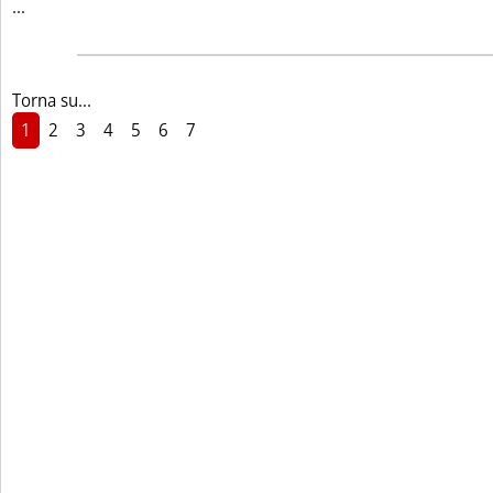
Leggi tutta la notizia: 'PREZZI CONSIGLIATI PRAOIL PRODO
...
Torna su...
1
2
3
4
5
6
7