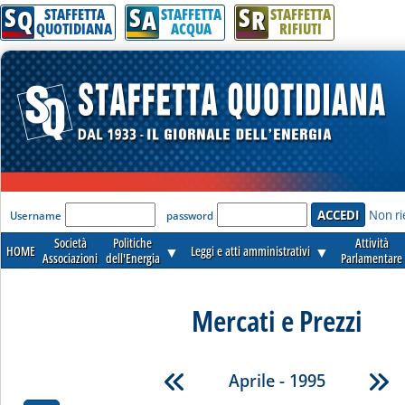
S
S
S
Q
A
R
STAFFETTA
STAFFETTA
STAFFETTA
QUOTIDIANA
ACQUA
RIFIUTI
'Modulo Login per accedere'
Non ri
Username
password
Società
Politiche
Attività
HOME
▼
Leggi e atti amministrativi
▼
Associazioni
dell'Energia
Parlamentare
Mercati e Prezzi
Aprile - 1995