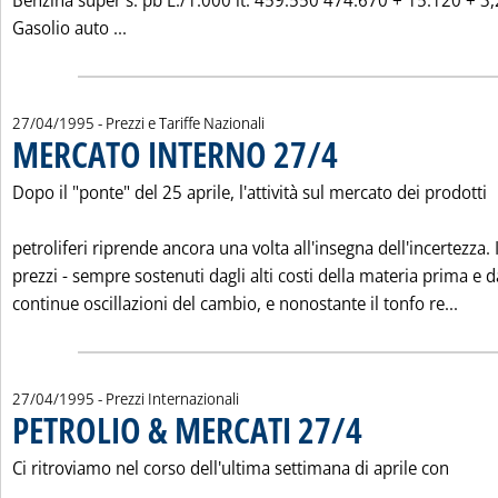
Benzina super s. pb L./1.000 lt. 459.550 474.670 + 15.120 + 3
Leggi tutta la notizia: '"PREZZI ITALIA" SIF-S
Gasolio auto ...
27/04/1995
- Prezzi e Tariffe Nazionali
MERCATO INTERNO 27/4
. Pubblicata giovedì 27 aprile 
Dopo il "ponte" del 25 aprile, l'attività sul mercato dei prodotti
petroliferi riprende ancora una volta all'insegna dell'incertezza. 
prezzi - sempre sostenuti dagli alti costi della materia prima e d
Legg
continue oscillazioni del cambio, e nonostante il tonfo re...
27/04/1995
- Prezzi Internazionali
PETROLIO & MERCATI 27/4
. Pubblicata giovedì 27 ap
Ci ritroviamo nel corso dell'ultima settimana di aprile con