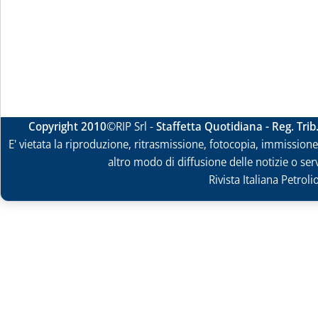
Copyright 2010
©RIP Srl -
Staffetta Quotidiana - Reg. Tri
E' vietata la riproduzione, ritrasmissione, fotocopia, immissione 
altro modo di diffusione delle notizie o ser
Rivista Italiana Petrol