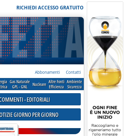
RICHIEDI ACCESSO GRATUITO
Abbonamenti
Contatti
ergia
Gas Naturale
Altre Fonti
Ambiente
Nucleare
ttrica
GPL - GNL
Efficienza
Sicurezza
COMMENTI - EDITORIALI
NOTIZIE GIORNO PER GIORNO