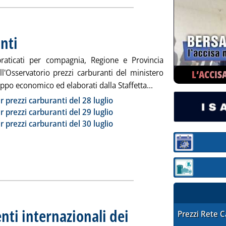
nti
. Pubblicata lunedì 31 luglio 2023 alle 10.55.
praticati per compagnia, Regione e Provincia
all'Osservatorio prezzi carburanti del ministero
L’ACCIS
Leggi tutta la notizi
uppo economico ed elaborati dalla Staffetta...
ia
r prezzi carburanti del 28 luglio
r prezzi carburanti del 29 luglio
r prezzi carburanti del 30 luglio
Sezione:
Sezione: quotaz
enti internazionali dei
STAFFETTA PRE
Prezzi Rete 