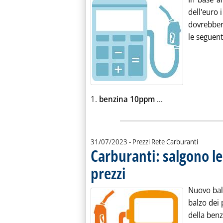
dell'euro i
dovrebbero
le seguent
Leggi tutta la no
1.
benzina 10ppm
...
31/07/2023
- Prezzi Rete Carburanti
Carburanti: salgono le
prezzi
. Pubblicata lunedì 31 luglio 2023 alle 8.
Nuovo balz
balzo dei 
della ben