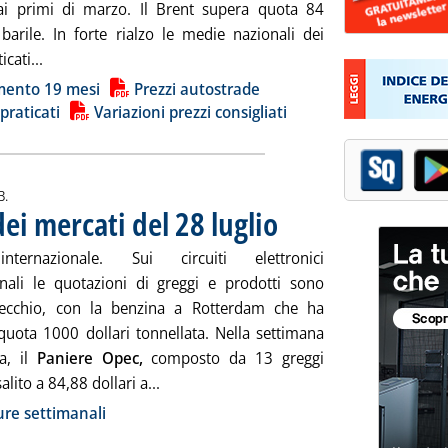
ai primi di marzo. Il Brent supera quota 84
 barile. In forte rialzo le medie nazionali dei
Leggi tutta la notizia: 'Carburanti: salgono le quotazioni,
icati...
ia
ento 19 mesi
Prezzi autostrade
 praticati
Variazioni prezzi consigliati
B.
ei mercati del 28 luglio
. Pubblicata venerdì 28 luglio 2023 
nternazionale. Sui circuiti elettronici
onali le quotazioni di greggi e prodotti sono
recchio, con la benzina a Rotterdam che ha
quota 1000 dollari tonnellata. Nella settimana
a, il
Paniere Opec,
composto da 13 greggi
Leggi tutta la notizia: 'Chiusure settiman
salito a 84,88 dollari a...
ia
re settimanali