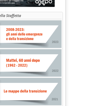
ella Staffetta
edì'