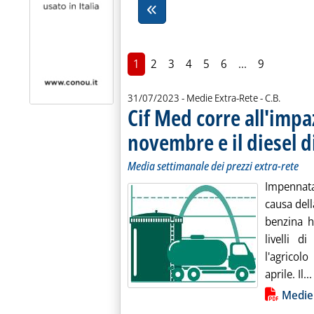
1
2
3
4
5
6
...
9
di:
31/07/2023
- Medie Extra-Rete -
C.B.
Cif Med corre all'impaz
novembre e il diesel d
Media settimanale dei prezzi extra-rete
Impennata 
causa dell
benzina h
livelli d
l'agricolo
aprile. Il...
Lista allegati PDF alla notiz
Medie