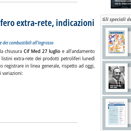
fero extra-rete, indicazioni
Gli speciali d
 prezzi Siva dei carburanti e dei combustibili all'ingrosso
 2023 alle 9.33.
e dei combustibili all'ingrosso
lla chiusura
Cif Med 27 luglio
e all'andamento
 listini extra-rete dei prodotti petroliferi lunedì
 registrare in linea generale, rispetto ad oggi,
i variazioni:
izia: 'Listini mercato petrolifero extra-rete, indicazioni per lun