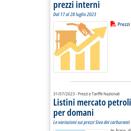
prezzi interni
. Sottotitolo: Dal 17 a
. Pubblicata lunedì 31 
Dal 17 al 28 luglio 2023
Lista allegati PDF alla notiz
Leggi tutt
Prezzi
31/07/2023
- Prezzi e Tariffe Nazionali
Listini mercato petroli
per domani
. Sottotitolo: Le variazioni
. Pubblicata lunedì 31 lugl
Le variazioni sui prezzi Siva dei carburanti 
In base a