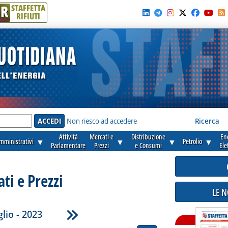
R
STAFFETTA
RIFIUTI
e'
Non riesco ad accedere
Ricerca
Attività
Mercati e
Distribuzione
En
amministrativi
▼
▼
▼
Petrolio
▼
Parlamentare
Prezzi
e Consumi
Ele
ti e Prezzi
LE 
lio - 2023