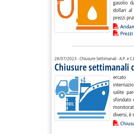
gasolio d
dollari al
prezzi prat
Lista allegati PDF alla notiz
Andam
Prezzi
di:
28/07/2023
- Chiusure Settimanali -
A.P. e C.
Chiusure settimanali d
ercato i
internazi
salite pa
sfondato 
monitorat
diversi, è 
Lista allegati PDF alla notiz
Chiusu