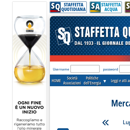
S
S
S
Q
A
STAFFETTA
STAFFETTA
QUOTIDIANA
ACQUA
'Modulo Login per acceder
Username
password
Società
Politiche
HOME
▼
Leggi e atti 
Associazioni
dell'Energia
Merca
Lug