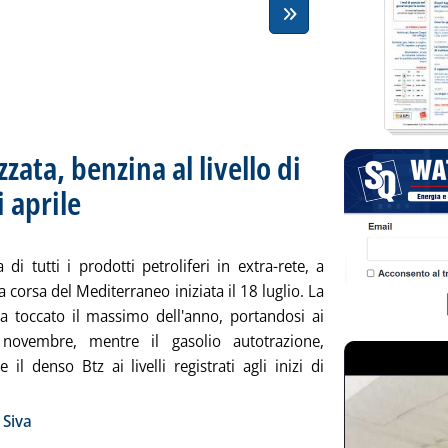
zata, benzina al livello di
i aprile
. Sottotitolo: Media settimanale dei prezzi extra-rete
. Pubblicata lunedì 31 luglio 2023 alle 15.3.
di tutti i prodotti petroliferi in extra-rete, a
a corsa del Mediterraneo iniziata il 18 luglio. La
a toccato il massimo dell'anno, portandosi ai
i novembre, mentre il gasolio autotrazione,
 e il denso Btz ai livelli registrati agli inizi di
Leggi tutta la notizia: 'Cif Med corre all'impazzata, benzina al li
ia
 Siva