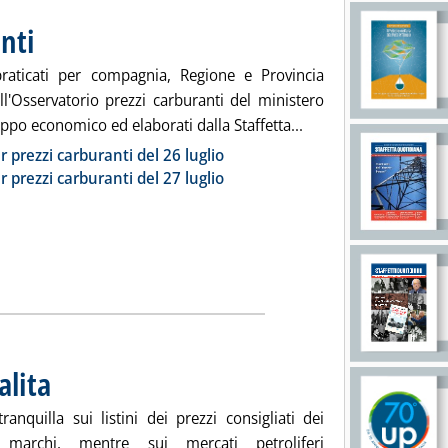
nti
. Pubblicata venerdì 28 luglio 2023 alle 9.21.
praticati per compagnia, Regione e Provincia
all'Osservatorio prezzi carburanti del ministero
Leggi tutta la notizi
uppo economico ed elaborati dalla Staffetta...
ia
r prezzi carburanti del 26 luglio
r prezzi carburanti del 27 luglio
alita
. Pubblicata venerdì 28 luglio 2023 alle 8.38.
ranquilla sui listini dei prezzi consigliati dei
 marchi, mentre sui mercati petroliferi