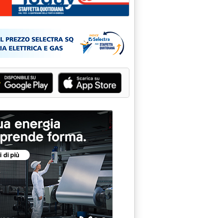
 salgono i prezzi'
alle 13.32.
ali dei mercati del 28 luglio'