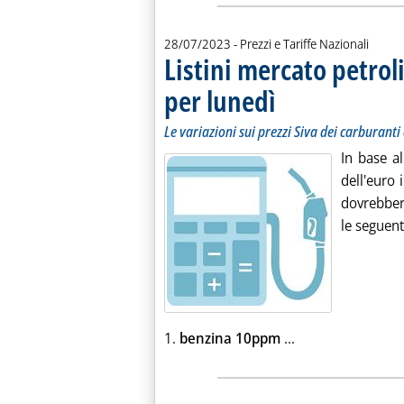
28/07/2023
- Prezzi e Tariffe Nazionali
Listini mercato petroli
per lunedì
. Sottotitolo: Le variazioni sui
. Pubblicata venerdì 28 luglio
Le variazioni sui prezzi Siva dei carburanti 
In base a
dell'euro i
dovrebbero
le seguent
Leggi tutta la not
1.
benzina 10ppm
...