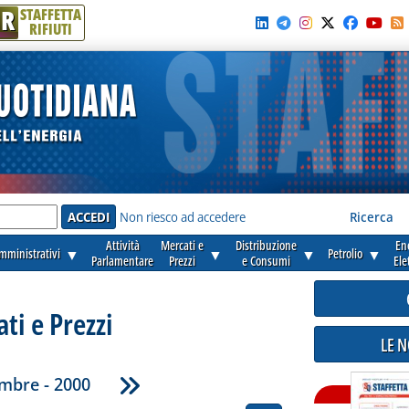
R
STAFFETTA
RIFIUTI
e'
Non riesco ad accedere
Ricerca
Attività
Mercati e
Distribuzione
En
amministrativi
▼
▼
▼
Petrolio
▼
Parlamentare
Prezzi
e Consumi
Ele
ti e Prezzi
LE 
mbre - 2000