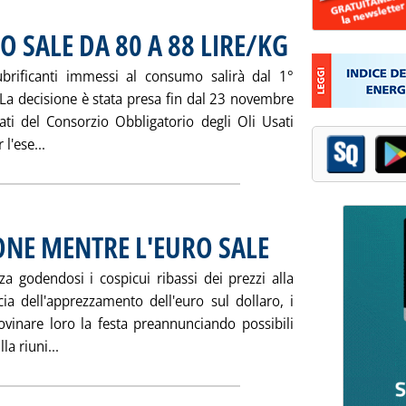
O SALE DA 80 A 88 LIRE/KG
. Pubblicata giovedì 28 dic
 lubrificanti immessi al consumo salirà dal 1°
 La decisione è stata presa fin dal 23 novembre
ati del Consorzio Obbligatorio degli Oli Usati
Leggi tutta la notizia: 'OLI USATI: CONTRIBUTO SALE DA
l'ese...
IONE MENTRE L'EURO SALE
. Pubblicata giovedì 28 dicembr
za godendosi i cospicui ribassi dei prezzi alla
ia dell'apprezzamento dell'euro sul dollaro, i
inare loro la festa preannunciando possibili
Leggi tutta la notizia: 'GREGGI IN FIBRILLAZIONE M
la riuni...