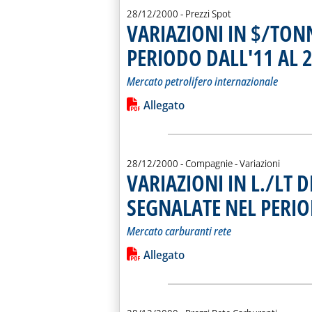
28/12/2000
- Prezzi Spot
VARIAZIONI IN $/TONN
PERIODO DALL'11 AL 
Mercato petrolifero internazionale
Leggi tutta la notizia: 'VARIAZIONI
Lista allegati PDF alla notiz
Allegato
28/12/2000
- Compagnie - Variazioni
VARIAZIONI IN L./LT D
SEGNALATE NEL PERIO
Mercato carburanti rete
Leggi tutta la notizia: 'VARIAZIONI
Lista allegati PDF alla notiz
Allegato