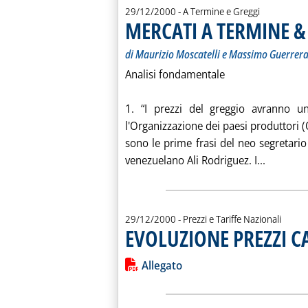
29/12/2000
- A Termine e Greggi
MERCATI A TERMINE &
di Maurizio Moscatelli e Massimo Guerrer
Analisi fondamentale
1. “I prezzi del greggio avranno u
l'Organizzazione dei paesi produttori
sono le prime frasi del neo segretario
Leggi tu
venezuelano Ali Rodriguez. I...
29/12/2000
- Prezzi e Tariffe Nazionali
EVOLUZIONE PREZZI C
Leggi tutta la notizia: 'EVOLUZION
Lista allegati PDF alla notiz
Allegato