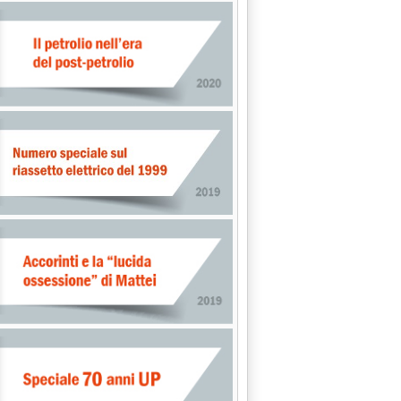
.
.14.