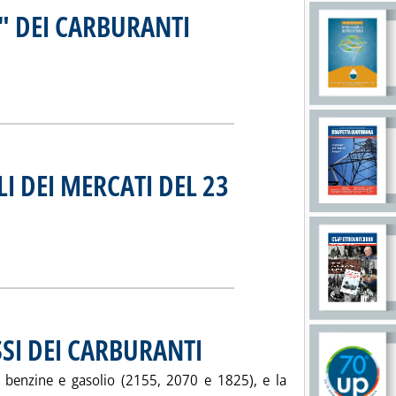
I" DEI CARBURANTI
. Sottotitolo: Supplemento speciale prezzi
. Pubblicata giovedì 28 dicembre 2000 alle 15.35
ONSIGLIATI" DEI CARBURANTI'
ia
I DEI MERCATI DEL 23
re 2000 alle 16.17.
SETTIMANALI DEI MERCATI DEL 23 DICEMBRE'
ia
SSI DEI CARBURANTI
. Pubblicata sabato 23 dicembre 2000 alle 16
re benzine e gasolio (2155, 2070 e 1825), e la