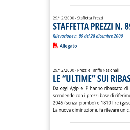
29/12/2000
- Staffetta Prezzi
STAFFETTA PREZZI N. 8
Rilevazione n. 89 del 28 dicembre 2000
Leggi tutta la notizia: 'STAFFETTA PRE
Lista allegati PDF alla notiz
Allegato
29/12/2000
- Prezzi e Tariffe Nazionali
LE “ULTIME” SUI RIBA
Da oggi Agip e IP hanno ribassato di al
scendendo con i prezzi base di riferim
2045 (senza piombo) e 1810 lire (gasol
La nuova diminuzione, fa rilevare un c.