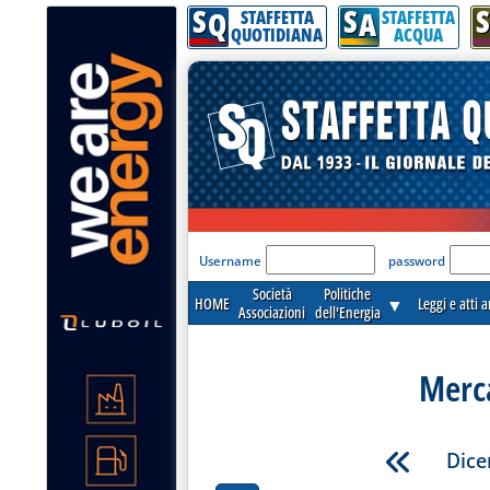
S
S
S
Q
A
STAFFETTA
STAFFETTA
QUOTIDIANA
ACQUA
'Modulo Login per acceder
Username
password
Società
Politiche
HOME
▼
Leggi e atti 
Associazioni
dell'Energia
Merca
Dice