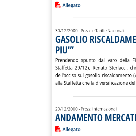
Leggi tutta la notizia: 'CHIUSURE 
Lista allegati PDF alla notiz
Allegato
30/12/2000
- Prezzi e Tariffe Nazionali
GASOLIO RISCALDAMEN
PIU'”
. Pubblicata sabato 30 dicembre 2000 alle 
Prendendo spunto dal varo della Fina
Staffetta 29/12), Renato Sterlacci, c
dell'accisa sul gasolio riscaldamento (v
alla Staffetta che la diversificazione dell
29/12/2000
- Prezzi Internazionali
ANDAMENTO MERCATI
Leggi tutta la notizia: 'ANDAMENT
Lista allegati PDF alla notiz
Allegato