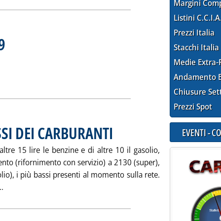
Margini Com
Listini C.C.I.A
Prezzi Italia
9
. Sottotitolo: Rilevazione n. 89 del 28 dicembre 2000
. Pubblicata venerdì 29 dicembre 2000 alle 16.43.
Stacchi Italia
Medie Extra-
ZZI N. 89'
ia
Andamento E
Chiusure Set
Prezzi Spot
SSI DEI CARBURANTI
. Pubblicata venerdì 29 dicembre 2000 alle 16
EVENTI - 
tre 15 lire le benzine e di altre 10 il gasolio,
ento (rifornimento con servizio) a 2130 (super),
io), i più bassi presenti al momento sulla rete.
Leggi tutta la notizia: 'LE “ULTIME” SUI RIBASSI DEI CARBURA
..