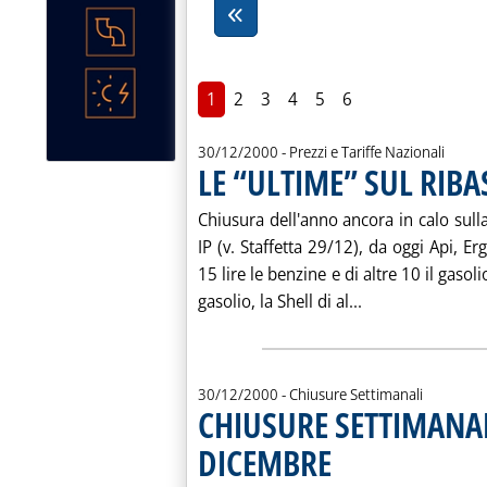
1
2
3
4
5
6
30/12/2000
- Prezzi e Tariffe Nazionali
LE “ULTIME” SUL RIB
Chiusura dell'anno ancora in calo sulla 
IP (v. Staffetta 29/12), da oggi Api, Er
15 lire le benzine e di altre 10 il gasolio
Leggi tutta la 
gasolio, la Shell di al...
30/12/2000
- Chiusure Settimanali
CHIUSURE SETTIMANAL
DICEMBRE
. Pubblicata sabato 30 dicemb