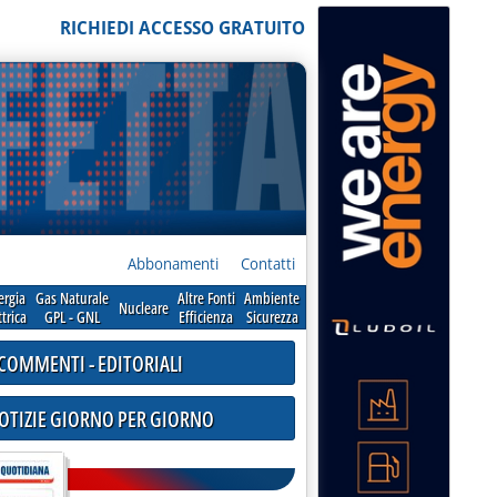
RICHIEDI ACCESSO GRATUITO
Abbonamenti
Contatti
ergia
Gas Naturale
Altre Fonti
Ambiente
Nucleare
ttrica
GPL - GNL
Efficienza
Sicurezza
COMMENTI - EDITORIALI
NOTIZIE GIORNO PER GIORNO