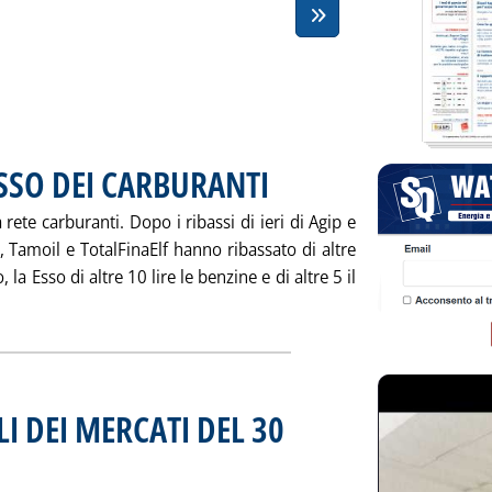
ASSO DEI CARBURANTI
. Pubblicata sabato 30 dicembre 2000 alle
rete carburanti. Dopo i ribassi di ieri di Agip e
g, Tamoil e TotalFinaElf hanno ribassato di altre
, la Esso di altre 10 lire le benzine e di altre 5 il
notizia: 'LE “ULTIME” SUL RIBASSO DEI CARBURANTI'
I DEI MERCATI DEL 30
re 2000 alle 13.48.