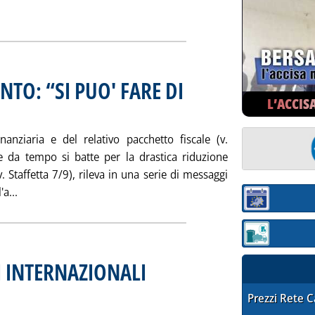
SETTIMANALI DEI MERCATI DEL 30 DICEMBRE'
ia
TO: “SI PUO' FARE DI
L’ACCIS
13.12.
nziaria e del relativo pacchetto fiscale (v.
he da tempo si batte per la drastica riduzione
. Staffetta 7/9), rileva in una serie di messaggi
Leggi tutta la notizia: 'GASOLIO RISCALDAMENTO: “SI PUO' 
'a...
Sezione:
Sezione: quotaz
 INTERNAZIONALI
. Pubblicata venerdì 29 dicembre 2000 alle 17.1.
O MERCATI INTERNAZIONALI'
ia
STAFFETTA PRE
Prezzi Rete 