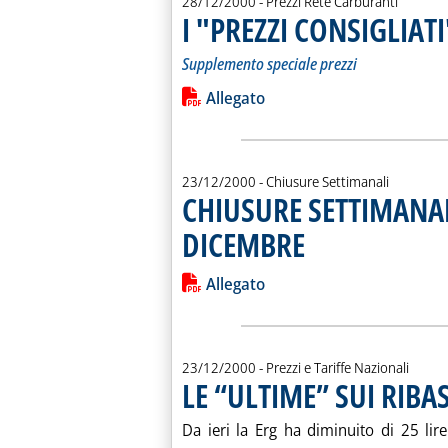
28/12/2000
- Prezzi Rete Carburanti
I "PREZZI CONSIGLIAT
Supplemento speciale prezzi
Leggi tutta la notizia: 'I "PREZZI C
Lista allegati PDF alla notiz
Allegato
23/12/2000
- Chiusure Settimanali
CHIUSURE SETTIMANAL
DICEMBRE
. Pubblicata sabato 23 dicemb
Leggi tutta la notizia: 'CHIUSURE 
Lista allegati PDF alla notiz
Allegato
23/12/2000
- Prezzi e Tariffe Nazionali
LE “ULTIME” SUI RIBA
Da ieri la Erg ha diminuito di 25 li