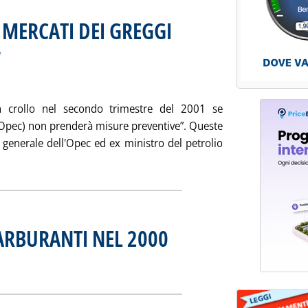
 MERCATI DEI GREGGI
. Sottotitolo: di Maurizio Moscatelli e M
. Pubblicata venerdì 29 dicembre 2000 al
a
n crollo nel secondo trimestre del 2001 se
 (Opec) non prenderà misure preventive”. Queste
 generale dell'Opec ed ex ministro del petrolio
tta la notizia: 'MERCATI A TERMINE & MERCATI DEI GREGGI'
ARBURANTI NEL 2000
. Pubblicata venerdì 29 dicembre 2000 all
E PREZZI CARBURANTI NEL 2000'
ia