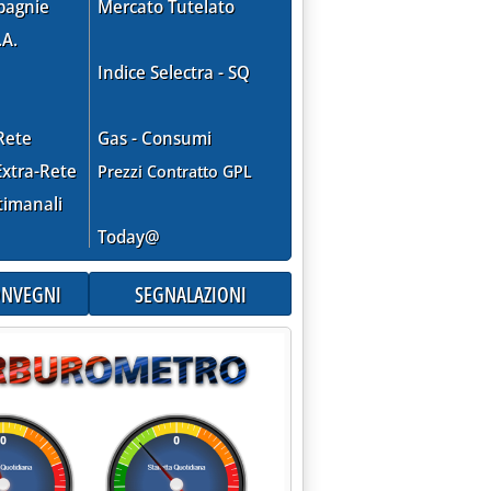
pagnie
Mercato Tutelato
.A.
Indice Selectra - SQ
Rete
Gas - Consumi
xtra-Rete
Prezzi Contratto GPL
timanali
Today@
.20.
CONVEGNI
SEGNALAZIONI
NTI'