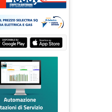
embre 2000 alle 16.4.
 80 A 88 LIRE/KG'
e 2000 alle 16.1.
ENTRE L'EURO SALE'