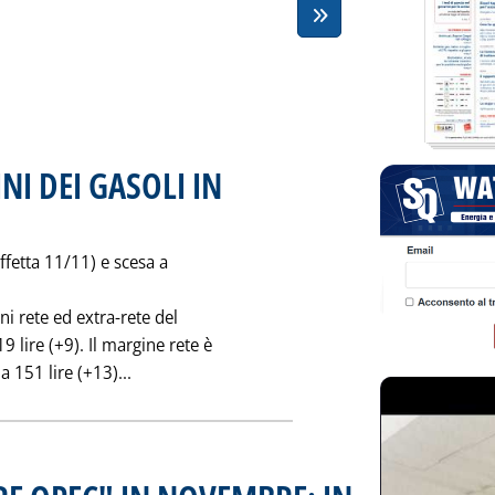
NI DEI GASOLI IN
dicembre 1997 alle 0.0.
affetta 11/11) e scesa a
ni rete ed extra-rete del
9 lire (+9). Il margine rete è
Leggi tutta la notizia: 'LA FORBICE DEI MAR
a 151 lire (+13)...