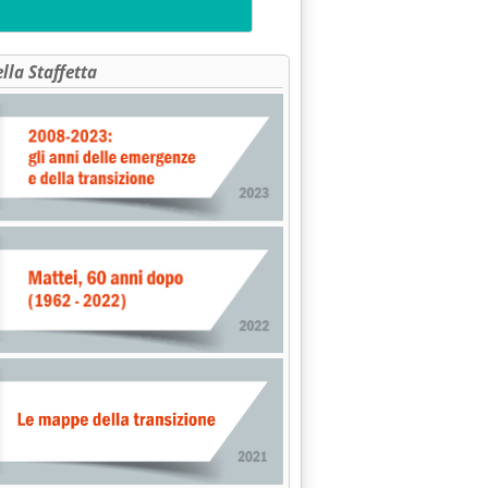
ella Staffetta
O 25/12'