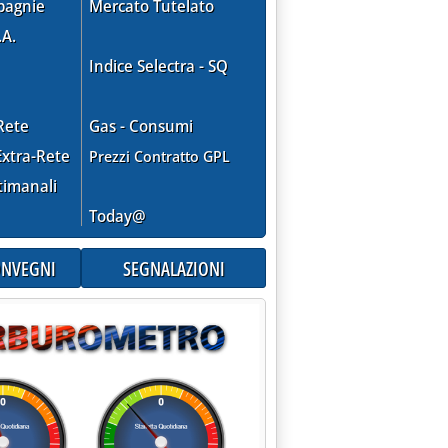
pagnie
Mercato Tutelato
.A.
Indice Selectra - SQ
Rete
Gas - Consumi
xtra-Rete
Prezzi Contratto GPL
timanali
Today@
CONVEGNI
SEGNALAZIONI
BRE 1997)'
lle 0.0.