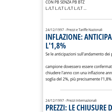
CON PB SENZA PB BTZ
Leggi tutta la
L./LT L./LT L./LT L./LT ...
24/12/1997
- Prezzi e Tariffe Nazionali
INFLAZIONE: ANTICI
L'1,8%
. Pubblicata mercoledì 24 dicembre 19
Se le anticipazioni sull'andamento dei 
campione dovessero essere confermate d
chiudere l'anno con una inflazione annu
soglia del 2%, più precisamente l'1,8%.
24/12/1997
- Prezzi Internazionali
PREZZI: LE CHIUSURE D