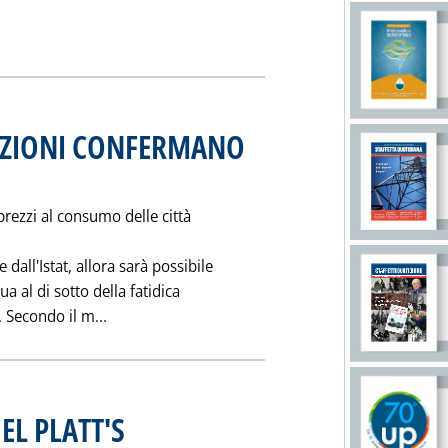
 notizia: 'GLI "STACCHI ITALIA" DALLE "MEDIE UE"'
PAZIONI CONFERMANO
97 alle 0.0.
prezzi al consumo delle città
all'Istat, allora sarà possibile
a al di sotto della fatidica
Leggi tutta la notizia: 'INFLAZIONE: ANTICIP
 Secondo il m...
EL PLATT'S
. Pubblicata mercoledì 24 dicembre 1997 alle 0.0.