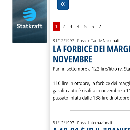
1
2
3
4
5
6
7
31/12/1997
- Prezzi e Tariffe Nazionali
LA FORBICE DEI MARGI
NOVEMBRE
. Pubblicata mercoledì 31 
Pari in settembre a 122 lire/litro (v. St
110 lire in ottobre, la forbice dei margi
gasolio auto è risalita in novembre a 11
passato infatti dalle 138 lire di ottobre 
31/12/1997
- Prezzi Internazionali