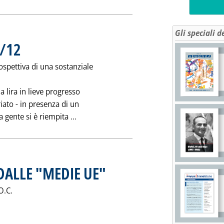
Gli speciali d
/12
. Pubblicata giovedì 25 dicembre 1997 alle 0.0.
ospettiva di una sostanziale
la lira in lieve progresso
iato - in presenza di un
Leggi tutta la notizia: 'MERCATO INTERN
gente si è riempita ...
 DALLE "MEDIE UE"
. Pubblicata giovedì 25 dicembre 1997 alle 0.0.
O.C.