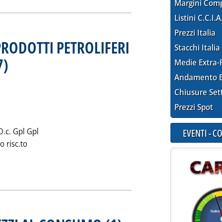
Margini Com
Listini C.C.I.A
Prezzi Italia
PRODOTTI PETROLIFERI
Stacchi Italia
7)
. Pubblicata mercoledì 31 dicembre 1997 alle 0.0.
Medie Extra-
Andamento E
Chiusure Set
Prezzi Spot
O.c. Gpl Gpl
EVENTI - 
o risc.to
zia: 'IMPOSTE E TASSE SUI PRODOTTI PETROLIFERI (DATI NOVEM
. Pubblicata mercoledì 31 dicembre 1997 a