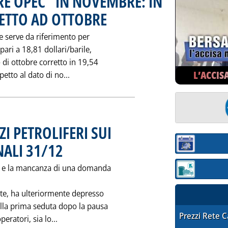
ERE OPEC" IN NOVEMBRE: IN
PETTO AD OTTOBRE
. Pubblicata mercoledì 31 dicembre 1997 alle 0.0.
he serve da riferimento per
pari a 18,81 dollari/barile,
o di ottobre corretto in 19,54
L’ACCIS
Leggi tutta la notizia: 'A 18,81 $/B IL "
spetto al dato di no...
I PETROLIFERI SUI
ALI 31/12
. Pubblicata mercoledì 31 dicembre 1997 alle 0.0.
Sezione:
to e la mancanza di una domanda
Sezione: quotaz
rte, ha ulteriormente depresso
Nella prima seduta dopo la pausa
STAFFETTA PRE
Prezzi Rete 
Leggi tutta la notizia: 'ANDAMENTO DEI PREZ
eratori, sia lo...