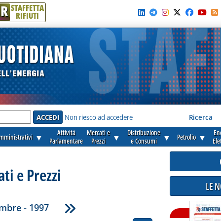
R
STAFFETTA
RIFIUTI
e'
Non riesco ad accedere
Ricerca
Attività
Mercati e
Distribuzione
En
amministrativi
▼
▼
▼
Petrolio
▼
Parlamentare
Prezzi
e Consumi
Ele
ti e Prezzi
LE 
mbre - 1997