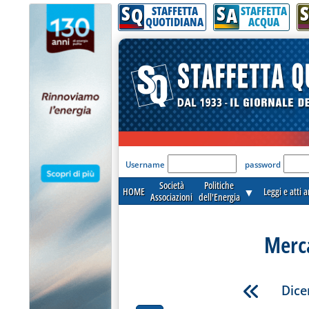
S
S
S
Q
A
STAFFETTA
STAFFETTA
QUOTIDIANA
ACQUA
'Modulo Login per acceder
Username
password
Società
Politiche
HOME
▼
Leggi e atti 
Associazioni
dell'Energia
Merca
Dice