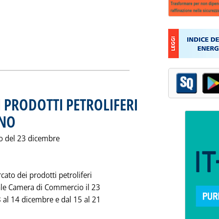
gi tutta la notizia: 'VARIAZIONI IN $/TONN DEI PREZZI SPOT
EI PRODOTTI PETROLIFERI
ANO
. Pubblicata giovedì 25 dicembre 1997 alle 0.0.
o del 23 dicembre
cato dei prodotti petroliferi
ocale Camera di Commercio il 23
8 al 14 dicembre e dal 15 al 21
O DEI PREZZI DEI PRODOTTI PETROLIFERI SULLA PIAZZA DI MILANO