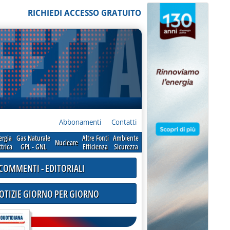
RICHIEDI ACCESSO GRATUITO
Abbonamenti
Contatti
ergia
Gas Naturale
Altre Fonti
Ambiente
Nucleare
ttrica
GPL - GNL
Efficienza
Sicurezza
COMMENTI - EDITORIALI
NOTIZIE GIORNO PER GIORNO