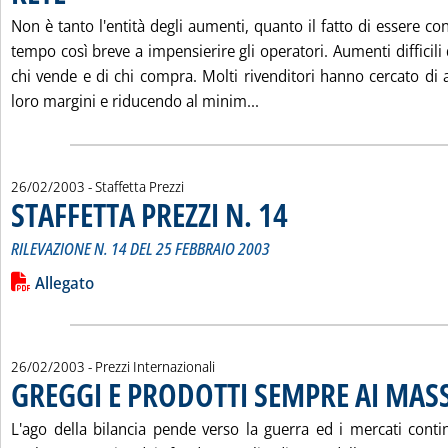
Non è tanto l'entità degli aumenti, quanto il fatto di essere con
tempo così breve a impensierire gli operatori. Aumenti difficili 
chi vende e di chi compra. Molti rivenditori hanno cercato di a
Leggi tutta la notizia: 
loro margini e riducendo al minim...
26/02/2003
- Staffetta Prezzi
STAFFETTA PREZZI N. 14
. Sottotitolo: RILEVAZIONE N. 14
. Pubblicata mercoledì 26 febbrai
RILEVAZIONE N. 14 DEL 25 FEBBRAIO 2003
Leggi tutta la notizia: 'STAFFETTA PREZZI N. 14'
Lista allegati PDF alla notizia
Allegato
26/02/2003
- Prezzi Internazionali
GREGGI E PRODOTTI SEMPRE AI MAS
L'ago della bilancia pende verso la guerra ed i mercati contin