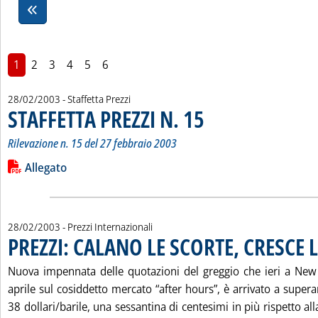
1
2
3
4
5
6
28/02/2003
- Staffetta Prezzi
STAFFETTA PREZZI N. 15
. Sottotitolo: Rilevazione n. 15 d
. Pubblicata venerdì 28 febbraio 
Rilevazione n. 15 del 27 febbraio 2003
Leggi tutta la notizia: 'STAFFETTA PREZZI N. 15'
Lista allegati PDF alla notizia
Allegato
28/02/2003
- Prezzi Internazionali
PREZZI: CALANO LE SCORTE, CRESCE 
Nuova impennata delle quotazioni del greggio che ieri a New
aprile sul cosiddetto mercato “after hours”, è arrivato a supe
38 dollari/barile, una sessantina di centesimi in più rispetto al