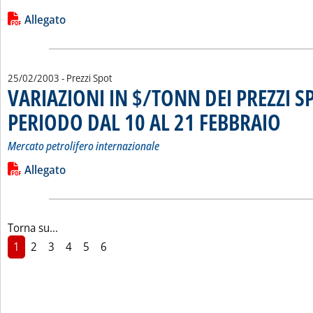
Leggi tutta la notizia: 'I “PREZZI CONSIGLIATI” DEI CARBURA
Lista allegati PDF alla notizia
Allegato
25/02/2003
- Prezzi Spot
VARIAZIONI IN $/TONN DEI PREZZI S
PERIODO DAL 10 AL 21 FEBBRAIO
. Sottotit
. Pubblic
Mercato petrolifero internazionale
Leggi tutta la notizia: 'VARIAZIONI IN $/TONN DEI PREZZI 
Lista allegati PDF alla notizia
Allegato
Torna su...
1
2
3
4
5
6