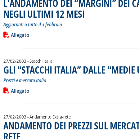
L'ANDAMENTO DEI “MARGINI” DEI 
NEGLI ULTIMI 12 MESI
. Sottotitolo: Aggiornati a tutto il 3 fe
. Pubblicata giovedì 27 febbraio 2003
Aggiornati a tutto il 3 febbraio
Leggi tutta la notizia: 'L'ANDAMENTO DEI “MARGINI” DEI C
Lista allegati PDF alla notizia
Allegato
27/02/2003
- Stacchi Italia
GLI “STACCHI ITALIA” DALLE “MEDIE 
Prezzi e mercato Italia
Leggi tutta la notizia: 'GLI “STACCHI ITALIA” DALLE “MEDIE UE
Lista allegati PDF alla notizia
Allegato
27/02/2003
- Andamento Extra-rete
ANDAMENTO DEI PREZZI SUL MERCAT
RETE
. Pubblicata giovedì 27 febbraio 2003 alle 16.23.