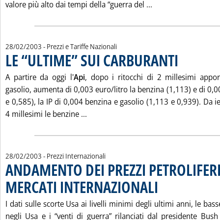
Leggi tutta la not
valore più alto dai tempi della “guerra del ...
28/02/2003
- Prezzi e Tariffe Nazionali
LE “ULTIME” SUI CARBURANTI
. Pubblicata vener
A partire da oggi l'
Api
, dopo i ritocchi di 2 millesimi appor
gasolio, aumenta di 0,003 euro/litro la benzina (1,113) e di 0,0
e 0,585), la IP di 0,004 benzina e gasolio (1,113 e 0,939). Da ie
Leggi tutta la notizia: 'LE “ULTIME” 
4 millesimi le benzine ...
28/02/2003
- Prezzi Internazionali
ANDAMENTO DEI PREZZI PETROLIFERI
MERCATI INTERNAZIONALI
. Pubblicata venerdì 28 fe
I dati sulle scorte Usa ai livelli minimi degli ultimi anni, le b
negli Usa e i “venti di guerra” rilanciati dal presidente Bush