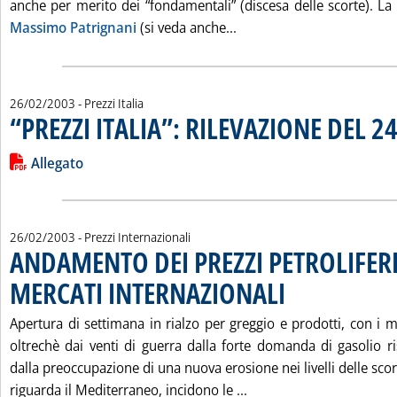
anche per merito dei “fondamentali” (discesa delle scorte). L
Leggi tutta la notizia: 
Massimo Patrignani
(si veda anche...
26/02/2003
- Prezzi Italia
“PREZZI ITALIA”: RILEVAZIONE DEL 2
Leggi tutta la notizia: '“PREZZI ITALIA”: RILEVAZIONE DEL 24
Lista allegati PDF alla notizia
Allegato
26/02/2003
- Prezzi Internazionali
ANDAMENTO DEI PREZZI PETROLIFERI
MERCATI INTERNAZIONALI
. Pubblicata mercoledì 26 
Apertura di settimana in rialzo per greggio e prodotti, con i mer
oltrechè dai venti di guerra dalla forte domanda di gasolio 
dalla preoccupazione di una nuova erosione nei livelli delle scor
Leggi tutta la notizi
riguarda il Mediterraneo, incidono le ...