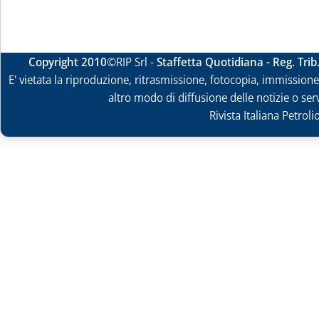
Copyright 2010
©RIP Srl -
Staffetta Quotidiana - Reg. Tri
E' vietata la riproduzione, ritrasmissione, fotocopia, immissione 
altro modo di diffusione delle notizie o ser
Rivista Italiana Petrol