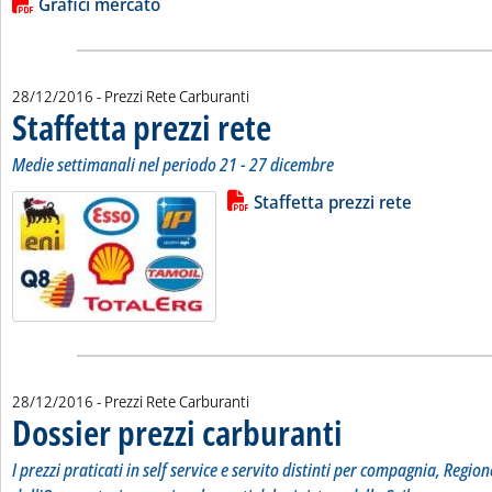
Lista allegati PDF alla notizia
Grafici mercato
28/12/2016
- Prezzi Rete Carburanti
Staffetta prezzi rete
. Sottotitolo: Medie settimanali nel perio
. Pubblicata mercoledì 28 dicembre 2016 a
Medie settimanali nel periodo 21 - 27 dicembre
Lista allegati PDF alla notizia
Leggi tutta la notizia: 'Staffetta p
Staffetta prezzi rete
28/12/2016
- Prezzi Rete Carburanti
Dossier prezzi carburanti
. Sottotitolo: I prezzi pratic
. Pubblicata mercoledì 28 d
I prezzi praticati in self service e servito distinti per compagnia, Region