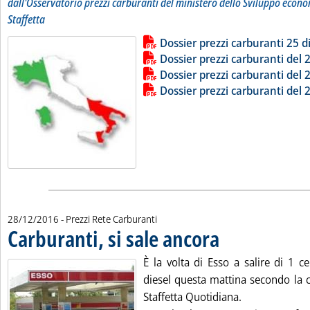
dall'Osservatorio prezzi carburanti del ministero dello Sviluppo econo
Staffetta
Lista allegati PDF alla notizia
Leggi tutta la notizia: 'Dossier pr
Dossier prezzi carburanti 25 
Dossier prezzi carburanti del
Dossier prezzi carburanti del
Dossier prezzi carburanti del
28/12/2016
- Prezzi Rete Carburanti
Carburanti, si sale ancora
. Pubblicata mercoledì 28 
È la volta di Esso a salire di 1 
diesel questa mattina secondo la c
Staffetta Quotidiana.