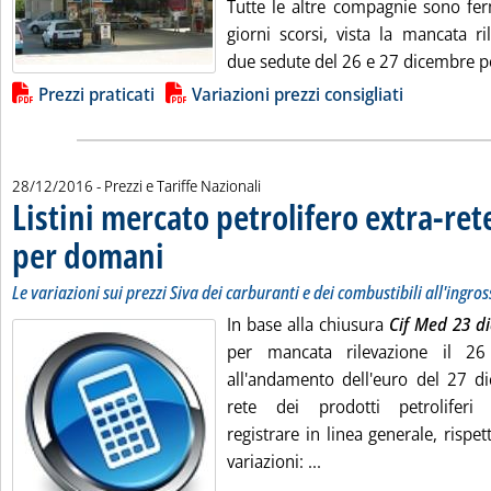
Tutte le altre compagnie sono fer
giorni scorsi, vista la mancata ri
due sedute del 26 e 27 dicembre per
Lista allegati PDF alla notizia
Prezzi praticati
Variazioni prezzi consigliati
28/12/2016
- Prezzi e Tariffe Nazionali
Listini mercato petrolifero extra-ret
per domani
. Sottotitolo: Le variazioni sui prezzi Siva dei carburanti e dei c
. Pubblicata mercoledì 28 dicembre 2016 alle 9.34.
Le variazioni sui prezzi Siva dei carburanti e dei combustibili all'ingro
In base alla chiusura
Cif Med 23 d
per mancata rilevazione il 2
all'andamento dell'euro del 27 dic
rete dei prodotti petrolifer
registrare in linea generale, rispet
Leggi tutta la notizia
variazioni: ...