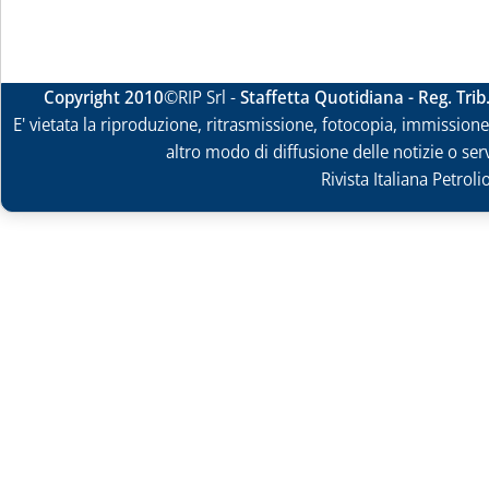
Copyright 2010
©RIP Srl -
Staffetta Quotidiana - Reg. Tri
E' vietata la riproduzione, ritrasmissione, fotocopia, immissione 
altro modo di diffusione delle notizie o ser
Rivista Italiana Petrol