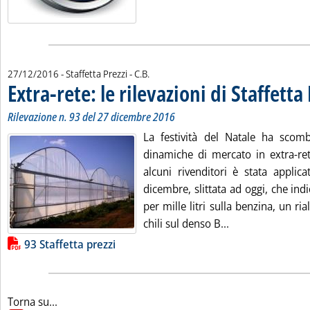
di:
27/12/2016
- Staffetta Prezzi -
C.B.
Extra-rete: le rilevazioni di Staffetta
Rilevazione n. 93 del 27 dicembre 2016
La festività del Natale ha scom
dinamiche di mercato in extra-re
alcuni rivenditori è stata applic
dicembre, slittata ad oggi, che ind
per mille litri sulla benzina, un ri
Leggi tutta la not
chili sul denso B...
Lista allegati PDF alla notizia
93 Staffetta prezzi
Torna su...