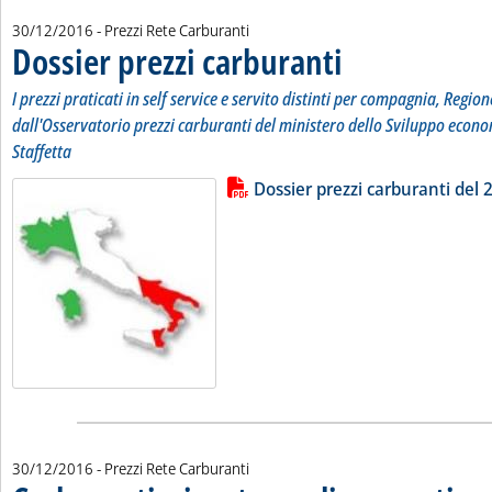
30/12/2016
- Prezzi Rete Carburanti
Dossier prezzi carburanti
. Sottotitolo: I prezzi pratic
. Pubblicata venerdì 30 dice
I prezzi praticati in self service e servito distinti per compagnia, Region
dall'Osservatorio prezzi carburanti del ministero dello Sviluppo econo
Staffetta
Lista allegati PDF alla notizia
Leggi tutta la notizia: 'Dossier pr
Dossier prezzi carburanti del
30/12/2016
- Prezzi Rete Carburanti