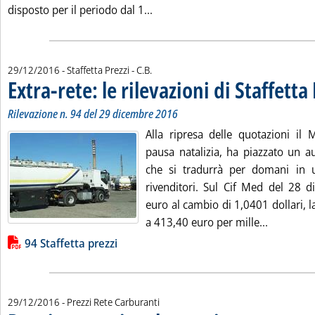
Leggi tutta la notizia: 'Tariffe 
disposto per il periodo dal 1...
di:
29/12/2016
- Staffetta Prezzi -
C.B.
Extra-rete: le rilevazioni di Staffetta
Rilevazione n. 94 del 29 dicembre 2016
Alla ripresa delle quotazioni il 
pausa natalizia, ha piazzato un a
che si tradurrà per domani in 
rivenditori. Sul Cif Med del 28 d
euro al cambio di 1,0401 dollari, la
Leggi tutt
a 413,40 euro per mille...
Lista allegati PDF alla notizia
94 Staffetta prezzi
29/12/2016
- Prezzi Rete Carburanti