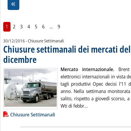
1
2
3
4
5
6
...
9
30/12/2016
- Chiusure Settimanali
Chiusure settimanali dei mercati del
dicembre
. Pubblicata venerdì 30 dicembre 2016 alle 12.59.
Mercato internazionale.
Brent i
elettronici internazionali in vista d
tagli produttivi Opec decisi l'11
anno. Nella settimana monitorata 
salito, rispetto a giovedì scorso, a
Leggi tutta la notizi
Wti di febbr...
Lista allegati PDF alla notizia
Chiusure Settimanali