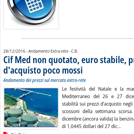
di:
28/12/2016
- Andamento Extra-rete -
C.B.
Cif Med non quotato, euro stabile, p
d'acquisto poco mossi
. Sottotitolo: Andamento dei prezzi 
. Pubblicata mercoledì 28 dicembre 
Andamento dei prezzi sul mercato extra-rete
Le festività del Natale e la ma
Mediterraneo del 26 e 27 dic
stabilità sui prezzi d'acquisto negli
scossoni della settimana scorsa
dicembre (ancora valida) la benzin
Leggi 
di 1,0445 dollari del 27 dic...