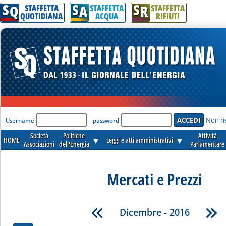
S
S
S
Q
A
R
STAFFETTA
STAFFETTA
STAFFETTA
QUOTIDIANA
ACQUA
RIFIUTI
'Modulo Login per accedere'
Non ri
Username
password
Società
Politiche
Attività
HOME
▼
Leggi e atti amministrativi
▼
Associazioni
dell'Energia
Parlamentare
Mercati e Prezzi
Dicembre - 2016