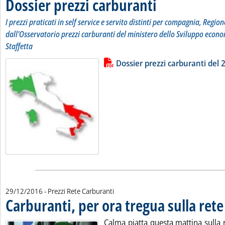
Dossier prezzi carburanti
. Sottotitolo: I prezzi pratic
. Pubblicata giovedì 29 dice
I prezzi praticati in self service e servito distinti per compagnia, Region
dall'Osservatorio prezzi carburanti del ministero dello Sviluppo econo
Staffetta
Lista allegati PDF alla notizia
Leggi tutta la notizia: 'Dossier pr
Dossier prezzi carburanti del
29/12/2016
- Prezzi Rete Carburanti
Carburanti, per ora tregua sulla rete
Calma piatta questa mattina sulla 