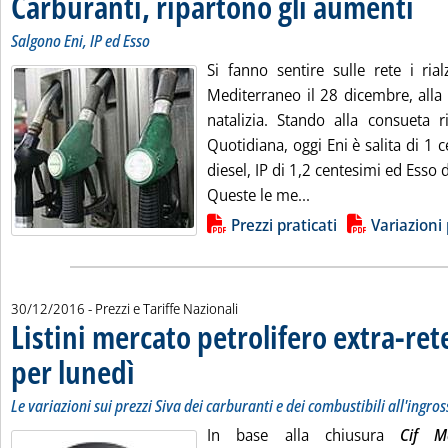
Carburanti, ripartono gli aumenti
. Sottotitolo: Salgono Eni, IP ed Esso
. Pubblicata venerdì 30 dicembre 2016 alle 9.54.
Salgono Eni, IP ed Esso
Si fanno sentire sulle rete i ria
Mediterraneo il 28 dicembre, alla
natalizia. Stando alla consueta ri
Quotidiana, oggi Eni è salita di 1
diesel, IP di 1,2 centesimi ed Esso 
Leggi tutta la notiz
Queste le me...
Lista allegati PDF alla notizia
Prezzi praticati
Variazioni 
30/12/2016
- Prezzi e Tariffe Nazionali
Listini mercato petrolifero extra-ret
per lunedì
. Sottotitolo: Le variazioni sui prezzi Siva dei carburanti e dei comb
. Pubblicata venerdì 30 dicembre 2016 alle 9.26.
Le variazioni sui prezzi Siva dei carburanti e dei combustibili all'ingro
In base alla chiusura
Cif M