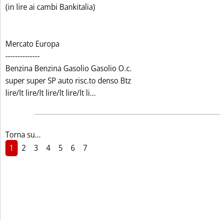
(in lire ai cambi Bankitalia)
Mercato Europa
--------------
Benzina Benzina Gasolio Gasolio O.c.
super super SP auto risc.to denso Btz
Leggi tutta la notizia: 'I PREZZI 
lire/lt lire/lt lire/lt lire/lt li...
Torna su...
1
2
3
4
5
6
7