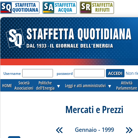
S
S
S
Q
A
R
STAFFETTA
STAFFETTA
STAFFETTA
QUOTIDIANA
ACQUA
RIFIUTI
'Modulo Login per accedere'
Non ri
Username
password
Società
Politiche
Attività
HOME
▼
Leggi e atti amministrativi
▼
Associazioni
dell'Energia
Parlamentare
Mercati e Prezzi
Gennaio - 1999