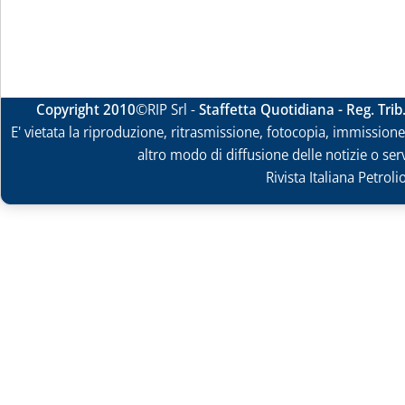
Copyright 2010
©RIP Srl -
Staffetta Quotidiana - Reg. Tri
E' vietata la riproduzione, ritrasmissione, fotocopia, immissione 
altro modo di diffusione delle notizie o ser
Rivista Italiana Petrol