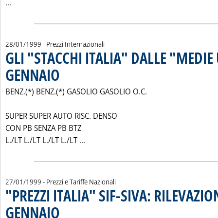
Leggi tutta la notizia: 'LE "ULTIME" SUI CARBURANTI'
...
28/01/1999
- Prezzi Internazionali
GLI "STACCHI ITALIA" DALLE "MEDIE 
GENNAIO
. Pubblicata giovedì 28 gennaio 1999 alle 0.0.
BENZ.(*) BENZ.(*) GASOLIO GASOLIO O.C.
SUPER SUPER AUTO RISC. DENSO
CON PB SENZA PB BTZ
Leggi tutta la notizia: 'GLI "STACCH
L./LT L./LT L./LT L./LT ...
27/01/1999
- Prezzi e Tariffe Nazionali
"PREZZI ITALIA" SIF-SIVA: RILEVAZIO
GENNAIO
. Pubblicata mercoledì 27 gennaio 1999 alle 0.0.