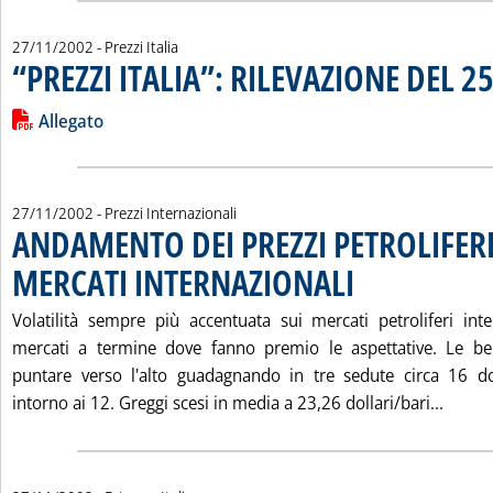
27/11/2002
- Prezzi Italia
“PREZZI ITALIA”: RILEVAZIONE DEL 
Leggi tutta la notizia: '“PREZZI ITALIA”: RILEVAZIONE DEL 
Lista allegati PDF alla notizia
Allegato
27/11/2002
- Prezzi Internazionali
ANDAMENTO DEI PREZZI PETROLIFERI
MERCATI INTERNAZIONALI
. Pubblicata mercoledì 27
Volatilità sempre più accentuata sui mercati petroliferi inte
mercati a termine dove fanno premio le aspettative. Le be
puntare verso l'alto guadagnando in tre sedute circa 16 dol
Leggi
intorno ai 12. Greggi scesi in media a 23,26 dollari/bari...