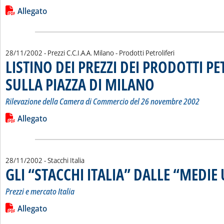
Leggi tutta la notizia: 'LISTINO DEI PREZZI DEL BIODIESEL 
Lista allegati PDF alla notizia
Allegato
28/11/2002
- Prezzi C.C.I.A.A. Milano - Prodotti Petroliferi
LISTINO DEI PREZZI DEI PRODOTTI PE
SULLA PIAZZA DI MILANO
. Sottotitolo: Rilevazione d
. Pubblicata giovedì 28 nove
Rilevazione della Camera di Commercio del 26 novembre 2002
Leggi tutta la notizia: 'LISTINO DEI PREZZI DEI PRODOTTI 
Lista allegati PDF alla notizia
Allegato
28/11/2002
- Stacchi Italia
GLI “STACCHI ITALIA” DALLE “MEDIE 
Prezzi e mercato Italia
Leggi tutta la notizia: 'GLI “STACCHI ITALIA” DALLE “MEDIE UE
Lista allegati PDF alla notizia
Allegato