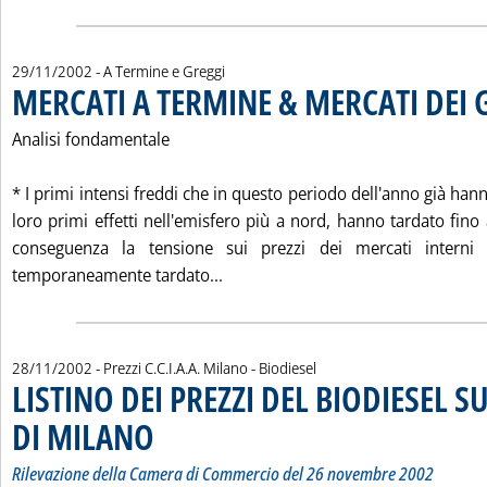
29/11/2002
- A Termine e Greggi
MERCATI A TERMINE & MERCATI DEI 
Analisi fondamentale
* I primi intensi freddi che in questo periodo dell'anno già hann
loro primi effetti nell'emisfero più a nord, hanno tardato fino
conseguenza la tensione sui prezzi dei mercati interni 
Leggi tutta la notizia: 'MERCATI
temporaneamente tardato...
28/11/2002
- Prezzi C.C.I.A.A. Milano - Biodiesel
LISTINO DEI PREZZI DEL BIODIESEL S
DI MILANO
. Sottotitolo: Rilevazione della Camera di Commercio del 26 no
. Pubblicata giovedì 28 novembre 2002 alle 15.46.
Rilevazione della Camera di Commercio del 26 novembre 2002