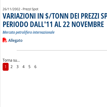
26/11/2002
- Prezzi Spot
VARIAZIONI IN $/TONN DEI PREZZI S
PERIODO DALL'11 AL 22 NOVEMBRE
. S
. 
Mercato petrolifero internazionale
Leggi tutta la notizia: 'VARIAZIONI IN $/TONN DEI PREZZI
Lista allegati PDF alla notizia
Allegato
Torna su...
1
2
3
4
5
6