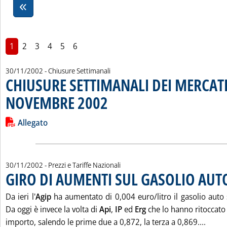
1
2
3
4
5
6
30/11/2002
- Chiusure Settimanali
CHIUSURE SETTIMANALI DEI MERCATI
NOVEMBRE 2002
. Pubblicata sabato 30 novembre 2002 alle 15.30
Leggi tutta la notizia: 'CHIUSURE SETTIMANALI DEI MERCAT
Lista allegati PDF alla notizia
Allegato
30/11/2002
- Prezzi e Tariffe Nazionali
GIRO DI AUMENTI SUL GASOLIO AUT
Da ieri l'
Agip
ha aumentato di 0,004 euro/litro il gasolio auto
Da oggi è invece la volta di
Api
,
IP
ed
Erg
che lo hanno ritoccato t
Leggi
importo, salendo le prime due a 0,872, la terza a 0,869....