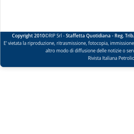
Copyright 2010
©RIP Srl -
Staffetta Quotidiana - Reg. Tri
E' vietata la riproduzione, ritrasmissione, fotocopia, immissione 
altro modo di diffusione delle notizie o ser
Rivista Italiana Petrol