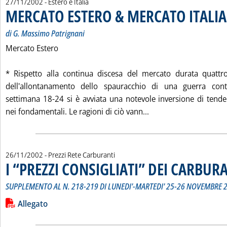
27/11/2002
- Estero e Italia
MERCATO ESTERO & MERCATO ITALIA
di G. Massimo Patrignani
Mercato Estero
* Rispetto alla continua discesa del mercato durata quattr
dell'allontanamento dello spauracchio di una guerra contr
settimana 18-24 si è avviata una notevole inversione di tende
Leggi tutta la notiz
nei fondamentali. Le ragioni di ciò vann...
26/11/2002
- Prezzi Rete Carburanti
I “PREZZI CONSIGLIATI” DEI CARBUR
SUPPLEMENTO AL N. 218-219 DI LUNEDI'-MARTEDI' 25-26 NOVEMBRE 
Leggi tutta la notizia: 'I “PREZZI CONSIGLIATI” DEI CARBURA
Lista allegati PDF alla notizia
Allegato