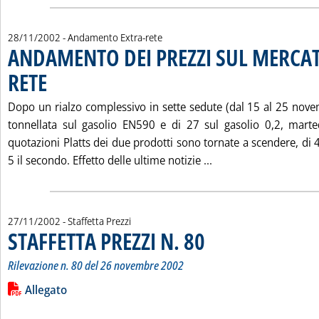
28/11/2002
- Andamento Extra-rete
ANDAMENTO DEI PREZZI SUL MERCAT
RETE
. Pubblicata giovedì 28 novembre 2002 alle 15.25.
Dopo un rialzo complessivo in sette sedute (dal 15 al 25 novem
tonnellata sul gasolio EN590 e di 27 sul gasolio 0,2, marte
quotazioni Platts dei due prodotti sono tornate a scendere, di 4,
Leggi tutta la noti
5 il secondo. Effetto delle ultime notizie ...
27/11/2002
- Staffetta Prezzi
STAFFETTA PREZZI N. 80
. Sottotitolo: Rilevazione n. 80 
. Pubblicata mercoledì 27 novemb
Rilevazione n. 80 del 26 novembre 2002
Leggi tutta la notizia: 'STAFFETTA PREZZI N. 80'
Lista allegati PDF alla notizia
Allegato