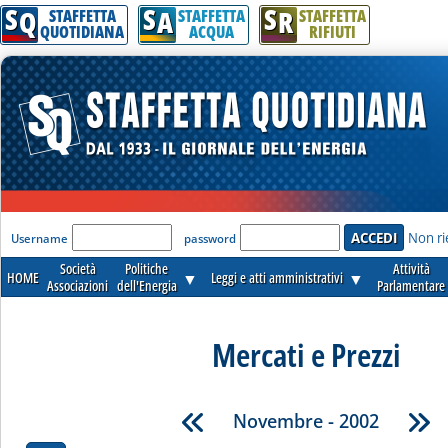
S
S
S
Q
A
R
STAFFETTA
STAFFETTA
STAFFETTA
QUOTIDIANA
ACQUA
RIFIUTI
'Modulo Login per accedere'
Non ri
Username
password
Società
Politiche
Attività
HOME
▼
Leggi e atti amministrativi
▼
Associazioni
dell'Energia
Parlamentare
Mercati e Prezzi
Novembre - 2002