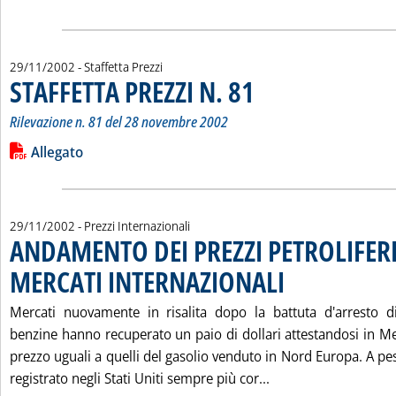
29/11/2002
- Staffetta Prezzi
STAFFETTA PREZZI N. 81
. Sottotitolo: Rilevazione n. 81 
. Pubblicata venerdì 29 novembre
Rilevazione n. 81 del 28 novembre 2002
Leggi tutta la notizia: 'STAFFETTA PREZZI N. 81'
Lista allegati PDF alla notizia
Allegato
29/11/2002
- Prezzi Internazionali
ANDAMENTO DEI PREZZI PETROLIFERI
MERCATI INTERNAZIONALI
. Pubblicata venerdì 29 n
Mercati nuovamente in risalita dopo la battuta d'arresto di
benzine hanno recuperato un paio di dollari attestandosi in Med
prezzo uguali a quelli del gasolio venduto in Nord Europa. A pesa
Leggi tutta la not
registrato negli Stati Uniti sempre più cor...