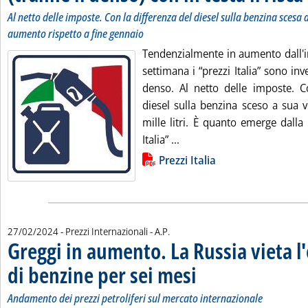
Al netto delle imposte. Con la differenza del diesel sulla benzina scesa 
aumento rispetto a fine gennaio
Tendenzialmente in aumento dall'in
settimana i “prezzi Italia” sono inve
denso. Al netto delle imposte. Co
diesel sulla benzina sceso a sua 
mille litri. È quanto emerge dalla 
Leggi tutta la notizia: '“Pre
Italia” ...
Lista allegati PDF alla notizia
Prezzi Italia
di:
27/02/2024
- Prezzi Internazionali -
A.P.
Greggi in aumento. La Russia vieta l
di benzine per sei mesi
. Sottotitolo: Andamento dei prezzi
. Pubblicata martedì 27 febbraio 
Andamento dei prezzi petroliferi sul mercato internazionale