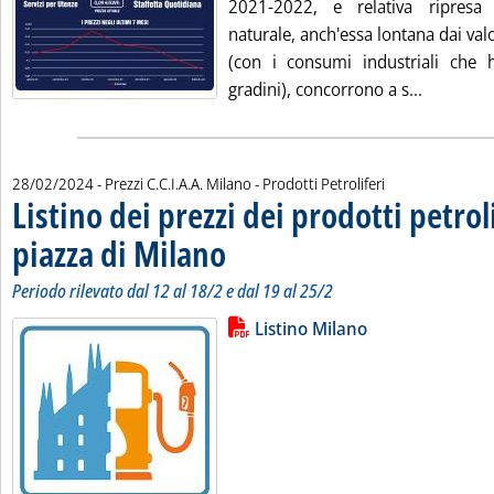
2021-2022, e relativa ripres
naturale, anch'essa lontana dai val
(con i consumi industriali che 
Leggi tut
gradini), concorrono a s...
28/02/2024
- Prezzi C.C.I.A.A. Milano - Prodotti Petroliferi
Listino dei prezzi dei prodotti petroli
piazza di Milano
. Sottotitolo: Periodo rilevato dal 12 al 18/2 e dal 
. Pubblicata mercoledì 28 febbraio 2024 alle 10.15
Periodo rilevato dal 12 al 18/2 e dal 19 al 25/2
Lista allegati PDF alla notizia
Leggi tutta la notizia: 'Listino dei
Listino Milano