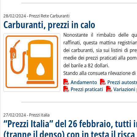
28/02/2024
- Prezzi Rete Carburanti
Carburanti, prezzi in calo
. Pubblicata mercoledì 28 fe
Nonostante il rimbalzo delle qu
raffinati, questa mattina registri
dei carburanti, sia sui listini di pre
medie dei prezzi praticati alla pomp
del barile a 82 dollari.
Stando alla consueta rilevazione di S
Lista allegati PDF alla notizia
Andamento
Prezzi autost
Prezzi praticati
Variazioni 
27/02/2024
- Prezzi Italia
“Prezzi Italia” del 26 febbraio, tutti 
(tranne il denso) con in testa il risca
.
.