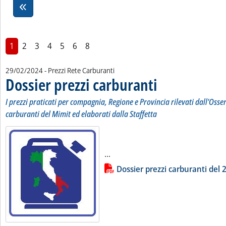
1
2
3
4
5
6
8
29/02/2024
- Prezzi Rete Carburanti
Dossier prezzi carburanti
. Sottotitolo: I prezzi pratic
. Pubblicata giovedì 29 febb
I prezzi praticati per compagnia, Regione e Provincia rilevati dall'Osse
carburanti del Mimit ed elaborati dalla Staffetta
Leggi tutta la notizia: 'Dossier p
...
Lista allegati PDF alla notizia
Dossier prezzi carburanti del 