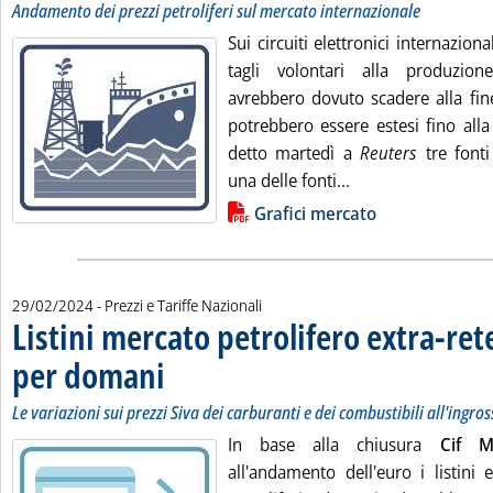
Andamento dei prezzi petroliferi sul mercato internazionale
Sui circuiti elettronici internazion
tagli volontari alla produzion
avrebbero dovuto scadere alla fin
potrebbero essere estesi fino alla
detto martedì a
Reuters
tre fonti 
Leggi tutta la not
una delle fonti...
Lista allegati PDF alla notizia
Grafici mercato
29/02/2024
- Prezzi e Tariffe Nazionali
Listini mercato petrolifero extra-ret
per domani
. Sottotitolo: Le variazioni sui prezzi Siva dei carburanti e dei c
. Pubblicata giovedì 29 febbraio 2024 alle 9.49.
Le variazioni sui prezzi Siva dei carburanti e dei combustibili all'ingro
In base alla chiusura
Cif M
all'andamento dell'euro i listini 