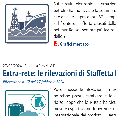
Sui circuiti elettronici internazi
petrolio hanno avviato la settimana 
che è salito sopra quota 82, sempr
sul fronte dell'offerta causati dall
nel mar Rosso, sempre più teatro d
Leggi tutta la notizia: 'G
dello Y...
Lista allegati PDF alla notizia
Grafici mercato
di:
27/02/2024
- Staffetta Prezzi -
A.P.
Extra-rete: le rilevazioni di Staffetta
Rilevazione n. 17 del 27 febbraio 2024
Poco mosse le rilevazioni in ex
potrebbe presto cambiare e le q
rialzo, dopo che la Russia ha viet
mesi le esportazioni di benzine, r
internazionale dei prodotti. Quest