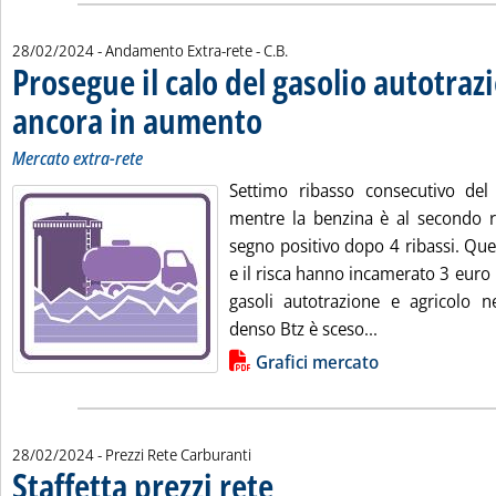
di:
28/02/2024
- Andamento Extra-rete -
C.B.
Prosegue il calo del gasolio autotraz
ancora in aumento
. Sottotitolo: Mercato extra-rete
. Pubblicata mercoledì 28 febbraio 2024 alle
Mercato extra-rete
Settimo ribasso consecutivo del 
mentre la benzina è al secondo ria
segno positivo dopo 4 ribassi. Que
e il risca hanno incamerato 3 euro p
gasoli autotrazione e agricolo 
Leggi tutta la 
denso Btz è sceso...
Lista allegati PDF alla notizia
Grafici mercato
28/02/2024
- Prezzi Rete Carburanti
Staffetta prezzi rete
. Sottotitolo: Medie settimanali del perio
. Pubblicata mercoledì 28 febbraio 2024 a