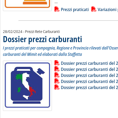
Leggi tutta la notizia: 'Carburan
...
Lista allegati PDF alla notizia
Prezzi praticati
Variazioni 
28/02/2024
- Prezzi Rete Carburanti
Dossier prezzi carburanti
. Sottotitolo: I prezzi pratic
. Pubblicata mercoledì 28 fe
I prezzi praticati per compagnia, Regione e Provincia rilevati dall'Osse
carburanti del Mimit ed elaborati dalla Staffetta
Lista allegati PDF alla notizia
Leggi tutta la notizia: 'Dossier pr
Dossier prezzi carburanti del 
Dossier prezzi carburanti del 
Dossier prezzi carburanti del 
Dossier prezzi carburanti del 
Dossier prezzi carburanti del 