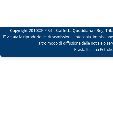
Copyright 2010
©RIP Srl -
Staffetta Quotidiana - Reg. Tri
E' vietata la riproduzione, ritrasmissione, fotocopia, immissione 
altro modo di diffusione delle notizie o ser
Rivista Italiana Petrol