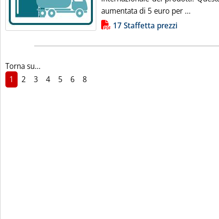
Leggi tut
aumentata di 5 euro per ...
Lista allegati PDF alla notizia
17 Staffetta prezzi
Torna su...
1
2
3
4
5
6
8