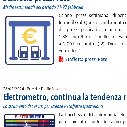
Medie settimanali del periodo 21-27 febbraio
Calano i prezzi settimanali di ben
fermo il Gpl. Questo l'andamento d
dei prezzi praticati alla pompa: 
1,861 euro/litro (-4 millesimi, valo
a 2,001 euro/litro (-2). Diesel r
Leggi tutta la notizia:
euro/litro (...
Lista allegati PDF alla notizia
Staffetta prezzi Rete
28/02/2024
- Prezzi e Tariffe Nazionali
Elettrometro, continua la tendenza r
Lo strumento di Servizi per Utenze e Staffetta Quotidiana
La fiacchezza della domanda elettr
parecchio al di sotto dei valori pr