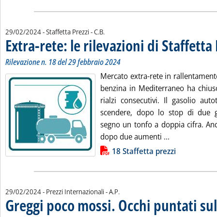
di:
29/02/2024
- Staffetta Prezzi -
C.B.
Extra-rete: le rilevazioni di Staffetta
Rilevazione n. 18 del 29 febbraio 2024
Mercato extra-rete in rallentamento
benzina in Mediterraneo ha chiuso
rialzi consecutivi. Il gasolio aut
scendere, dopo lo stop di due g
segno un tonfo a doppia cifra. Anch
Leggi tutta la 
dopo due aumenti ...
Lista allegati PDF alla notizia
18 Staffetta prezzi
di:
29/02/2024
- Prezzi Internazionali -
A.P.
Greggi poco mossi. Occhi puntati su