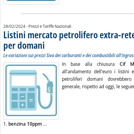
28/02/2024
- Prezzi e Tariffe Nazionali
Listini mercato petrolifero extra-ret
per domani
. Sottotitolo: Le variazioni sui prezzi Siva dei carburanti e dei c
. Pubblicata mercoledì 28 febbraio 2024 alle 9.3.
Le variazioni sui prezzi Siva dei carburanti e dei combustibili all'ingro
In base alla chiusura
Cif M
all'andamento dell'euro i listini 
petroliferi domani dovrebbero
generale, rispetto ad oggi, le seguen
Leggi tutta la notizia: 'Listini mercato p
1.
benzina 10ppm
...