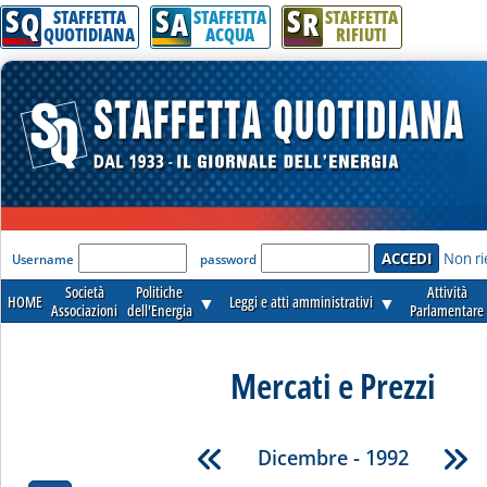
S
S
S
Q
A
R
STAFFETTA
STAFFETTA
STAFFETTA
QUOTIDIANA
ACQUA
RIFIUTI
'Modulo Login per accedere'
Non ri
Username
password
Società
Politiche
Attività
HOME
▼
Leggi e atti amministrativi
▼
Associazioni
dell'Energia
Parlamentare
Mercati e Prezzi
Dicembre - 1992