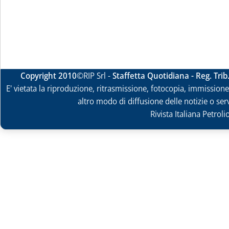
Copyright 2010
©RIP Srl -
Staffetta Quotidiana - Reg. Tri
E' vietata la riproduzione, ritrasmissione, fotocopia, immissione 
altro modo di diffusione delle notizie o ser
Rivista Italiana Petrol