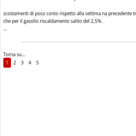
scostamenti di poco conto rispetto alla settima na precedente 
che per il gasolio riscaldamento salito del 2,5%.
Leggi tutta la notizia: 'MEDIE CEE: CALATE BENZINE E O.C. 
...
Torna su...
1
2
3
4
5