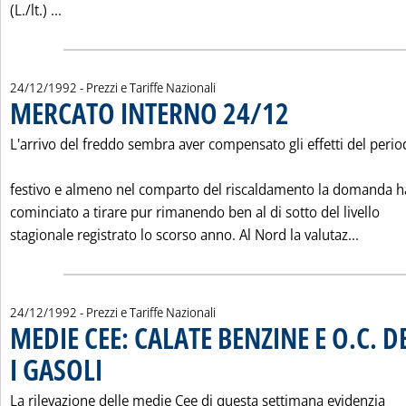
Leggi tutta la notizia: 'LISTINO PREZZI FINA ITALIANA
(L./lt.) ...
24/12/1992
- Prezzi e Tariffe Nazionali
MERCATO INTERNO 24/12
. Pubblicata giovedì 24 dic
L'arrivo del freddo sembra aver compensato gli effetti del peri
festivo e almeno nel comparto del riscaldamento la domanda h
cominciato a tirare pur rimanendo ben al di sotto del livello
Leggi t
stagionale registrato lo scorso anno. Al Nord la valutaz...
24/12/1992
- Prezzi e Tariffe Nazionali
MEDIE CEE: CALATE BENZINE E O.C. D
I GASOLI
. Pubblicata giovedì 24 dicembre 1992 alle 0.0.
La rilevazione delle medie Cee di questa settimana evidenzia