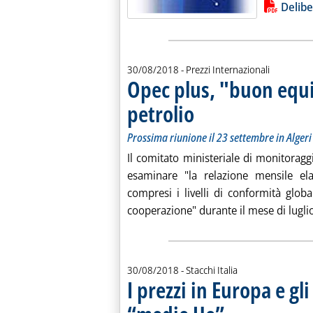
Lista allegati PDF alla notiz
Delibe
30/08/2018
- Prezzi Internazionali
Opec plus, "buon equi
petrolio
. Sottotitolo: Prossima riunione il 2
. Pubblicata giovedì 30 agosto 2018 
Prossima riunione il 23 settembre in Algeri
Il comitato ministeriale di monitoragg
esaminare "la relazione mensile el
compresi i livelli di conformità globa
cooperazione" durante il mese di luglio
30/08/2018
- Stacchi Italia
I prezzi in Europa e gli
. Sottotitolo: Rilevazione d
. Pubblicata giovedì 30 ago