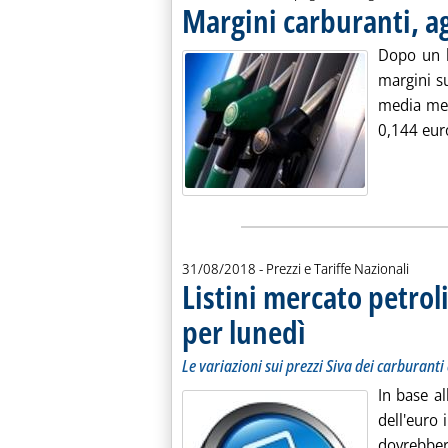
Margini carburanti, a
Dopo un l
margini s
media men
0,144 euro
31/08/2018
- Prezzi e Tariffe Nazionali
Listini mercato petroli
per lunedì
. Sottotitolo: Le variazioni sui
. Pubblicata venerdì 31 agosto
Le variazioni sui prezzi Siva dei carburanti 
In base a
dell'euro i
dovrebbero