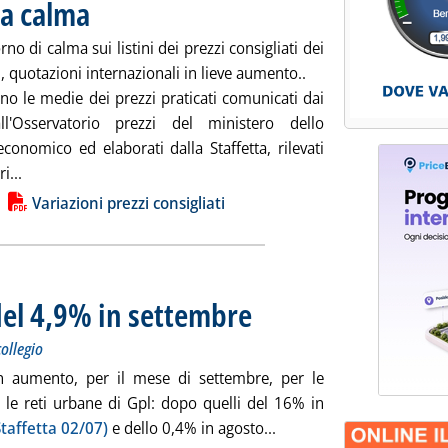
la calma
. Pubblicata venerdì 31 agosto 2018 alle 8.46.
no di calma sui listini dei prezzi consigliati dei
, quotazioni internazionali in lieve aumento..
no le medie dei prezzi praticati comunicati dai
ll'Osservatorio prezzi del ministero dello
conomico ed elaborati dalla Staffetta, rilevati
Leggi tutta la notizia: 'Carburanti, permane la calma'
ri...
ia
Variazioni prezzi consigliati
del 4,9% in settembre
. Sottotitolo: La delibera dell'Arera, la p
. Pubblicata giovedì 30 agosto 2018 alle 
collegio
 aumento, per il mese di settembre, per le
r le reti urbane di Gpl: dopo quelli del 16% in
Leggi tutta la notizia: 
Staffetta 02/07)
e dello 0,4% in agosto...