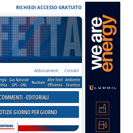
RICHIEDI ACCESSO GRATUITO
Abbonamenti
Contatti
ergia
Gas Naturale
Altre Fonti
Ambiente
Nucleare
ttrica
GPL - GNL
Efficienza
Sicurezza
COMMENTI - EDITORIALI
NOTIZIE GIORNO PER GIORNO