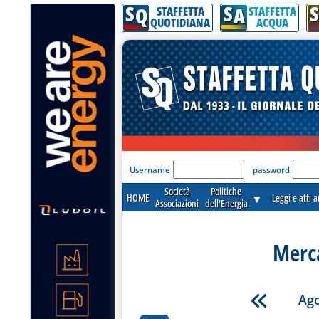
S
S
S
Q
A
STAFFETTA
STAFFETTA
QUOTIDIANA
ACQUA
'Modulo Login per acceder
Username
password
Società
Politiche
HOME
▼
Leggi e atti 
Associazioni
dell'Energia
Merca
Ago