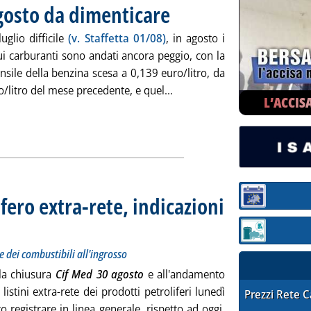
gosto da dimenticare
. Pubblicata venerdì 31 agosto 2018 alle 9
uglio difficile
(v. Staffetta 01/08)
, in agosto i
ui carburanti sono andati ancora peggio, con la
sile della benzina scesa a 0,139 euro/litro, da
Leggi tutta la notizia: 'Mar
/litro del mese precedente, e quel...
L’ACCIS
fero extra-rete, indicazioni
Sezione:
 prezzi Siva dei carburanti e dei combustibili all'ingrosso
 2018 alle 9.34.
Sezione: quotaz
e dei combustibili all'ingrosso
lla chiusura
Cif Med 30 agosto
e all'andamento
 listini extra-rete dei prodotti petroliferi lunedì
STAFFETTA PRE
Prezzi Rete 
 registrare in linea generale, rispetto ad oggi,