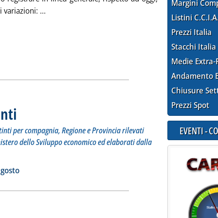
Margini Com
Leggi tutta la notizia: 'Listini mercato petrolifero 
 variazioni: ...
Listini C.C.I.A
Prezzi Italia
Stacchi Italia
Medie Extra-
Andamento E
Chiusure Set
Prezzi Spot
nti
. Sottotitolo: I prezzi praticati in self service e servito distinti per compagnia, Region
. Pubblicata venerdì 31 agosto 2018 alle 9.11.
EVENTI - 
distinti per compagnia, Regione e Provincia rilevati
nistero dello Sviluppo economico ed elaborati dalla
 carburanti'
ia
agosto