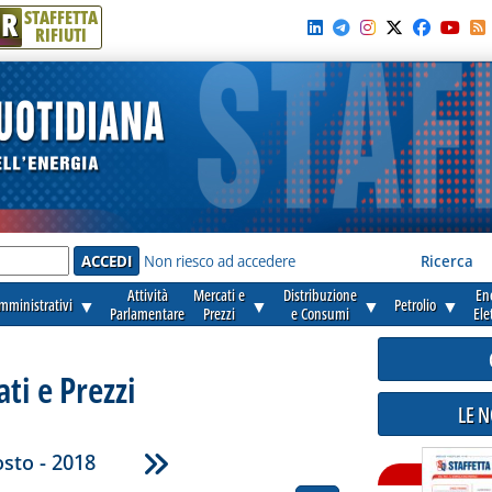
R
STAFFETTA
RIFIUTI
e'
Non riesco ad accedere
Ricerca
Attività
Mercati e
Distribuzione
En
amministrativi
▼
▼
▼
Petrolio
▼
Parlamentare
Prezzi
e Consumi
Ele
ti e Prezzi
LE 
sto - 2018