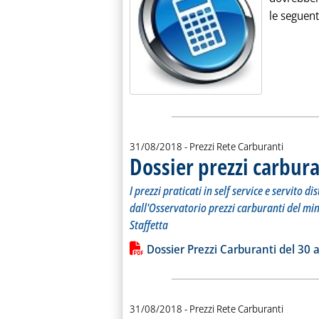
le seguenti
31/08/2018
- Prezzi Rete Carburanti
Dossier prezzi carbura
I prezzi praticati in self service e servito 
dall'Osservatorio prezzi carburanti del mi
Staffetta
Leggi tutta la notizia: 'Dossier prezzi
Lista allegati PDF alla notiz
Dossier Prezzi Carburanti del 30 
31/08/2018
- Prezzi Rete Carburanti