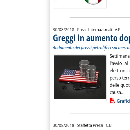
di:
30/08/2018
- Prezzi Internazionali -
A.P.
Greggi in aumento dop
Andamento dei prezzi petroliferi sul merca
Settimana
l'avvio al
elettronic
perso terre
delle quot
Le
causa...
Lista allegati PDF alla notiz
Grafic
di:
30/08/2018
- Staffetta Prezzi -
C.B.