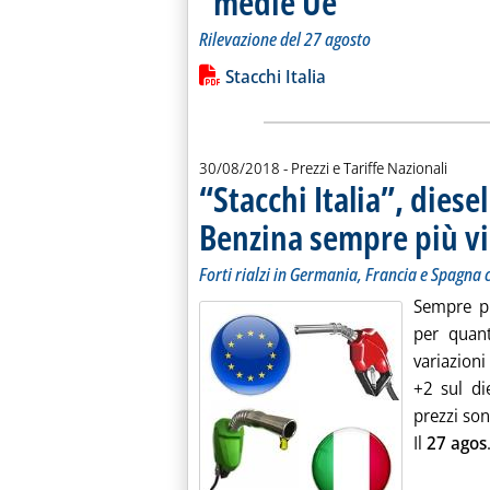
“medie Ue”
Rilevazione del 27 agosto
Leggi tutta la notizia: 'I prezzi in Eur
Lista allegati PDF alla notiz
Stacchi Italia
30/08/2018
- Prezzi e Tariffe Nazionali
“Stacchi Italia”, diese
Benzina sempre più vic
Forti rialzi in Germania, Francia e Spagna c
Sempre pi
per quant
variazioni
+2 sul di
prezzi son
Il
27 agos