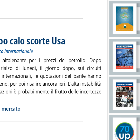
o calo scorte Usa
. Sottotitolo: Andamento dei prezzi petroliferi sul
. Pubblicata giovedì 30 agosto 2018 alle 15.22.
to internazionale
 altalenante per i prezzi del petrolio. Dopo
 rialzo di lunedì, il giorno dopo, sui circuiti
i internazionali, le quotazioni del barile hanno
no, per poi risalire ancora ieri. L'alta instabilità
azioni è probabilmente il frutto delle incertezze
ggi tutta la notizia: 'Greggi in aumento dopo calo scorte Usa'
ia
i mercato