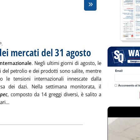
P.
dei mercati del 31 agosto
. Pubblicata venerdì 31 agosto 20
nternazionale
. Negli ultimi giorni di agosto, le
 del petrolio e dei prodotti sono salite, mentre
 le tensioni internazionali innescate dalla
Usa dei dazi. Nella settimana monitorata, il
Opec
, composto da 14 greggi diversi, è salito a
Leggi tutta la notizia: 'Chiusure settimanali dei mercati de
ri...
ia