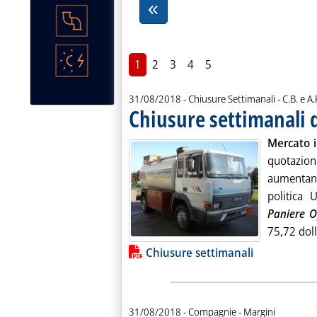
1
2
3
4
5
di:
31/08/2018
- Chiusure Settimanali -
C.B. e A.
Chiusure settimanali 
Mercato i
quotazioni
aumentano
politica 
Paniere 
75,72 dolla
Lista allegati PDF alla notiz
Chiusure settimanali
31/08/2018
- Compagnie - Margini