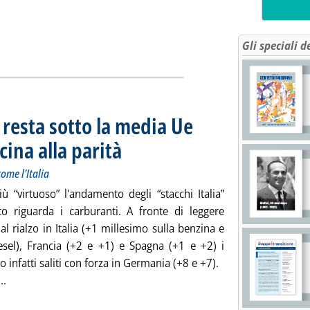
opa e gli “stacchi Italia” dalle “medie Ue”'
ia
Gli speciali d
l resta sotto la media Ue
ina alla parità
. Sottotitolo: Forti rialzi in Germania, Francia e Spagna co
. Pubblicata giovedì 30 agosto 2018 alle 16.3.
ome l'Italia
ù “virtuoso” l'andamento degli “stacchi Italia”
o riguarda i carburanti. A fronte di leggere
 al rialzo in Italia (+1 millesimo sulla benzina e
esel), Francia (+2 e +1) e Spagna (+1 e +2) i
o infatti saliti con forza in Germania (+8 e +7).
Leggi tutta la notizia: '“Stacchi Italia”, diesel resta sotto la 
...