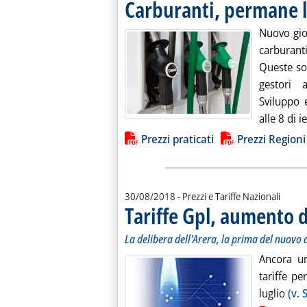
Carburanti, permane 
Nuovo gior
carburanti
Queste so
gestori a
Sviluppo e
alle 8 di ie
Lista allegati PDF alla notiz
Prezzi praticati
Prezzi Regioni
30/08/2018
- Prezzi e Tariffe Nazionali
Tariffe Gpl, aumento 
La delibera dell'Arera, la prima del nuovo 
Ancora un
tariffe pe
luglio
(v. 