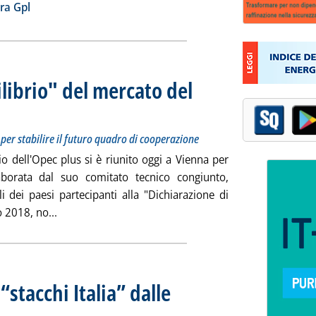
ia
ra Gpl
librio" del mercato del
3 settembre in Algeri per stabilire il futuro quadro di cooperazione
alle 16.11.
 per stabilire il futuro quadro di cooperazione
io dell'Opec plus si è riunito oggi a Vienna per
aborata dal suo comitato tecnico congiunto,
li dei paesi partecipanti alla "Dichiarazione di
Leggi tutta la notizia: 'Opec plus, "buon equilibrio"
 2018, no...
 “stacchi Italia” dalle
el 27 agosto
sto 2018 alle 16.4.