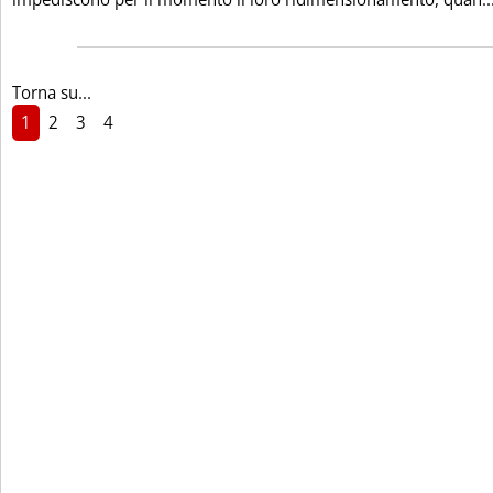
Torna su...
1
2
3
4