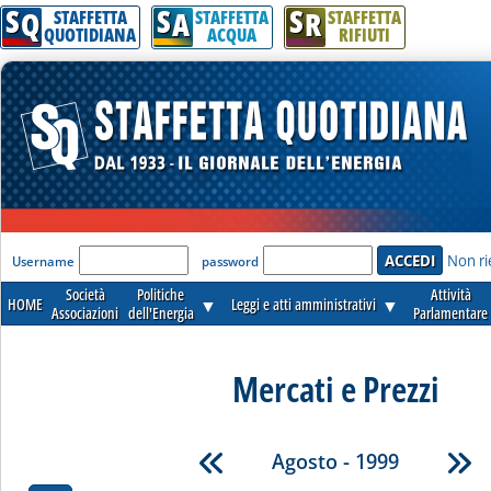
S
S
S
Q
A
R
STAFFETTA
STAFFETTA
STAFFETTA
QUOTIDIANA
ACQUA
RIFIUTI
'Modulo Login per accedere'
Non ri
Username
password
Società
Politiche
Attività
HOME
▼
Leggi e atti amministrativi
▼
Associazioni
dell'Energia
Parlamentare
Mercati e Prezzi
Agosto - 1999