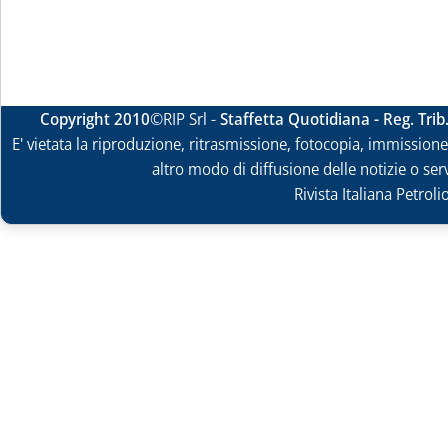
Copyright 2010
©RIP Srl -
Staffetta Quotidiana - Reg. Tri
E' vietata la riproduzione, ritrasmissione, fotocopia, immissione 
altro modo di diffusione delle notizie o ser
Rivista Italiana Petrol