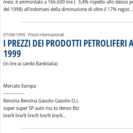
mesi, è ammontato a 166.600 lire (- 3,4% rispetto allo stesso p
del 1998) all'indomani della diminuzione di oltre il 17% regist...
07/08/1999
- Prezzi Internazionali
I PREZZI DEI PRODOTTI PETROLIFERI 
1999
. Pubblicata sabato 07 agosto 1999 alle 0.0.
(in lire ai cambi Bankitalia)
Mercato Europa
--------------
Benzina Benzina Gasolio Gasolio O.c.
super super SP auto risc.to denso Btz
Leggi tutta la notizia: 'I PRE
lire/lt lire/lt lire/lt lire/lt lire/k...