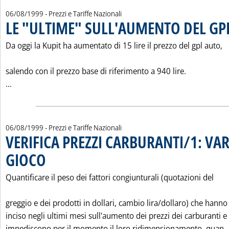
06/08/1999
- Prezzi e Tariffe Nazionali
LE "ULTIME" SULL'AUMENTO DEL GP
Da oggi la Kupit ha aumentato di 15 lire il prezzo del gpl auto,
salendo con il prezzo base di riferimento a 940 lire.
Leggi tutta la notizia: 'LE "ULTIME" SULL'AUMENTO DEL GPL
...
06/08/1999
- Prezzi e Tariffe Nazionali
VERIFICA PREZZI CARBURANTI/1: VAR
GIOCO
. Pubblicata venerdì 06 agosto 1999 alle 0.0.
Quantificare il peso dei fattori congiunturali (quotazioni del
greggio e dei prodotti in dollari, cambio lira/dollaro) che hanno
inciso negli ultimi mesi sull'aumento dei prezzi dei carburanti e
impediscono per il momento il loro ridimensionamento, quan..