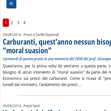
1
2
3
4
29/08/2014
- Prezzi e Tariffe Nazionali
Carburanti, quest'anno nessun biso
"moral suasion"
. Sottotitolo: I primordi di questa prassi in una me
. Pubblicata venerdì 29 agosto 2014 alle 14.42.
I primordi di questa prassi in una memoria del 2000 del prof. Giuseppe 
Quest'anno, per la prima volta da vent'anni a questa parte, i
bisogno di alcun intervento di "moral suasion" da parte del m
Economico sui prezzi dei carburanti. Come si ricava di "prezzi
Leggi tutta la n
lunedì dal ministero, l'andamento dei prezzi ...
29/08/2014
- Prezzi Spot