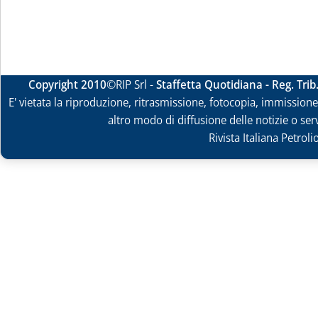
Copyright 2010
©RIP Srl -
Staffetta Quotidiana - Reg. Tri
E' vietata la riproduzione, ritrasmissione, fotocopia, immissione 
altro modo di diffusione delle notizie o ser
Rivista Italiana Petrol