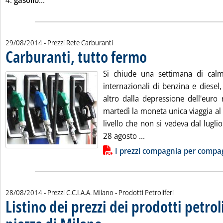
4.
gasolio
...
29/08/2014
- Prezzi Rete Carburanti
Carburanti, tutto fermo
. Pubblicata venerdì 29 agosto 2
Si chiude una settimana di calm
internazionali di benzina e diesel,
altro dalla depressione dell'euro 
martedì la moneta unica viaggia al 
livello che non si vedeva dal luglio
Leggi tutta la notizia:
28 agosto ...
Lista allegati PDF alla notizia
I prezzi compagnia per compa
28/08/2014
- Prezzi C.C.I.A.A. Milano - Prodotti Petroliferi
Listino dei prezzi dei prodotti petroli
. Sottotitolo: Rilevazione della Camera di Commerci
. Pubblicata giovedì 28 agosto 2014 alle 15.20.