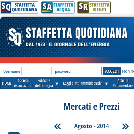
S
S
S
Q
A
R
STAFFETTA
STAFFETTA
STAFFETTA
QUOTIDIANA
ACQUA
RIFIUTI
'Modulo Login per accedere'
Non ri
Username
password
Società
Politiche
Attività
HOME
▼
Leggi e atti amministrativi
▼
Associazioni
dell'Energia
Parlamentare
Mercati e Prezzi
Agosto - 2014