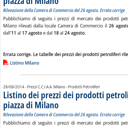
piazza di Milano
Rilevazione della Camera di Commercio del 26 agosto. Errata corrige
Pubblichiamo di seguito i prezzi di mercato dei prodotti petro
Milano rilevati dalla locale Camera di Commercio il
26 agost
dall'
11
al
17 agosto
e dal
18
al
24 agosto
.
Errata corrige. Le tabelle dei prezzi dei prodotti petroliferi ril
Lista allegati PDF alla notizia
Listino Milano
28/08/2014
- Prezzi C.C.I.A.A. Milano - Prodotti Petroliferi
Listino dei prezzi dei prodotti petroli
piazza di Milano
. Sottotitolo: Rilevazione della Camera di Commerci
. Pubblicata giovedì 28 agosto 2014 alle 15.15.
Rilevazione della Camera di Commercio del 26 agosto. Errata corrige
Pubblichiamo di seguito i prezzi di mercato dei prodotti petro