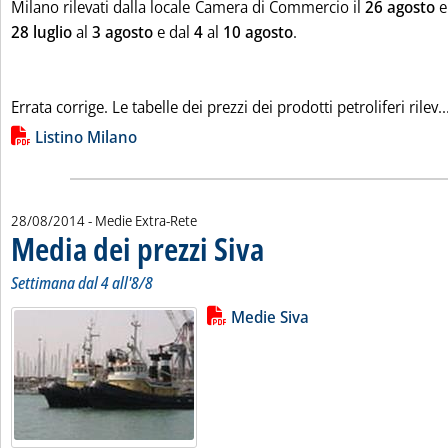
Milano rilevati dalla locale Camera di Commercio il
26 agosto
e
28 luglio
al
3 agosto
e dal
4
al
10 agosto
.
Errata corrige. Le tabelle dei prezzi dei prodotti petroliferi rilev..
Lista allegati PDF alla notizia
Listino Milano
28/08/2014
- Medie Extra-Rete
Media dei prezzi Siva
. Sottotitolo: Settimana dal 4 all'8/8
. Pubblicata giovedì 28 agosto 2014 al
Settimana dal 4 all'8/8
Lista allegati PDF alla notizia
Leggi tutta la notizia: 'Media dei p
Medie Siva