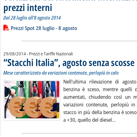
prezzi interni
. Sottotitolo: Dal 28 luglio all'8 agosto 2014
. Pubblicata venerdì 29 agosto 2014 alle 12.20.
Dal 28 luglio all'8 agosto 2014
Leggi tutta la notizia: 'Variazioni dei riferimenti internazional
Lista allegati PDF alla notizia
Prezzi Spot 28 luglio - 8 agosto
29/08/2014
- Prezzi e Tariffe Nazionali
“Stacchi Italia”, agosto senza scosse
.
.
Mese caratterizzato da variazioni contenute, perlopiù in calo
Nell'ultima rilevazione di agosto
benzina è sceso, mentre quelli d
aumentati, chiudendo così un me
variazioni contenute, perlopiù in
stacco in più della benzina è sces
Leggi tutt
a +30, quello del diesel...