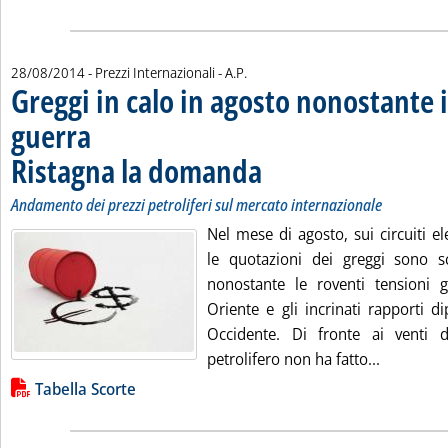
di:
28/08/2014
- Prezzi Internazionali -
A.P.
Greggi in calo in agosto nonostante i
guerra
Ristagna la domanda
. Sottotitolo: Andamento dei prezzi petr
. Pubblicata giovedì 28 agosto 2014 all
Andamento dei prezzi petroliferi sul mercato internazionale
Nel mese di agosto, sui circuiti ele
le quotazioni dei greggi sono s
nonostante le roventi tensioni 
Oriente e gli incrinati rapporti d
Occidente. Di fronte ai venti d
Leggi tut
petrolifero non ha fatto...
Lista allegati PDF alla notizia
Tabella Scorte