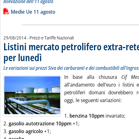
Rilevazione dell'11 agosto
Leggi tutta la notizia: 'Gli “stacchi Italia” dalle “medie Ue”'
Lista allegati PDF alla notizia
Medie Ue 11 agosto
29/08/2014
- Prezzi e Tariffe Nazionali
Listini mercato petrolifero extra-ret
per lunedì
. Sottotitolo: Le variazioni sui prezzi Siva dei carburanti e dei comb
. Pubblicata venerdì 29 agosto 2014 alle 9.3.
Le variazioni sui prezzi Siva dei carburanti e dei combustibili all'ingro
In base alla chiusura
Cif Me
all'andamento dell'euro i listini 
petroliferi domani dovrebbero re
oggi, le seguenti variazioni:
1.
benzina 10ppm
invariato;
2.
gasolio autotrazione 10ppm
+1;
3.
gasolio agricolo
+1;
Leggi tutta la notizia: 'Listini mercato petrolifero 