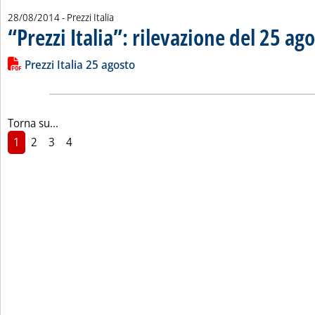
28/08/2014
- Prezzi Italia
“Prezzi Italia”: rilevazione del 25 ag
Leggi tutta la notizia: '“Prezzi Italia”: rilevazione del 25 agost
Lista allegati PDF alla notizia
Prezzi Italia 25 agosto
Torna su...
1
2
3
4