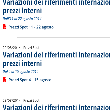
Variazioni dei riferimenti internazio
prezzi interni
. Sottotitolo: Dall'11 al 22 agosto 2014
. Pubblicata venerdì 29 agosto 2014 alle 12.35.
Dall'11 al 22 agosto 2014
Leggi tutta la notizia: 'Variazioni dei riferimenti internazional
Lista allegati PDF alla notizia
Prezzi Spot 11 - 22 agosto
29/08/2014
- Prezzi Spot
Variazioni dei riferimenti internazio
prezzi interni
. Sottotitolo: Dal 4 al 15 agosto 2014
. Pubblicata venerdì 29 agosto 2014 alle 12.33.
Dal 4 al 15 agosto 2014
Leggi tutta la notizia: 'Variazioni dei riferimenti internazional
Lista allegati PDF alla notizia
Prezzi Spot 4 - 15 agosto
29/08/2014
- Prezzi Spot
Variazioni dei riferimenti internazio