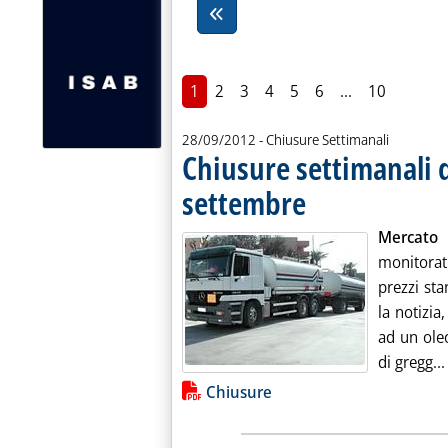
1
2
3
4
5
6
...
10
28/09/2012
- Chiusure Settimanali
Chiusure settimanali d
settembre
. Pubblicata venerdì 28 sette
Mercato 
monitorat
prezzi sta
la notizia
ad un oleo
di gregg...
Lista allegati PDF alla notiz
Chiusure