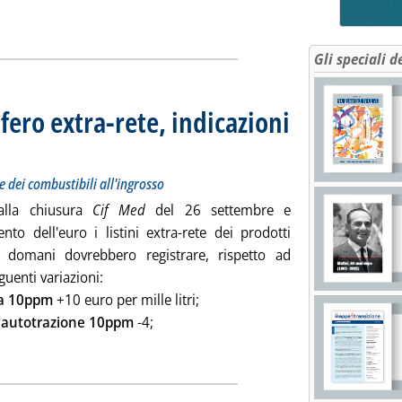
ia
Gli speciali d
fero extra-rete, indicazioni
 sui prezzi Siva dei carburanti e dei combustibili all'ingrosso
ttembre 2012 alle 9.46.
e dei combustibili all'ingrosso
alla chiusura
Cif Med
del 26 settembre e
nto dell'euro i listini extra-rete dei prodotti
ri domani dovrebbero registrare, rispetto ad
eguenti variazioni:
a 10ppm
+10 euro per mille litri;
o autotrazione 10ppm
-4;
o petrolifero extra-rete, indicazioni per domani'