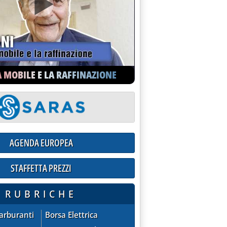
A MOBILE E LA RAFFINAZIONE
o Btz'
AGENDA EUROPEA
STAFFETTA PREZZI
ioni praticate dalle compagnie sul mercato extra-rete
RUBRICHE
ZZI - quotazioni praticate dalle compagnie sul mercato extra
AGENDA EUROPEA
Carburanti
Borsa Elettrica