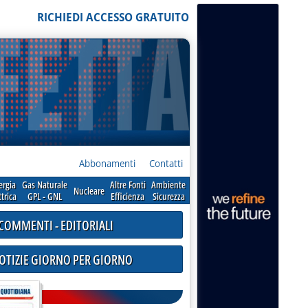
RICHIEDI ACCESSO GRATUITO
Abbonamenti
Contatti
ergia
Gas Naturale
Altre Fonti
Ambiente
Nucleare
ttrica
GPL - GNL
Efficienza
Sicurezza
COMMENTI - EDITORIALI
NOTIZIE GIORNO PER GIORNO