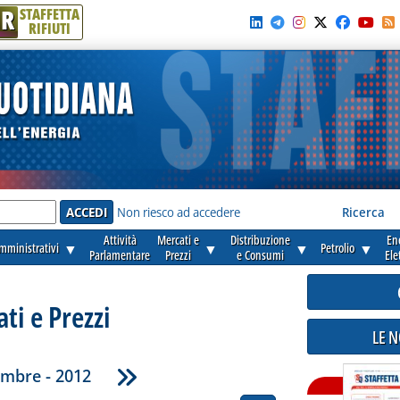
R
STAFFETTA
RIFIUTI
e'
Non riesco ad accedere
Ricerca
Attività
Mercati e
Distribuzione
En
amministrativi
▼
▼
▼
Petrolio
▼
Parlamentare
Prezzi
e Consumi
Ele
ti e Prezzi
LE 
embre - 2012