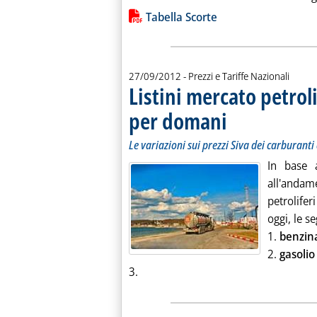
Lista allegati PDF alla notiz
Tabella Scorte
27/09/2012
- Prezzi e Tariffe Nazionali
Listini mercato petroli
per domani
. Sottotitolo: Le variazioni
. Pubblicata giovedì 27 se
Le variazioni sui prezzi Siva dei carburanti 
In base 
all'andame
petrolife
oggi, le s
1.
benzin
2.
gasoli
Leggi tutta la notizia: 'Listini mercat
3.