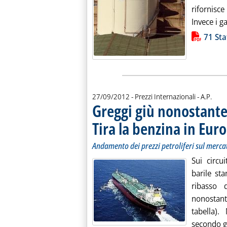
rifornisce
Invece i ga
Lista allegati PDF alla notiz
71 Sta
di:
27/09/2012
- Prezzi Internazionali -
A.P.
Greggi giù nonostante 
Tira la benzina in Eur
Andamento dei prezzi petroliferi sul merca
Sui circui
barile st
ribasso 
nonostante
tabella).
secondo gl