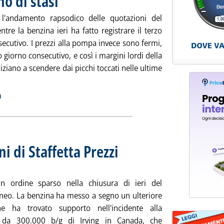
no di stasi
l'andamento rapsodico delle quotazioni del
ntre la benzina ieri ha fatto registrare il terzo
secutivo. I prezzi alla pompa invece sono fermi,
zo giorno consecutivo, e così i margini lordi della
iziano a scendere dai picchi toccati nelle ultime
ranti, terzo giorno di stasi'
ia
a
ni di Staffetta Prezzi
. Sottotitolo: Rilevazione N. 71 del 27 sette
. Pubblicata giovedì 27 settembre 2012 alle 
in ordine sparso nella chiusura di ieri del
neo. La benzina ha messo a segno un ulteriore
he ha trovato supporto nell'incidente alla
ia da 300.000 b/g di Irving in Canada, che