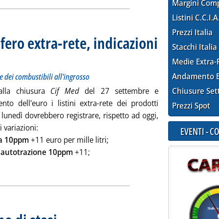
Margini Com
Listini C.C.I.A
Prezzi Italia
fero extra-rete, indicazioni
Stacchi Italia
 prezzi Siva dei carburanti e dei combustibili all'ingrosso
mbre 2012 alle 9.49.
Medie Extra-
Andamento E
e dei combustibili all'ingrosso
alla chiusura
Cif Med
del 27 settembre e
Chiusure Set
nto dell'euro i listini extra-rete dei prodotti
Prezzi Spot
i lunedì dovrebbero registrare, rispetto ad oggi,
i variazioni:
EVENTI - 
a 10ppm
+11 euro per mille litri;
o autotrazione 10ppm
+11;
ercato petrolifero extra-rete, indicazioni per lunedì'
. Pubblicata venerdì 28 settembre 2012 alle 8.46.