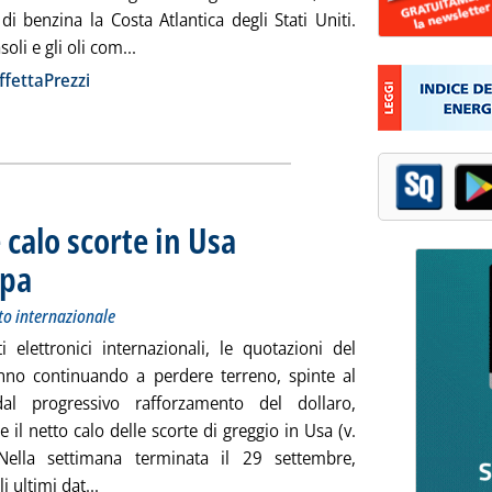
 di benzina la Costa Atlantica degli Stati Uniti.
Leggi tutta la notizia: 'Extra-rete: le rilevazion
soli e gli oli com...
ia
ffettaPrezzi
calo scorte in Usa
opa
. Sottotitolo: Andamento dei prezzi petroliferi sul mercato internazionale
. Pubblicata giovedì 27 settembre 2012 alle 14.57.
to internazionale
ti elettronici internazionali, le quotazioni del
anno continuando a perdere terreno, spinte al
dal progressivo rafforzamento del dollaro,
 il netto calo delle scorte di greggio in Usa (v.
 Nella settimana terminata il 29 settembre,
Leggi tutta la notizia: 'Greggi giù nonostante calo 
i ultimi dat...