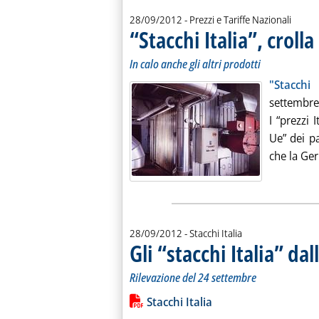
28/09/2012
- Prezzi e Tariffe Nazionali
“Stacchi Italia”, crolla
In calo anche gli altri prodotti
"Stacchi 
settembre,
I “prezzi 
Ue” dei pa
che la Ger
28/09/2012
- Stacchi Italia
Gli “stacchi Italia” da
Rilevazione del 24 settembre
Leggi tutta la notizia: 'Gli “stacchi It
Lista allegati PDF alla notiz
Stacchi Italia