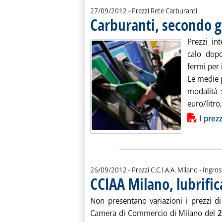
27/09/2012
- Prezzi Rete Carburanti
Carburanti, secondo g
Prezzi in
calo dopo
fermi per 
Le medie 
modalità 
euro/litro,
Lista allegati PDF alla notiz
I prez
26/09/2012
- Prezzi C.C.I.A.A. Milano - Ingro
CCIAA Milano, lubrific
Non presentano variazioni i prezzi di o
Camera di Commercio di Milano del
2