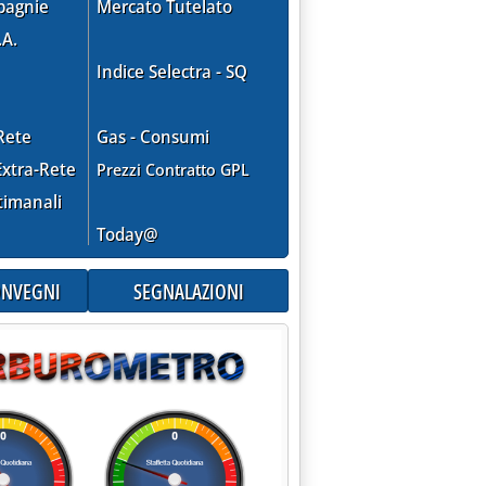
pagnie
Mercato Tutelato
.A.
Indice Selectra - SQ
Rete
Gas - Consumi
xtra-Rete
Prezzi Contratto GPL
timanali
Today@
CONVEGNI
SEGNALAZIONI