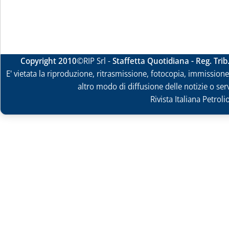
Copyright 2010
©RIP Srl -
Staffetta Quotidiana - Reg. Tri
E' vietata la riproduzione, ritrasmissione, fotocopia, immissione 
altro modo di diffusione delle notizie o ser
Rivista Italiana Petrol