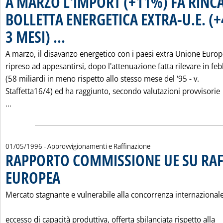
A MARZO L'IMPORT (+11%) FA RINC
BOLLETTA ENERGETICA EXTRA-U.E. (+
3 MESI) ...
. Pubblicata mercoledì 15 maggio 1996 alle 0.0.
A marzo, il disavanzo energetico con i paesi extra Unione Euro
ripreso ad appesantirsi, dopo l'attenuazione fatta rilevare in fe
(58 miliardi in meno rispetto allo stesso mese del '95 - v.
Staffetta16/4) ed ha raggiunto, secondo valutazioni provvisorie
Leggi tutta la notizia: 'A MARZO L'IMPORT (+11%) FA RINC
...
01/05/1996
- Approvvigionamenti e Raffinazione
RAPPORTO COMMISSIONE UE SU RAF
EUROPEA
. Pubblicata mercoledì 01 maggio 1996 alle 0.0.
Mercato stagnante e vulnerabile alla concorrenza internazionale
eccesso di capacità produttiva, offerta sbilanciata rispetto alla