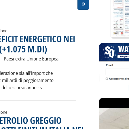
zione
EFICIT ENERGETICO NEI
(+1.075 M.DI)
. Pubblicata mercoledì 28 maggio 1997 alle 0.0.
 i Paesi extra Unione Europea
lerazione sia all'import che
42 miliardi di peggioramento
Leggi tutta la notizia: 'A 5.810 MILIA
dello scorso anno - v. ...
zione
PETROLIO GREGGIO