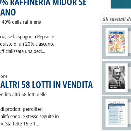
40% RAFFINERIA MIDOR SE
IRANO
. Pubblicata giovedì 08 maggio 1997 alle 0.0.
Gli speciali d
l 40% della raffineria
ria, se la spagnola Repsol e
'acquisto di un 20% ciascuno,
Leggi tutta la notizia: 'EGITTO: IN VE
fficializzata una deci...
zione
ALTRI 58 LOTTI IN VENDITA
. Pubblicata giovedì 08 mag
ndita altri 58 lotti delle
di prodotti petroliferi
lità sono le stesse seguite in
Leggi tutta la notizia: 'SCORTE STRATEGICH
v. Staffette 15 e 1...