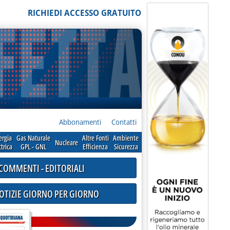
RICHIEDI ACCESSO GRATUITO
Abbonamenti
Contatti
ergia
Gas Naturale
Altre Fonti
Ambiente
Nucleare
ttrica
GPL - GNL
Efficienza
Sicurezza
COMMENTI - EDITORIALI
NOTIZIE GIORNO PER GIORNO