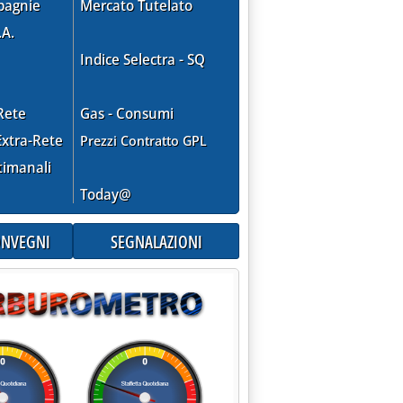
pagnie
Mercato Tutelato
.A.
Indice Selectra - SQ
IN VENDITA LA RAFFINERIA DI MATTEI'
Rete
Gas - Consumi
xtra-Rete
Prezzi Contratto GPL
timanali
Today@
CONVEGNI
SEGNALAZIONI
RIE: - 1,9% NEI PRIMI 3 MESI'