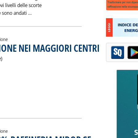
i livelli delle scorte
Leggi tutta la notizia: 'LA RIPARTIZIONE 199
 sono andati ...
zione
IONE NEI MAGGIORI CENTRI
. Pubblicata mercoledì 14
e)
DI RAFFINAZIONE NEI MAGGIORI CENTRI'
zione