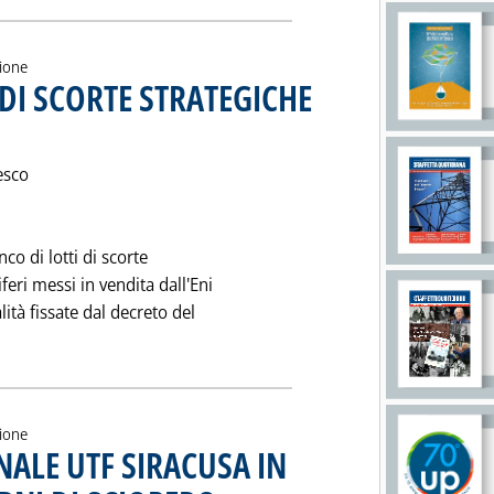
zione
DI SCORTE STRATEGICHE
 maggio 1997 alle 0.0.
esco
co di lotti di scorte
feri messi in vendita dall'Eni
ità fissate dal decreto del
 'LA SECONDA VENDITA DI SCORTE STRATEGICHE DELLO STATO'
zione
NALE UTF SIRACUSA IN
. Pubblicata mercoledì 07 maggio 1997 alle 0.0.