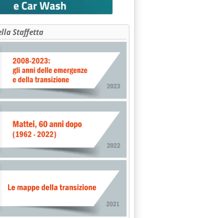
ella Staffetta
NDITA 40% RAFFINERIA MIDOR SE AGIP E REPSOL SI RITIRANO'
gio 1997 alle 0.0.
E: ALTRI 58 LOTTI IN VENDITA'