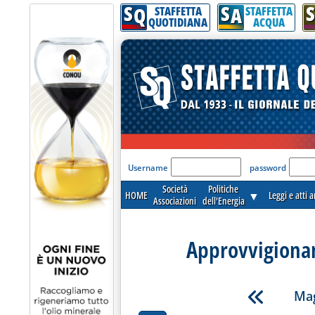
S
S
S
Q
A
STAFFETTA
STAFFETTA
QUOTIDIANA
ACQUA
'Modulo Login per acceder
Username
password
Società
Politiche
HOME
▼
Leggi e atti 
Associazioni
dell'Energia
Approvvigionam
Mag