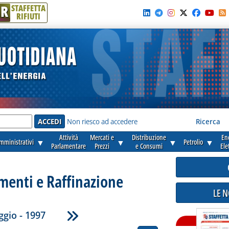
R
STAFFETTA
RIFIUTI
e'
Non riesco ad accedere
Ricerca
Attività
Mercati e
Distribuzione
En
amministrativi
▼
▼
▼
Petrolio
▼
Parlamentare
Prezzi
e Consumi
Ele
enti e Raffinazione
LE 
gio - 1997