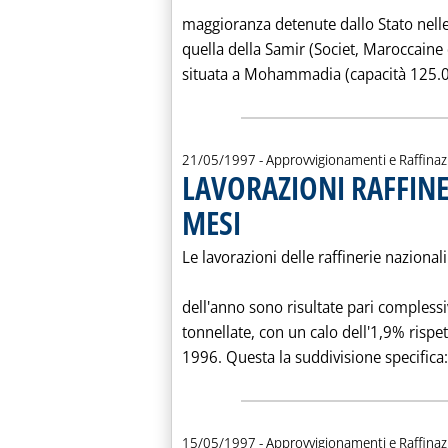
maggioranza detenute dallo Stato nelle
quella della Samir (Societ‚ Maroccaine 
situata a Mohammadia (capacità 125.000
21/05/1997
- Approvvigionamenti e Raffina
LAVORAZIONI RAFFINER
MESI
. Pubblicata mercoledì 21 maggio 1997 alle
Le lavorazioni delle raffinerie nazional
dell'anno sono risultate pari compless
tonnellate, con un calo dell'1,9% rispe
1996. Questa la suddivisione specifica:
15/05/1997
- Approvvigionamenti e Raffina