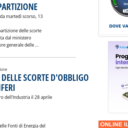
PARTIZIONE
. Pubblicata giovedì 15 maggio 1997 alle 0.0.
 da martedì scorso, 13
artizione delle scorte
ata dal ministero
Leggi tutta la notizia: 'SCORTE: LA NUOVA 
re generale delle ...
zione
7 DELLE SCORTE D'OBBLIGO
FERI
. Pubblicata giovedì 15 maggio 1997 alle 0.0.
 dell'Industria il 28 aprile
lle Fonti di Energia del