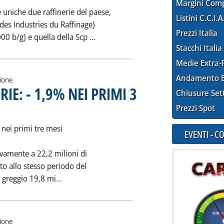
Margini Com
 uniche due raffinerie del paese,
Listini C.C.I.A
des Industries du Raffinage)
Prezzi Italia
Leggi tutta la notizia: 'MAROCCO: 
 b/g) e quella della Scp ...
Stacchi Italia
Medie Extra-
Andamento E
zione
IE: - 1,9% NEI PRIMI 3
Chiusure Set
 0.0.
Prezzi Spot
i nei primi tre mesi
EVENTI - 
ivamente a 22,2 milioni di
tto allo stesso periodo del
Leggi tutta la notizia: 'LAVORAZIONI RAFFINE
 greggio 19,8 mi...
zione